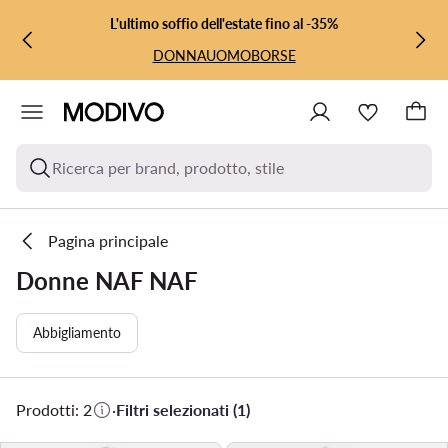
VAI AL CONTENUTO PRINCIPALE
VAI ALLA RICERCA
L'ultimo soffio dell'estate fino al -35%
DONNA
UOMO
BORSE
Ricerca per brand, prodotto, stile
Pagina principale
Donne NAF NAF
Abbigliamento
Prodotti: 2
·
Filtri selezionati (1)