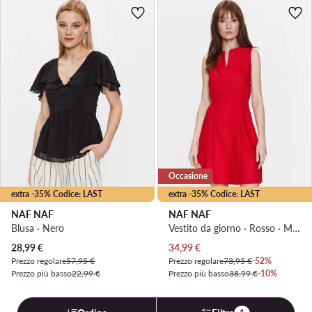
Occasione
extra -35% Codice: LAST
extra -35% Codice: LAST
NAF NAF
NAF NAF
Blusa · Nero
Vestito da giorno · Rosso · Mini
Prezzo attuale
Prezzo attuale
28,99
€
34,99
€
Prezzo regolare
57,95 €
Prezzo regolare
73,95 €
-52%
Prezzo più basso
22,99 €
Prezzo più basso
38,99 €
-10%