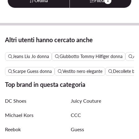
Ordina
Filtra
1
Altri utenti hanno cercato anche
Jeans Liu Jo donna
Giubbotto Tommy Hilfiger donna
Al
Scarpe Guess donna
Vestito nero elegante
Decollete bei
Top brand in questa categoria
DC Shoes
Juicy Couture
Michael Kors
CCC
Reebok
Guess