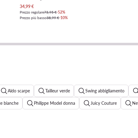
Prezzo attuale
34,99
€
Prezzo regolare
73,95 €
-52%
Prezzo più basso
38,99 €
-10%
Aldo scarpe
Tailleur verde
Swing abbigliamento
te bianche
Philippe Model donna
Juicy Couture
Ne
ete beige
Décolleté argento
Abbigliamento Guess donna