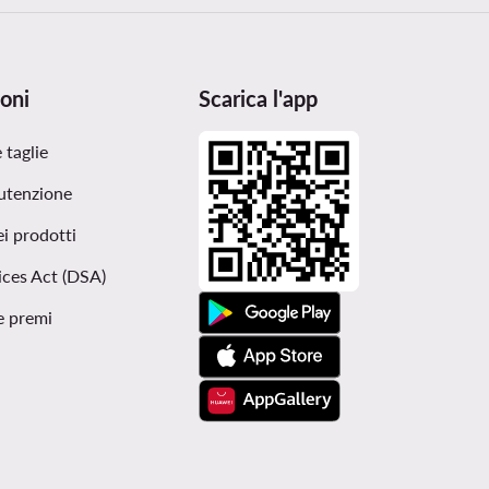
oni
Scarica l'app
 taglie
utenzione
ei prodotti
ices Act (DSA)
e premi