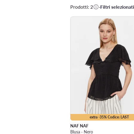
Prodotti: 2
·
Filtri selezionati
extra -35% Codice: LAST
NAF NAF
Blusa · Nero