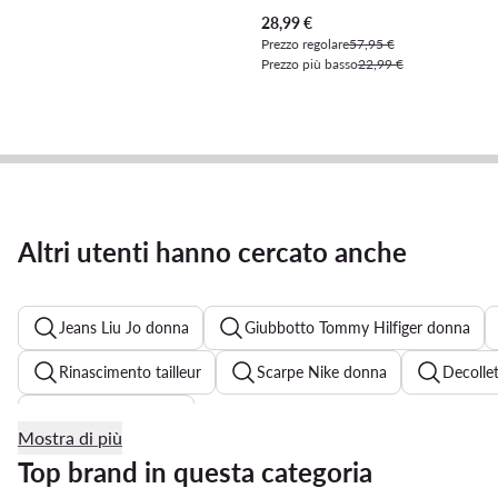
Prezzo attuale
28,99
€
Prezzo regolare
57,95 €
Prezzo più basso
22,99 €
Altri utenti hanno cercato anche
Jeans Liu Jo donna
Giubbotto Tommy Hilfiger donna
Rinascimento tailleur
Scarpe Nike donna
Decolle
New Balance 740
Mostra di più
Scarpe Guess donna
Vestito nero elegante
Decoll
Top brand in questa categoria