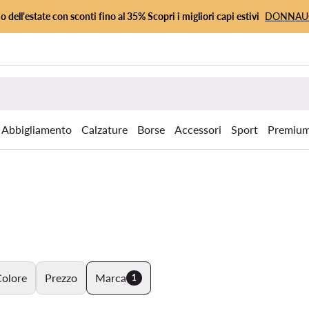
io dell'estate con sconti fino al 35% Scopri i migliori capi estivi
DONNA
Abbigliamento
Calzature
Borse
Accessori
Sport
Premiu
olore
Prezzo
Marca
1