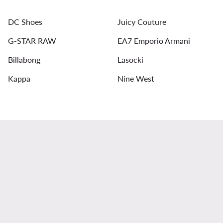
Sneakers bordeaux donna
Jeans adidas donna
Sc
DC Shoes
Juicy Couture
G-STAR RAW
EA7 Emporio Armani
Billabong
Lasocki
Kappa
Nine West