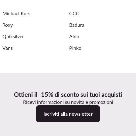
arpe New Balance donna
Camicia Liu Jo nuova collezione
Michael Kors
CCC
Roxy
Badura
Quiksilver
Aldo
Vans
Pinko
Ottieni il -15% di sconto sui tuoi acquisti
Ricevi informazioni su novità e promozioni
Iscriviti alla newsletter