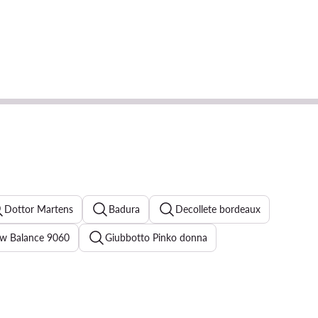
Dottor Martens
Badura
Decollete bordeaux
w Balance 9060
Giubbotto Pinko donna
Tuta Elisabetta Franchi
Cappotto Rinascimento donna