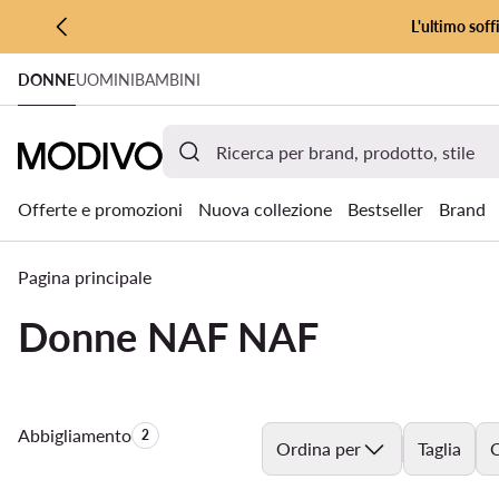
L'ultimo soff
VAI AL CONTENUTO PRINCIPALE
DONNE
UOMINI
BAMBINI
VAI ALLA RICERCA
Offerte e promozioni
Nuova collezione
Bestseller
Brand
Pagina principale
Donne NAF NAF
Abbigliamento
Quantità di prodotti:
2
Ordina per
Taglia
C