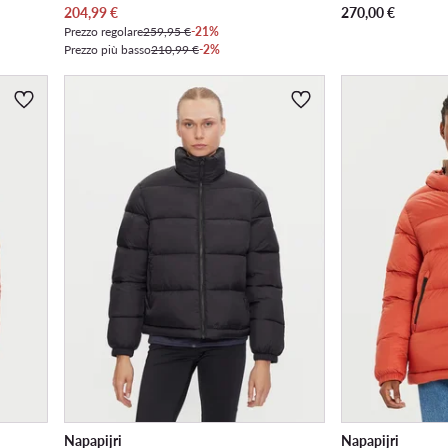
Prezzo attuale
204,99
€
270,00
€
Prezzo regolare
259,95 €
-21%
Prezzo più basso
210,99 €
-2%
Napapijri
Napapijri