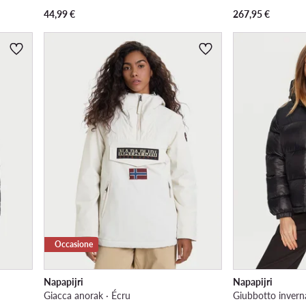
44,99
€
267,95
€
Occasione
Napapijri
Napapijri
Giacca anorak · Écru
Giubbotto invern