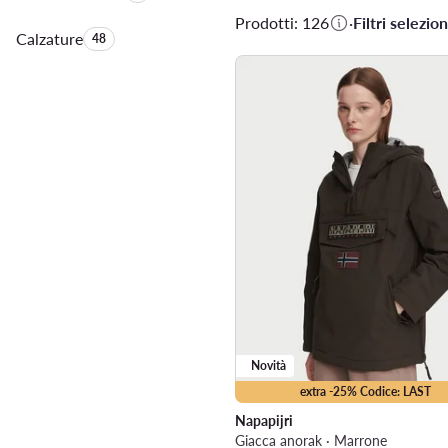
Prodotti: 126
·
Filtri selezion
Calzature
Quantità di prodotti:
48
Novità
extra -25% Codice: LAST
Napapijri
Giacca anorak · Marrone