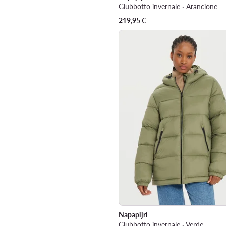
Giubbotto invernale · Arancione
219,95
€
Napapijri
Giubbotto invernale · Verde