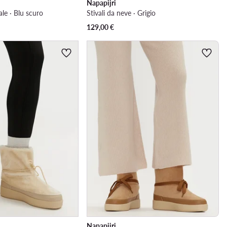
Napapijri
le · Blu scuro
Stivali da neve · Grigio
129,00
€
Napapijri