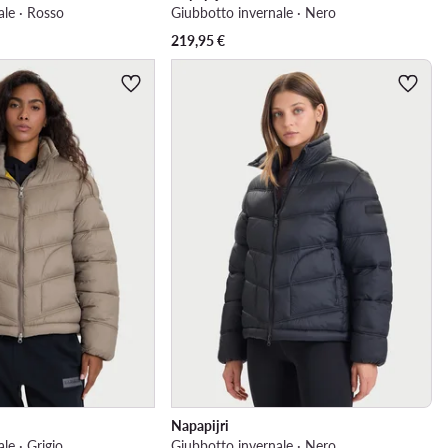
ale · Rosso
Giubbotto invernale · Nero
219,95
€
Napapijri
le · Grigio
Giubbotto invernale · Nero