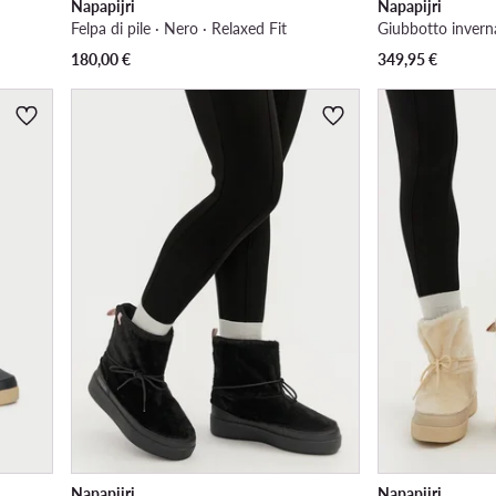
Napapijri
Napapijri
Felpa di pile · Nero · Relaxed Fit
Giubbotto inverna
180,00
€
349,95
€
Napapijri
Napapijri