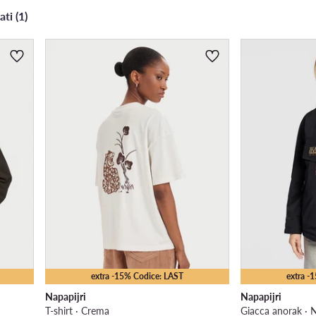
ati (1)
extra -15% Codice: LAST
extra -
Napapijri
Napapijri
T-shirt · Crema
Giacca anorak · 