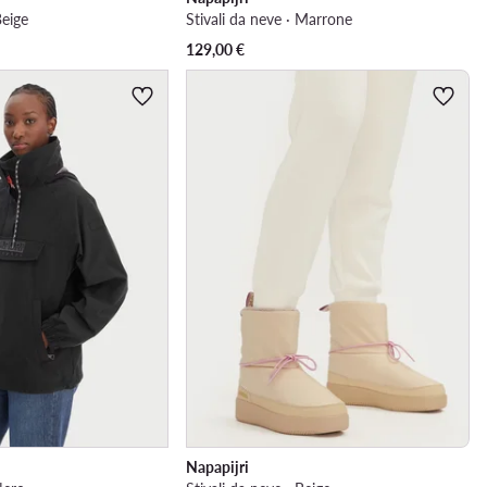
Beige
Stivali da neve · Marrone
129,00
€
Napapijri