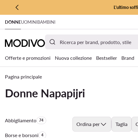
L'ultimo soff
VAI AL CONTENUTO PRINCIPALE
DONNE
UOMINI
BAMBINI
VAI ALLA RICERCA
Offerte e promozioni
Nuova collezione
Bestseller
Brand
Pagina principale
Donne Napapijri
Abbigliamento
Quantità di prodotti:
74
Ordina per
Taglia
C
Borse e borsoni
Quantità di prodotti:
4