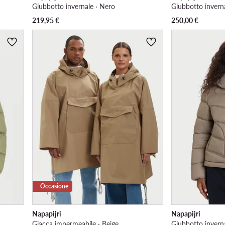
Giubbotto invernale · Nero
Giubbotto invern
219,95
€
250,00
€
Occasione
Napapijri
Napapijri
Giacca impermeabile · Beige
Giubbotto inverna