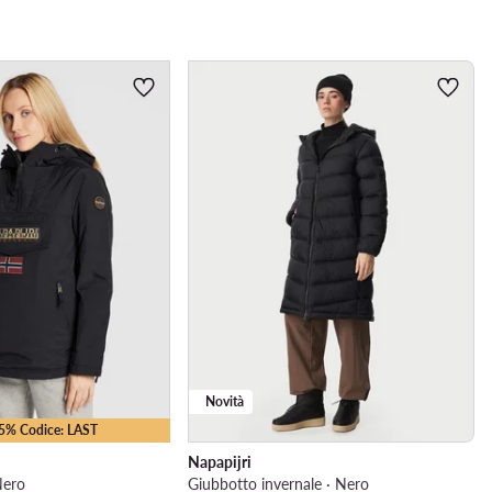
Novità
15% Codice: LAST
Napapijri
Nero
Giubbotto invernale · Nero