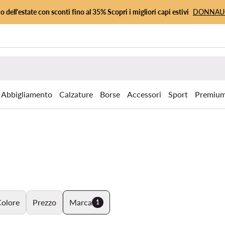
io dell'estate con sconti fino al 35% Scopri i migliori capi estivi
DONNA
Abbigliamento
Calzature
Borse
Accessori
Sport
Premiu
olore
Prezzo
Marca
1