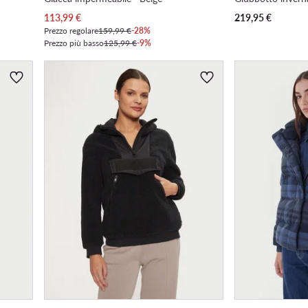
Prezzo attuale
113,99
€
219,95
€
Prezzo regolare
159,99 €
-28%
Prezzo più basso
125,99 €
-9%