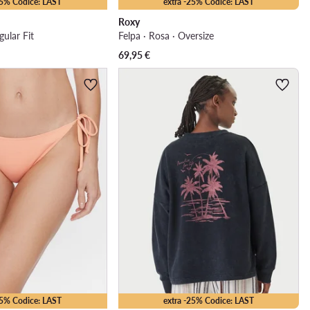
25% Codice: LAST
extra -25% Codice: LAST
Roxy
gular Fit
Felpa · Rosa · Oversize
69,95
€
35% Codice: LAST
extra -25% Codice: LAST