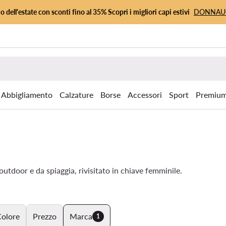
io dell'estate con sconti fino al 35% Scopri i migliori capi estivi
DONNA
Abbigliamento
Calzature
Borse
Accessori
Sport
Premiu
e outdoor e da spiaggia, rivisitato in chiave femminile.
olore
Prezzo
Marca
1