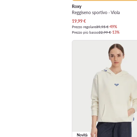
Roxy
Reggiseno sportivo · Viola
Prezzo attuale
19,99
€
Prezzo regolare
39,95 €
-49%
Prezzo più basso
22,99 €
-13%
Novità