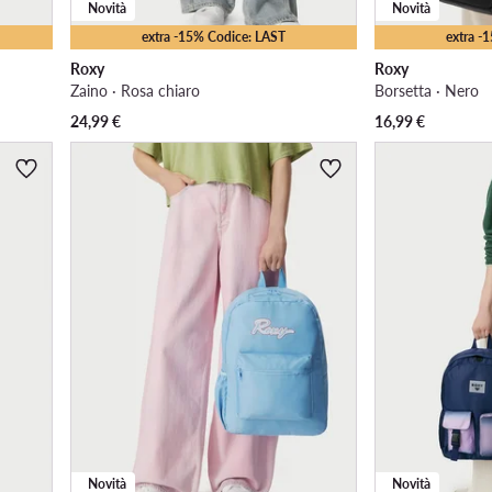
Novità
Novità
extra -15% Codice: LAST
extra -
Roxy
Roxy
Zaino · Rosa chiaro
Borsetta · Nero
24,99
€
16,99
€
Novità
Novità