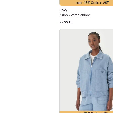
extra -15% Codice: LAST
Roxy
Zaino · Verde chiaro
22,99
€