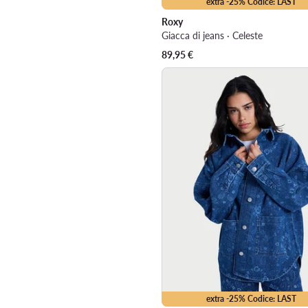
extra -25% Codice: LAST
Roxy
Giacca di jeans · Celeste
89,95
€
extra -25% Codice: LAST