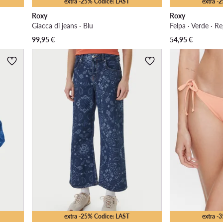
extra -25% Codice: LAST
extra -
Roxy
Roxy
Giacca di jeans · Blu
Felpa · Verde · Re
99,95
€
54,95
€
extra -25% Codice: LAST
extra -