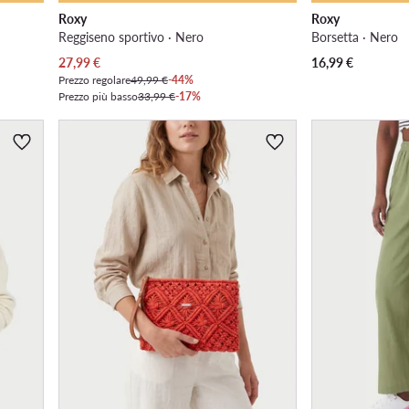
Roxy
Roxy
Reggiseno sportivo · Nero
Borsetta · Nero
Prezzo attuale
27,99
€
16,99
€
Prezzo regolare
49,99 €
-44%
Prezzo più basso
33,99 €
-17%