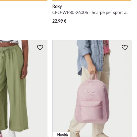
Roxy
CEO-WP80-26006 · Scarpe per sport acquatici
22,99
€
Novità