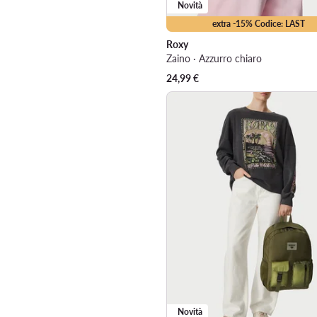
Novità
extra -15% Codice: LAST
Roxy
Zaino · Azzurro chiaro
24,99
€
Novità