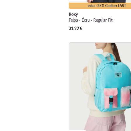
extra -25% Codice: LAST
Roxy
Felpa · Écru · Regular Fit
31,99
€