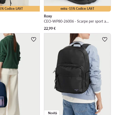
15% Codice: LAST
extra -15% Codice: LAST
Roxy
CEO-WP80-26006 · Scarpe per sport acquatici
22,99
€
Novità