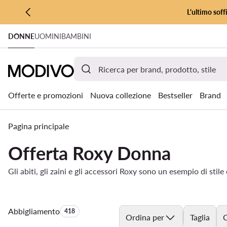
L'ultimo soff
VAI AL CONTENUTO PRINCIPALE
DONNE
UOMINI
BAMBINI
VAI ALLA RICERCA
Offerte e promozioni
Nuova collezione
Bestseller
Brand
Pagina principale
Offerta Roxy Donna
Gli abiti, gli zaini e gli accessori Roxy sono un esempio di stil
Abbigliamento
Quantità di prodotti:
418
Ordina per
Taglia
C