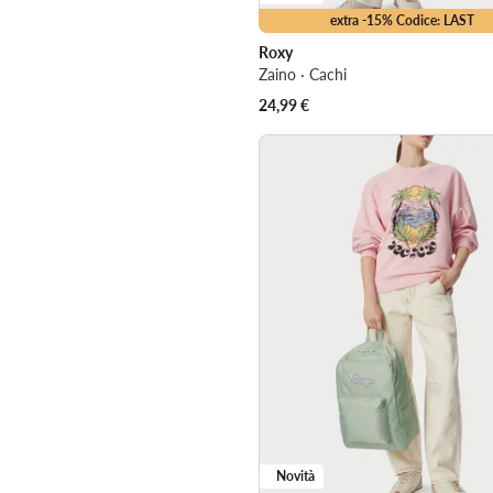
extra -15% Codice: LAST
Roxy
Zaino · Cachi
24,99
€
Novità