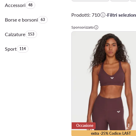
Accessori
Quantità di prodotti:
48
Prodotti: 710
·
Filtri selezion
Borse e borsoni
Quantità di prodotti:
63
Sponsorizzato
Calzature
Quantità di prodotti:
153
Sport
Quantità di prodotti:
114
Occasione
extra -25% Codice: LAST