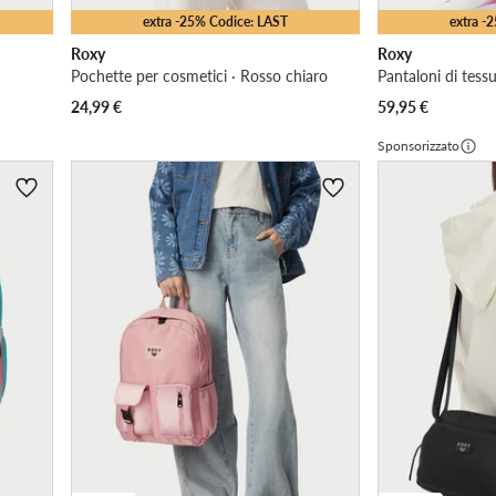
extra -25% Codice: LAST
extra -
Roxy
Roxy
Pochette per cosmetici · Rosso chiaro
Pantaloni di tessu
24,99
€
59,95
€
Sponsorizzato