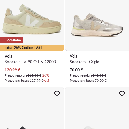
Occasione
extra -25% Codice: LAST
Veja
Veja
Sneakers · V-90 O.T. VD2003378 · Beige
Sneakers · Grigio
Prezzo attuale
Prezzo attuale
120,99
€
70,00
€
Prezzo regolare
165,00 €
-26%
Prezzo regolare
140,00 €
Prezzo più basso
127,99 €
-5%
Prezzo più basso
70,00 €