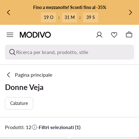
VAI AL CONTENUTO PRINCIPALE
VAI ALLA RICERCA
Fino a mezzanotte! Sconti fino al -35%
19 O
:
31 M
:
38 S
Ricerca per brand, prodotto, stile
Pagina principale
Donne Veja
Calzature
Prodotti: 12
·
Filtri selezionati (1)