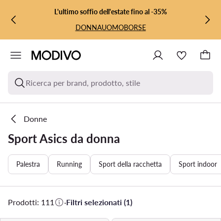
VAI AL CONTENUTO PRINCIPALE
VAI ALLA RICERCA
L'ultimo soffio dell'estate fino al -35%
DONNA
UOMO
BORSE
Ricerca per brand, prodotto, stile
Donne
Sport Asics da donna
Palestra
Running
Sport della racchetta
Sport indoor
Prodotti: 111
·
Filtri selezionati (1)