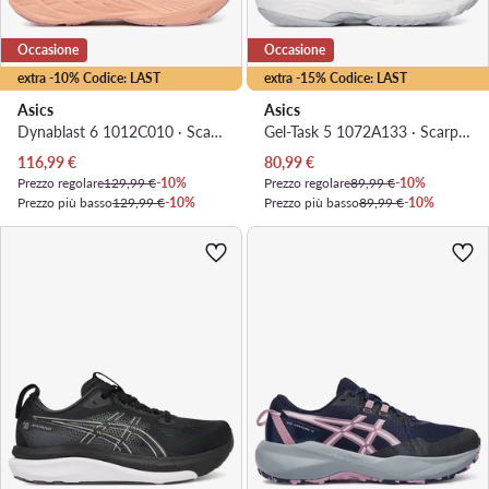
Occasione
Occasione
extra -10% Codice: LAST
extra -15% Codice: LAST
Asics
Asics
Dynablast 6 1012C010 · Scarpe running
Gel-Task 5 1072A133 · Scarpe indoor
Prezzo attuale
Prezzo attuale
116,99
€
80,99
€
Prezzo regolare
129,99 €
-10%
Prezzo regolare
89,99 €
-10%
Prezzo più basso
129,99 €
-10%
Prezzo più basso
89,99 €
-10%