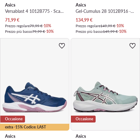
Asics
Asics
Versablast 4 1012B775 · Scarpe running
Gel-Cumulus 28 1012B916 · Scarpe running
Prezzo attuale
Prezzo attuale
71,99
€
134,99
€
Prezzo regolare
79,99 €
-10%
Prezzo regolare
149,99 €
-10%
Prezzo più basso
79,99 €
-10%
Prezzo più basso
149,99 €
-10%
Occasione
Occasione
extra -15% Codice: LAST
Asics
Asics