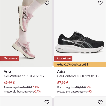
Occasione
Occasione
extra -15% Codice: LAST
Asics
Asics
Gel-Venture 11 1012B933 · Scarpe running
Gel-Contend 10 1012C013 · Scarpe running
Prezzo attuale
Prezzo attuale
69,99
€
67,99
€
Prezzo regolare
81,95 €
-14%
Prezzo regolare
74,99 €
-9%
Prezzo più basso
81,95 €
-14%
Prezzo più basso
74,99 €
-9%