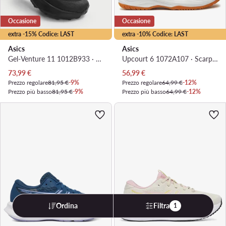
Occasione
Occasione
extra -15% Codice: LAST
extra -10% Codice: LAST
Asics
Asics
Gel-Venture 11 1012B933 · Scarpe running
Upcourt 6 1072A107 · Scarpe indoor
Prezzo attuale
Prezzo attuale
73,99
€
56,99
€
Prezzo regolare
81,95 €
-9%
Prezzo regolare
64,99 €
-12%
Prezzo più basso
81,95 €
-9%
Prezzo più basso
64,99 €
-12%
Ordina
Filtra
1