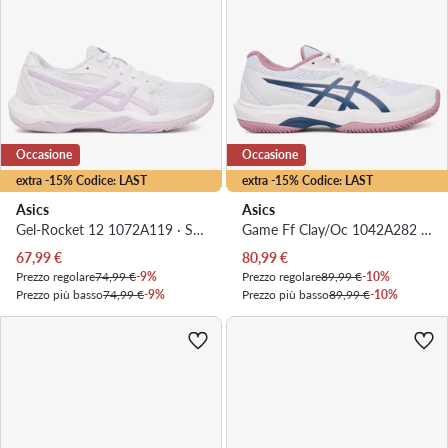
Occasione
Occasione
extra -15% Codice: LAST
extra -15% Codice: LAST
Asics
Asics
Gel-Rocket 12 1072A119 · Scarpe indoor
Game Ff Clay/Oc 1042A282 · Scarpe da tennis
Prezzo attuale
Prezzo attuale
67,99
€
80,99
€
Prezzo regolare
74,99 €
-9%
Prezzo regolare
89,99 €
-10%
Prezzo più basso
74,99 €
-9%
Prezzo più basso
89,99 €
-10%