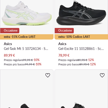
Occasione
Occasione
extra -15% Codice: LAST
extra -10% Codice: LAST
Asics
Asics
Gel-Task Mt 5 1072A134 · Scarpe indoor
Gel-Excite 11 1012B861 · Scarpe running
Prezzo attuale
Prezzo attuale
89,99
€
78,99
€
Prezzo regolare
99,99 €
-10%
Prezzo regolare
89,95 €
-12%
Prezzo più basso
99,99 €
-10%
Prezzo più basso
89,95 €
-12%