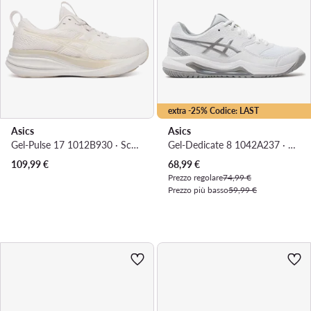
extra -25% Codice: LAST
Asics
Asics
Gel-Pulse 17 1012B930 · Scarpe running
Gel-Dedicate 8 1042A237 · Scarpe da tennis
Prezzo attuale
109,99
€
68,99
€
Prezzo regolare
74,99 €
Prezzo più basso
59,99 €