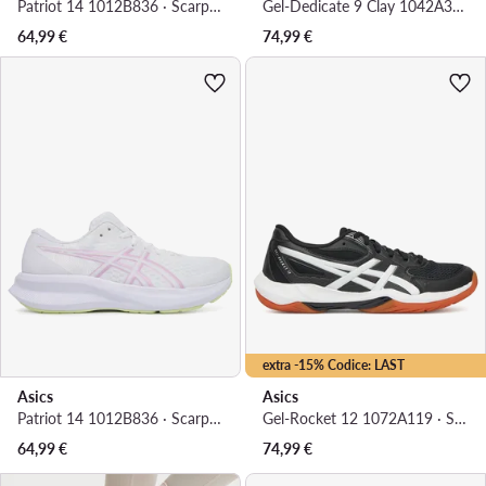
Patriot 14 1012B836 · Scarpe running
Gel-Dedicate 9 Clay 1042A314 · Scarpe da tennis
64,99
€
74,99
€
extra -15% Codice: LAST
Asics
Asics
Patriot 14 1012B836 · Scarpe running
Gel-Rocket 12 1072A119 · Scarpe indoor
64,99
€
74,99
€