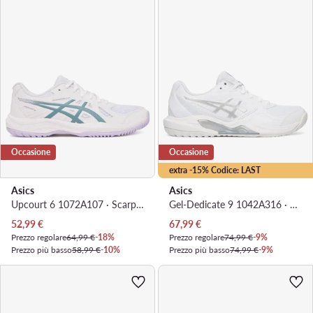
Occasione
Occasione
extra -15% Codice: LAST
Asics
Asics
Upcourt 6 1072A107 · Scarpe da palestra
Gel-Dedicate 9 1042A316 · Scarpe da tennis
Prezzo attuale
Prezzo attuale
52,99
€
67,99
€
Prezzo regolare
64,99 €
-18%
Prezzo regolare
74,99 €
-9%
Prezzo più basso
58,99 €
-10%
Prezzo più basso
74,99 €
-9%