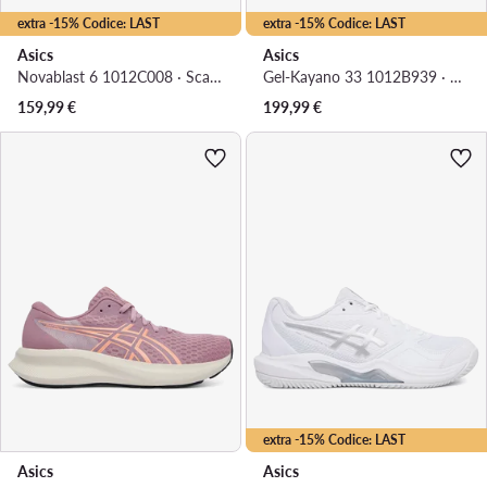
extra -15% Codice: LAST
extra -15% Codice: LAST
Asics
Asics
Novablast 6 1012C008 · Scarpe running
Gel-Kayano 33 1012B939 · Scarpe running
159,99
€
199,99
€
extra -15% Codice: LAST
Asics
Asics