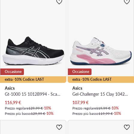
Occasione
Occasione
extra -10% Codice: LAST
extra -10% Codice: LAST
Asics
Asics
Gt-1000 15 1012B994 · Scarpe running
Gel-Challenger 15 Clay 1042A293 · Scarpe da tennis
Prezzo attuale
Prezzo attuale
116,99
€
107,99
€
Prezzo regolare
129,99 €
-10%
Prezzo regolare
119,99 €
-10%
Prezzo più basso
129,99 €
-10%
Prezzo più basso
119,99 €
-10%