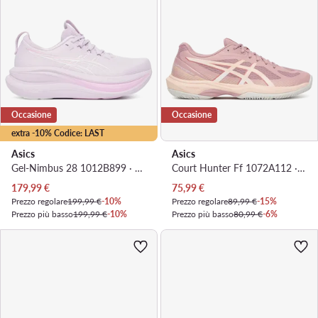
Occasione
Occasione
extra -10% Codice: LAST
Asics
Asics
Gel-Nimbus 28 1012B899 · Scarpe running
Court Hunter Ff 1072A112 · Scarpe indoor
Prezzo attuale
Prezzo attuale
179,99
€
75,99
€
Prezzo regolare
199,99 €
-10%
Prezzo regolare
89,99 €
-15%
Prezzo più basso
199,99 €
-10%
Prezzo più basso
80,99 €
-6%