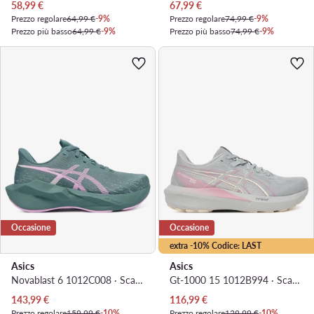
Prezzo attuale
Prezzo attuale
58,99
€
67,99
€
Prezzo regolare
64,99 €
-9%
Prezzo regolare
74,99 €
-9%
Prezzo più basso
64,99 €
-9%
Prezzo più basso
74,99 €
-9%
Occasione
Occasione
extra -10% Codice: LAST
Asics
Asics
Novablast 6 1012C008 · Scarpe running
Gt-1000 15 1012B994 · Scarpe running
Prezzo attuale
Prezzo attuale
143,99
€
116,99
€
Prezzo regolare
159,99 €
-10%
Prezzo regolare
129,99 €
-10%