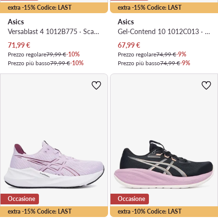
extra -15% Codice: LAST
extra -15% Codice: LAST
Asics
Asics
Versablast 4 1012B775 · Scarpe running
Gel-Contend 10 1012C013 · Scarpe running
Prezzo attuale
Prezzo attuale
71,99
€
67,99
€
Prezzo regolare
79,99 €
-10%
Prezzo regolare
74,99 €
-9%
Prezzo più basso
79,99 €
-10%
Prezzo più basso
74,99 €
-9%
Occasione
Occasione
extra -15% Codice: LAST
extra -10% Codice: LAST