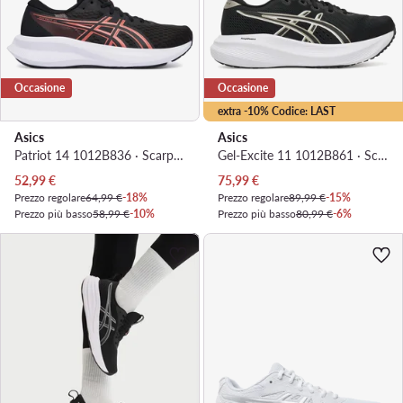
Occasione
Occasione
extra -10% Codice: LAST
Asics
Asics
Patriot 14 1012B836 · Scarpe running
Gel-Excite 11 1012B861 · Scarpe running
Prezzo attuale
Prezzo attuale
52,99
€
75,99
€
Prezzo regolare
64,99 €
-18%
Prezzo regolare
89,99 €
-15%
Prezzo più basso
58,99 €
-10%
Prezzo più basso
80,99 €
-6%