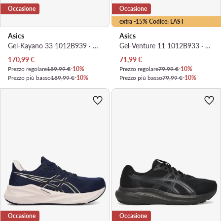
Occasione
Occasione
extra -15% Codice: LAST
Asics
Asics
Gel-Kayano 33 1012B939 · Scarpe running
Gel-Venture 11 1012B933 · Scarpe running
Prezzo attuale
Prezzo attuale
170,99
€
71,99
€
Prezzo regolare
189,99 €
-10%
Prezzo regolare
79,99 €
-10%
Prezzo più basso
189,99 €
-10%
Prezzo più basso
79,99 €
-10%
Occasione
Occasione