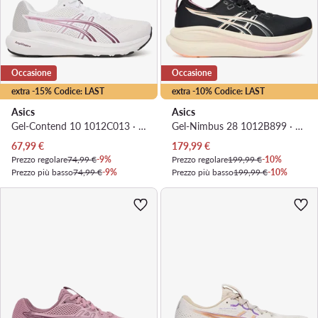
Occasione
Occasione
extra -15% Codice: LAST
extra -10% Codice: LAST
Asics
Asics
Gel-Contend 10 1012C013 · Scarpe running
Gel-Nimbus 28 1012B899 · Scarpe running
Prezzo attuale
Prezzo attuale
67,99
€
179,99
€
Prezzo regolare
74,99 €
-9%
Prezzo regolare
199,99 €
-10%
Prezzo più basso
74,99 €
-9%
Prezzo più basso
199,99 €
-10%