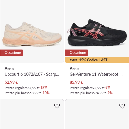
Occasione
Occasione
extra -15% Codice: LAST
Asics
Asics
Upcourt 6 1072A107 · Scarpe da palestra
Gel-Venture 11 Waterproof 1012B934 · Scarpe running
Prezzo attuale
Prezzo attuale
52,99
€
85,99
€
Prezzo regolare
64,99 €
-18%
Prezzo regolare
94,99 €
-9%
Prezzo più basso
58,99 €
-10%
Prezzo più basso
94,99 €
-9%