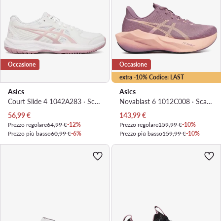
Occasione
Occasione
extra -10% Codice: LAST
Asics
Asics
Court Slide 4 1042A283 · Scarpe da tennis
Novablast 6 1012C008 · Scarpe running
Prezzo attuale
Prezzo attuale
56,99
€
143,99
€
Prezzo regolare
64,99 €
-12%
Prezzo regolare
159,99 €
-10%
Prezzo più basso
60,99 €
-6%
Prezzo più basso
159,99 €
-10%