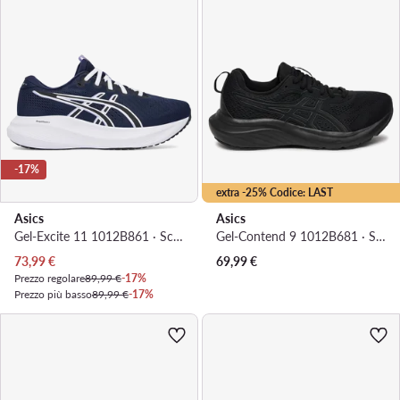
-17%
extra -25% Codice: LAST
Asics
Asics
Gel-Excite 11 1012B861 · Scarpe running
Gel-Contend 9 1012B681 · Scarpe running
Prezzo attuale
73,99
€
69,99
€
Prezzo regolare
89,99 €
-17%
Prezzo più basso
89,99 €
-17%