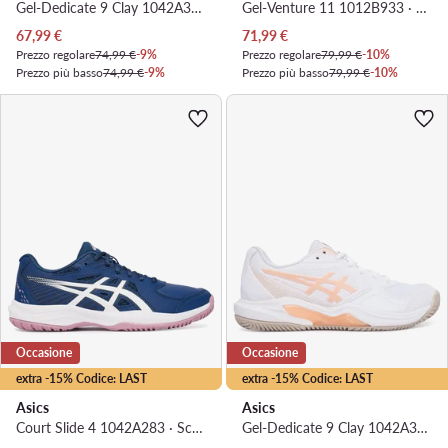
Gel-Dedicate 9 Clay 1042A314 · Scarpe da tennis
Gel-Venture 11 1012B933 · Scarpe running
Prezzo attuale
Prezzo attuale
67,99
€
71,99
€
Prezzo regolare
74,99 €
-9%
Prezzo regolare
79,99 €
-10%
Prezzo più basso
74,99 €
-9%
Prezzo più basso
79,99 €
-10%
Occasione
Occasione
extra -15% Codice: LAST
extra -15% Codice: LAST
Asics
Asics
Court Slide 4 1042A283 · Scarpe da tennis
Gel-Dedicate 9 Clay 1042A314 · Scarpe da tennis