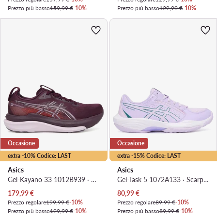
Prezzo più basso
159,99 €
-10%
Prezzo più basso
129,99 €
-10%
Occasione
Occasione
extra -10% Codice: LAST
extra -15% Codice: LAST
Asics
Asics
Gel-Kayano 33 1012B939 · Scarpe running
Gel-Task 5 1072A133 · Scarpe indoor
Prezzo attuale
Prezzo attuale
179,99
€
80,99
€
Prezzo regolare
199,99 €
-10%
Prezzo regolare
89,99 €
-10%
Prezzo più basso
199,99 €
-10%
Prezzo più basso
89,99 €
-10%