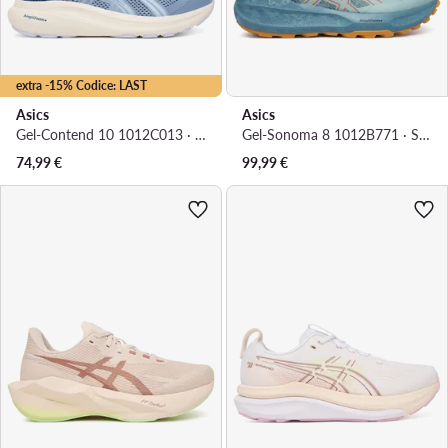
extra -15% Codice: LAST
Asics
Asics
Gel-Contend 10 1012C013 · Scarpe running
Gel-Sonoma 8 1012B771 · Scarpe running
74,99
€
99,99
€