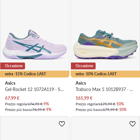
Occasione
Occasione
extra -15% Codice: LAST
extra -10% Codice: LAST
Asics
Asics
Gel-Rocket 12 1072A119 · Scarpe indoor
Trabuco Max 5 1012B937 · Scarpe running
Prezzo attuale
Prezzo attuale
67,99
€
161,99
€
Prezzo regolare
74,99 €
-9%
Prezzo regolare
179,99 €
-10%
Prezzo più basso
74,99 €
-9%
Prezzo più basso
179,99 €
-10%