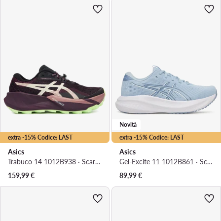
Novità
extra -15% Codice: LAST
extra -15% Codice: LAST
Asics
Asics
Trabuco 14 1012B938 · Scarpe running
Gel-Excite 11 1012B861 · Scarpe running
159,99
€
89,99
€