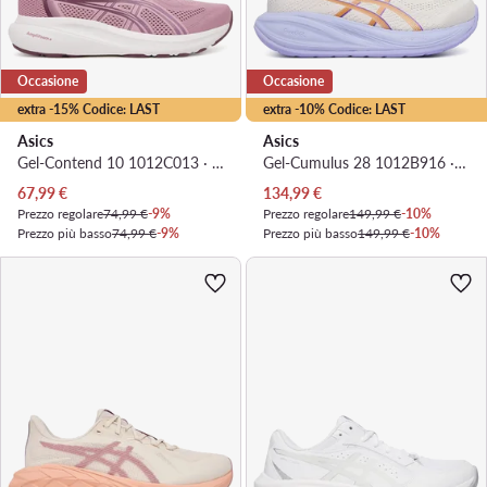
Occasione
Occasione
extra -15% Codice: LAST
extra -10% Codice: LAST
Asics
Asics
Gel-Contend 10 1012C013 · Scarpe running
Gel-Cumulus 28 1012B916 · Scarpe running
Prezzo attuale
Prezzo attuale
67,99
€
134,99
€
Prezzo regolare
74,99 €
-9%
Prezzo regolare
149,99 €
-10%
Prezzo più basso
74,99 €
-9%
Prezzo più basso
149,99 €
-10%