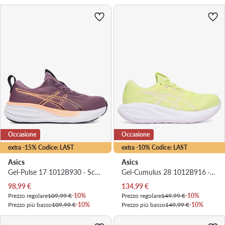
Occasione
Occasione
extra -15% Codice: LAST
extra -10% Codice: LAST
Asics
Asics
Gel-Pulse 17 1012B930 · Scarpe running
Gel-Cumulus 28 1012B916 · Scarpe running
Prezzo attuale
Prezzo attuale
98,99
€
134,99
€
Prezzo regolare
109,99 €
-10%
Prezzo regolare
149,99 €
-10%
Prezzo più basso
109,99 €
-10%
Prezzo più basso
149,99 €
-10%