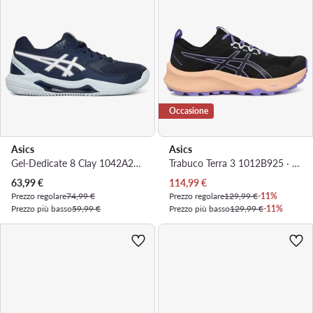
Occasione
Asics
Asics
Gel-Dedicate 8 Clay 1042A255 · Scarpe da tennis
Trabuco Terra 3 1012B925 · Scarpe running
Prezzo attuale
Prezzo attuale
63,99
€
114,99
€
Prezzo regolare
74,99 €
Prezzo regolare
129,99 €
-11%
Prezzo più basso
59,99 €
Prezzo più basso
129,99 €
-11%