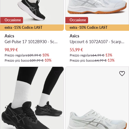
Occasione
Occasione
extra -15% Codice: LAST
extra -10% Codice: LAST
Asics
Asics
Gel-Pulse 17 1012B930 · Scarpe running
Upcourt 6 1072A107 · Scarpe indoor
Prezzo attuale
Prezzo attuale
98,99
€
55,99
€
Prezzo regolare
109,99 €
-10%
Prezzo regolare
64,99 €
-13%
Prezzo più basso
109,99 €
-10%
Prezzo più basso
64,99 €
-13%