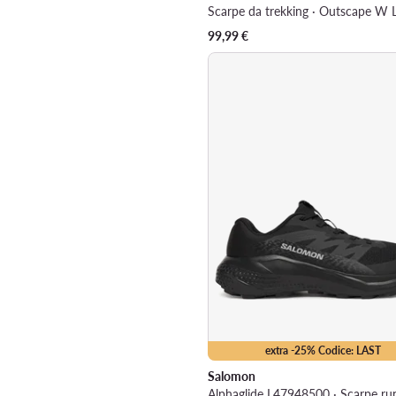
99,99
€
extra -25% Codice: LAST
Salomon
Alphaglide L47948500 · Scarpe ru