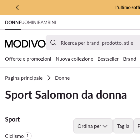
L'ultimo soff
VAI AL CONTENUTO PRINCIPALE
DONNE
UOMINI
BAMBINI
VAI ALLA RICERCA
Offerte e promozioni
Nuova collezione
Bestseller
Brand
Pagina principale
Donne
Sport Salomon da donna
Sport
Ordina per
Taglia
P
Ciclismo
Quantità di prodotti:
1