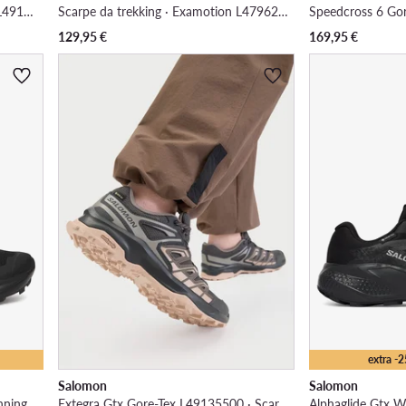
Scarpe da trekking · Outscape W L49153400 · Rosa
Scarpe da trekking · Examotion L47962200 · Grigio
129,95
€
169,95
€
extra -
Salomon
Salomon
nning
Extegra Gtx Gore-Tex L49135500 · Scarpe da trekking