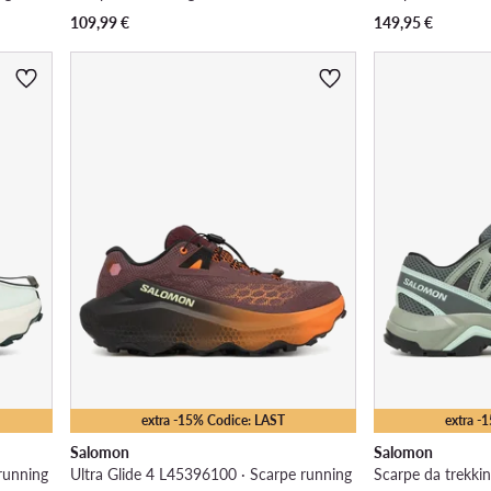
109,99
€
149,95
€
extra -15% Codice: LAST
extra -
Salomon
Salomon
running
Ultra Glide 4 L45396100 · Scarpe running