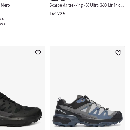
· Nero
Scarpe da trekking · X Ultra 360 Ltr Mid Gtx W L49158400 · Cachi
164,99
€
5 €
99 €