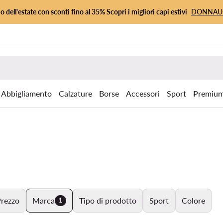
io dell'estate con sconti fino al 35% Scopri i migliori capi estivi
DONNA
Abbigliamento
Calzature
Borse
Accessori
Sport
Premiu
rezzo
Marca
Tipo di prodotto
Sport
Colore
1