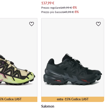
Prezzo attuale
137,99
€
Prezzo regolare
149,99 €
-8%
Prezzo più basso
149,99 €
-8%
15% Codice: LAST
extra -15% Codice: LAST
Salomon