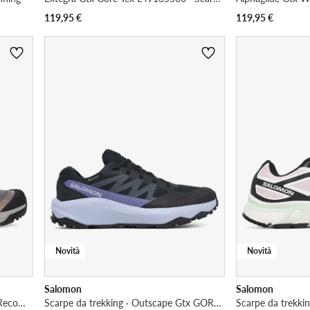
119,95
€
119,95
€
Novità
Novità
Salomon
Salomon
Scarpe da trekking · X-Adventure Recon Mid Gore-Tex L47753400 · Viola
Scarpe da trekking · Outscape Gtx GORE-TEX L49233300 · Nero