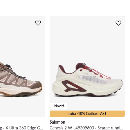
Novità
extra -10% Codice: LAST
Salomon
Scarpe da trekking · X Ultra 360 Edge Gore-Tex L47981800 · Marrone
Genesis 2 W L49309600 · Scarpe running