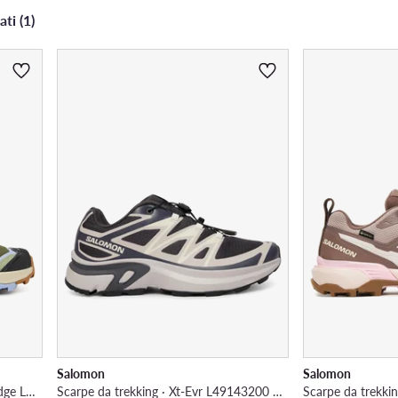
ati (1)
Salomon
Salomon
Scarpe da trekking · X Ultra 360 Edge L49097300 · Verde
Scarpe da trekking · Xt-Evr L49143200 · Bordeaux