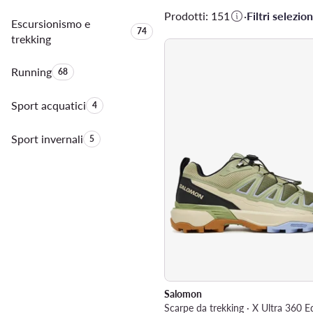
Prodotti: 151
·
Filtri selezion
Escursionismo e
Quantità di prodotti:
74
trekking
Running
Quantità di prodotti:
68
Sport acquatici
Quantità di prodotti:
4
Sport invernali
Quantità di prodotti:
5
Salomon