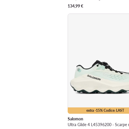
134,99
€
extra -15% Codice: LAST
Salomon
Ultra Glide 4 L45396200 · Scarpe 