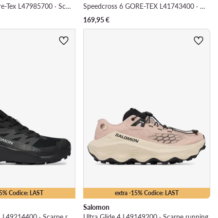
Speedcross 6 Gore-Tex L47985700 · Scarpe running
Speedcross 6 GORE-TEX L41743400 · Scarpe running
169,95
€
25% Codice: LAST
extra -15% Codice: LAST
Salomon
Alphaglide Gtx W L49214400 · Scarpe running
Ultra Glide 4 L49149200 · Scarpe running