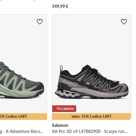
149,99
€
Occasione
15% Codice: LAST
extra -15% Codice: LAST
Salomon
Scarpe da trekking · X-Adventure Recon L47813600 · Verde
XA Pro 3D v9 L47882900 · Scarpe running