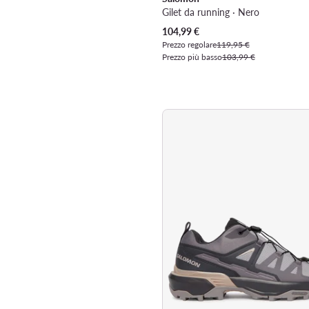
Gilet da running · Nero
Prezzo attuale
104,99
€
Prezzo regolare
119,95 €
Prezzo più basso
103,99 €