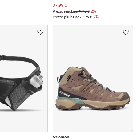
Prezzo attuale
77,99
€
Prezzo regolare
79,95 €
-2%
Prezzo più basso
79,95 €
-2%
Salomon