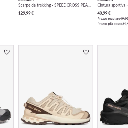
Scarpe da trekking · SPEEDCROSS PEAK GORE-TEX L47974500 · Blu
Cintura sportiva 
Prezzo attuale
129,99
€
40,99
€
Prezzo regolare
49,9
Prezzo più basso
39,