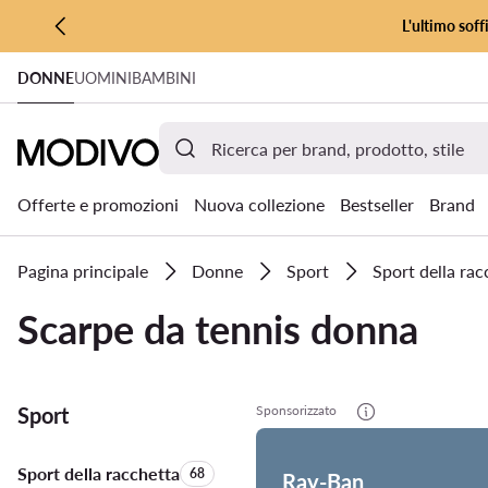
L'ultimo soff
VAI AL CONTENUTO PRINCIPALE
DONNE
UOMINI
BAMBINI
VAI ALLA RICERCA
Offerte e promozioni
Nuova collezione
Bestseller
Brand
Pagina principale
Donne
Sport
Sport della rac
Scarpe da tennis donna
Sport
Sponsorizzato
Sport della racchetta
Quantità di prodotti:
68
Ray-Ban