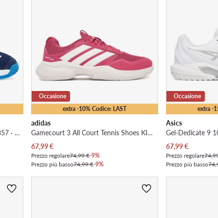
Occasione
Occasione
extra -10% Codice: LAST
extra -
adidas
Asics
Courtflash Tennis Shoes Kids KK3857 · Scarpe da tennis
Gamecourt 3 All Court Tennis Shoes KI3610 · Scarpe da tennis
Prezzo attuale
Prezzo attuale
67,99
€
67,99
€
Prezzo regolare
74,99 €
-9%
Prezzo regolare
74,9
Prezzo più basso
74,99 €
-9%
Prezzo più basso
74,