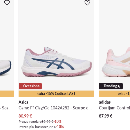
Occasione
Trending
extra -15% Codice: LAST
extra -
Asics
adidas
Gel-Challenger 15 Clay 1042A293 · Scarpe da tennis
Game Ff Clay/Oc 1042A282 · Scarpe da tennis
Prezzo attuale
80,99
€
87,99
€
Prezzo regolare
89,99 €
-10%
Prezzo più basso
89,99 €
-10%