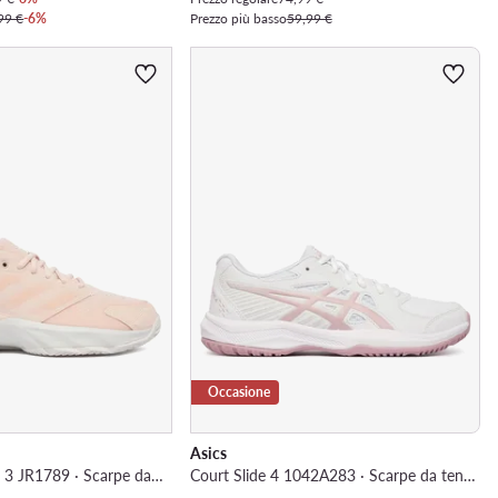
99 €
-6%
Prezzo più basso
59,99 €
Occasione
Asics
Courtjam Control 3 JR1789 · Scarpe da tennis
Court Slide 4 1042A283 · Scarpe da tennis