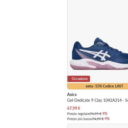
Occasione
extra -15% Codice: LAST
Asics
Prezzo attuale
67,99
€
Prezzo regolare
74,99 €
-9%
Prezzo più basso
74,99 €
-9%