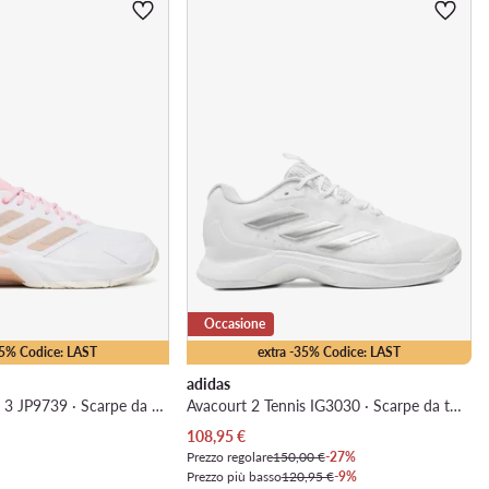
Occasione
15% Codice: LAST
extra -35% Codice: LAST
adidas
Courtjam Control 3 JP9739 · Scarpe da tennis
Avacourt 2 Tennis IG3030 · Scarpe da tennis
Prezzo attuale
108,95
€
Prezzo regolare
150,00 €
-27%
Prezzo più basso
120,95 €
-9%