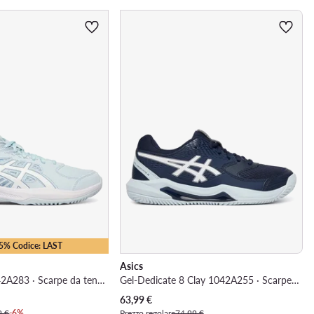
25% Codice: LAST
Asics
Court Slide 4 1042A283 · Scarpe da tennis
Gel-Dedicate 8 Clay 1042A255 · Scarpe da tennis
Prezzo attuale
63,99
€
9 €
-6%
Prezzo regolare
74,99 €