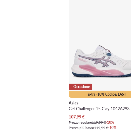
Occasione
extra -10% Codice: LAST
Asics
Prezzo attuale
107,99
€
Prezzo regolare
119,99 €
-10%
Prezzo più basso
119,99 €
-10%