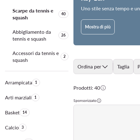
Uno stile senza tempo e un
Scarpe da tennis e
Quantità di prodotti:
40
squash
Mostra di più
Abbigliamento da
Quantità di prodotti:
26
tennis e squash
Accessori da tennis e
Quantità di prodotti:
2
squash
Ordina per
Taglia
P
Arrampicata
Quantità di prodotti:
1
Prodotti: 40
Arti marziali
Quantità di prodotti:
1
Sponsorizzato
Basket
Quantità di prodotti:
14
Calcio
Quantità di prodotti:
3