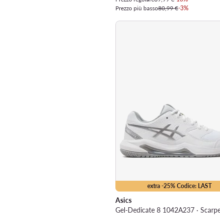
Prezzo più basso
80,99 €
-3%
extra -25% Codice: LAST
Asics