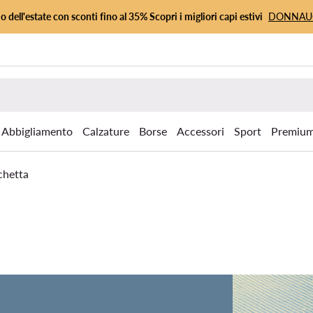
io dell'estate con sconti fino al 35% Scopri i migliori capi estivi
DONNA
Abbigliamento
Calzature
Borse
Accessori
Sport
Premiu
chetta