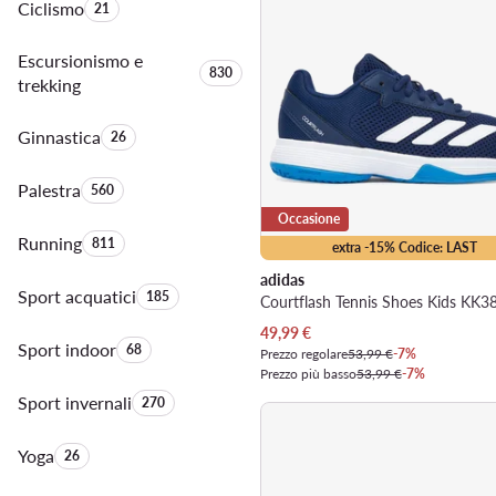
Ciclismo
Quantità di prodotti:
21
Escursionismo e
Quantità di prodotti:
830
trekking
Ginnastica
Quantità di prodotti:
26
Palestra
Quantità di prodotti:
560
Occasione
Running
Quantità di prodotti:
811
extra -15% Codice: LAST
adidas
Sport acquatici
Quantità di prodotti:
185
Prezzo attuale
49,99
€
Sport indoor
Quantità di prodotti:
68
Prezzo regolare
53,99 €
-7%
Prezzo più basso
53,99 €
-7%
Sport invernali
Quantità di prodotti:
270
Yoga
Quantità di prodotti:
26