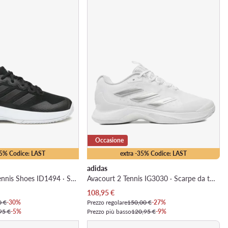
Occasione
35% Codice: LAST
extra -35% Codice: LAST
adidas
Gamecourt 2.0 Tennis Shoes ID1494 · Scarpe da tennis
Avacourt 2 Tennis IG3030 · Scarpe da tennis
Prezzo attuale
108,95
€
0 €
-30%
Prezzo regolare
150,00 €
-27%
95 €
-5%
Prezzo più basso
120,95 €
-9%