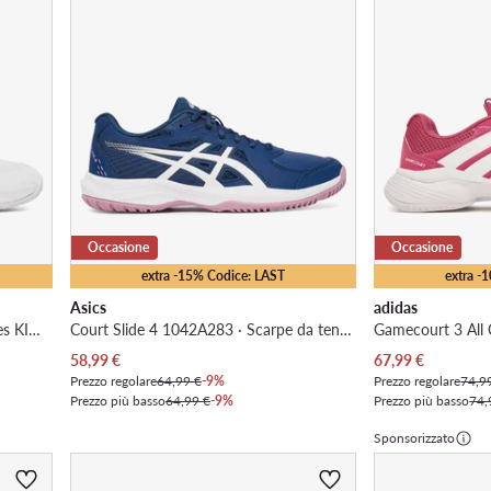
Occasione
Occasione
extra -15% Codice: LAST
extra -
Asics
adidas
Gamecourt 3 All Court Tennis Shoes KI3600 · Scarpe da tennis
Court Slide 4 1042A283 · Scarpe da tennis
Prezzo attuale
Prezzo attuale
58,99
€
67,99
€
Prezzo regolare
64,99 €
-9%
Prezzo regolare
74,9
Prezzo più basso
64,99 €
-9%
Prezzo più basso
74,
Sponsorizzato