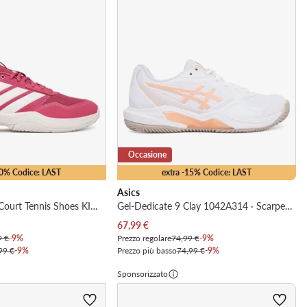
Occasione
10% Codice: LAST
extra -15% Codice: LAST
Asics
Gamecourt 3 All Court Tennis Shoes KI3610 · Scarpe da tennis
Gel-Dedicate 9 Clay 1042A314 · Scarpe da tennis
Prezzo attuale
67,99
€
9 €
-9%
Prezzo regolare
74,99 €
-9%
99 €
-9%
Prezzo più basso
74,99 €
-9%
Sponsorizzato