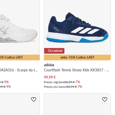
Occasione
15% Codice: LAST
extra -15% Codice: LAST
adidas
Gel-Dedicate 9 1042A316 · Scarpe da tennis
Courtflash Tennis Shoes Kids KK3857 · Scarpe da tennis
Prezzo attuale
49,99
€
9 €
-9%
Prezzo regolare
53,99 €
-7%
99 €
-9%
Prezzo più basso
53,99 €
-7%