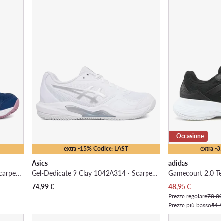
Occasione
extra -15% Codice: LAST
extra -
Asics
adidas
Gel-Dedicate 9 Clay 1042A314 · Scarpe da tennis
Gel-Dedicate 9 Clay 1042A314 · Scarpe da tennis
Prezzo attuale
74,99
€
48,95
€
Prezzo regolare
70,0
Prezzo più basso
51,