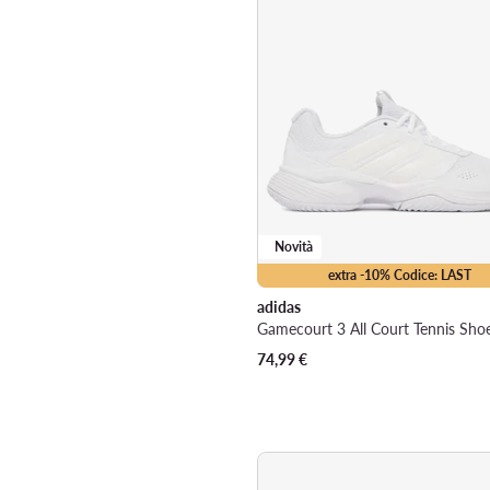
Novità
extra -10% Codice: LAST
adidas
74,99
€