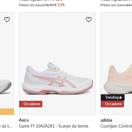
Prezzo più basso
74,99 €
-13%
Prezzo più basso
64,
Trending
Occasione
Occasione
Asics
adidas
Gel-Dedicate 8 1042A237 · Scarpe da tennis
Game Ff 1042A281 · Scarpe da tennis