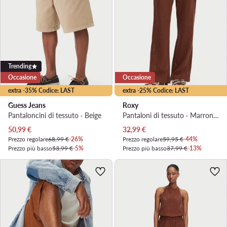
Trending
Occasione
Occasione
extra -35% Codice: LAST
extra -25% Codice: LAST
Guess Jeans
Roxy
Pantaloncini di tessuto · Beige
Pantaloni di tessuto · Marrone scuro
Prezzo attuale
Prezzo attuale
50,99
€
32,99
€
Prezzo regolare
68,99 €
-26%
Prezzo regolare
59,95 €
-44%
Prezzo più basso
53,99 €
-5%
Prezzo più basso
37,99 €
-13%