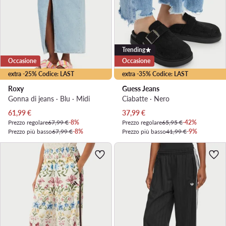
Trending
Occasione
Occasione
extra -25% Codice: LAST
extra -35% Codice: LAST
Roxy
Guess Jeans
Gonna di jeans · Blu · Midi
Ciabatte · Nero
Prezzo attuale
Prezzo attuale
61,99
€
37,99
€
Prezzo regolare
67,99 €
-8%
Prezzo regolare
65,95 €
-42%
Prezzo più basso
67,99 €
-8%
Prezzo più basso
41,99 €
-9%