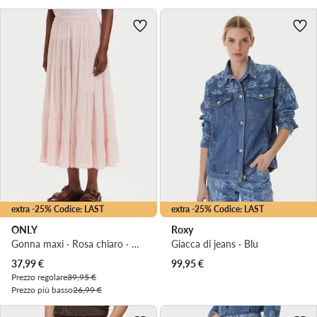
extra -25% Codice: LAST
extra -25% Codice: LAST
ONLY
Roxy
Gonna maxi · Rosa chiaro · Maxi
Giacca di jeans · Blu
Prezzo attuale
37,99
€
99,95
€
Prezzo regolare
39,95 €
Prezzo più basso
26,99 €