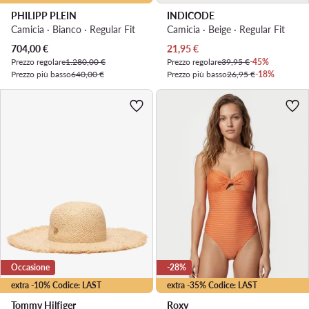
PHILIPP PLEIN
INDICODE
Camicia · Bianco · Regular Fit
Camicia · Beige · Regular Fit
Prezzo attuale
Prezzo attuale
704,00
€
21,95
€
Prezzo regolare
1.280,00 €
Prezzo regolare
39,95 €
-45%
Prezzo più basso
640,00 €
Prezzo più basso
26,95 €
-18%
Occasione
-28%
extra -10% Codice: LAST
extra -35% Codice: LAST
Tommy Hilfiger
Roxy