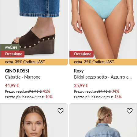
weCare
Occasione
Occasione
extra -35% Codice: LAST
extra -35% Codice: LAST
GINO ROSSI
Roxy
Ciabatte · Marrone
Bikini pezzo sotto · Azzurro chiaro
Prezzo attuale
Prezzo attuale
44,99
€
25,99
€
Prezzo regolare
76,95 €
-41%
Prezzo regolare
39,95 €
-34%
Prezzo più basso
49,99 €
-10%
Prezzo più basso
29,99 €
-13%