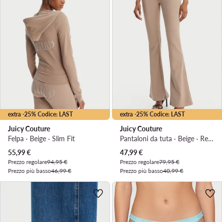
extra -25% Codice: LAST
extra -25% Codice: LAST
Juicy Couture
Juicy Couture
Felpa · Beige · Slim Fit
Pantaloni da tuta · Beige · Regular Fit
Prezzo attuale
Prezzo attuale
55,99
€
47,99
€
Prezzo regolare
94,95 €
Prezzo regolare
79,95 €
Prezzo più basso
46,99 €
Prezzo più basso
40,99 €