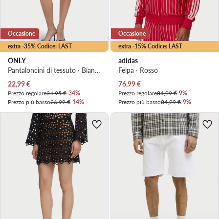
Occasione
Occasione
extra -35% Codice: LAST
extra -15% Codice: LAST
ONLY
adidas
Pantaloncini di tessuto · Bianco
Felpa · Rosso
Prezzo attuale
Prezzo attuale
22,99
€
76,99
€
Prezzo regolare
34,95 €
-34%
Prezzo regolare
84,99 €
-9%
Prezzo più basso
26,99 €
-14%
Prezzo più basso
84,99 €
-9%