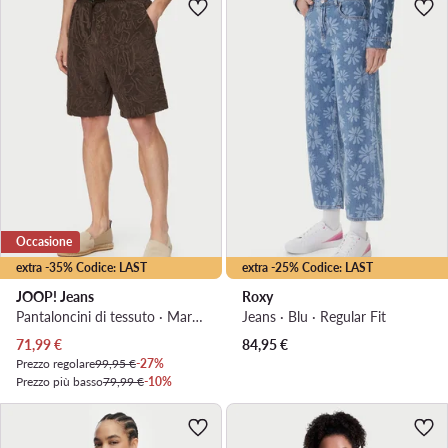
Occasione
extra -35% Codice: LAST
extra -25% Codice: LAST
JOOP! Jeans
Roxy
Pantaloncini di tessuto · Marrone scuro
Jeans · Blu · Regular Fit
Prezzo attuale
71,99
€
84,95
€
Prezzo regolare
99,95 €
-27%
Prezzo più basso
79,99 €
-10%