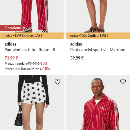
Occasione
extra -15% Codice: LAST
extra -15% Codice: LAST
adidas
adidas
Pantaloni da tuta · Rosso · Regular Fit
Pantaloncini sportivi · Marrone
Prezzo attuale
71,99
€
39,99
€
Prezzo regolare
79,99 €
-10%
Prezzo più basso
79,99 €
-10%