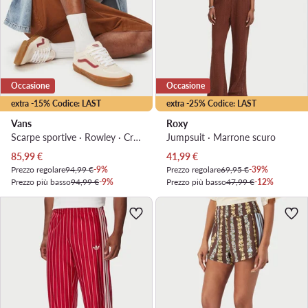
Occasione
Occasione
extra -15% Codice: LAST
extra -25% Codice: LAST
Vans
Roxy
Scarpe sportive · Rowley · Crema
Jumpsuit · Marrone scuro
Prezzo attuale
Prezzo attuale
85,99
€
41,99
€
Prezzo regolare
94,99 €
-9%
Prezzo regolare
69,95 €
-39%
Prezzo più basso
94,99 €
-9%
Prezzo più basso
47,99 €
-12%