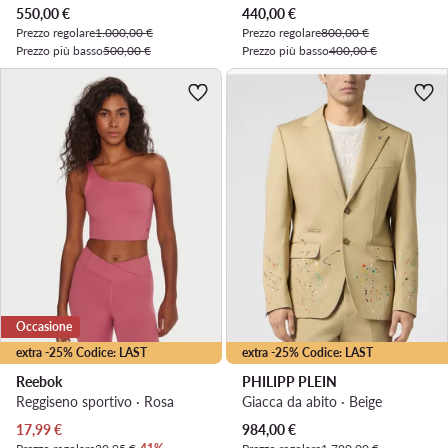
Prezzo attuale
Prezzo attuale
550,00
€
440,00
€
Prezzo regolare
1.000,00 €
Prezzo regolare
800,00 €
Prezzo più basso
500,00 €
Prezzo più basso
400,00 €
Occasione
extra -25% Codice: LAST
extra -25% Codice: LAST
Reebok
PHILIPP PLEIN
Reggiseno sportivo · Rosa
Giacca da abito · Beige
Prezzo attuale
Prezzo attuale
17,99
€
984,00
€