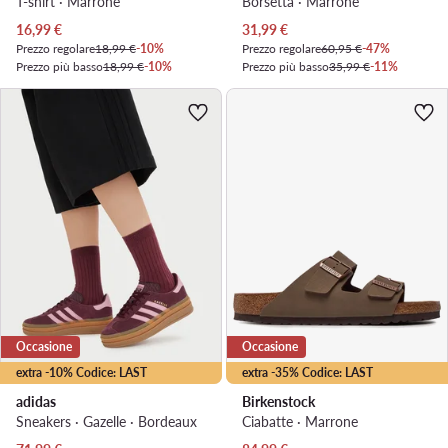
T-shirt · Marrone
Borsetta · Marrone
Prezzo attuale
Prezzo attuale
16,99
€
31,99
€
Prezzo regolare
18,99 €
-10%
Prezzo regolare
60,95 €
-47%
Prezzo più basso
18,99 €
-10%
Prezzo più basso
35,99 €
-11%
Occasione
Occasione
extra -10% Codice: LAST
extra -35% Codice: LAST
adidas
Birkenstock
Sneakers · Gazelle · Bordeaux
Ciabatte · Marrone