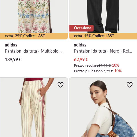
Occasione
extra -25% Codice: LAST
extra -15% Codice: LAST
adidas
adidas
Pantaloni da tuta · Multicolore · Relaxed Fit
Pantaloni da tuta · Nero · Relaxed Fit
Prezzo attuale
139,99
€
62,99
€
Prezzo regolare
69,99 €
-10%
Prezzo più basso
69,99 €
-10%