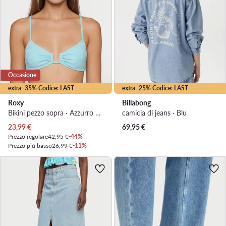
Occasione
extra -35% Codice: LAST
extra -25% Codice: LAST
Roxy
Billabong
Bikini pezzo sopra · Azzurro chiaro
camicia di jeans · Blu
Prezzo attuale
23,99
€
69,95
€
Prezzo regolare
42,95 €
-44%
Prezzo più basso
26,99 €
-11%