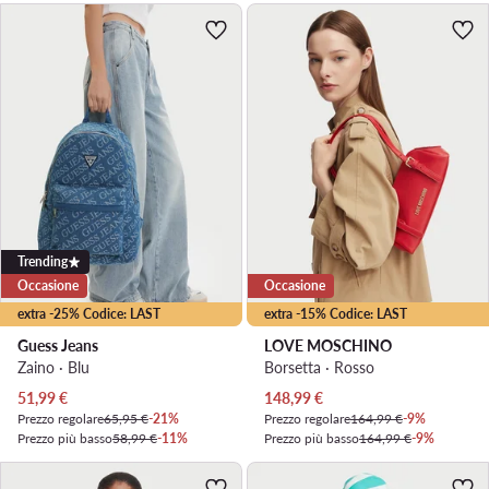
Trending
Occasione
Occasione
extra -25% Codice: LAST
extra -15% Codice: LAST
Guess Jeans
LOVE MOSCHINO
Zaino · Blu
Borsetta · Rosso
Prezzo attuale
Prezzo attuale
51,99
€
148,99
€
Prezzo regolare
65,95 €
-21%
Prezzo regolare
164,99 €
-9%
Prezzo più basso
58,99 €
-11%
Prezzo più basso
164,99 €
-9%