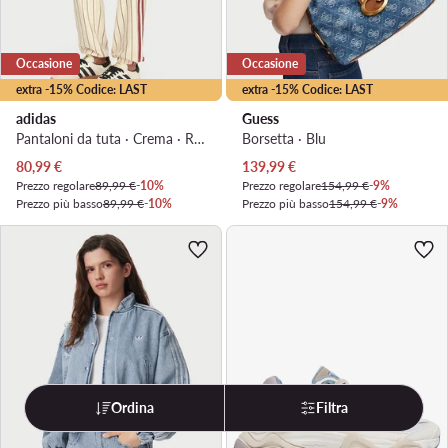
Occasione
Occasione
extra -15% Codice: LAST
extra -15% Codice: LAST
adidas
Guess
Pantaloni da tuta · Crema · Regular Fit
Borsetta · Blu
Prezzo attuale
Prezzo attuale
80,99
€
139,99
€
Prezzo regolare
89,99 €
-10%
Prezzo regolare
154,99 €
-9%
Prezzo più basso
89,99 €
-10%
Prezzo più basso
154,99 €
-9%
Ordina
Filtra