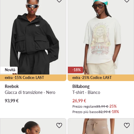
Novità
-18%
extra -15% Codice: LAST
extra -25% Codice: LAST
Reebok
Billabong
Giacca di transizione · Nero
T-shirt · Bianco
Prezzo attuale
93,99
€
26,99
€
Prezzo regolare
35,99 €
-25%
Prezzo più basso
32,99 €
-18%