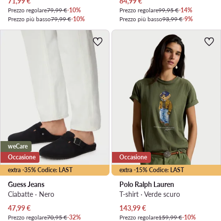
Prezzo attuale
Prezzo attuale
71,99
€
84,99
€
Prezzo regolare
79,99 €
-10%
Prezzo regolare
99,95 €
-14%
Prezzo più basso
79,99 €
-10%
Prezzo più basso
93,99 €
-9%
weCare
Occasione
Occasione
extra -35% Codice: LAST
extra -15% Codice: LAST
Guess Jeans
Polo Ralph Lauren
Ciabatte · Nero
T-shirt · Verde scuro
Prezzo attuale
Prezzo attuale
47,99
€
143,99
€
Prezzo regolare
70,95 €
-32%
Prezzo regolare
159,99 €
-10%