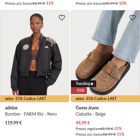
Prezzo più basso
53,99 €
-11%
Prezzo più basso
159,99 €
-10%
Trending
-15%
extra -15% Codice: LAST
extra -35% Codice: LAST
adidas
Guess Jeans
Bomber · FARM Rio · Nero
Ciabatte · Beige
Prezzo attuale
119,99
€
44,99
€
Prezzo regolare
65,95 €
-31%
Prezzo più basso
52,99 €
-15%