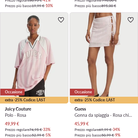
Prezzo regolare
30,95 €
-41%
Prezzo regolare
1.790,00 €
Prezzo più basso
19,99 €
-10%
Prezzo più basso
895,00 €
Occasione
Occasione
extra -25% Codice: LAST
extra -25% Codice: LAST
Juicy Couture
Guess
Polo · Rosa
Gonna da spiaggia · Rosa chiaro
Prezzo attuale
Prezzo attuale
49,99
€
45,99
€
Prezzo regolare
74,95 €
-33%
Prezzo regolare
69,99 €
-34%
Prezzo più basso
52,99 €
-5%
Prezzo più basso
50,99 €
-9%