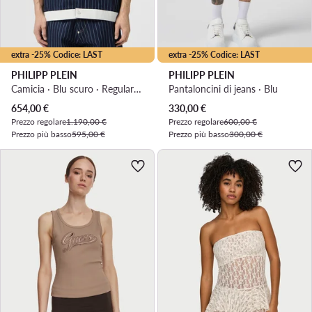
extra -25% Codice: LAST
extra -25% Codice: LAST
PHILIPP PLEIN
PHILIPP PLEIN
Camicia · Blu scuro · Regular Fit
Pantaloncini di jeans · Blu
Prezzo attuale
Prezzo attuale
654,00
€
330,00
€
Prezzo regolare
1.190,00 €
Prezzo regolare
600,00 €
Prezzo più basso
595,00 €
Prezzo più basso
300,00 €