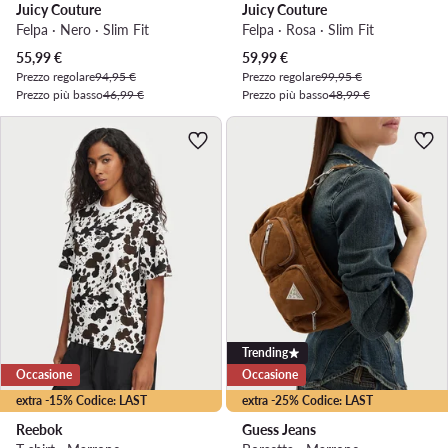
Juicy Couture
Juicy Couture
Felpa · Nero · Slim Fit
Felpa · Rosa · Slim Fit
Prezzo attuale
Prezzo attuale
55,99
€
59,99
€
Prezzo regolare
94,95 €
Prezzo regolare
99,95 €
Prezzo più basso
46,99 €
Prezzo più basso
48,99 €
Trending
Occasione
Occasione
extra -15% Codice: LAST
extra -25% Codice: LAST
Reebok
Guess Jeans