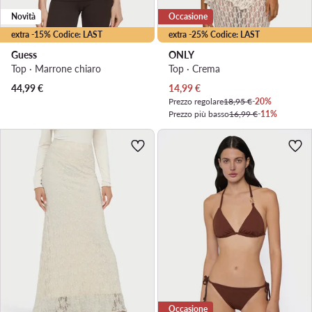
Novità
Occasione
extra -15% Codice: LAST
extra -25% Codice: LAST
Guess
ONLY
Top · Marrone chiaro
Top · Crema
Prezzo attuale
44,99
€
14,99
€
Prezzo regolare
18,95 €
-20%
Prezzo più basso
16,99 €
-11%
Occasione