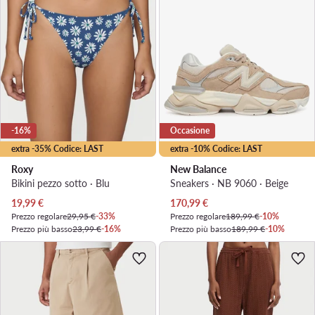
-16%
Occasione
extra -35% Codice: LAST
extra -10% Codice: LAST
Roxy
New Balance
Bikini pezzo sotto · Blu
Sneakers · NB 9060 · Beige
Prezzo attuale
Prezzo attuale
19,99
€
170,99
€
Prezzo regolare
29,95 €
-33%
Prezzo regolare
189,99 €
-10%
Prezzo più basso
23,99 €
-16%
Prezzo più basso
189,99 €
-10%