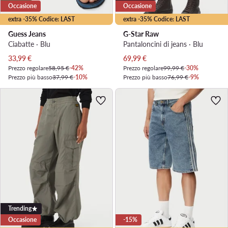
Occasione
Occasione
extra -35% Codice: LAST
extra -35% Codice: LAST
Guess Jeans
G-Star Raw
Ciabatte · Blu
Pantaloncini di jeans · Blu
Prezzo attuale
Prezzo attuale
33,99
€
69,99
€
Prezzo regolare
58,95 €
-42%
Prezzo regolare
99,99 €
-30%
Prezzo più basso
37,99 €
-10%
Prezzo più basso
76,99 €
-9%
Trending
Occasione
-15%