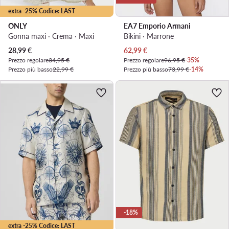
extra -25% Codice: LAST
ONLY
EA7 Emporio Armani
Gonna maxi · Crema · Maxi
Bikini · Marrone
Prezzo attuale
Prezzo attuale
28,99
€
62,99
€
Prezzo regolare
34,95 €
Prezzo regolare
96,95 €
-35%
Prezzo più basso
22,99 €
Prezzo più basso
73,99 €
-14%
-18%
extra -25% Codice: LAST