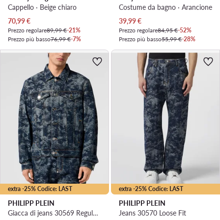
Cappello · Beige chiaro
Costume da bagno · Arancione
Prezzo attuale
Prezzo attuale
70,99
€
39,99
€
Prezzo regolare
89,99 €
-21%
Prezzo regolare
84,95 €
-52%
Prezzo più basso
76,99 €
-7%
Prezzo più basso
55,99 €
-28%
extra -25% Codice: LAST
extra -25% Codice: LAST
PHILIPP PLEIN
PHILIPP PLEIN
Giacca di jeans 30569 Regular Fit
Jeans 30570 Loose Fit