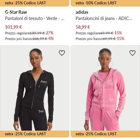
extra -25% Codice: LAST
extra -10% Codice: LAST
G-Star Raw
adidas
Pantaloni di tessuto · Verde · Relaxed Fit
Pantaloncini di jeans · ADICOLOR · Blu
Prezzo attuale
Prezzo attuale
101,99
€
58,99
€
Prezzo regolare
139,99 €
-27%
Prezzo regolare
69,99 €
-15%
Prezzo più basso
106,99 €
-4%
Prezzo più basso
69,99 €
-15%
extra -25% Codice: LAST
extra -25% Codice: LAST