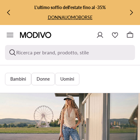
VAI AL CONTENUTO PRINCIPALE
VAI ALLA RICERCA
L'ultimo soffio dell'estate fino al -35%
DONNA
UOMO
BORSE
Ricerca per brand, prodotto, stile
Bambini
Donne
Uomini