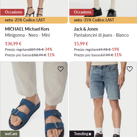
Occasione
Occasione
extra -25% Codice: LAST
extra -35% Codice: LAST
MICHAEL Michael Kors
Jack & Jones
Minigonna · Nero · Mini
Pantaloncini di jeans · Bianco
Prezzo attuale
Prezzo attuale
136,99
€
15,99
€
Prezzo regolare
207,95 €
-34%
Prezzo regolare
19,95 €
-19%
Prezzo più basso
153,99 €
-11%
Prezzo più basso
17,99 €
-11%
weCare
Trending