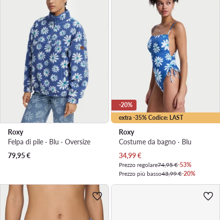
-20%
extra -35% Codice: LAST
Roxy
Roxy
Felpa di pile · Blu · Oversize
Costume da bagno · Blu
Prezzo attuale
79,95
€
34,99
€
Prezzo regolare
74,95 €
-53%
Prezzo più basso
43,99 €
-20%