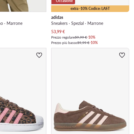
Occasione
extra -10% Codice: LAST
adidas
no · Marrone
Sneakers · Spezial · Marrone
Prezzo attuale
53,99
€
Prezzo regolare
59,99 €
-10%
Prezzo più basso
59,99 €
-10%