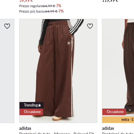
59,99
€
119,99
€
Prezzo regolare
64,99 €
-7%
Prezzo più basso
64,99 €
-7%
Trending
Occasione
Occasione
extra -
adidas
adidas