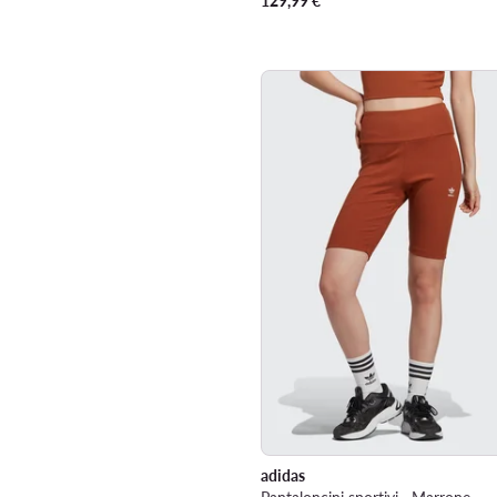
129,99
€
adidas