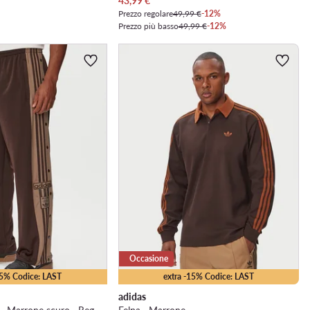
43,99
€
Prezzo regolare
49,99 €
-12%
Prezzo più basso
49,99 €
-12%
Occasione
15% Codice: LAST
extra -15% Codice: LAST
adidas