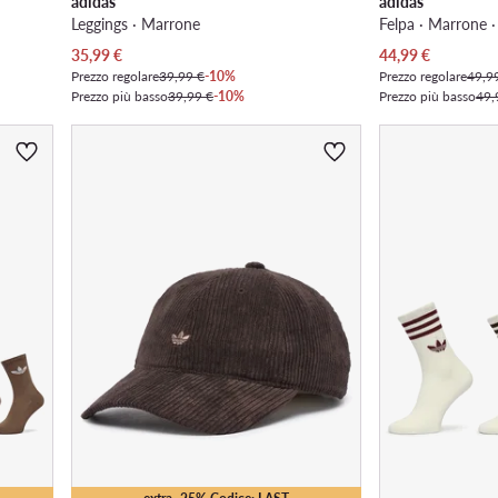
adidas
adidas
Leggings · Marrone
Felpa · Marrone ·
Prezzo attuale
Prezzo attuale
35,99
€
44,99
€
Prezzo regolare
39,99 €
-10%
Prezzo regolare
49,9
Prezzo più basso
39,99 €
-10%
Prezzo più basso
49,