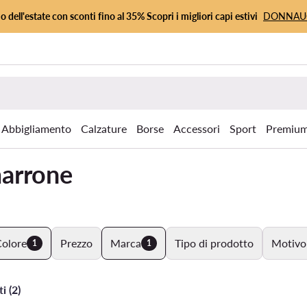
io dell'estate con sconti fino al 35% Scopri i migliori capi estivi
DONNA
Abbigliamento
Calzature
Borse
Accessori
Sport
Premiu
marrone
olore
Prezzo
Marca
Tipo di prodotto
Motivo
1
1
i (2)