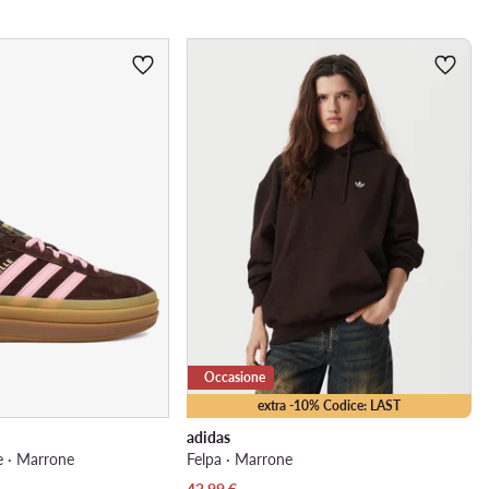
Occasione
extra -10% Codice: LAST
adidas
e · Marrone
Felpa · Marrone
Prezzo attuale