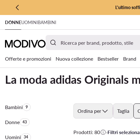
L'ultimo soff
VAI AL CONTENUTO PRINCIPALE
DONNE
UOMINI
BAMBINI
VAI ALLA RICERCA
Offerte e promozioni
Nuova collezione
Bestseller
Brand
La moda adidas Originals 
Bambini
Quantità di prodotti:
9
Ordina per
Taglia
C
Donne
Quantità di prodotti:
43
Prodotti: 80
·
Filtri selezionat
Uomini
Quantità di prodotti:
34