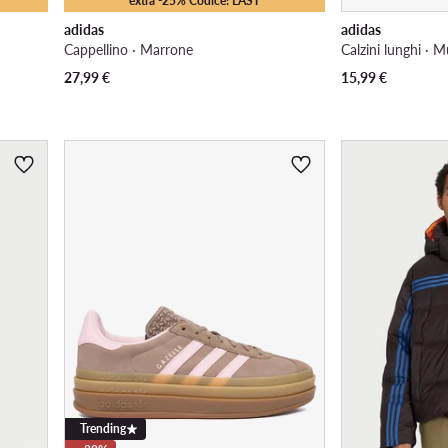
extra -25% Codice: LAST
adidas
adidas
Cappellino · Marrone
Calzini lunghi · M
27,99
€
15,99
€
Trending