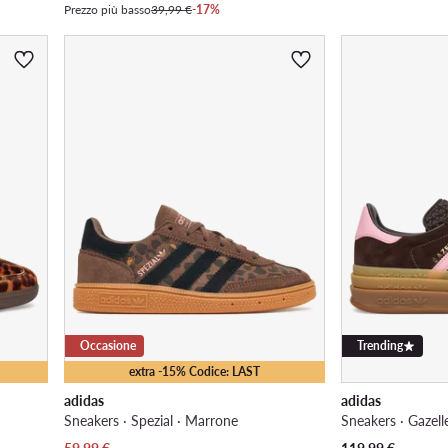
Prezzo più basso
39,99 €
-17%
Occasione
Trending
extra -15% Codice: LAST
adidas
adidas
Sneakers · Spezial · Marrone
Sneakers · Gazell
Prezzo attuale