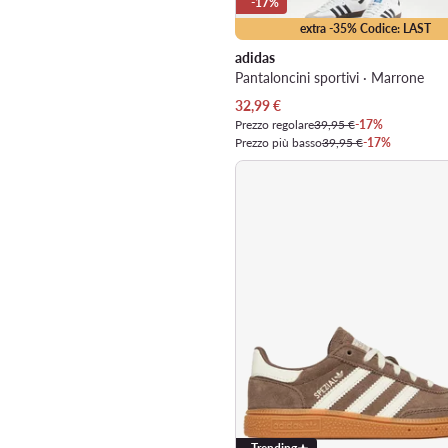
-17%
extra -35% Codice: LAST
adidas
Pantaloncini sportivi · Marrone
Prezzo attuale
32,99
€
Prezzo regolare
39,95 €
-17%
Prezzo più basso
39,95 €
-17%