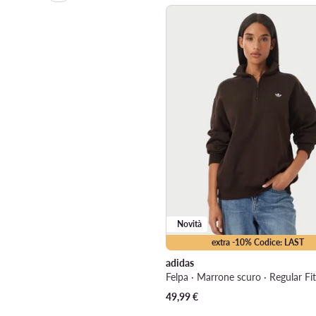
Novità
extra -10% Codice: LAST
adidas
Felpa · Marrone scuro · Regular Fit
49,99
€