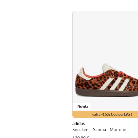
Novità
extra -15% Codice: LAST
adidas
Sneakers · Samba · Marrone