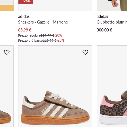
-28%
adidas
adidas
Sneakers · Gazelle · Marrone
Giubbotto piumi
Prezzo attuale
85,99
€
300,00
€
Prezzo regolare
119,99 €
-28%
Prezzo più basso
119,99 €
-28%