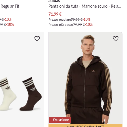
adidas
 Regular Fit
Pantaloni da tuta · Marrone scuro · Relaxed Fit
Prezzo attuale
71,99
€
9 €
-10%
Prezzo regolare
79,99 €
-10%
99 €
-10%
Prezzo più basso
79,99 €
-10%
Occasione