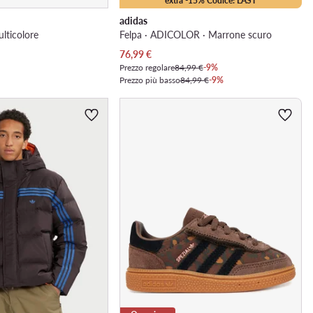
extra -15% Codice: LAST
adidas
ulticolore
Felpa · ADICOLOR · Marrone scuro
Prezzo attuale
76,99
€
Prezzo regolare
84,99 €
-9%
Prezzo più basso
84,99 €
-9%