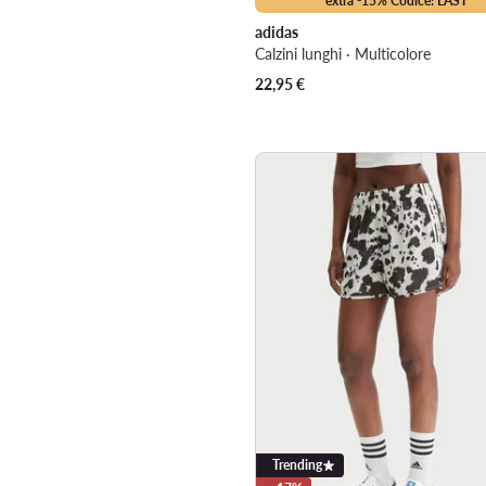
extra -15% Codice: LAST
adidas
Calzini lunghi · Multicolore
22,95
€
Trending