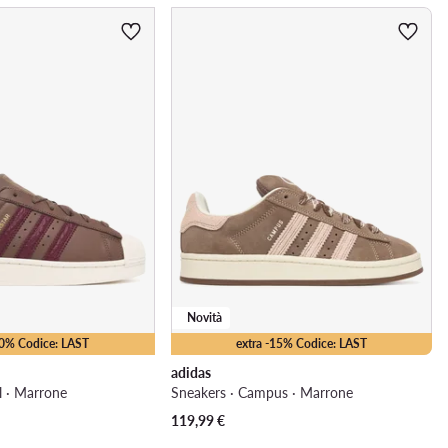
Novità
10% Codice: LAST
extra -15% Codice: LAST
adidas
l · Marrone
Sneakers · Campus · Marrone
119,99
€