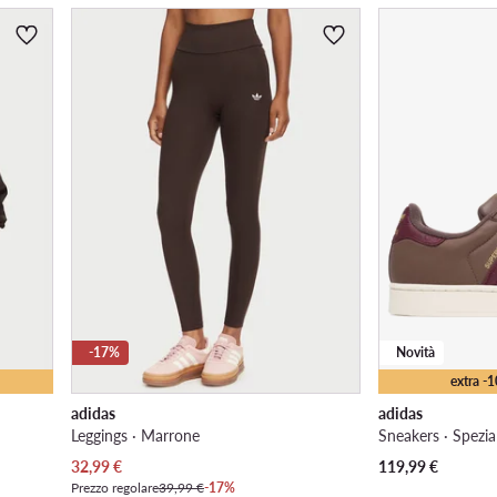
-17%
Novità
extra -
adidas
adidas
Leggings · Marrone
Sneakers · Spezia
Prezzo attuale
32,99
€
119,99
€
Prezzo regolare
39,99 €
-17%