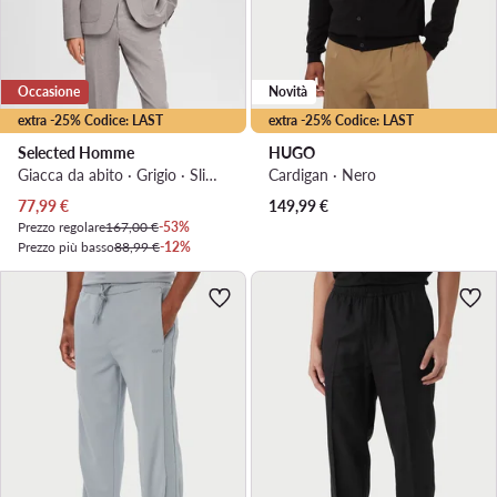
Occasione
Novità
extra -25% Codice: LAST
extra -25% Codice: LAST
Selected Homme
HUGO
Giacca da abito · Grigio · Slim Fit
Cardigan · Nero
Prezzo attuale
77,99
€
149,99
€
Prezzo regolare
167,00 €
-53%
Prezzo più basso
88,99 €
-12%