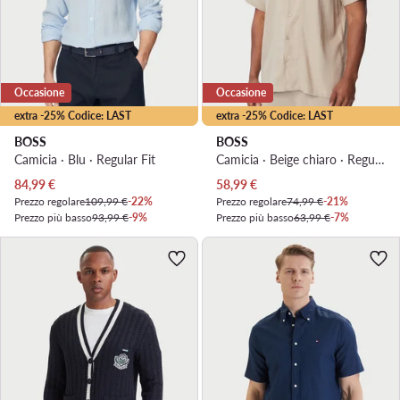
Occasione
Occasione
extra -25% Codice: LAST
extra -25% Codice: LAST
BOSS
BOSS
Camicia · Blu · Regular Fit
Camicia · Beige chiaro · Regular Fit
Prezzo attuale
Prezzo attuale
84,99
€
58,99
€
Prezzo regolare
109,99 €
-22%
Prezzo regolare
74,99 €
-21%
Prezzo più basso
93,99 €
-9%
Prezzo più basso
63,99 €
-7%