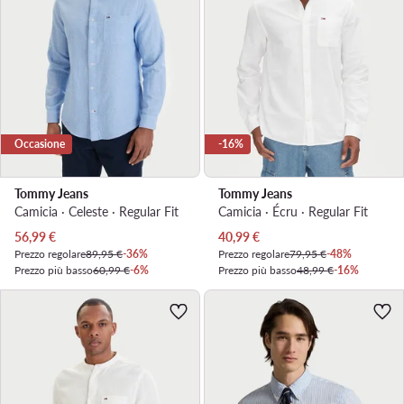
Occasione
-16%
Tommy Jeans
Tommy Jeans
Camicia · Celeste · Regular Fit
Camicia · Écru · Regular Fit
Prezzo attuale
Prezzo attuale
56,99
€
40,99
€
Prezzo regolare
89,95 €
-36%
Prezzo regolare
79,95 €
-48%
Prezzo più basso
60,99 €
-6%
Prezzo più basso
48,99 €
-16%