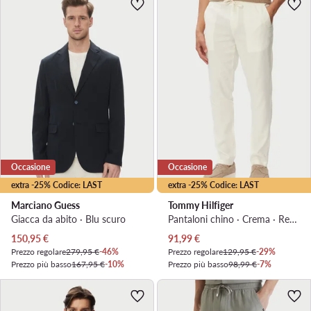
Occasione
Occasione
extra -25% Codice: LAST
extra -25% Codice: LAST
Marciano Guess
Tommy Hilfiger
Giacca da abito · Blu scuro
Pantaloni chino · Crema · Regular Fit
Prezzo attuale
Prezzo attuale
150,95
€
91,99
€
Prezzo regolare
279,95 €
-46%
Prezzo regolare
129,95 €
-29%
Prezzo più basso
167,95 €
-10%
Prezzo più basso
98,99 €
-7%