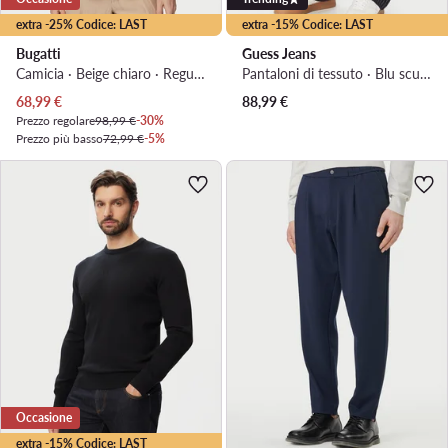
extra -25% Codice: LAST
extra -15% Codice: LAST
Bugatti
Guess Jeans
Camicia · Beige chiaro · Regular Fit
Pantaloni di tessuto · Blu scuro · Regular Fit
Prezzo attuale
68,99
€
88,99
€
Prezzo regolare
98,99 €
-30%
Prezzo più basso
72,99 €
-5%
Occasione
extra -15% Codice: LAST