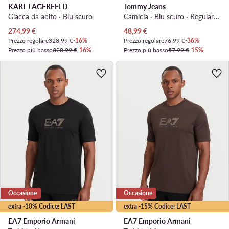
KARL LAGERFELD
Tommy Jeans
Giacca da abito · Blu scuro
Camicia · Blu scuro · Regular Fit
Prezzo attuale
Prezzo attuale
274,99
€
48,99
€
Prezzo regolare
328,99 €
-16%
Prezzo regolare
76,99 €
-36%
Prezzo più basso
328,99 €
-16%
Prezzo più basso
57,99 €
-15%
Occasione
Occasione
extra -10% Codice: LAST
extra -15% Codice: LAST
EA7 Emporio Armani
EA7 Emporio Armani