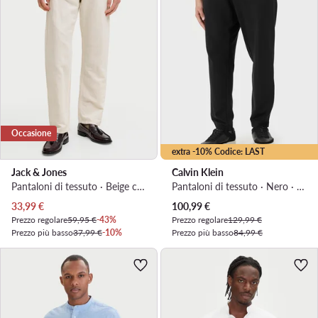
Occasione
extra -10% Codice: LAST
Jack & Jones
Calvin Klein
Pantaloni di tessuto · Beige chiaro · Relaxed Fit
Pantaloni di tessuto · Nero · Slim Fit
Prezzo attuale
Prezzo attuale
33,99
€
100,99
€
Prezzo regolare
59,95 €
-43%
Prezzo regolare
129,99 €
Prezzo più basso
37,99 €
-10%
Prezzo più basso
84,99 €