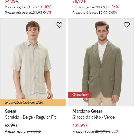
Prezzo attuale
Prezzo attuale
94,95
€
78,99
€
Prezzo regolare
159,95 €
-40%
Prezzo regolare
119,95 €
-34%
Prezzo più basso
103,95 €
-8%
Prezzo più basso
85,99 €
-8%
Occasione
extra -25% Codice: LAST
Guess
Marciano Guess
Camicia · Beige · Regular Fit
Giacca da abito · Verde
Prezzo attuale
Prezzo attuale
63,99
€
135,95
€
Prezzo regolare
79,99 €
Prezzo regolare
279,95 €
-51%