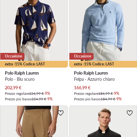
Occasione
Occasione
extra -15% Codice: LAST
extra -15% Codice: LAST
Polo Ralph Lauren
Polo Ralph Lauren
Polo · Blu scuro
Felpa · Azzurro chiaro
Prezzo attuale
Prezzo attuale
202,99
€
166,99
€
Prezzo regolare
224,99 €
-9%
Prezzo regolare
184,99 €
-9%
Prezzo più basso
224,99 €
-9%
Prezzo più basso
184,99 €
-9%