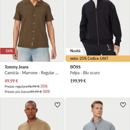
-16%
Novità
extra -25% Codice: LAST
Tommy Jeans
BOSS
Camicia · Marrone · Regular Fit
Felpa · Blu scuro
Prezzo attuale
49,99
€
199,99
€
Prezzo regolare
76,99 €
-35%
Prezzo più basso
59,99 €
-16%