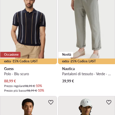
Occasione
Novità
extra -15% Codice: LAST
extra -25% Codice: LAST
Guess
Nautica
Polo · Blu scuro
Pantaloni di tessuto · Verde · Relaxed Fit
Prezzo attuale
88,99
€
39,99
€
Prezzo regolare
98,99 €
-10%
Prezzo più basso
98,99 €
-10%