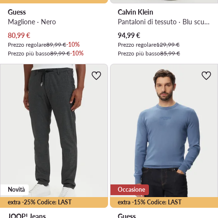
Guess
Calvin Klein
Maglione · Nero
Pantaloni di tessuto · Blu scuro · Slim Fit
Prezzo attuale
Prezzo attuale
80,99
€
94,99
€
Prezzo regolare
89,99 €
-10%
Prezzo regolare
129,99 €
Prezzo più basso
89,99 €
-10%
Prezzo più basso
85,99 €
Novità
Occasione
extra -25% Codice: LAST
extra -15% Codice: LAST
JOOP! Jeans
Guess