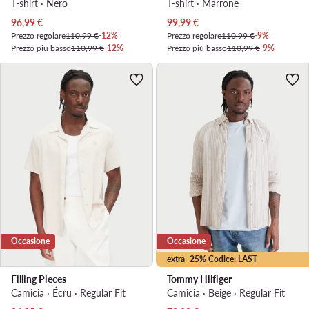
T-shirt · Nero
T-shirt · Marrone
Prezzo attuale
Prezzo attuale
96,99
€
99,99
€
Prezzo regolare
110,99 €
-12%
Prezzo regolare
110,99 €
-9%
Prezzo più basso
110,99 €
-12%
Prezzo più basso
110,99 €
-9%
Occasione
Occasione
extra -25% Codice: LAST
Filling Pieces
Tommy Hilfiger
Camicia · Écru · Regular Fit
Camicia · Beige · Regular Fit