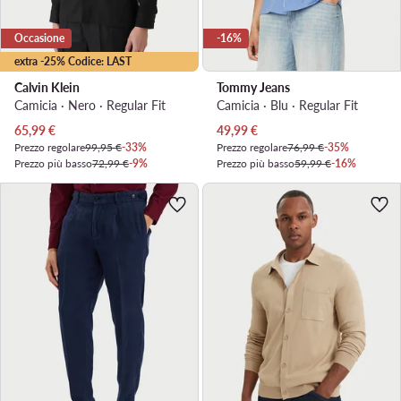
Occasione
-16%
extra -25% Codice: LAST
Calvin Klein
Tommy Jeans
Camicia · Nero · Regular Fit
Camicia · Blu · Regular Fit
Prezzo attuale
Prezzo attuale
65,99
€
49,99
€
Prezzo regolare
99,95 €
-33%
Prezzo regolare
76,99 €
-35%
Prezzo più basso
72,99 €
-9%
Prezzo più basso
59,99 €
-16%