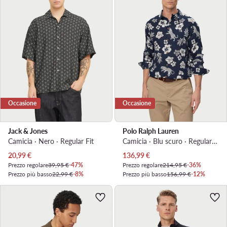
Occasione
Occasione
Jack & Jones
Polo Ralph Lauren
Camicia · Nero · Regular Fit
Camicia · Blu scuro · Regular Fit
Prezzo attuale
Prezzo attuale
20,99
€
136,99
€
Prezzo regolare
39,95 €
-47%
Prezzo regolare
214,95 €
-36%
Prezzo più basso
22,99 €
-8%
Prezzo più basso
156,99 €
-12%