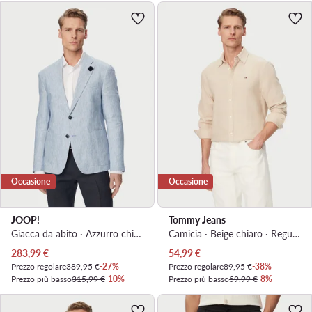
Occasione
Occasione
JOOP!
Tommy Jeans
Giacca da abito · Azzurro chiaro · Slim Fit
Camicia · Beige chiaro · Regular Fit
Prezzo attuale
Prezzo attuale
283,99
€
54,99
€
Prezzo regolare
389,95 €
-27%
Prezzo regolare
89,95 €
-38%
Prezzo più basso
315,99 €
-10%
Prezzo più basso
59,99 €
-8%