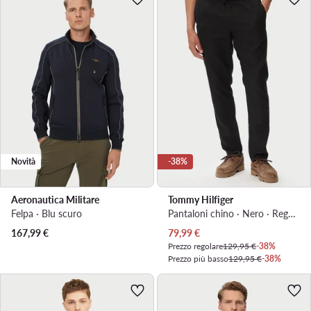
Novità
-38%
Aeronautica Militare
Tommy Hilfiger
Felpa · Blu scuro
Pantaloni chino · Nero · Regular Fit
Prezzo attuale
167,99
€
79,99
€
Prezzo regolare
129,95 €
-38%
Prezzo più basso
129,95 €
-38%