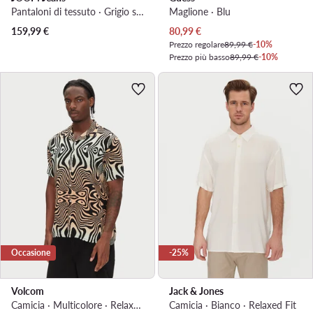
Pantaloni di tessuto · Grigio scuro · Slim Fit
Maglione · Blu
Prezzo attuale
159,99
€
80,99
€
Prezzo regolare
89,99 €
-10%
Prezzo più basso
89,99 €
-10%
Occasione
-25%
Volcom
Jack & Jones
Camicia · Multicolore · Relaxed Fit
Camicia · Bianco · Relaxed Fit