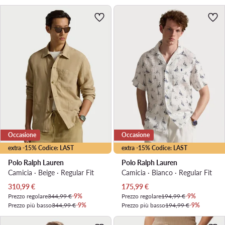
Occasione
Occasione
extra -15% Codice: LAST
extra -15% Codice: LAST
Polo Ralph Lauren
Polo Ralph Lauren
Camicia · Beige · Regular Fit
Camicia · Bianco · Regular Fit
Prezzo attuale
Prezzo attuale
310,99
€
175,99
€
Prezzo regolare
344,99 €
-9%
Prezzo regolare
194,99 €
-9%
Prezzo più basso
344,99 €
-9%
Prezzo più basso
194,99 €
-9%