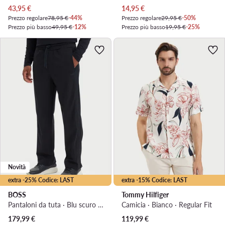
Prezzo attuale
Prezzo attuale
43,95
€
14,95
€
Prezzo regolare
78,95 €
-44%
Prezzo regolare
29,95 €
-50%
Prezzo più basso
49,95 €
-12%
Prezzo più basso
19,95 €
-25%
Novità
extra -25% Codice: LAST
extra -15% Codice: LAST
BOSS
Tommy Hilfiger
Pantaloni da tuta · Blu scuro · Regular Fit
Camicia · Bianco · Regular Fit
179,99
€
119,99
€