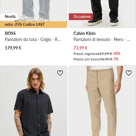
Novità
Occasione
extra -25% Codice: LAST
BOSS
Calvin Klein
Pantaloni da tuta · Grigio · Regular Fit
Pantaloni di tessuto · Nero · Regular Fit
Prezzo attuale
179,99
€
73,99
€
Prezzo regolare
119,99 €
-38%
Prezzo più basso
76,99 €
-3%