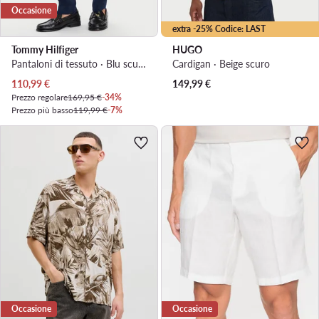
Occasione
extra -25% Codice: LAST
Tommy Hilfiger
HUGO
Pantaloni di tessuto · Blu scuro · Regular Fit
Cardigan · Beige scuro
Prezzo attuale
110,99
€
149,99
€
Prezzo regolare
169,95 €
-34%
Prezzo più basso
119,99 €
-7%
Occasione
Occasione