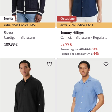
Novità
Occasione
extra -15% Codice: LAST
extra -25% Codice: LAST
Guess
Tommy Hilfiger
Cardigan · Blu scuro
Camicia · Blu scuro · Regular Fit
Prezzo attuale
109,99
€
59,99
€
Prezzo regolare
89,95 €
-33%
Prezzo più basso
69,99 €
-14%