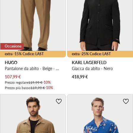
Occasione
extra -15% Codice: LAST
extra -25% Codice: LAST
HUGO
KARL LAGERFELD
Pantalone da abito · Beige · Regular Fit
Giacca da abito · Nero
Prezzo attuale
107,99
€
418,99
€
Prezzo regolare
119,99 €
-10%
Prezzo più basso
119,99 €
-10%