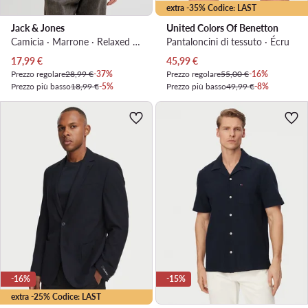
extra -35% Codice: LAST
Jack & Jones
United Colors Of Benetton
Camicia · Marrone · Relaxed Fit
Pantaloncini di tessuto · Écru
Prezzo attuale
Prezzo attuale
17,99
€
45,99
€
Prezzo regolare
28,99 €
-37%
Prezzo regolare
55,00 €
-16%
Prezzo più basso
18,99 €
-5%
Prezzo più basso
49,99 €
-8%
-16%
-15%
extra -25% Codice: LAST