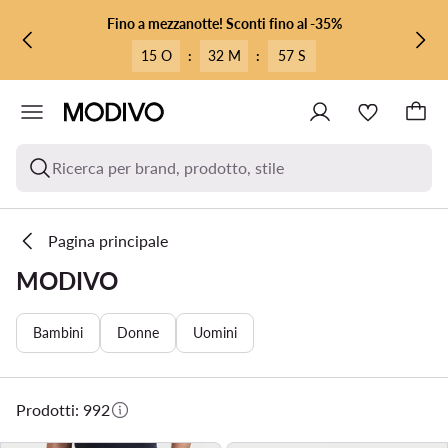
VAI AL CONTENUTO PRINCIPALE
VAI ALLA RICERCA
Fino a mezzanotte! Sconti fino al -35%
15 O
:
32 M
:
55 S
Ricerca per brand, prodotto, stile
Pagina principale
MODIVO
Bambini
Donne
Uomini
Prodotti: 992