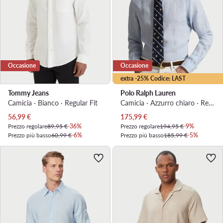
Occasione
Occasione
extra -25% Codice: LAST
Tommy Jeans
Polo Ralph Lauren
Camicia · Bianco · Regular Fit
Camicia · Azzurro chiaro · Regular Fit
Prezzo attuale
Prezzo attuale
56,99
€
175,99
€
Prezzo regolare
89,95 €
-36%
Prezzo regolare
194,95 €
-9%
Prezzo più basso
60,99 €
-6%
Prezzo più basso
185,99 €
-5%