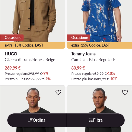
Occasione
Occasione
extra -15% Codice: LAST
extra -15% Codice: LAST
HUGO
Tommy Jeans
Giacca di transizione · Beige
Camicia · Blu · Regular Fit
Prezzo attuale
Prezzo attuale
269,99
€
80,99
€
Prezzo regolare
298,99 €
-9%
Prezzo regolare
89,99 €
-10%
Prezzo più basso
298,99 €
-9%
Prezzo più basso
89,99 €
-10%
Ordina
Filtra