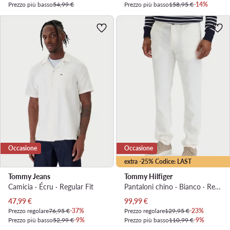
Prezzo più basso
54,99 €
Prezzo più basso
158,95 €
-14%
Occasione
Occasione
extra -25% Codice: LAST
Tommy Jeans
Tommy Hilfiger
Camicia · Écru · Regular Fit
Pantaloni chino · Bianco · Regular Fit
Prezzo attuale
Prezzo attuale
47,99
€
99,99
€
Prezzo regolare
76,95 €
-37%
Prezzo regolare
129,95 €
-23%
Prezzo più basso
52,99 €
-9%
Prezzo più basso
110,99 €
-9%