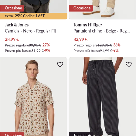
Occasione
Occasione
extra -25% Codice: LAST
Jack & Jones
Tommy Hilfiger
Camicia · Nero · Regular Fit
Pantaloni chino · Beige · Regular Fit
Prezzo attuale
Prezzo attuale
28,99
€
82,99
€
Prezzo regolare
39,95 €
-27%
Prezzo regolare
129,95 €
-36%
Prezzo più basso
31,99 €
-9%
Prezzo più basso
91,99 €
-9%
Occasione
Trending