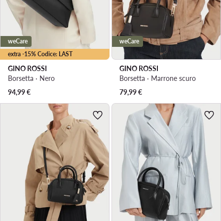
weCare
weCare
extra -15% Codice: LAST
GINO ROSSI
GINO ROSSI
Borsetta · Nero
Borsetta · Marrone scuro
94,99
€
79,99
€