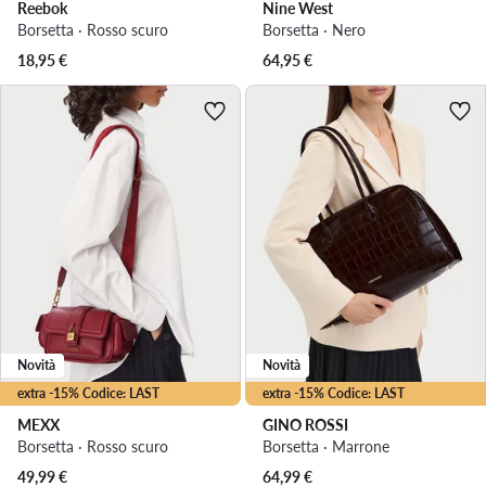
Reebok
Nine West
Borsetta · Rosso scuro
Borsetta · Nero
18,95
€
64,95
€
Novità
Novità
extra -15% Codice: LAST
extra -15% Codice: LAST
MEXX
GINO ROSSI
Borsetta · Rosso scuro
Borsetta · Marrone
49,99
€
64,99
€