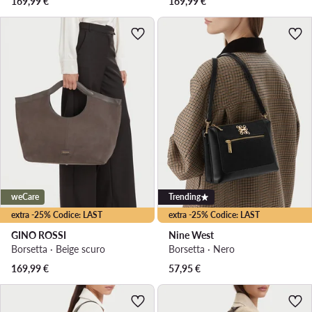
169,99
€
169,99
€
weCare
Trending
extra -25% Codice: LAST
extra -25% Codice: LAST
GINO ROSSI
Nine West
Borsetta · Beige scuro
Borsetta · Nero
169,99
€
57,95
€