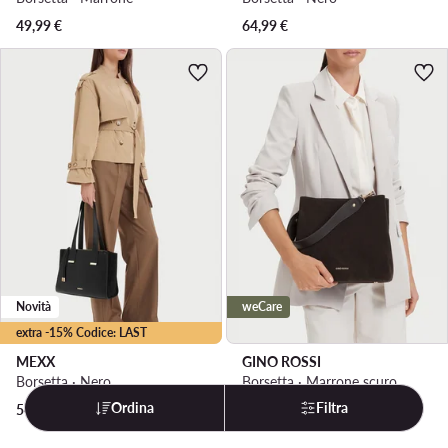
49,99
€
64,99
€
Novità
weCare
extra -15% Codice: LAST
MEXX
GINO ROSSI
Borsetta · Nero
Borsetta · Marrone scuro
Ordina
Filtra
54,99
€
119,99
€