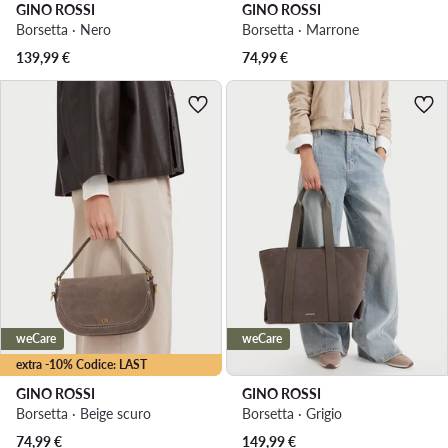
GINO ROSSI
GINO ROSSI
Borsetta · Nero
Borsetta · Marrone
139,99
€
74,99
€
weCare
weCare
extra -10% Codice: LAST
GINO ROSSI
GINO ROSSI
Borsetta · Beige scuro
Borsetta · Grigio
74,99
€
149,99
€