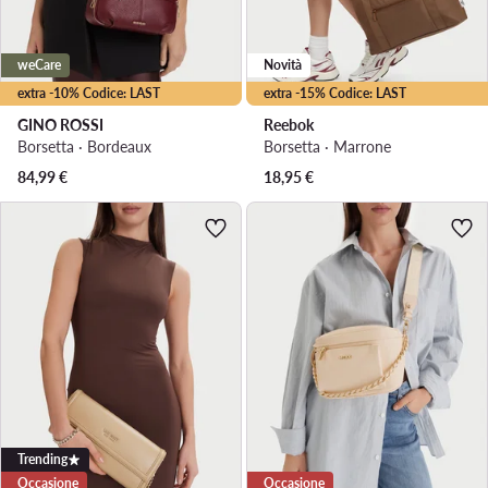
weCare
Novità
extra -10% Codice: LAST
extra -15% Codice: LAST
GINO ROSSI
Reebok
Borsetta · Bordeaux
Borsetta · Marrone
84,99
€
18,95
€
Trending
Occasione
Occasione