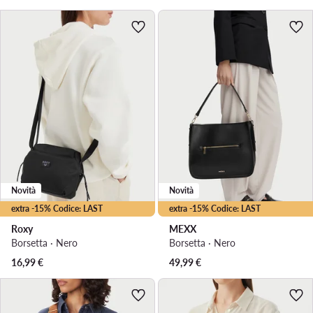
Novità
Novità
extra -15% Codice: LAST
extra -15% Codice: LAST
Roxy
MEXX
Borsetta · Nero
Borsetta · Nero
16,99
€
49,99
€