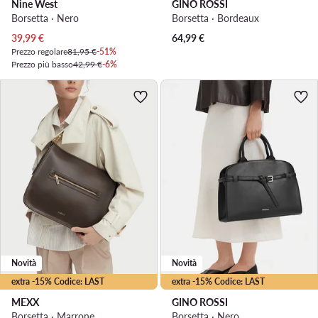
Nine West
GINO ROSSI
Borsetta · Nero
Borsetta · Bordeaux
Prezzo attuale
39,99
€
64,99
€
Prezzo regolare
81,95 €
-51%
Prezzo più basso
42,99 €
-6%
Novità
Novità
extra -15% Codice: LAST
extra -15% Codice: LAST
MEXX
GINO ROSSI
Borsetta · Marrone
Borsetta · Nero