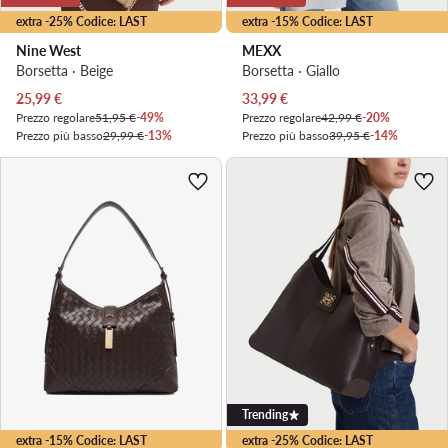
extra -25% Codice: LAST
extra -15% Codice: LAST
Nine West
MEXX
Borsetta · Beige
Borsetta · Giallo
Prezzo attuale
Prezzo attuale
25,99
€
33,99
€
Prezzo regolare
51,95 €
-49%
Prezzo regolare
42,99 €
-20%
Prezzo più basso
29,99 €
-13%
Prezzo più basso
39,95 €
-14%
Trending
extra -15% Codice: LAST
extra -25% Codice: LAST