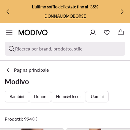
VAI AL CONTENUTO PRINCIPALE
VAI ALLA RICERCA
L'ultimo soffio dell'estate fino al -35%
DONNA
UOMO
BORSE
Ricerca per brand, prodotto, stile
Pagina principale
Modivo
Bambini
Donne
Home&Decor
Uomini
Prodotti: 994