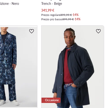
izione · Nero
Trench · Beige
Prezzo attuale
341,99
€
Prezzo regolare
399,99 €
-14%
Prezzo più basso
399,99 €
-14%
Occasione