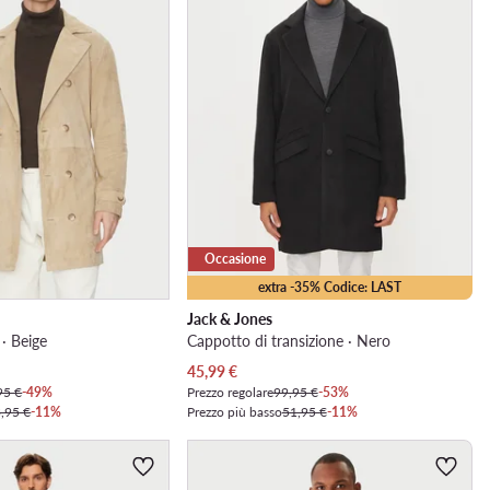
Occasione
extra -35% Codice: LAST
Jack & Jones
 · Beige
Cappotto di transizione · Nero
Prezzo attuale
45,99
€
95 €
-49%
Prezzo regolare
99,95 €
-53%
,95 €
-11%
Prezzo più basso
51,95 €
-11%