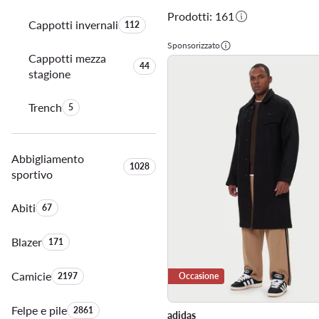
Prodotti: 161
Cappotti invernali
Quantità di prodotti:
112
Sponsorizzato
Cappotti mezza
Quantità di prodotti:
44
stagione
Trench
Quantità di prodotti:
5
Abbigliamento
Quantità di prodotti:
1028
sportivo
Abiti
Quantità di prodotti:
67
Blazer
Quantità di prodotti:
171
Camicie
Quantità di prodotti:
2197
Occasione
Felpe e pile
Quantità di prodotti:
2861
adidas