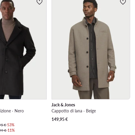
Jack & Jones
izione · Nero
Cappotto di lana · Beige
149,95
€
95 €
-53%
99 €
-11%