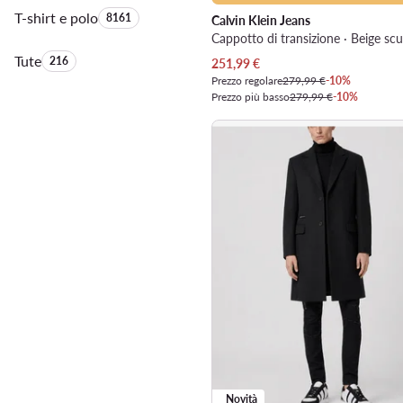
T-shirt e polo
Quantità di prodotti:
8161
Calvin Klein Jeans
Cappotto di transizione · Beige sc
Tute
Quantità di prodotti:
216
Prezzo attuale
251,99
€
Prezzo regolare
279,99 €
-10%
Prezzo più basso
279,99 €
-10%
Novità