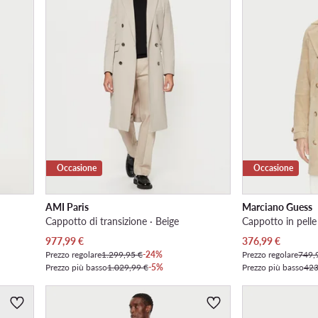
Occasione
Occasione
AMI Paris
Marciano Guess
Cappotto di transizione · Beige
Cappotto in pelle
Prezzo attuale
Prezzo attuale
977,99
€
376,99
€
Prezzo regolare
1.299,95 €
-24%
Prezzo regolare
749,
Prezzo più basso
1.029,99 €
-5%
Prezzo più basso
423