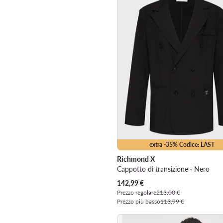
extra -35% Codice: LAST
Richmond X
Cappotto di transizione · Nero
Prezzo attuale
142,99
€
Prezzo regolare
213,00 €
Prezzo più basso
113,99 €