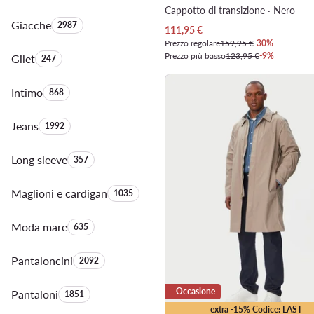
Cappotto di transizione · Nero
Giacche
Quantità di prodotti:
2987
Prezzo attuale
111,95
€
Prezzo regolare
159,95 €
-30%
Prezzo più basso
123,95 €
-9%
Gilet
Quantità di prodotti:
247
Intimo
Quantità di prodotti:
868
Jeans
Quantità di prodotti:
1992
Long sleeve
Quantità di prodotti:
357
Maglioni e cardigan
Quantità di prodotti:
1035
Moda mare
Quantità di prodotti:
635
Pantaloncini
Quantità di prodotti:
2092
Occasione
Pantaloni
Quantità di prodotti:
1851
extra -15% Codice: LAST