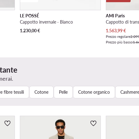
LE POSSÉ
AMI Paris
Cappotto invernale · Bianco
Cappotto di trans
Prezzo attuale
1.230,00
€
1.563,99
€
Prezzo regolare
2.09
Prezzo più basso
1.6
rtante
merai.
e fibre tessili
Cotone
Pelle
Cotone organico
Cashmer