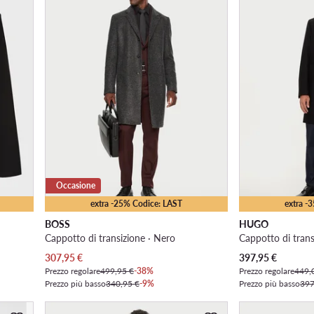
Occasione
extra -25% Codice: LAST
extra -
BOSS
HUGO
Cappotto di transizione · Nero
Cappotto di trans
Prezzo attuale
Prezzo attuale
307,95
€
397,95
€
Prezzo regolare
499,95 €
-38%
Prezzo regolare
449,
Prezzo più basso
340,95 €
-9%
Prezzo più basso
397