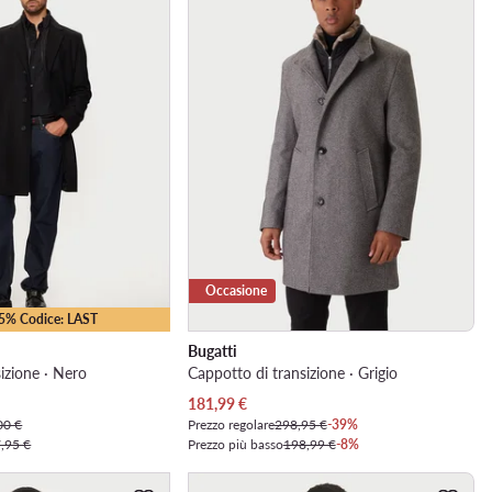
Occasione
35% Codice: LAST
Bugatti
izione · Nero
Cappotto di transizione · Grigio
Prezzo attuale
181,99
€
00 €
Prezzo regolare
298,95 €
-39%
,95 €
Prezzo più basso
198,99 €
-8%