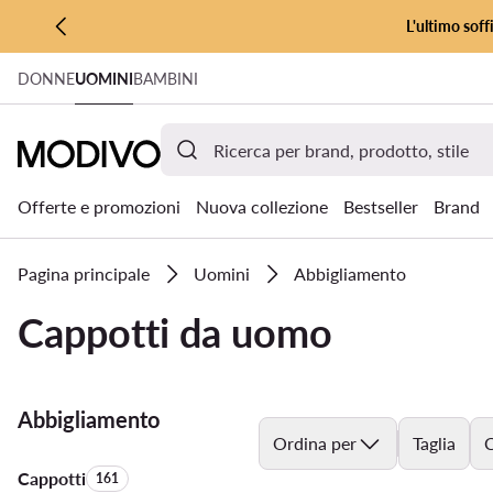
L'ultimo soff
VAI AL CONTENUTO PRINCIPALE
DONNE
UOMINI
BAMBINI
VAI ALLA RICERCA
Offerte e promozioni
Nuova collezione
Bestseller
Brand
Pagina principale
Uomini
Abbigliamento
Cappotti da uomo
Abbigliamento
Ordina per
Taglia
C
Cappotti
Quantità di prodotti:
161