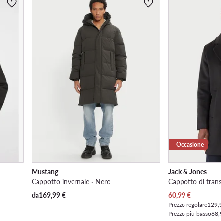
Occasione
Mustang
Jack & Jones
Cappotto invernale · Nero
Cappotto di trans
Prezzo attuale
da
169,99
€
60,99
€
Prezzo regolare
129,
Prezzo più basso
68,