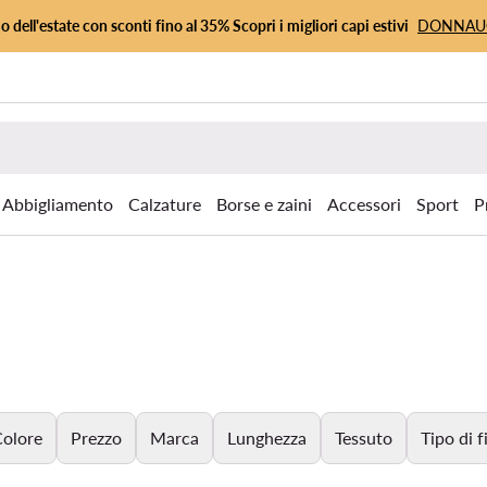
io dell'estate con sconti fino al 35% Scopri i migliori capi estivi
DONNA
Abbigliamento
Calzature
Borse e zaini
Accessori
Sport
P
olore
Prezzo
Marca
Lunghezza
Tessuto
Tipo di f