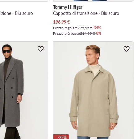
Tommy Hilfiger
izione · Blu scuro
Cappotto di transizione · Blu scuro
Prezzo attuale
196,99
€
Prezzo regolare
299,95 €
-34%
Prezzo più basso
214,99 €
-8%
-23%