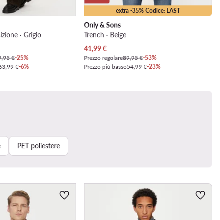
extra -35% Codice: LAST
Only & Sons
izione · Grigio
Trench · Beige
Prezzo attuale
41,99
€
9,95 €
-25%
Prezzo regolare
89,95 €
-53%
63,99 €
-6%
Prezzo più basso
54,99 €
-23%
e
PET poliestere