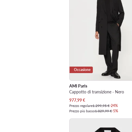
Occasione
AMI Paris
Cappotto di transizione · Nero
Prezzo attuale
977,99
€
Prezzo regolare
1.299,95 €
-24%
Prezzo più basso
1.029,99 €
-5%