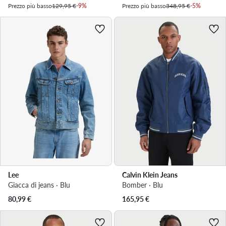
Prezzo più basso
129,95 €
-9%
Prezzo più basso
348,95 €
-5%
Lee
Calvin Klein Jeans
Giacca di jeans · Blu
Bomber · Blu
80,99
€
165,95
€