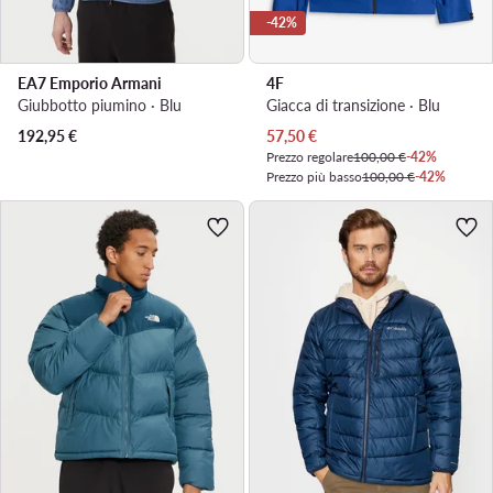
-42%
EA7 Emporio Armani
4F
Giubbotto piumino · Blu
Giacca di transizione · Blu
Prezzo attuale
192,95
€
57,50
€
Prezzo regolare
100,00 €
-42%
Prezzo più basso
100,00 €
-42%