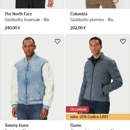
The North Face
Columbia
Giubbotto invernale · Blu
Giubbotto piumino · Blu
240,00
€
202,00
€
Occasione
extra -25% Codice: LAST
Tommy Jeans
Guess