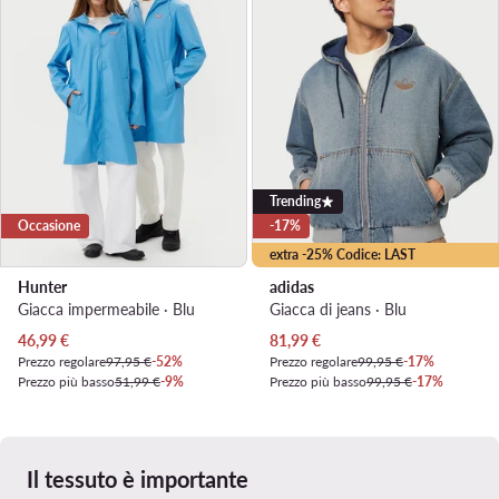
Trending
Occasione
-17%
extra -25% Codice: LAST
Hunter
adidas
Giacca impermeabile · Blu
Giacca di jeans · Blu
Prezzo attuale
Prezzo attuale
46,99
€
81,99
€
Prezzo regolare
97,95 €
-52%
Prezzo regolare
99,95 €
-17%
Prezzo più basso
51,99 €
-9%
Prezzo più basso
99,95 €
-17%
Il tessuto è importante