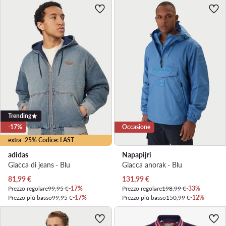
Trending
-17%
Occasione
extra -25% Codice: LAST
adidas
Napapijri
Giacca di jeans · Blu
Giacca anorak · Blu
Prezzo attuale
Prezzo attuale
81,99
€
131,99
€
Prezzo regolare
99,95 €
-17%
Prezzo regolare
198,99 €
-33%
Prezzo più basso
99,95 €
-17%
Prezzo più basso
150,99 €
-12%