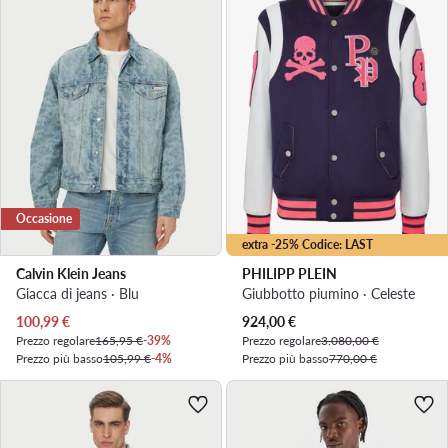
Occasione
extra -25% Codice: LAST
Calvin Klein Jeans
PHILIPP PLEIN
Giacca di jeans · Blu
Giubbotto piumino · Celeste
Prezzo attuale
Prezzo attuale
100,99
€
924,00
€
Prezzo regolare
165,95 €
-39%
Prezzo regolare
3.080,00 €
Prezzo più basso
105,99 €
-4%
Prezzo più basso
770,00 €