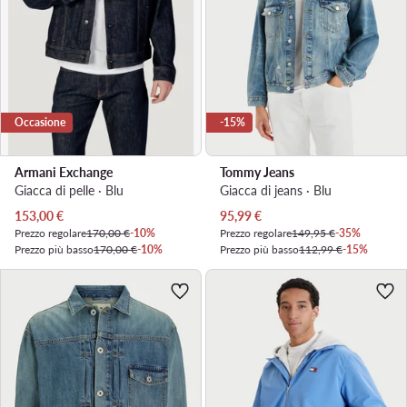
Occasione
-15%
Armani Exchange
Tommy Jeans
Giacca di pelle · Blu
Giacca di jeans · Blu
Prezzo attuale
Prezzo attuale
153,00
€
95,99
€
Prezzo regolare
170,00 €
-10%
Prezzo regolare
149,95 €
-35%
Prezzo più basso
170,00 €
-10%
Prezzo più basso
112,99 €
-15%