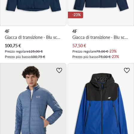
-23%
4F
4F
Giacca di transizione · Blu scuro
Giacca di transizione · Blu scuro
Prezzo attuale
Prezzo attuale
100,75
€
57,50
€
Prezzo regolare
125,00 €
Prezzo regolare
75,00 €
-23%
Prezzo più basso
100,75 €
Prezzo più basso
75,00 €
-23%