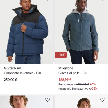
-16%
G-Star Raw
Milestone
Giubbotto invernale · Blu
Giacca di pelle · Blu
Prezzo attuale
250,00
€
188,99
€
Prezzo regolare
354,99 €
-46%
Prezzo più basso
224,99 €
-16%