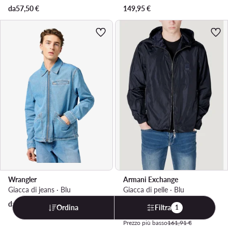
da
57,50
€
149,95
€
Wrangler
Armani Exchange
Giacca di jeans · Blu
Giacca di pelle · Blu
Prezzo attuale
da
83,99
€
162,00
€
Ordina
Filtra
1
Prezzo regolare
180,00 €
Prezzo più basso
161,91 €