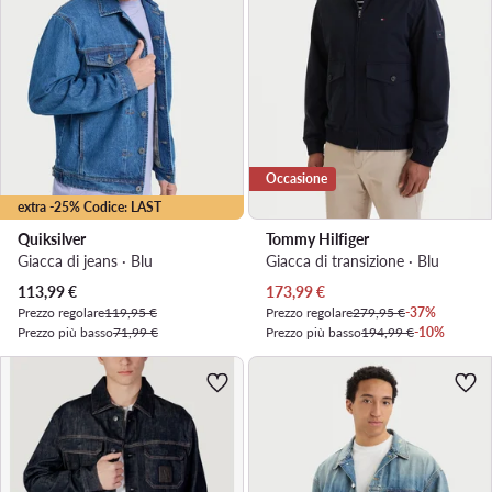
Occasione
extra -25% Codice: LAST
Quiksilver
Tommy Hilfiger
Giacca di jeans · Blu
Giacca di transizione · Blu
Prezzo attuale
Prezzo attuale
113,99
€
173,99
€
Prezzo regolare
119,95 €
Prezzo regolare
279,95 €
-37%
Prezzo più basso
71,99 €
Prezzo più basso
194,99 €
-10%