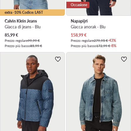
Occasione
extra -10% Codice: LAST
Calvin Klein Jeans
Napapijri
Giacca di jeans · Blu
Giacca anorak · Blu
Prezzo attuale
Prezzo attuale
85,99
€
158,99
€
Prezzo regolare
99,99 €
Prezzo regolare
279,95 €
-43%
Prezzo più basso
85,99 €
Prezzo più basso
172,99 €
-8%