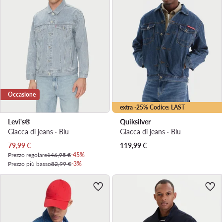
Occasione
extra -25% Codice: LAST
Levi's®
Quiksilver
Giacca di jeans · Blu
Giacca di jeans · Blu
Prezzo attuale
79,99
€
119,99
€
Prezzo regolare
146,95 €
-45%
Prezzo più basso
82,99 €
-3%