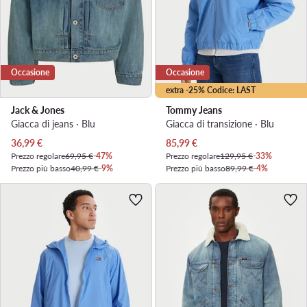
Occasione
Occasione
extra -25% Codice: LAST
Jack & Jones
Tommy Jeans
Giacca di jeans · Blu
Giacca di transizione · Blu
Prezzo attuale
Prezzo attuale
36,99
€
85,99
€
Prezzo regolare
69,95 €
-47%
Prezzo regolare
129,95 €
-33%
Prezzo più basso
40,99 €
-9%
Prezzo più basso
89,99 €
-4%