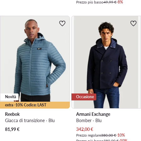
Prezzo più basso
49,99 €
-8%
Novità
Occasione
extra -10% Codice: LAST
Reebok
Armani Exchange
Giacca di transizione · Blu
Bomber · Blu
Prezzo attuale
81,99
€
342,00
€
Prezzo regolare
380,00 €
-10%
Prezzo più basso
380,00 €
-10%