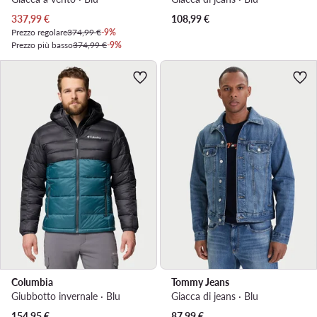
Prezzo attuale
337,99
€
108,99
€
Prezzo regolare
374,99 €
-9%
Prezzo più basso
374,99 €
-9%
Columbia
Tommy Jeans
Giubbotto invernale · Blu
Giacca di jeans · Blu
Prezzo attuale
154,95
€
87,99
€