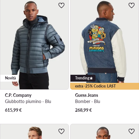
Novità
Trending
extra -25% Codice: LAST
C.P. Company
Guess Jeans
Giubbotto piumino · Blu
Bomber · Blu
615,99
€
268,99
€