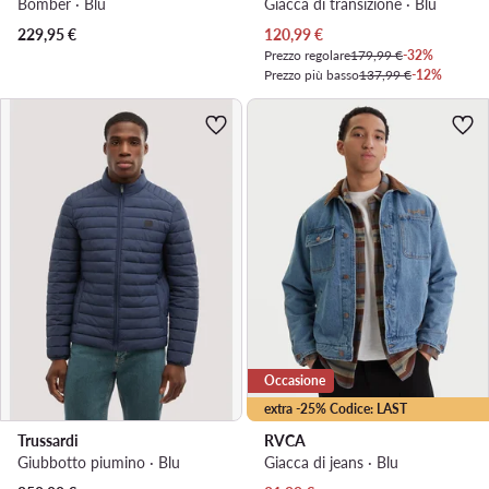
Bomber · Blu
Giacca di transizione · Blu
Prezzo attuale
229,95
€
120,99
€
Prezzo regolare
179,99 €
-32%
Prezzo più basso
137,99 €
-12%
Occasione
extra -25% Codice: LAST
Trussardi
RVCA
Giubbotto piumino · Blu
Giacca di jeans · Blu