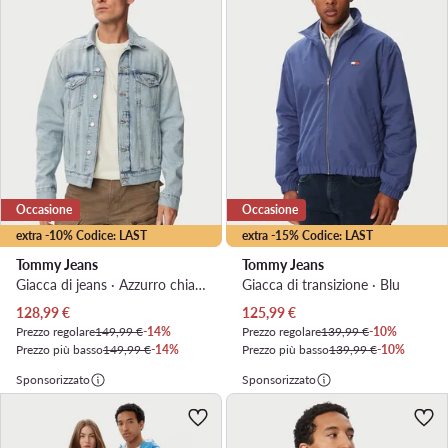
Occasione
Occasione
extra -10% Codice: LAST
extra -15% Codice: LAST
Tommy Jeans
Tommy Jeans
Giacca di jeans · Azzurro chiaro
Giacca di transizione · Blu
Prezzo attuale
Prezzo attuale
128,99
€
125,99
€
Prezzo regolare
149,99 €
-14%
Prezzo regolare
139,99 €
-10%
Prezzo più basso
149,99 €
-14%
Prezzo più basso
139,99 €
-10%
Sponsorizzato
Sponsorizzato