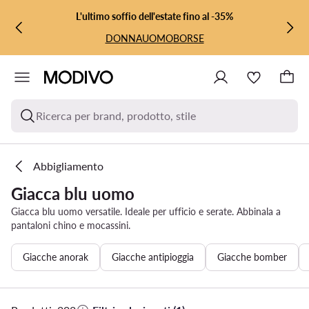
VAI AL CONTENUTO PRINCIPALE
VAI ALLA RICERCA
L'ultimo soffio dell'estate fino al -35%
DONNA
UOMO
BORSE
Ricerca per brand, prodotto, stile
Abbigliamento
Giacca blu uomo
Giacca blu uomo versatile. Ideale per ufficio e serate. Abbinala a
pantaloni chino e mocassini.
Giacche anorak
Giacche antipioggia
Giacche bomber