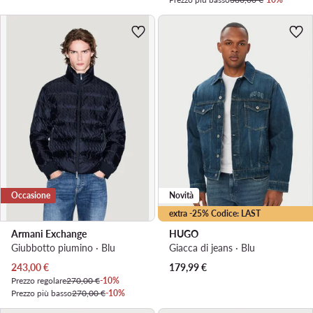
Occasione
Novità
extra -25% Codice: LAST
Armani Exchange
HUGO
Giubbotto piumino · Blu
Giacca di jeans · Blu
Prezzo attuale
243,00
€
179,99
€
Prezzo regolare
270,00 €
-10%
Prezzo più basso
270,00 €
-10%