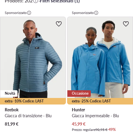
Prodotti: 202
·
Filtri selezionati (1)
Sponsorizzato
Sponsorizzato
Novità
Occasione
extra -10% Codice: LAST
extra -25% Codice: LAST
Reebok
Hunter
Giacca di transizione · Blu
Giacca impermeabile · Blu
Prezzo attuale
81,99
€
45,99
€
Prezzo regolare
90,95 €
-49%