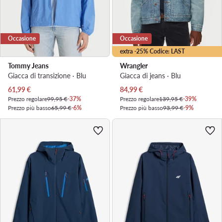
Occasione
Occasione
extra -25% Codice: LAST
Tommy Jeans
Wrangler
Giacca di transizione · Blu
Giacca di jeans · Blu
Prezzo attuale
Prezzo attuale
61,99
€
84,99
€
Prezzo regolare
99,95 €
-37%
Prezzo regolare
139,95 €
-39%
Prezzo più basso
65,99 €
-6%
Prezzo più basso
93,99 €
-9%