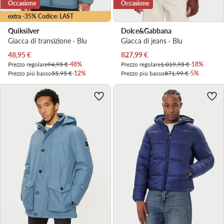
Occasione
Occasione
extra -35% Codice: LAST
Quiksilver
Dolce&Gabbana
Giacca di transizione · Blu
Giacca di jeans · Blu
Prezzo attuale
Prezzo attuale
48,95
€
827,99
€
Prezzo regolare
94,95 €
-48%
Prezzo regolare
1.019,95 €
-18%
Prezzo più basso
55,95 €
-12%
Prezzo più basso
871,99 €
-5%