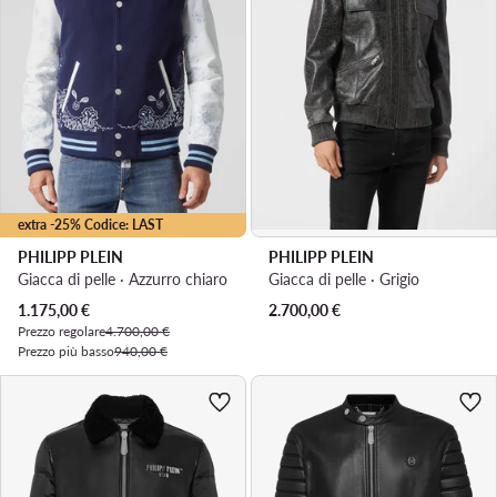
extra -25% Codice: LAST
PHILIPP PLEIN
PHILIPP PLEIN
Giacca di pelle · Azzurro chiaro
Giacca di pelle · Grigio
Prezzo attuale
1.175,00
€
2.700,00
€
Prezzo regolare
4.700,00 €
Prezzo più basso
940,00 €