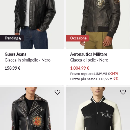
Trending
Occasione
Guess Jeans
Aeronautica Militare
Giacca in similpelle · Nero
Giacca di pelle · Nero
Prezzo attuale
158,99
€
1.004,99
€
Prezzo regolare
1.539,95 €
-34%
Prezzo più basso
1.113,99 €
-9%