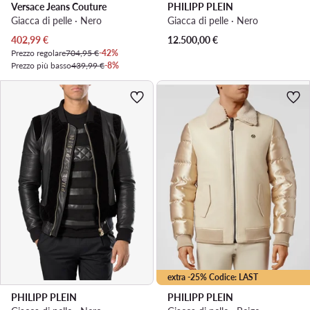
Versace Jeans Couture
PHILIPP PLEIN
Giacca di pelle · Nero
Giacca di pelle · Nero
Prezzo attuale
402,99
€
12.500,00
€
Prezzo regolare
704,95 €
-42%
Prezzo più basso
439,99 €
-8%
extra -25% Codice: LAST
PHILIPP PLEIN
PHILIPP PLEIN