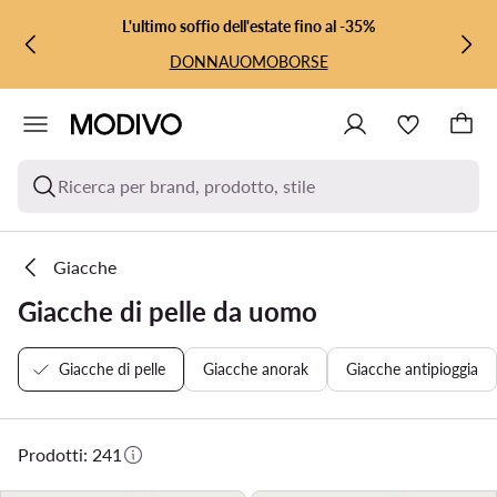
VAI AL CONTENUTO PRINCIPALE
VAI ALLA RICERCA
L'ultimo soffio dell'estate fino al -35%
DONNA
UOMO
BORSE
Ricerca per brand, prodotto, stile
Giacche
Giacche di pelle da uomo
Giacche di pelle
Giacche anorak
Giacche antipioggia
Prodotti: 241