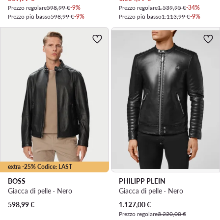
Prezzo regolare
598,99 €
-9%
Prezzo regolare
1.539,95 €
-34%
Prezzo più basso
598,99 €
-9%
Prezzo più basso
1.113,99 €
-9%
extra -25% Codice: LAST
BOSS
PHILIPP PLEIN
Giacca di pelle · Nero
Giacca di pelle · Nero
Prezzo attuale
598,99
€
1.127,00
€
Prezzo regolare
3.220,00 €