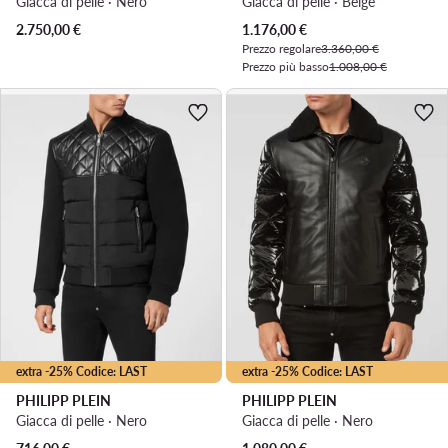
Giacca di pelle · Nero
Giacca di pelle · Beige
Prezzo attuale
2.750,00
€
1.176,00
€
Prezzo regolare
3.360,00 €
Prezzo più basso
1.008,00 €
extra -25% Codice: LAST
extra -25% Codice: LAST
PHILIPP PLEIN
PHILIPP PLEIN
Giacca di pelle · Nero
Giacca di pelle · Nero
Prezzo attuale
Prezzo attuale