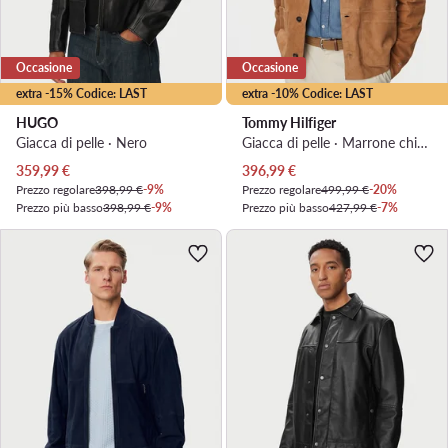
Occasione
Occasione
extra -15% Codice: LAST
extra -10% Codice: LAST
HUGO
Tommy Hilfiger
Giacca di pelle · Nero
Giacca di pelle · Marrone chiaro
Prezzo attuale
Prezzo attuale
359,99
€
396,99
€
Prezzo regolare
398,99 €
-9%
Prezzo regolare
499,99 €
-20%
Prezzo più basso
398,99 €
-9%
Prezzo più basso
427,99 €
-7%