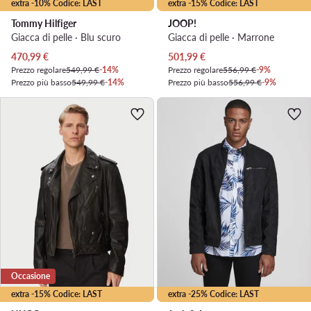
extra -10% Codice: LAST
extra -15% Codice: LAST
Tommy Hilfiger
JOOP!
Giacca di pelle · Blu scuro
Giacca di pelle · Marrone
Prezzo attuale
Prezzo attuale
470,99
€
501,99
€
Prezzo regolare
549,99 €
-14%
Prezzo regolare
556,99 €
-9%
Prezzo più basso
549,99 €
-14%
Prezzo più basso
556,99 €
-9%
Occasione
extra -15% Codice: LAST
extra -25% Codice: LAST