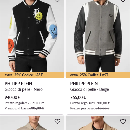
extra -25% Codice: LAST
extra -25% Codice: LAST
PHILIPP PLEIN
PHILIPP PLEIN
Giacca di pelle · Nero
Giacca di pelle · Beige
Prezzo attuale
Prezzo attuale
940,00
€
765,00
€
Prezzo regolare
2.350,00 €
Prezzo regolare
1.700,00 €
Prezzo più basso
705,00 €
Prezzo più basso
510,00 €