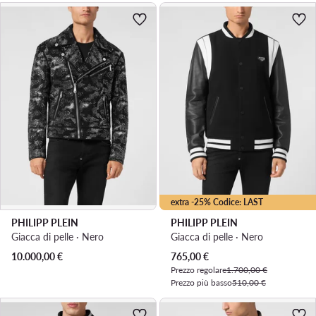
extra -25% Codice: LAST
PHILIPP PLEIN
PHILIPP PLEIN
Giacca di pelle · Nero
Giacca di pelle · Nero
Prezzo attuale
10.000,00
€
765,00
€
Prezzo regolare
1.700,00 €
Prezzo più basso
510,00 €