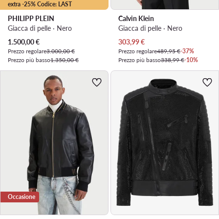
extra -25% Codice: LAST
PHILIPP PLEIN
Calvin Klein
Giacca di pelle · Nero
Giacca di pelle · Nero
Prezzo attuale
Prezzo attuale
1.500,00
€
303,99
€
Prezzo regolare
3.000,00 €
Prezzo regolare
489,95 €
-37%
Prezzo più basso
1.350,00 €
Prezzo più basso
338,99 €
-10%
Occasione