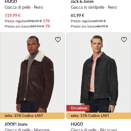
HUGO
Jack & Jones
Giacca di pelle · Nero
Giacca in similpelle · Nero
Prezzo attuale
Prezzo attuale
519,99
€
65,99
€
Prezzo regolare
598,99 €
-13%
Prezzo regolare
69,99 €
Prezzo più basso
539,99 €
-3%
Prezzo più basso
40,99 €
Occasione
extra -25% Codice: LAST
extra -15% Codice: LAST
JOOP! Jeans
HUGO
Giacca di pelle · Marrone
Giacca di pelle · Blu scuro