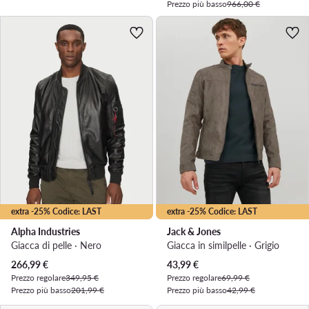
Prezzo più basso
966,00 €
extra -25% Codice: LAST
extra -25% Codice: LAST
Alpha Industries
Jack & Jones
Giacca di pelle · Nero
Giacca in similpelle · Grigio
Prezzo attuale
Prezzo attuale
266,99
€
43,99
€
Prezzo regolare
349,95 €
Prezzo regolare
69,99 €
Prezzo più basso
201,99 €
Prezzo più basso
42,99 €