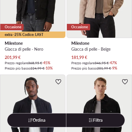
Occasione
Occasione
extra -25% Codice: LAST
Milestone
Milestone
Giacca di pelle · Nero
Giacca di pelle · Beige
Prezzo attuale
Prezzo attuale
201,99
€
181,99
€
Prezzo regolare
368,95 €
-45%
Prezzo regolare
346,95 €
-47%
Prezzo più basso
224,99 €
-10%
Prezzo più basso
201,99 €
-9%
Ordina
Filtra