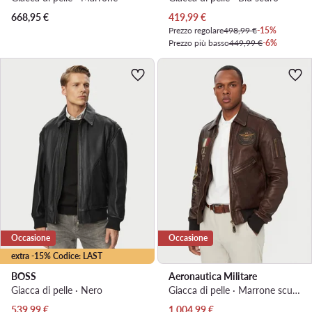
Prezzo attuale
668,95
€
419,99
€
Prezzo regolare
498,99 €
-15%
Prezzo più basso
449,99 €
-6%
Occasione
Occasione
extra -15% Codice: LAST
BOSS
Aeronautica Militare
Giacca di pelle · Nero
Giacca di pelle · Marrone scuro
Prezzo attuale
Prezzo attuale
539,99
€
1.004,99
€