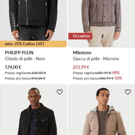
Occasione
extra -25% Codice: LAST
PHILIPP PLEIN
Milestone
Chiodo di pelle · Nero
Giacca di pelle · Marrone
Prezzo attuale
Prezzo attuale
574,00
€
251,99
€
Prezzo regolare
1.640,00 €
Prezzo regolare
489,99 €
-48%
Prezzo più basso
492,00 €
Prezzo più basso
280,99 €
-10%