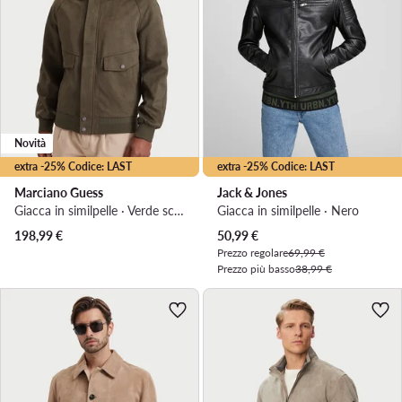
Novità
extra -25% Codice: LAST
extra -25% Codice: LAST
Marciano Guess
Jack & Jones
Giacca in similpelle · Verde scuro
Giacca in similpelle · Nero
Prezzo attuale
198,99
€
50,99
€
Prezzo regolare
69,99 €
Prezzo più basso
38,99 €