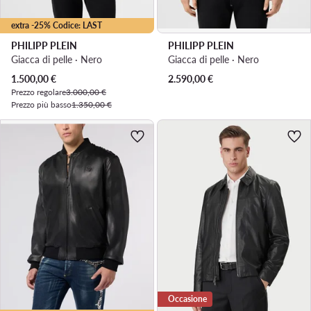
extra -25% Codice: LAST
PHILIPP PLEIN
PHILIPP PLEIN
Giacca di pelle · Nero
Giacca di pelle · Nero
Prezzo attuale
1.500,00
€
2.590,00
€
Prezzo regolare
3.000,00 €
Prezzo più basso
1.350,00 €
Occasione