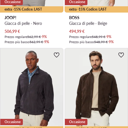
Occasione
Occasione
extra -15% Codice: LAST
extra -15% Codice: LAST
JOOP!
BOSS
Giacca di pelle · Nero
Giacca di pelle · Beige
Prezzo attuale
Prezzo attuale
506,99
€
494,99
€
Prezzo regolare
562,99 €
-9%
Prezzo regolare
548,99 €
-9%
Prezzo più basso
562,99 €
-9%
Prezzo più basso
548,99 €
-9%
Occasione
Occasione