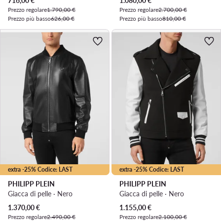
716,00
€
1.080,00
€
Prezzo regolare
1.790,00 €
Prezzo regolare
2.700,00 €
Prezzo più basso
626,00 €
Prezzo più basso
810,00 €
extra -25% Codice: LAST
extra -25% Codice: LAST
PHILIPP PLEIN
PHILIPP PLEIN
Giacca di pelle · Nero
Giacca di pelle · Nero
Prezzo attuale
Prezzo attuale
1.370,00
€
1.155,00
€
Prezzo regolare
2.490,00 €
Prezzo regolare
2.100,00 €