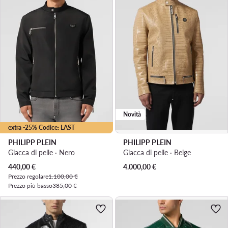
Novità
extra -25% Codice: LAST
PHILIPP PLEIN
PHILIPP PLEIN
Giacca di pelle · Nero
Giacca di pelle · Beige
Prezzo attuale
440,00
€
4.000,00
€
Prezzo regolare
1.100,00 €
Prezzo più basso
385,00 €