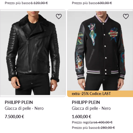
Prezzo più basso
1.120,00 €
Prezzo più basso
630,00 €
extra -25% Codice: LAST
PHILIPP PLEIN
PHILIPP PLEIN
Giacca di pelle · Nero
Giacca di pelle · Nero
Prezzo attuale
7.500,00
€
1.600,00
€
Prezzo regolare
6.400,00 €
Prezzo più basso
1.280,00 €