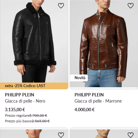
Novità
extra -25% Codice: LAST
PHILIPP PLEIN
PHILIPP PLEIN
Giacca di pelle · Nero
Giacca di pelle · Marrone
Prezzo attuale
3.135,00
€
4.000,00
€
Prezzo regolare
5.700,00 €
Prezzo più basso
2.565,00 €