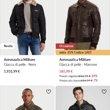
Novità
Occasione
extra -25% Codice: LAST
Aeronautica Militare
Aeronautica Militare
Giacca di pelle · Nero
Giacca di pelle · Marrone
Prezzo attuale
1.931,99
€
585,99
€
Prezzo regolare
836,95 €
-29%
Prezzo più basso
634,99 €
-7%