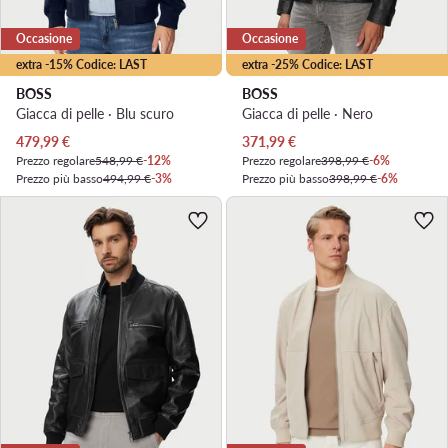
Occasione
Occasione
extra -15% Codice: LAST
extra -25% Codice: LAST
BOSS
BOSS
Giacca di pelle · Blu scuro
Giacca di pelle · Nero
Prezzo attuale
Prezzo attuale
479,99
€
371,99
€
Prezzo regolare
548,99 €
-12%
Prezzo regolare
398,99 €
-6%
Prezzo più basso
494,99 €
-3%
Prezzo più basso
398,99 €
-6%