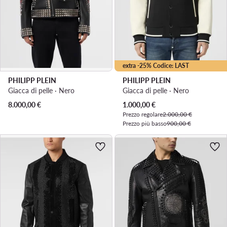
extra -25% Codice: LAST
PHILIPP PLEIN
PHILIPP PLEIN
Giacca di pelle · Nero
Giacca di pelle · Nero
Prezzo attuale
8.000,00
€
1.000,00
€
Prezzo regolare
2.000,00 €
Prezzo più basso
900,00 €