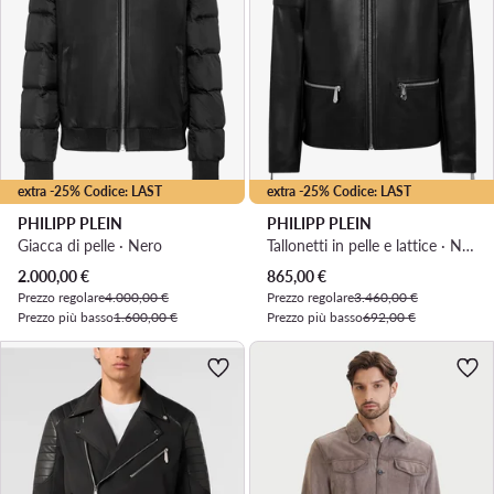
extra -25% Codice: LAST
extra -25% Codice: LAST
PHILIPP PLEIN
PHILIPP PLEIN
Giacca di pelle · Nero
Tallonetti in pelle e lattice · Nero
Prezzo attuale
Prezzo attuale
2.000,00
€
865,00
€
Prezzo regolare
4.000,00 €
Prezzo regolare
3.460,00 €
Prezzo più basso
1.600,00 €
Prezzo più basso
692,00 €