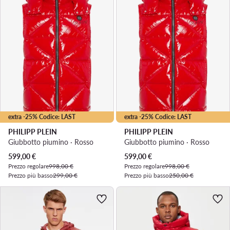
extra -25% Codice: LAST
extra -25% Codice: LAST
PHILIPP PLEIN
PHILIPP PLEIN
Giubbotto piumino · Rosso
Giubbotto piumino · Rosso
Prezzo attuale
Prezzo attuale
599,00
€
599,00
€
Prezzo regolare
998,00 €
Prezzo regolare
998,00 €
Prezzo più basso
299,00 €
Prezzo più basso
250,00 €