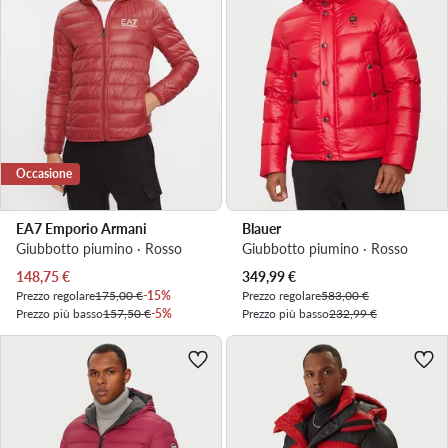
Occasione
EA7 Emporio Armani
Blauer
Giubbotto piumino · Rosso
Giubbotto piumino · Rosso
Prezzo attuale
Prezzo attuale
148,75
€
349,99
€
Prezzo regolare
175,00 €
-15%
Prezzo regolare
583,00 €
Prezzo più basso
157,50 €
-5%
Prezzo più basso
232,99 €