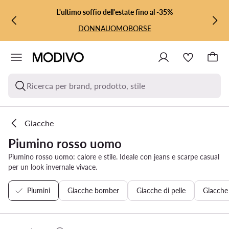
VAI AL CONTENUTO PRINCIPALE
VAI ALLA RICERCA
L'ultimo soffio dell'estate fino al -35%
DONNA
UOMO
BORSE
Ricerca per brand, prodotto, stile
Giacche
Piumino rosso uomo
Piumino rosso uomo: calore e stile. Ideale con jeans e scarpe casual
per un look invernale vivace.
Piumini
Giacche bomber
Giacche di pelle
Giacche 