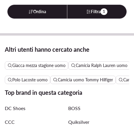
Ordina
Filtra
1
Altri utenti hanno cercato anche
Giacca mezza stagione uomo
Camicia Ralph Lauren uomo
Polo Lacoste uomo
Camicia uomo Tommy Hilfiger
Camic
Top brand in questa categoria
DC Shoes
BOSS
CCC
Quiksilver