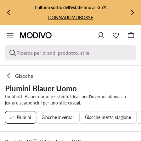
VAI AL CONTENUTO PRINCIPALE
VAI ALLA RICERCA
L'ultimo soffio dell'estate fino al -35%
DONNA
UOMO
BORSE
Ricerca per brand, prodotto, stile
Giacche
Piumini Blauer Uomo
Giubbotti Blauer uomo resistenti. Ideali per l'inverno, abbinali a
jeans e scarponcini per uno stile casual.
Piumini
Giacche invernali
Giacche mezza stagione