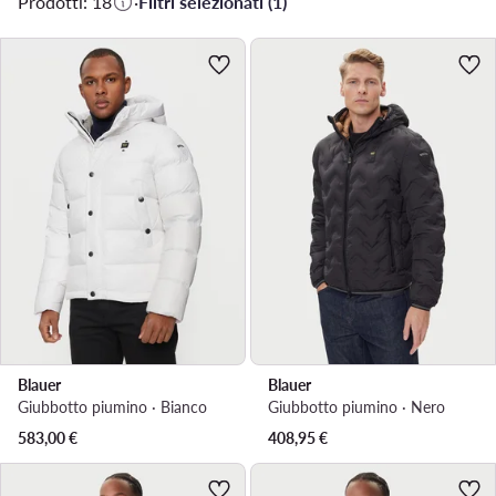
Prodotti: 18
·
Filtri selezionati (1)
Blauer
Blauer
Giubbotto piumino · Bianco
Giubbotto piumino · Nero
583,00
€
408,95
€