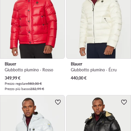
Blauer
Blauer
Giubbotto piumino · Rosso
Giubbotto piumino · Écru
Prezzo attuale
349,99
€
440,00
€
Prezzo regolare
583,00 €
Prezzo più basso
232,99 €