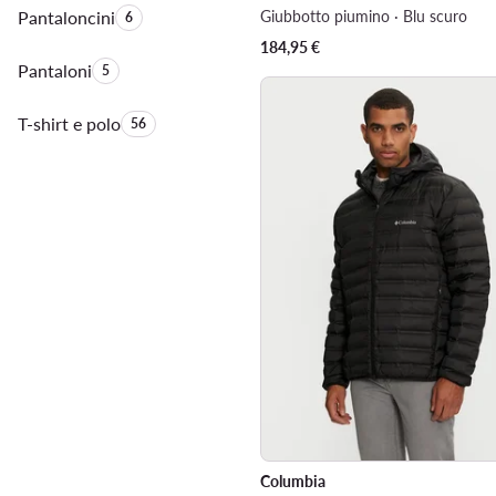
Pantaloncini
Quantità di prodotti:
Giubbotto piumino · Blu scuro
6
184,95
€
Pantaloni
Quantità di prodotti:
5
T-shirt e polo
Quantità di prodotti:
56
Columbia