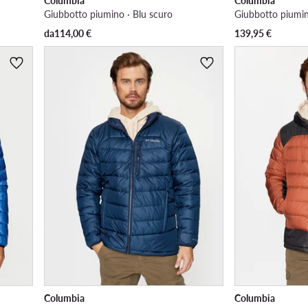
Columbia
Columbia
Giubbotto piumino · Blu scuro
Giubbotto piumin
da
114,00
€
139,95
€
Columbia
Columbia