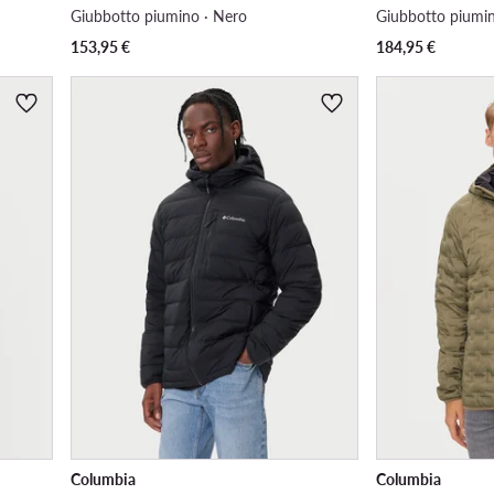
Giubbotto piumino · Nero
Giubbotto piumin
153,95
€
184,95
€
Columbia
Columbia