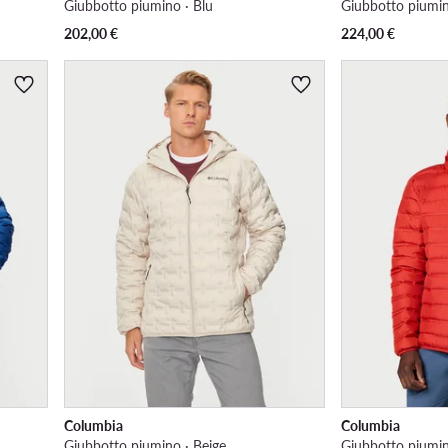
Giubbotto piumino · Blu
Giubbotto piumin
202,00
€
224,00
€
Columbia
Columbia
Giubbotto piumino · Beige
Giubbotto piumin