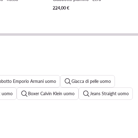
224,00
€
bbotto Emporio Armani uomo
Giacca di pelle uomo
it uomo
Boxer Calvin Klein uomo
Jeans Straight uomo
didas uomo
Pantaloni tuta Nike
uomo
Maglione Ralph Lauren uomo
Jeans neri uomo