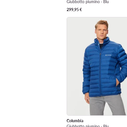
Giubbotto piumino · Blu
299,95
€
Columbia
Giubbotto piumino · Blu