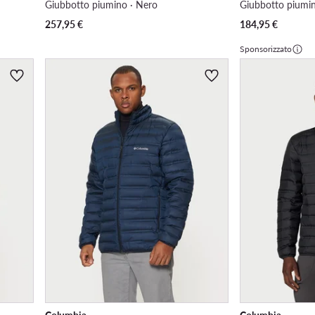
Giubbotto piumino · Nero
Giubbotto piumin
257,95
€
184,95
€
Sponsorizzato