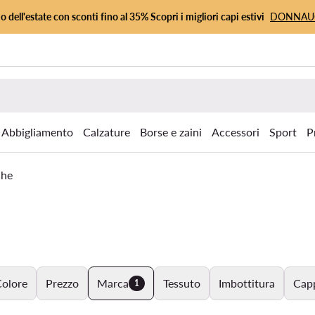
io dell'estate con sconti fino al 35% Scopri i migliori capi estivi
DONNA
Abbigliamento
Calzature
Borse e zaini
Accessori
Sport
P
che
olore
Prezzo
Marca
Tessuto
Imbottitura
Cap
1