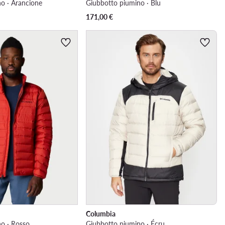
o · Arancione
Giubbotto piumino · Blu
171,00
€
Columbia
o · Rosso
Giubbotto piumino · Écru