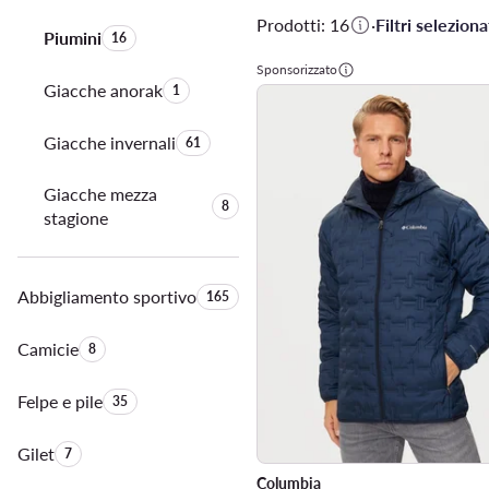
Prodotti: 16
·
Filtri selezionat
Piumini
Quantità di prodotti:
16
Sponsorizzato
Giacche anorak
Quantità di prodotti:
1
Giacche invernali
Quantità di prodotti:
61
Giacche mezza
Quantità di prodotti:
8
stagione
Abbigliamento sportivo
Quantità di prodotti:
165
Camicie
Quantità di prodotti:
8
Felpe e pile
Quantità di prodotti:
35
Gilet
Quantità di prodotti:
7
Columbia