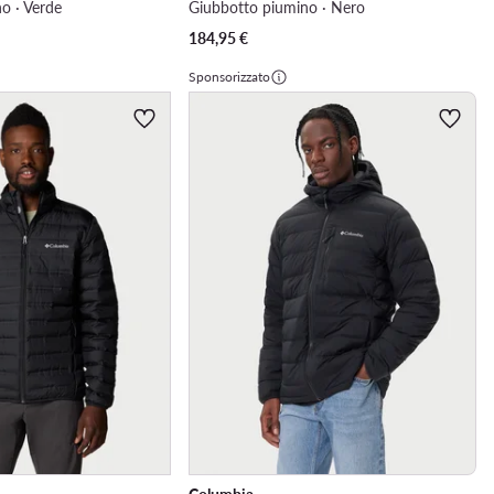
o · Verde
Giubbotto piumino · Nero
184,95
€
Sponsorizzato