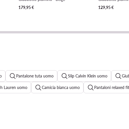
179,95
€
129,95
€
o
Pantalone tuta uomo
Slip Calvin Klein uomo
Giu
ph Lauren uomo
Camicia bianca uomo
Pantaloni relaxed f
Camicia Calvin Klein uomo
Giacca Ralph Lauren
Felpa a
Jeans Levi's uomo
Bomber uomo
T shirt Lacoste 