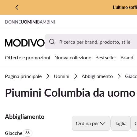
L'ultimo soff
VAI AL CONTENUTO PRINCIPALE
DONNE
UOMINI
BAMBINI
VAI ALLA RICERCA
Offerte e promozioni
Nuova collezione
Bestseller
Brand
Pagina principale
Uomini
Abbigliamento
Giac
Piumini Columbia da uomo
Abbigliamento
Ordina per
Taglia
C
Giacche
Quantità di prodotti:
86