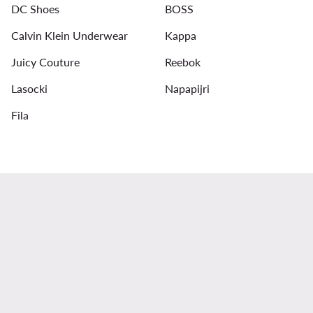
DC Shoes
BOSS
Pantaloni Calvin Klein uomo
Calvin Klein Underwear
Kappa
Juicy Couture
Reebok
Lasocki
Napapijri
Fila