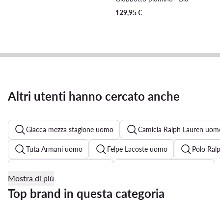
129,95
€
Altri utenti hanno cercato anche
Giacca mezza stagione uomo
Camicia Ralph Lauren uom
Tuta Armani uomo
Felpe Lacoste uomo
Polo Ral
Pantaloni tuta uomo Puma
Felpa Ralph Lauren uomo
Mostra di più
Polo Lacoste uomo
Camicia uomo Tommy Hilfiger
Top brand in questa categoria
Giubbotto marrone uomo
Giubbotto Calvin Klein uomo