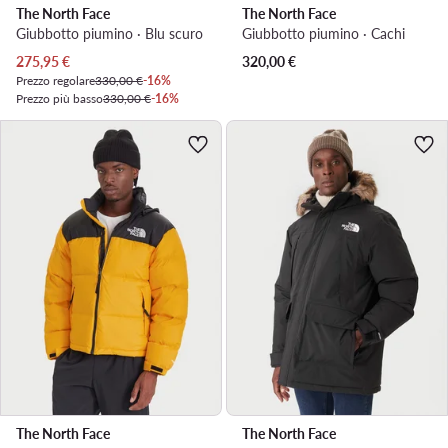
The North Face
The North Face
Giubbotto piumino · Blu scuro
Giubbotto piumino · Cachi
Prezzo attuale
275,95
€
320,00
€
Prezzo regolare
330,00 €
-16%
Prezzo più basso
330,00 €
-16%
The North Face
The North Face