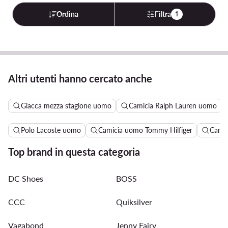
Ordina
Filtra
1
Altri utenti hanno cercato anche
Giacca mezza stagione uomo
Camicia Ralph Lauren uomo
Polo Lacoste uomo
Camicia uomo Tommy Hilfiger
Camic
Top brand in questa categoria
DC Shoes
BOSS
CCC
Quiksilver
Vagabond
Jenny Fairy