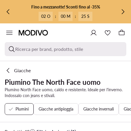
VAI AL CONTENUTO PRINCIPALE
VAI ALLA RICERCA
Fino a mezzanotte! Sconti fino al -35%
02 O
:
00 M
:
24 S
Ricerca per brand, prodotto, stile
Giacche
Piumino The North Face uomo
Piumino North Face uomo, caldo e resistente. Ideale per l'inverno.
Indossalo con jeans e stivali.
Piumini
Giacche antipioggia
Giacche invernali
Gia