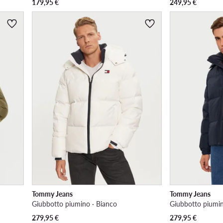
179,95
€
249,95
€
Tommy Jeans
Tommy Jeans
Giubbotto piumino · Bianco
Giubbotto piumin
279,95
€
279,95
€