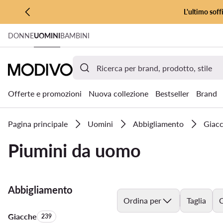
L'ultimo soff
VAI AL CONTENUTO PRINCIPALE
DONNE
UOMINI
BAMBINI
VAI ALLA RICERCA
Offerte e promozioni
Nuova collezione
Bestseller
Brand
Pagina principale
Uomini
Abbigliamento
Giac
Piumini da uomo
Abbigliamento
Ordina per
Taglia
C
Giacche
Quantità di prodotti:
239