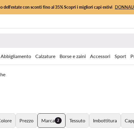
io dell'estate con sconti fino al 35% Scopri i migliori capi estivi
DONNA
Abbigliamento
Calzature
Borse e zaini
Accessori
Sport
P
che
olore
Prezzo
Marca
Tessuto
Imbottitura
Cap
2