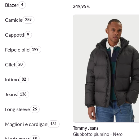
Blazer
Quantità di prodotti:
4
349,95
€
Camicie
Quantità di prodotti:
289
Cappotti
Quantità di prodotti:
9
Felpe e pile
Quantità di prodotti:
199
Gilet
Quantità di prodotti:
20
Intimo
Quantità di prodotti:
82
Jeans
Quantità di prodotti:
136
Long sleeve
Quantità di prodotti:
26
Maglioni e cardigan
Quantità di prodotti:
131
Tommy Jeans
Giubbotto piumino · Nero
Moda mare
Quantità di prodotti:
58