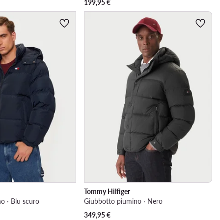
199,95
€
Tommy Hilfiger
o · Blu scuro
Giubbotto piumino · Nero
349,95
€