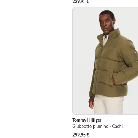
229,95
€
Tommy Hilfiger
Giubbotto piumino · Cachi
299,95
€