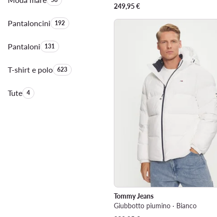
249,95
€
Pantaloncini
Quantità di prodotti:
192
Pantaloni
Quantità di prodotti:
131
T-shirt e polo
Quantità di prodotti:
623
Tute
Quantità di prodotti:
4
Tommy Jeans
Giubbotto piumino · Bianco