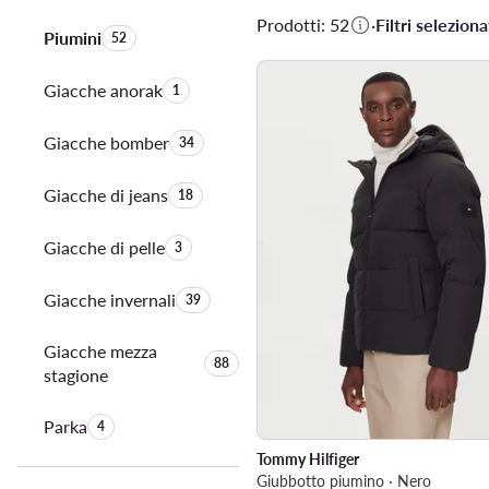
Prodotti: 52
·
Filtri selezionat
Piumini
Quantità di prodotti:
52
Giacche anorak
Quantità di prodotti:
1
Giacche bomber
Quantità di prodotti:
34
Giacche di jeans
Quantità di prodotti:
18
Giacche di pelle
Quantità di prodotti:
3
Giacche invernali
Quantità di prodotti:
39
Giacche mezza
Quantità di prodotti:
88
stagione
Parka
Quantità di prodotti:
4
Tommy Hilfiger
Giubbotto piumino · Nero