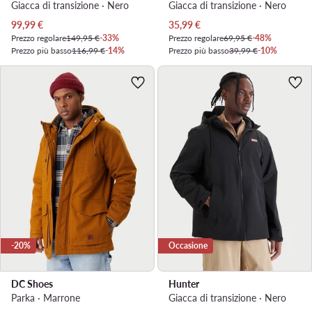
Giacca di transizione · Nero
Giacca di transizione · Nero
Prezzo attuale
Prezzo attuale
99,99
€
35,99
€
Prezzo regolare
149,95 €
-33%
Prezzo regolare
69,95 €
-48%
Prezzo più basso
116,99 €
-14%
Prezzo più basso
39,99 €
-10%
-20%
Occasione
DC Shoes
Hunter
Parka · Marrone
Giacca di transizione · Nero