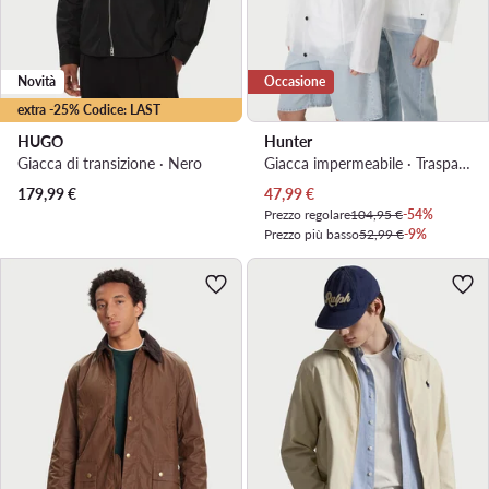
Novità
Occasione
extra -25% Codice: LAST
HUGO
Hunter
Giacca di transizione · Nero
Giacca impermeabile · Trasparente
Prezzo attuale
179,99
€
47,99
€
Prezzo regolare
104,95 €
-54%
Prezzo più basso
52,99 €
-9%