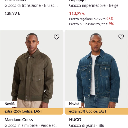
Giacca di transizione · Blu scuro
Giacca impermeabile · Beige
Prezzo attuale
138,99
€
113,99
€
Prezzo regolare
159,99 €
-28%
Prezzo più basso
125,99 €
-9%
Novità
Novità
extra -25% Codice: LAST
extra -25% Codice: LAST
Marciano Guess
HUGO
Giacca in similpelle · Verde scuro
Giacca di jeans · Blu