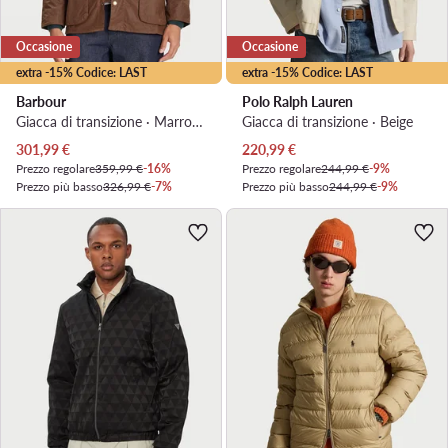
Occasione
Occasione
extra -15% Codice: LAST
extra -15% Codice: LAST
Barbour
Polo Ralph Lauren
Giacca di transizione · Marrone
Giacca di transizione · Beige
Prezzo attuale
Prezzo attuale
301,99
€
220,99
€
Prezzo regolare
359,99 €
-16%
Prezzo regolare
244,99 €
-9%
Prezzo più basso
326,99 €
-7%
Prezzo più basso
244,99 €
-9%