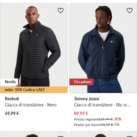
Novità
Occasione
extra -10% Codice: LAST
Reebok
Tommy Jeans
Giacca di transizione · Nero
Giacca di transizione · Blu scuro
Prezzo attuale
69,99
€
89,99
€
Prezzo regolare
129,99 €
-30%
Prezzo più basso
94,99 €
-5%