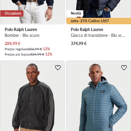
Occasione
Novità
extra -25% Codice: LAST
Polo Ralph Lauren
Polo Ralph Lauren
Bomber · Blu scuro
Giacca di transizione · Blu scuro
Prezzo attuale
284,99
€
374,99
€
Prezzo regolare
324,99 €
-12%
Prezzo più basso
324,95 €
-12%