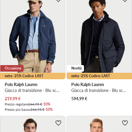
Occasione
Novità
extra -25% Codice: LAST
extra -25% Codice: LAST
Polo Ralph Lauren
Polo Ralph Lauren
Giacca di transizione · Blu scuro
Giacca di transizione · Blu scuro
Prezzo attuale
219,99
€
594,99
€
Prezzo regolare
244,95 €
-10%
Prezzo più basso
244,95 €
-10%