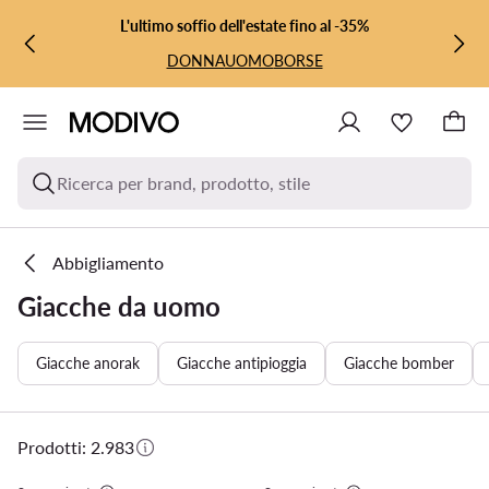
VAI AL CONTENUTO PRINCIPALE
VAI ALLA RICERCA
L'ultimo soffio dell'estate fino al -35%
DONNA
UOMO
BORSE
Ricerca per brand, prodotto, stile
Abbigliamento
Giacche da uomo
Giacche anorak
Giacche antipioggia
Giacche bomber
Prodotti: 2.983