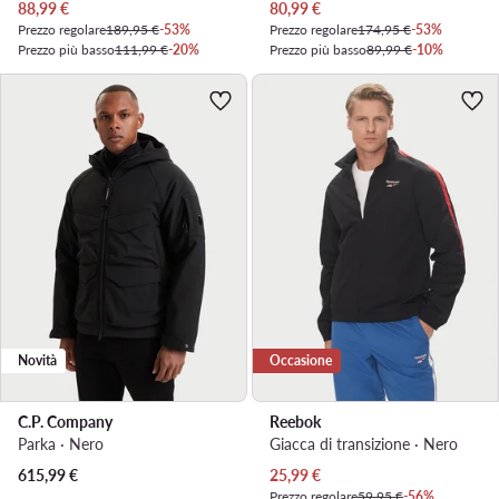
Prezzo attuale
Prezzo attuale
88,99
€
80,99
€
Prezzo regolare
189,95 €
-53%
Prezzo regolare
174,95 €
-53%
Prezzo più basso
111,99 €
-20%
Prezzo più basso
89,99 €
-10%
Novità
Occasione
C.P. Company
Reebok
Parka · Nero
Giacca di transizione · Nero
Prezzo attuale
615,99
€
25,99
€
Prezzo regolare
59,95 €
-56%