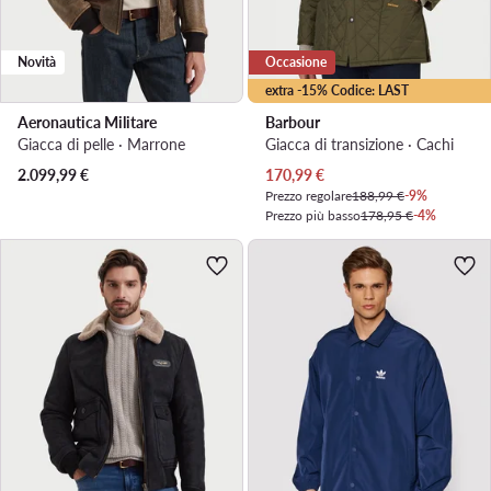
Novità
Occasione
extra -15% Codice: LAST
Aeronautica Militare
Barbour
Giacca di pelle · Marrone
Giacca di transizione · Cachi
Prezzo attuale
2.099,99
€
170,99
€
Prezzo regolare
188,99 €
-9%
Prezzo più basso
178,95 €
-4%