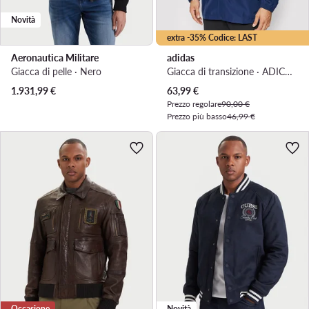
Novità
extra -35% Codice: LAST
Aeronautica Militare
adidas
Giacca di pelle · Nero
Giacca di transizione · ADICOLOR · Blu scuro
Prezzo attuale
1.931,99
€
63,99
€
Prezzo regolare
90,00 €
Prezzo più basso
46,99 €
Occasione
Novità