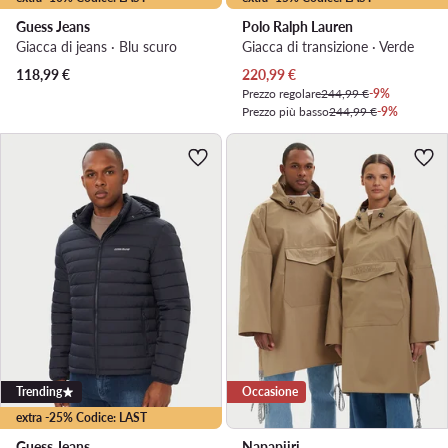
Guess Jeans
Polo Ralph Lauren
Giacca di jeans · Blu scuro
Giacca di transizione · Verde
Prezzo attuale
118,99
€
220,99
€
Prezzo regolare
244,99 €
-9%
Prezzo più basso
244,99 €
-9%
Trending
Occasione
extra -25% Codice: LAST
Guess Jeans
Napapijri