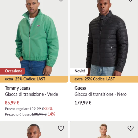
Occasione
Novità
extra -25% Codice: LAST
extra -25% Codice: LAST
Tommy Jeans
Guess
Giacca di transizione · Verde
Giacca di transizione · Nero
Prezzo attuale
85,99
€
179,99
€
Prezzo regolare
129,99 €
-33%
Prezzo più basso
100,99 €
-14%