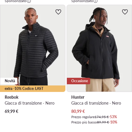
Sponsorizzato
Sponsorizzato
Novità
Occasione
extra -10% Codice: LAST
Reebok
Hunter
Giacca di transizione · Nero
Giacca di transizione · Nero
Prezzo attuale
69,99
€
80,99
€
Prezzo regolare
174,95 €
-53%
Prezzo più basso
89,99 €
-10%