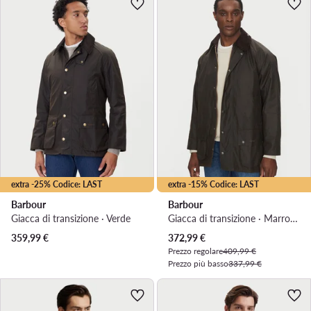
extra -25% Codice: LAST
extra -15% Codice: LAST
Barbour
Barbour
Giacca di transizione · Verde
Giacca di transizione · Marrone
Prezzo attuale
359,99
€
372,99
€
Prezzo regolare
409,99 €
Prezzo più basso
337,99 €