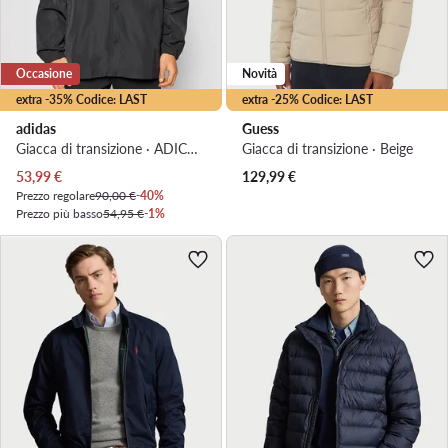
Occasione
Novità
extra -35% Codice: LAST
extra -25% Codice: LAST
adidas
Guess
Giacca di transizione · ADICOLOR · Nero
Giacca di transizione · Beige
Prezzo attuale
53,99
€
129,99
€
Prezzo regolare
90,00 €
-40%
Prezzo più basso
54,95 €
-1%