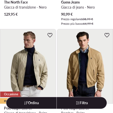
The North Face
Guess Jeans
Giacca di transizione · Nero
Giacca di jeans · Nero
Prezzo attuale
129,95
€
90,99
€
Prezzo regolare
108,99 €
Prezzo più basso
64,99 €
Occasione
extra -25% Codice: LAST
Ordina
Filtra
Polo Ralph Lauren
Polo Ralph Lauren