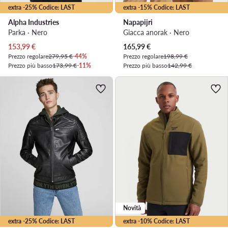
extra -25% Codice: LAST
extra -15% Codice: LAST
Alpha Industries
Napapijri
Parka · Nero
Giacca anorak · Nero
Prezzo attuale
Prezzo attuale
153,99
€
165,99
€
Prezzo regolare
279,95 €
-44%
Prezzo regolare
198,99 €
Prezzo più basso
173,99 €
-11%
Prezzo più basso
142,99 €
Novità
extra -25% Codice: LAST
extra -10% Codice: LAST