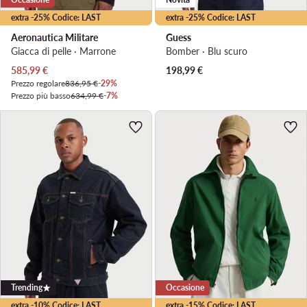
extra -25% Codice: LAST
extra -25% Codice: LAST
Aeronautica Militare
Guess
Giacca di pelle · Marrone
Bomber · Blu scuro
Prezzo attuale
585,99
€
198,99
€
Prezzo regolare
836,95 €
-29%
Prezzo più basso
634,99 €
-7%
Trending
Occasione
extra -10% Codice: LAST
extra -15% Codice: LAST