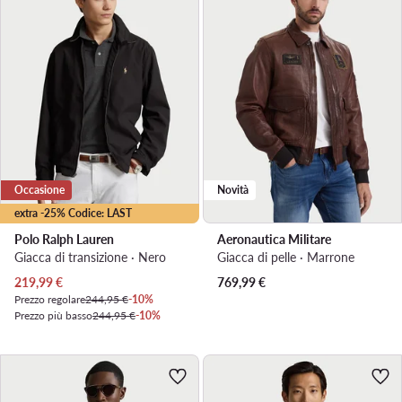
Occasione
Novità
extra -25% Codice: LAST
Polo Ralph Lauren
Aeronautica Militare
Giacca di transizione · Nero
Giacca di pelle · Marrone
Prezzo attuale
219,99
€
769,99
€
Prezzo regolare
244,95 €
-10%
Prezzo più basso
244,95 €
-10%