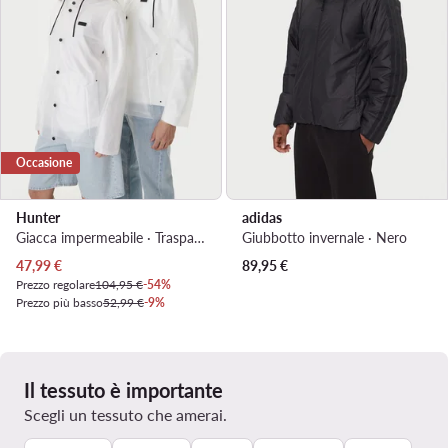
Occasione
Hunter
adidas
Giacca impermeabile · Trasparente
Giubbotto invernale · Nero
Prezzo attuale
47,99
€
89,95
€
Prezzo regolare
104,95 €
-54%
Prezzo più basso
52,99 €
-9%
Il tessuto è importante
Scegli un tessuto che amerai.