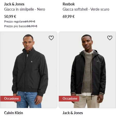
Jack & Jones
Reebok
Giacca in similpelle · Nero
Giacca softshell · Verde scuro
Prezzo attuale
50,99
€
69,99
€
Prezzo regolare
69,99 €
Prezzo più basso
38,99 €
Occasione
Occasione
Calvin Klein
Jack & Jones