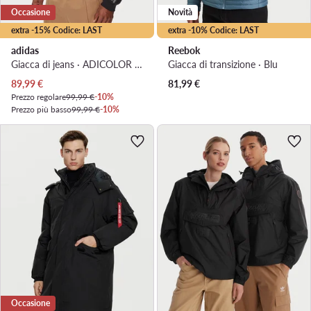
Occasione
Novità
extra -15% Codice: LAST
extra -10% Codice: LAST
adidas
Reebok
Giacca di jeans · ADICOLOR · Nero
Giacca di transizione · Blu
Prezzo attuale
89,99
€
81,99
€
Prezzo regolare
99,99 €
-10%
Prezzo più basso
99,99 €
-10%
Occasione