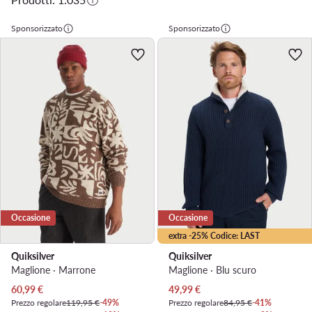
Sponsorizzato
Sponsorizzato
Occasione
Occasione
extra -25% Codice: LAST
Quiksilver
Quiksilver
Maglione · Marrone
Maglione · Blu scuro
Prezzo attuale
Prezzo attuale
60,99
€
49,99
€
Prezzo regolare
119,95 €
-49%
Prezzo regolare
84,95 €
-41%