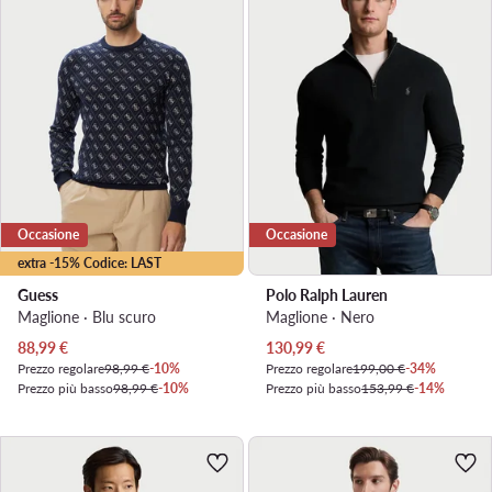
Occasione
Occasione
extra -15% Codice: LAST
Guess
Polo Ralph Lauren
Maglione · Blu scuro
Maglione · Nero
Prezzo attuale
Prezzo attuale
88,99
€
130,99
€
Prezzo regolare
98,99 €
-10%
Prezzo regolare
199,00 €
-34%
Prezzo più basso
98,99 €
-10%
Prezzo più basso
153,99 €
-14%