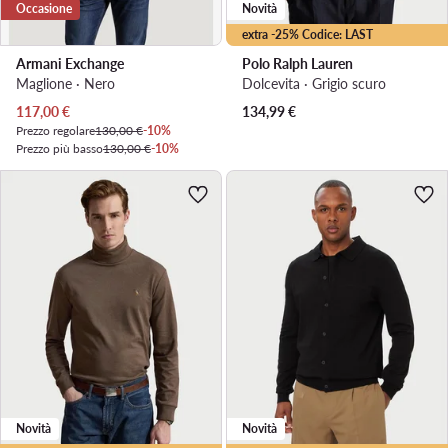
Occasione
Novità
extra -25% Codice: LAST
Armani Exchange
Polo Ralph Lauren
Maglione · Nero
Dolcevita · Grigio scuro
Prezzo attuale
117,00
€
134,99
€
Prezzo regolare
130,00 €
-10%
Prezzo più basso
130,00 €
-10%
Novità
Novità