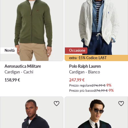
Novità
Occasione
extra -15% Codice: LAST
Aeronautica Militare
Polo Ralph Lauren
Cardigan · Cachi
Cardigan · Bianco
Prezzo attuale
158,99
€
247,99
€
Prezzo regolare
274,99 €
-9%
Prezzo più basso
274,99 €
-9%