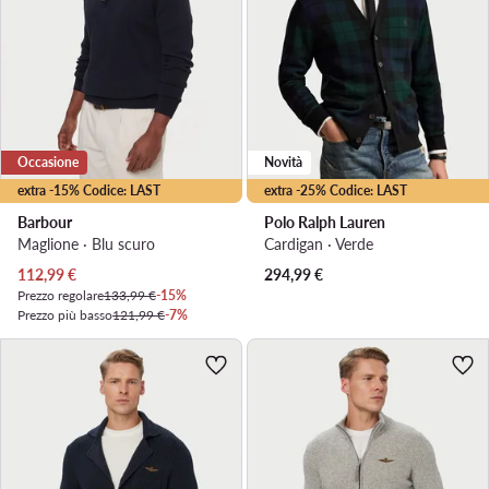
Occasione
Novità
extra -15% Codice: LAST
extra -25% Codice: LAST
Barbour
Polo Ralph Lauren
Maglione · Blu scuro
Cardigan · Verde
Prezzo attuale
112,99
€
294,99
€
Prezzo regolare
133,99 €
-15%
Prezzo più basso
121,99 €
-7%