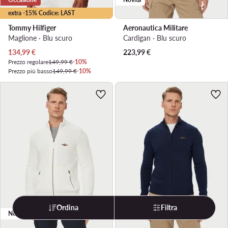
extra -15% Codice: LAST
Tommy Hilfiger
Aeronautica Militare
Maglione · Blu scuro
Cardigan · Blu scuro
Prezzo attuale
134,99
€
223,99
€
Prezzo regolare
149,99 €
-10%
Prezzo più basso
149,99 €
-10%
Ordina
Filtra
Novità
Novità