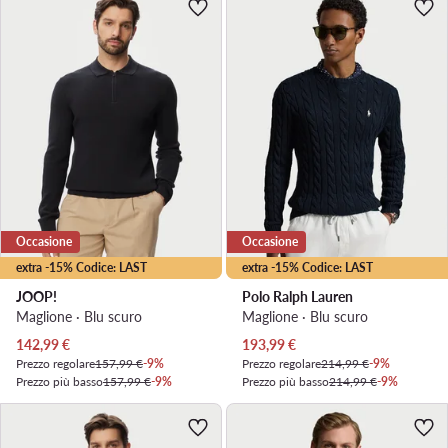
Occasione
Occasione
extra -15% Codice: LAST
extra -15% Codice: LAST
JOOP!
Polo Ralph Lauren
Maglione · Blu scuro
Maglione · Blu scuro
Prezzo attuale
Prezzo attuale
142,99
€
193,99
€
Prezzo regolare
157,99 €
-9%
Prezzo regolare
214,99 €
-9%
Prezzo più basso
157,99 €
-9%
Prezzo più basso
214,99 €
-9%