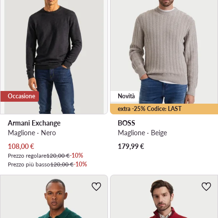
Occasione
Novità
extra -25% Codice: LAST
Armani Exchange
BOSS
Maglione · Nero
Maglione · Beige
Prezzo attuale
108,00
€
179,99
€
Prezzo regolare
120,00 €
-10%
Prezzo più basso
120,00 €
-10%