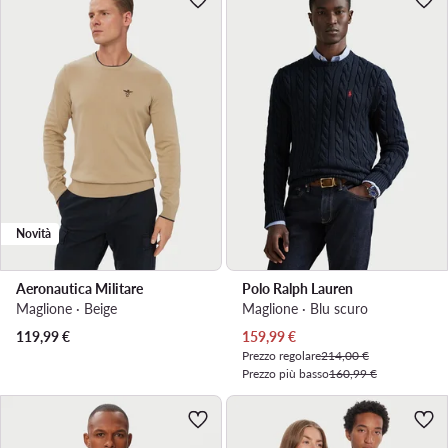
Novità
Aeronautica Militare
Polo Ralph Lauren
Maglione · Beige
Maglione · Blu scuro
Prezzo attuale
119,99
€
159,99
€
Prezzo regolare
214,00 €
Prezzo più basso
160,99 €