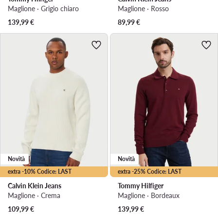
Maglione · Grigio chiaro
Maglione · Rosso
139,99
€
89,99
€
Novità
Novità
extra -10% Codice: LAST
extra -25% Codice: LAST
Calvin Klein Jeans
Tommy Hilfiger
Maglione · Crema
Maglione · Bordeaux
109,99
€
139,99
€