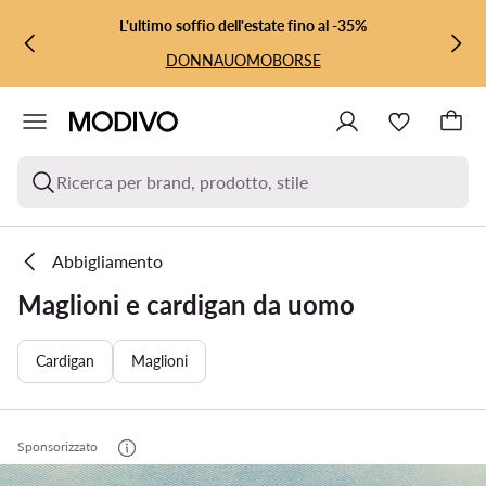
VAI AL CONTENUTO PRINCIPALE
VAI ALLA RICERCA
L'ultimo soffio dell'estate fino al -35%
DONNA
UOMO
BORSE
Ricerca per brand, prodotto, stile
Abbigliamento
Maglioni e cardigan da uomo
Cardigan
Maglioni
Sponsorizzato