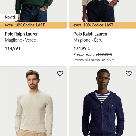
Novità
extra -10% Codice: LAST
extra -10% Codice: LAST
Polo Ralph Lauren
Polo Ralph Lauren
Maglione · Verde
Maglione · Écru
Prezzo attuale
114,99
€
174,99
€
Prezzo regolare
199,95 €
Prezzo più basso
169,99 €