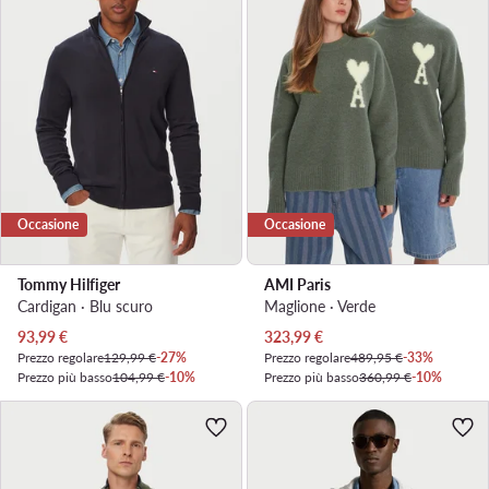
Occasione
Occasione
Tommy Hilfiger
AMI Paris
Cardigan · Blu scuro
Maglione · Verde
Prezzo attuale
Prezzo attuale
93,99
€
323,99
€
Prezzo regolare
129,99 €
-27%
Prezzo regolare
489,95 €
-33%
Prezzo più basso
104,99 €
-10%
Prezzo più basso
360,99 €
-10%