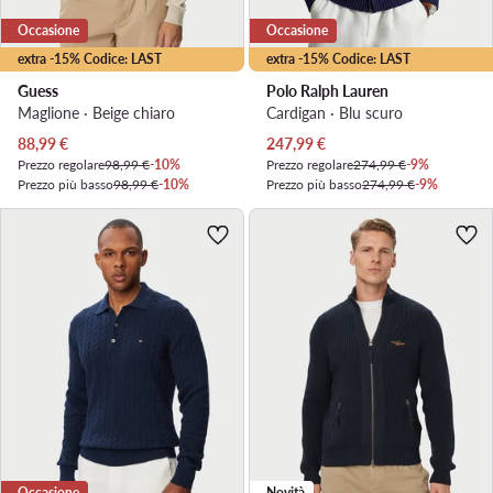
Occasione
Occasione
extra -15% Codice: LAST
extra -15% Codice: LAST
Guess
Polo Ralph Lauren
Maglione · Beige chiaro
Cardigan · Blu scuro
Prezzo attuale
Prezzo attuale
88,99
€
247,99
€
Prezzo regolare
98,99 €
-10%
Prezzo regolare
274,99 €
-9%
Prezzo più basso
98,99 €
-10%
Prezzo più basso
274,99 €
-9%
Occasione
Novità