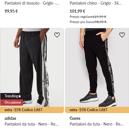
Pantaloni di tessuto · Grigio · Slim Fit
Pantaloni chino · Grigio · Slim Fit
Prezzo attuale
99,95
€
101,99
€
Prezzo regolare
119,99 €
Prezzo più basso
98,99 €
Trending
Occasione
extra -15% Codice: LAST
extra -15% Codice: LAST
adidas
Guess
Pantaloni da tuta · Nero · Regular Fit
Pantaloni da tuta · Nero · Regular Fit