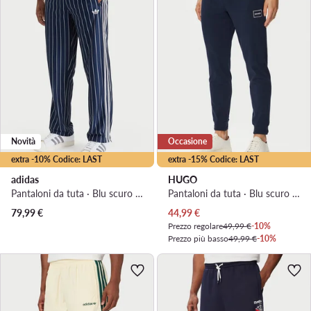
Novità
Occasione
extra -10% Codice: LAST
extra -15% Codice: LAST
adidas
HUGO
Pantaloni da tuta · Blu scuro · Regular Fit
Pantaloni da tuta · Blu scuro · Regular Fit
Prezzo attuale
79,99
€
44,99
€
Prezzo regolare
49,99 €
-10%
Prezzo più basso
49,99 €
-10%