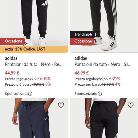
Trending
Occasione
Occasione
extra -15% Codice: LAST
adidas
adidas
Pantaloni da tuta · Nero · Regular Fit
Pantaloni da tuta · Nero · Slim Fit
Prezzo attuale
Prezzo attuale
44,99
€
46,99
€
Prezzo regolare
49,99 €
-10%
Prezzo regolare
59,99 €
-21%
Prezzo più basso
49,95 €
-9%
Prezzo più basso
48,99 €
-4%
Sponsorizzato
Sponsorizzato