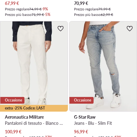
Prezzo attuale
Prezzo attuale
67,99
€
70,99
€
Prezzo regolare
74,99 €
-9%
Prezzo regolare
79,99 €
Prezzo più basso
71,99 €
-5%
Prezzo più basso
62,99 €
Occasione
Occasione
extra -25% Codice: LAST
Aeronautica Militare
G-Star Raw
Pantaloni di tessuto · Bianco · Regular Fit
Jeans · Blu · Slim Fit
Prezzo attuale
Prezzo attuale
100,99
€
96,99
€