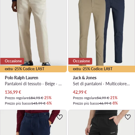
Occasione
Occasione
extra -25% Codice: LAST
extra -25% Codice: LAST
Polo Ralph Lauren
Jack & Jones
Pantaloni di tessuto · Beige · Regular Fit
Set di pantaloni · Multicolore · Slim Fit
Prezzo attuale
Prezzo attuale
136,99
€
42,99
€
Prezzo regolare
184,95 €
-25%
Prezzo regolare
54,99 €
-21%
Prezzo più basso
145,99 €
-6%
Prezzo più basso
46,99 €
-8%