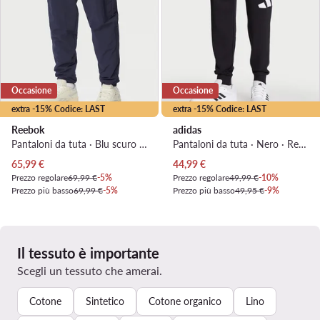
Occasione
Occasione
extra -15% Codice: LAST
extra -15% Codice: LAST
Reebok
adidas
Pantaloni da tuta · Blu scuro · Regular Fit
Pantaloni da tuta · Nero · Regular Fit
Prezzo attuale
Prezzo attuale
65,99
€
44,99
€
Prezzo regolare
69,99 €
-5%
Prezzo regolare
49,99 €
-10%
Prezzo più basso
69,99 €
-5%
Prezzo più basso
49,95 €
-9%
Il tessuto è importante
Scegli un tessuto che amerai.
Cotone
Sintetico
Cotone organico
Lino