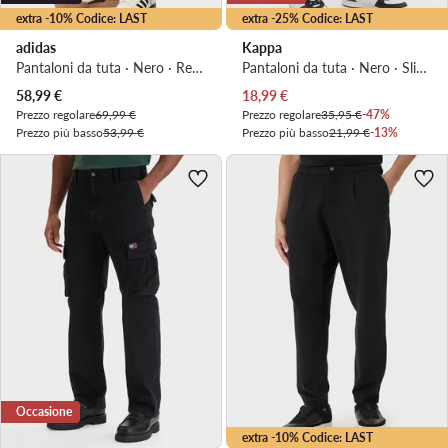
extra -10% Codice: LAST
extra -25% Codice: LAST
adidas
Kappa
Pantaloni da tuta · Nero · Regular Fit
Pantaloni da tuta · Nero · Slim Fit
Prezzo attuale
Prezzo attuale
58,99
€
18,99
€
Prezzo regolare
69,99 €
Prezzo regolare
35,95 €
-47%
Prezzo più basso
53,99 €
Prezzo più basso
21,99 €
-13%
Occasione
extra -10% Codice: LAST