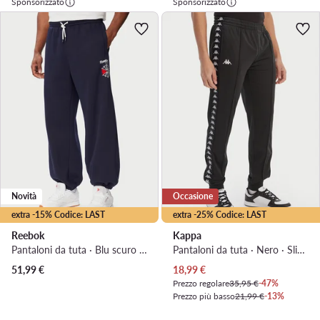
Sponsorizzato
Sponsorizzato
Novità
Occasione
extra -15% Codice: LAST
extra -25% Codice: LAST
Reebok
Kappa
Pantaloni da tuta · Blu scuro · Regular Fit
Pantaloni da tuta · Nero · Slim Fit
Prezzo attuale
51,99
€
18,99
€
Prezzo regolare
35,95 €
-47%
Prezzo più basso
21,99 €
-13%