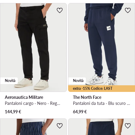
Novità
Novità
extra -15% Codice: LAST
Aeronautica Militare
The North Face
Pantaloni cargo · Nero · Regular Fit
Pantaloni da tuta · Blu scuro · Regular Fit
144,99
€
64,99
€