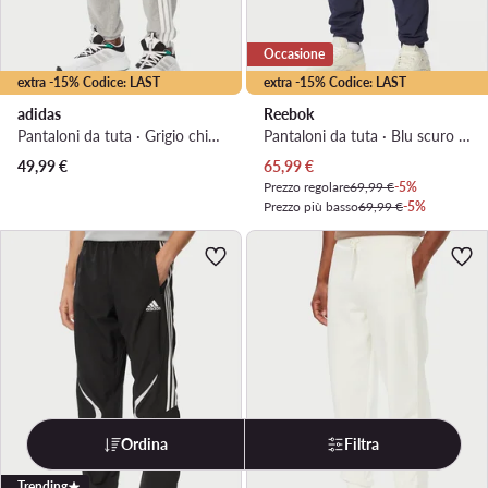
Occasione
extra -15% Codice: LAST
extra -15% Codice: LAST
adidas
Reebok
Pantaloni da tuta · Grigio chiaro · Regular Fit
Pantaloni da tuta · Blu scuro · Regular Fit
Prezzo attuale
49,99
€
65,99
€
Prezzo regolare
69,99 €
-5%
Prezzo più basso
69,99 €
-5%
Ordina
Filtra
Trending