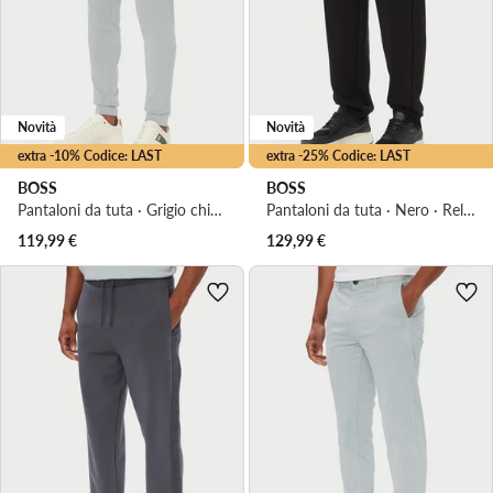
Novità
Novità
extra -10% Codice: LAST
extra -25% Codice: LAST
BOSS
BOSS
Pantaloni da tuta · Grigio chiaro · Regular Fit
Pantaloni da tuta · Nero · Relaxed Fit
119,99
€
129,99
€