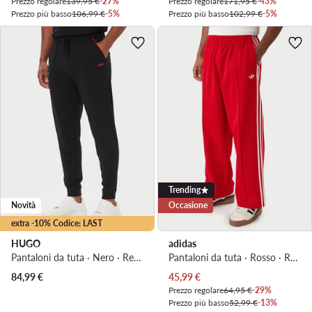
Prezzo regolare
139,95 €
-27%
Prezzo regolare
171,95 €
-43%
Prezzo più basso
106,99 €
-5%
Prezzo più basso
102,99 €
-5%
Trending
Novità
Occasione
extra -10% Codice: LAST
HUGO
adidas
Pantaloni da tuta · Nero · Regular Fit
Pantaloni da tuta · Rosso · Relaxed Fit
Prezzo attuale
84,99
€
45,99
€
Prezzo regolare
64,95 €
-29%
Prezzo più basso
52,99 €
-13%