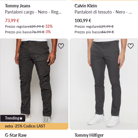
Tommy Jeans
Calvin Klein
Pantaloni cargo · Nero · Regular Fit
Pantaloni di tessuto · Nero · Slim Fit
Prezzo attuale
Prezzo attuale
73,99
€
100,99
€
Prezzo regolare
109,99 €
-32%
Prezzo regolare
129,99 €
Prezzo più basso
76,99 €
-3%
Prezzo più basso
84,99 €
Trending
extra -25% Codice: LAST
G-Star Raw
Tommy Hilfiger