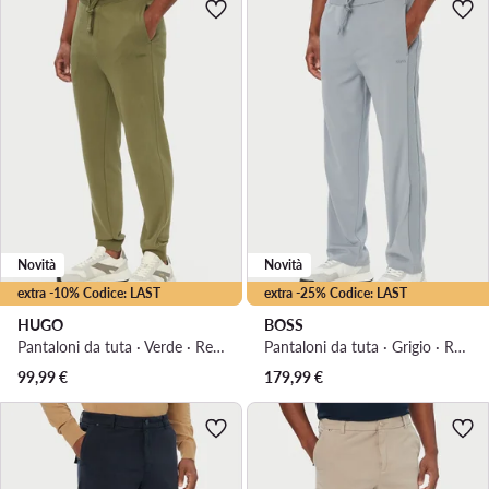
Novità
Novità
extra -10% Codice: LAST
extra -25% Codice: LAST
HUGO
BOSS
Pantaloni da tuta · Verde · Regular Fit
Pantaloni da tuta · Grigio · Regular Fit
99,99
€
179,99
€