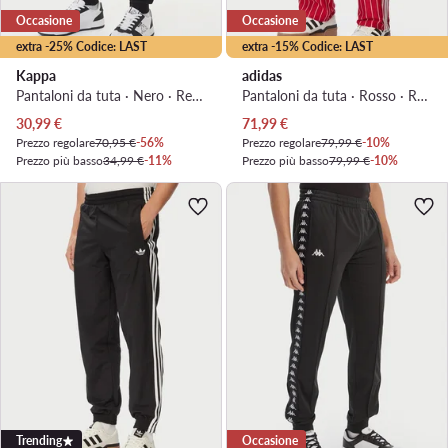
Occasione
Occasione
extra -25% Codice: LAST
extra -15% Codice: LAST
Kappa
adidas
Pantaloni da tuta · Nero · Regular Fit
Pantaloni da tuta · Rosso · Regular Fit
Prezzo attuale
Prezzo attuale
30,99
€
71,99
€
Prezzo regolare
70,95 €
-56%
Prezzo regolare
79,99 €
-10%
Prezzo più basso
34,99 €
-11%
Prezzo più basso
79,99 €
-10%
Trending
Occasione