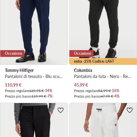
Occasione
Occasione
extra -25% Codice: LAST
Tommy Hilfiger
Columbia
Pantaloni di tessuto · Blu scuro · Regular Fit
Pantaloni da tuta · Nero · Regular Fit
Prezzo attuale
Prezzo attuale
110,99
€
45,99
€
Prezzo regolare
169,95 €
-34%
Prezzo regolare
54,99 €
-16%
Prezzo più basso
119,99 €
-7%
Prezzo più basso
47,99 €
-4%