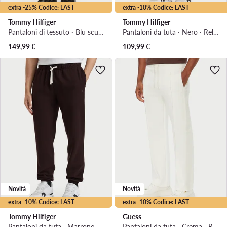
extra -25% Codice: LAST
extra -10% Codice: LAST
Tommy Hilfiger
Tommy Hilfiger
Pantaloni di tessuto · Blu scuro · Regular Fit
Pantaloni da tuta · Nero · Relaxed Fit
149,99
€
109,99
€
Novità
Novità
extra -10% Codice: LAST
extra -10% Codice: LAST
Tommy Hilfiger
Guess
Pantaloni da tuta · Marrone scuro · Relaxed Fit
Pantaloni da tuta · Crema · Regular Fit