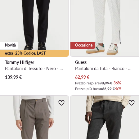
Novità
Occasione
extra -25% Codice: LAST
Tommy Hilfiger
Guess
Pantaloni di tessuto · Nero · Slim Fit
Pantaloni da tuta · Bianco · Regular Fit
Prezzo attuale
139,99
€
62,99
€
Prezzo regolare
98,99 €
-36%
Prezzo più basso
66,99 €
-5%