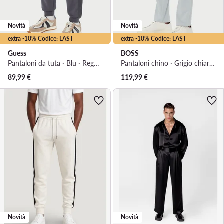
Novità
Novità
extra -10% Codice: LAST
extra -10% Codice: LAST
Guess
BOSS
Pantaloni da tuta · Blu · Regular Fit
Pantaloni chino · Grigio chiaro · Regular Fit
89,99
€
119,99
€
Novità
Novità