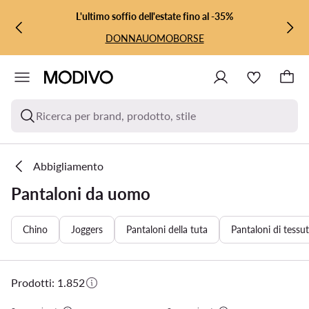
VAI AL CONTENUTO PRINCIPALE
VAI ALLA RICERCA
L'ultimo soffio dell'estate fino al -35%
DONNA
UOMO
BORSE
Ricerca per brand, prodotto, stile
Abbigliamento
Pantaloni da uomo
Chino
Joggers
Pantaloni della tuta
Pantaloni di tessu
Prodotti: 1.852