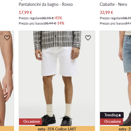
Pantaloncini da bagno · Rosso
Ciabatte · Nero
Prezzo attuale
Prezzo attuale
17,99
€
33,99
€
Prezzo regolare
30,95 €
-41%
Prezzo regolare
58,9
Prezzo più basso
20,99 €
-14%
Prezzo più basso
37,
Trending
Occasione
Occasione
extra -35% Codice: LAST
extra -