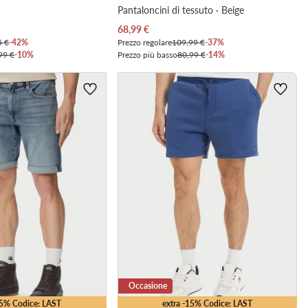
Pantaloncini di tessuto · Beige
Prezzo attuale
68,99
€
5 €
-42%
Prezzo regolare
109,99 €
-37%
99 €
-10%
Prezzo più basso
80,99 €
-14%
Occasione
35% Codice: LAST
extra -15% Codice: LAST