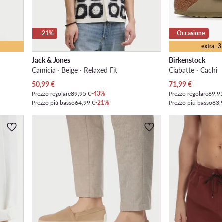
-21%
Occasione
extra -
Jack & Jones
Birkenstock
Camicia · Beige · Relaxed Fit
Ciabatte · Cachi
Prezzo attuale
Prezzo attuale
50,99
€
71,99
€
Prezzo regolare
89,95 €
-43%
Prezzo regolare
89,9
Prezzo più basso
64,99 €
-21%
Prezzo più basso
83,