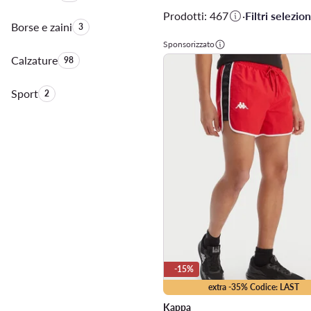
Prodotti: 467
·
Filtri selezion
Borse e zaini
Quantità di prodotti:
3
Sponsorizzato
Calzature
Quantità di prodotti:
98
Sport
Quantità di prodotti:
2
-15%
extra -35% Codice: LAST
Kappa