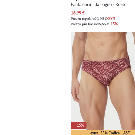
Pantaloncini da bagno · Rosso
Prezzo attuale
16,99
€
Prezzo regolare
23,95 €
-29%
Prezzo più basso
19,99 €
-15%
-15%
extra -35% Codice: LAST