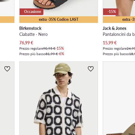
Occasione
-15%
extra -35% Codice: LAST
extra -
Birkenstock
Jack & Jones
Ciabatte · Nero
Pantaloncini da 
Prezzo attuale
Prezzo attuale
76,99
€
15,99
€
Prezzo regolare
90,95 €
-15%
Prezzo regolare
24,9
Prezzo più basso
81,99 €
-6%
Prezzo più basso
18,