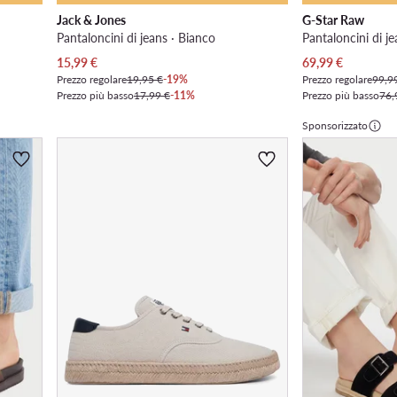
Jack & Jones
G-Star Raw
Pantaloncini di jeans · Bianco
Pantaloncini di je
Prezzo attuale
Prezzo attuale
15,99
€
69,99
€
Prezzo regolare
19,95 €
-19%
Prezzo regolare
99,9
Prezzo più basso
17,99 €
-11%
Prezzo più basso
76,
Sponsorizzato