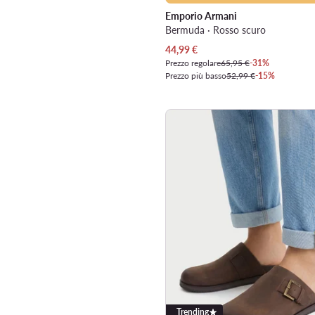
Emporio Armani
Bermuda · Rosso scuro
Prezzo attuale
44,99
€
Prezzo regolare
65,95 €
-31%
Prezzo più basso
52,99 €
-15%
Trending