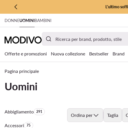
L'ultimo soff
VAI AL CONTENUTO PRINCIPALE
DONNE
UOMINI
BAMBINI
VAI ALLA RICERCA
Offerte e promozioni
Nuova collezione
Bestseller
Brand
Pagina principale
Uomini
Abbigliamento
Quantità di prodotti:
291
Ordina per
Taglia
C
Accessori
Quantità di prodotti:
75