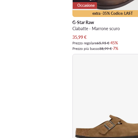
Occasione
extra -35% Codice: LAST
G-Star Raw
Ciabatte · Marrone scuro
Prezzo attuale
35,99
€
Prezzo regolare
65,95 €
-45%
Prezzo più basso
38,99 €
-7%