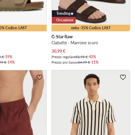
Trending
Occasione
35% Codice: LAST
extra -35% Codice: LAST
G-Star Raw
Ciabatte · Marrone scuro
Prezzo attuale
30,99
€
5 €
-19%
Prezzo regolare
53,95 €
-42%
99 €
-14%
Prezzo più basso
34,99 €
-11%