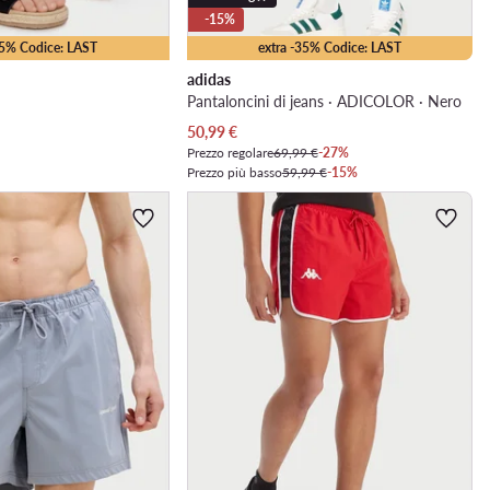
-15%
25% Codice: LAST
extra -35% Codice: LAST
adidas
Pantaloncini di jeans · ADICOLOR · Nero
Prezzo attuale
50,99
€
Prezzo regolare
69,99 €
-27%
Prezzo più basso
59,99 €
-15%