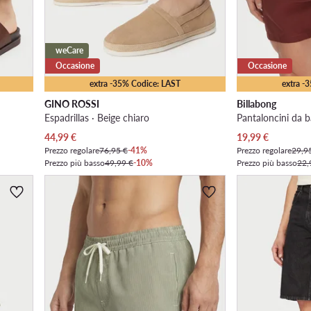
weCare
Occasione
Occasione
extra -35% Codice: LAST
extra -
GINO ROSSI
Billabong
Espadrillas · Beige chiaro
Pantaloncini da 
Prezzo attuale
Prezzo attuale
44,99
€
19,99
€
Prezzo regolare
76,95 €
-41%
Prezzo regolare
29,9
Prezzo più basso
49,99 €
-10%
Prezzo più basso
22,