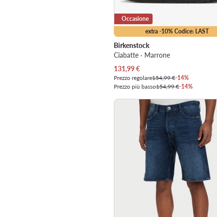
Occasione
extra -10% Codice: LAST
Birkenstock
Ciabatte · Marrone
Prezzo attuale
131,99
€
Prezzo regolare
154,99 €
-14%
Prezzo più basso
154,99 €
-14%