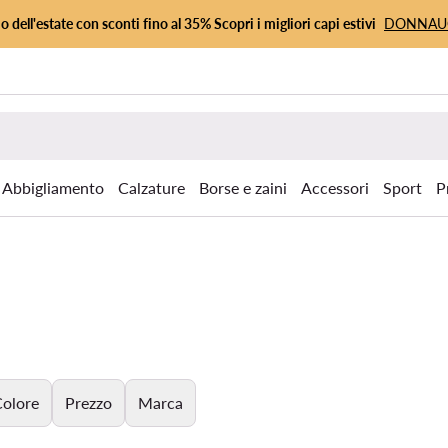
io dell'estate con sconti fino al 35% Scopri i migliori capi estivi
DONNA
Abbigliamento
Calzature
Borse e zaini
Accessori
Sport
P
olore
Prezzo
Marca