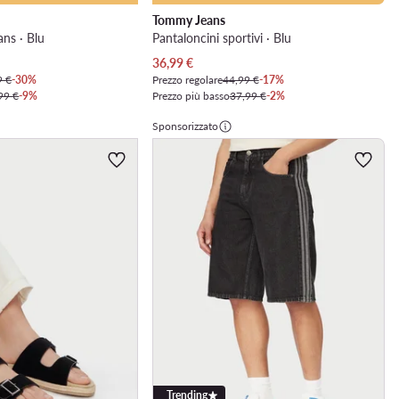
Tommy Jeans
ans · Blu
Pantaloncini sportivi · Blu
Prezzo attuale
36,99
€
9 €
-30%
Prezzo regolare
44,99 €
-17%
99 €
-9%
Prezzo più basso
37,99 €
-2%
Sponsorizzato
Trending