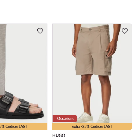
Occasione
35% Codice: LAST
extra -25% Codice: LAST
HUGO