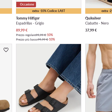
Occasione
extra -10% Codice: LAST
extra -
Tommy Hilfiger
Quiksilver
Espadrillas · Grigio
Ciabatte · Nero
Prezzo attuale
89,99
€
37,99
€
Prezzo regolare
99,99 €
-10%
Prezzo più basso
99,99 €
-10%