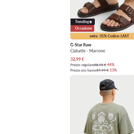
Trending
Occasione
extra -35% Codice: LAST
G-Star Raw
Ciabatte · Marrone
Prezzo attuale
32,99
€
Prezzo regolare
58,95 €
-44%
Prezzo più basso
37,99 €
-13%