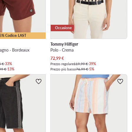
Occasione
35% Codice: LAST
Tommy Hilfiger
bagno · Bordeaux
Polo · Crema
Prezzo attuale
72,99
€
5 €
-33%
Prezzo regolare
119,99 €
-39%
99 €
-13%
Prezzo più basso
76,99 €
-5%