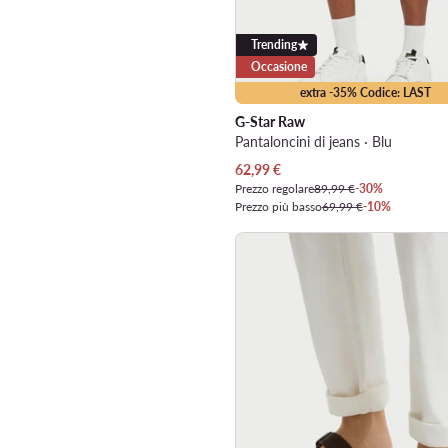
Trending
Occasione
extra -35% Codice: LAST
G-Star Raw
Pantaloncini di jeans · Blu
Prezzo attuale
62,99
€
Prezzo regolare
89,99 €
-30%
Prezzo più basso
69,99 €
-10%