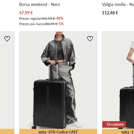
Borsa weekend · Nero
Valigia media · N
Prezzo attuale
47,99
€
112,48
€
Prezzo regolare
92,95 €
-48%
Prezzo più basso
50,99 €
-5%
Occasione
extra -25% Codice: LAST
extra -