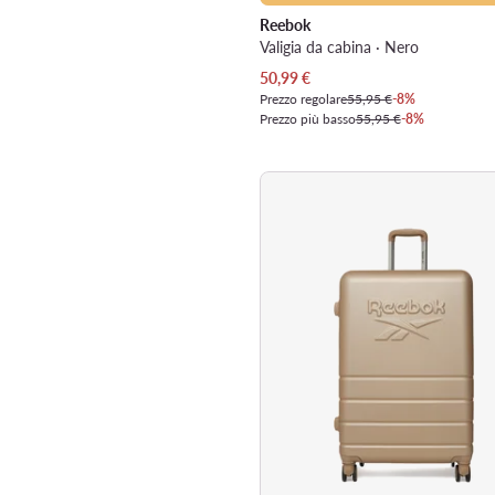
Reebok
Valigia da cabina · Nero
Prezzo attuale
50,99
€
Prezzo regolare
55,95 €
-8%
Prezzo più basso
55,95 €
-8%