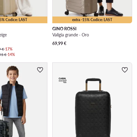
25% Codice: LAST
extra -15% Codice: LAST
GINO ROSSI
eige
Valigia grande · Oro
69,99
€
9 €
-17%
95 €
-14%