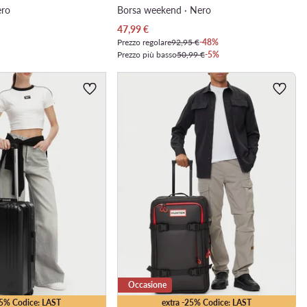
ero
Borsa weekend · Nero
Prezzo attuale
47,99
€
Prezzo regolare
92,95 €
-48%
Prezzo più basso
50,99 €
-5%
Occasione
15% Codice: LAST
extra -25% Codice: LAST