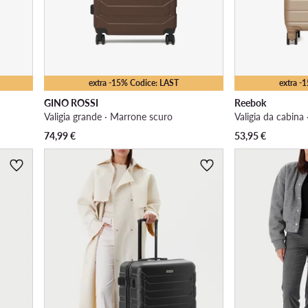
extra -15% Codice: LAST
extra -
GINO ROSSI
Reebok
Valigia grande · Marrone scuro
Valigia da cabina 
74,99
€
53,95
€