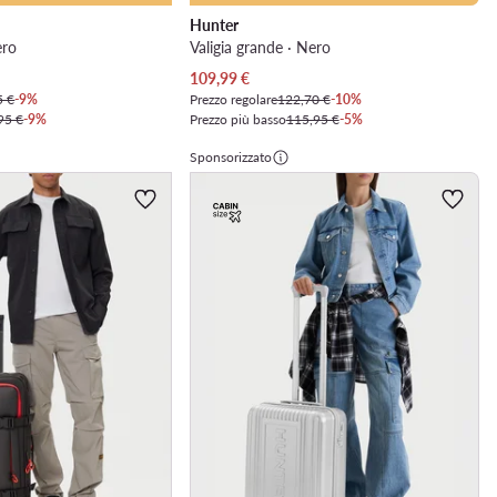
Hunter
ero
Valigia grande · Nero
Prezzo attuale
109,99
€
5 €
-9%
Prezzo regolare
122,70 €
-10%
95 €
-9%
Prezzo più basso
115,95 €
-5%
Sponsorizzato