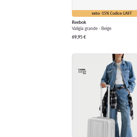
extra -15% Codice: LAST
Reebok
Valigia grande · Beige
69,95
€