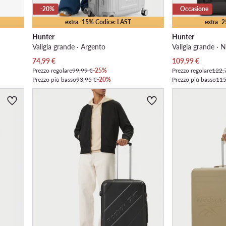
-20%
Occasione
extra -15% Codice: LAST
extra -
Hunter
Hunter
Valigia grande · Argento
Valigia grande · 
Prezzo attuale
Prezzo attuale
74,99
€
109,99
€
Prezzo regolare
99,99 €
-25%
Prezzo regolare
122,
Prezzo più basso
93,95 €
-20%
Prezzo più basso
115