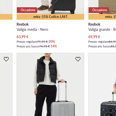
Occasione
Occasione
extra -15% Codice: LAST
extra -
Reebok
Reebok
Valigia media · Nero
Valigia grande · B
Prezzo attuale
Prezzo attuale
63,99
€
69,99
€
Prezzo regolare
79,99 €
-20%
Prezzo regolare
84,9
Prezzo più basso
74,95 €
-14%
Prezzo più basso
81,