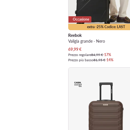
Occasione
extra -25% Codice: LAST
Reebok
Valigia grande · Nero
Prezzo attuale
69,99
€
Prezzo regolare
84,99 €
-17%
Prezzo più basso
81,95 €
-14%