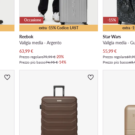
Occasione
-15%
extra -15% Codice: LAST
extra -
Reebok
Star Wars
Valigia media · Argento
Valigia media · Gu
Prezzo attuale
Prezzo attuale
63,99
€
55,99
€
Prezzo regolare
79,99 €
-20%
Prezzo regolare
69,9
Prezzo più basso
74,95 €
-14%
Prezzo più basso
65,