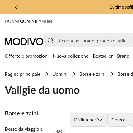
L'ultimo soff
VAI AL CONTENUTO PRINCIPALE
DONNE
UOMINI
BAMBINI
VAI ALLA RICERCA
Offerte e promozioni
Nuova collezione
Bestseller
Brand
Pagina principale
Uomini
Borse e zaini
Borse d
Valigie da uomo
Borse e zaini
Ordina per
Colore
Borse da viaggio e
Quantità di prodotti:
139