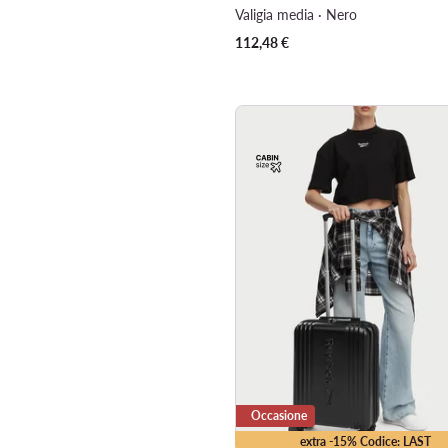
Valigia media · Nero
112,48
€
Occasione
extra -15% Codice: LAST