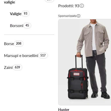
valigie
Prodotti: 93
Valigie
Quantità di prodotti:
93
Sponsorizzato
Borsoni
Quantità di prodotti:
45
Borse
Quantità di prodotti:
208
Marsupi e borsellini
Quantità di prodotti:
517
Zaini
Quantità di prodotti:
639
Hunter