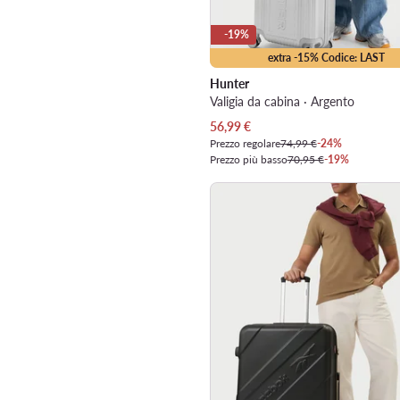
-19%
extra -15% Codice: LAST
Hunter
Valigia da cabina · Argento
Prezzo attuale
56,99
€
Prezzo regolare
74,99 €
-24%
Prezzo più basso
70,95 €
-19%