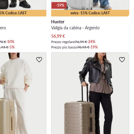
-19%
25% Codice: LAST
extra -15% Codice: LAST
Hunter
Nero
Valigia da cabina · Argento
Prezzo attuale
56,99
€
70 €
-10%
Prezzo regolare
74,99 €
-24%
,95 €
-5%
Prezzo più basso
70,95 €
-19%