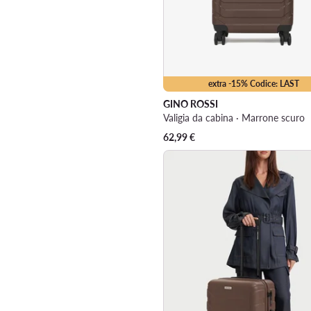
extra -15% Codice: LAST
GINO ROSSI
Valigia da cabina · Marrone scuro
62,99
€