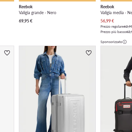
Reebok
Reebok
Valigia grande · Nero
Valigia media · N
Prezzo attuale
69,95
€
56,99
€
Prezzo regolare
62,9
Prezzo più basso
62,
Sponsorizzato