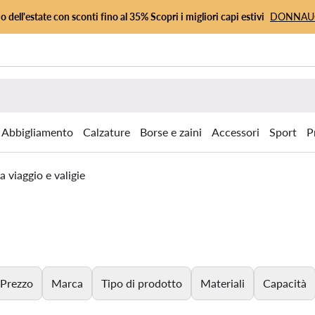
io dell'estate con sconti fino al 35% Scopri i migliori capi estivi
DONNA
Abbigliamento
Calzature
Borse e zaini
Accessori
Sport
P
a viaggio e valigie
Prezzo
Marca
Tipo di prodotto
Materiali
Capacità