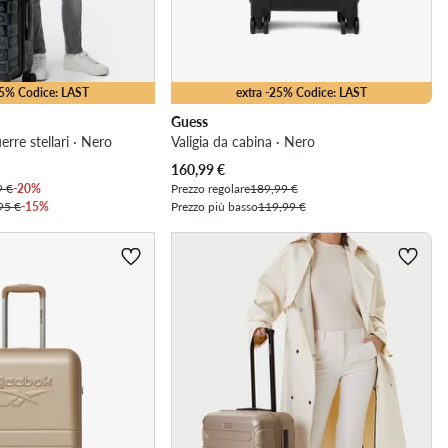
15% Codice: LAST
extra -25% Codice: LAST
Guess
erre stellari · Nero
Valigia da cabina · Nero
Prezzo attuale
160,99
€
9 €
-20%
Prezzo regolare
189,99 €
95 €
-15%
Prezzo più basso
119,99 €