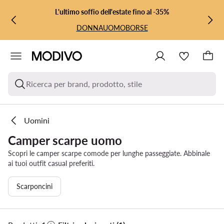
VAI AL CONTENUTO PRINCIPALE
VAI ALLA RICERCA
L'ultimo soffio dell'estate fino al -35%
DONNA
UOMO
BORSE
Ricerca per brand, prodotto, stile
Uomini
Camper scarpe uomo
Scopri le camper scarpe comode per lunghe passeggiate. Abbinale
ai tuoi outfit casual preferiti.
Scarponcini