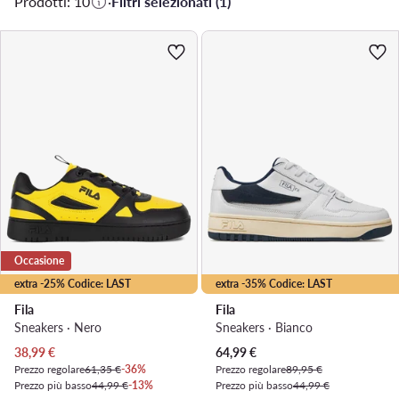
Prodotti: 10
·
Filtri selezionati (1)
Occasione
extra -25% Codice: LAST
extra -35% Codice: LAST
Fila
Fila
Sneakers · Nero
Sneakers · Bianco
Prezzo attuale
Prezzo attuale
38,99
€
64,99
€
Prezzo regolare
61,35 €
-36%
Prezzo regolare
89,95 €
Prezzo più basso
44,99 €
-13%
Prezzo più basso
44,99 €