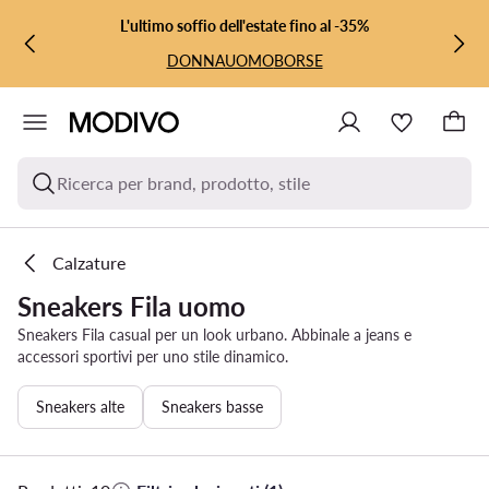
VAI AL CONTENUTO PRINCIPALE
VAI ALLA RICERCA
L'ultimo soffio dell'estate fino al -35%
DONNA
UOMO
BORSE
Ricerca per brand, prodotto, stile
Calzature
Sneakers Fila uomo
Sneakers Fila casual per un look urbano. Abbinale a jeans e
accessori sportivi per uno stile dinamico.
Sneakers alte
Sneakers basse