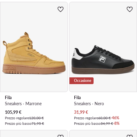
Occasione
Fila
Fila
Sneakers · Marrone
Sneakers · Nero
Prezzo attuale
Prezzo attuale
105,99
€
31,99
€
Prezzo regolare
120,00 €
Prezzo regolare
60,00 €
-46%
Prezzo più basso
71,95 €
Prezzo più basso
34,99 €
-8%