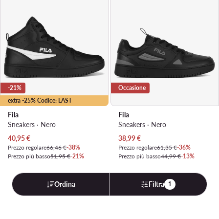
-21%
Occasione
extra -25% Codice: LAST
Fila
Fila
Sneakers · Nero
Sneakers · Nero
Prezzo attuale
Prezzo attuale
40,95
€
38,99
€
Prezzo regolare
66,46 €
-38%
Prezzo regolare
61,35 €
-36%
Prezzo più basso
51,95 €
-21%
Prezzo più basso
44,99 €
-13%
Ordina
Filtra
1