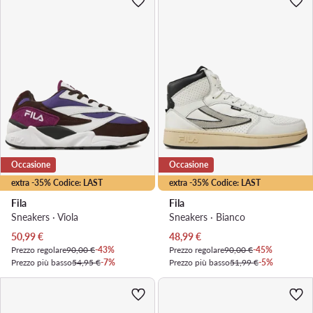
Occasione
Occasione
extra -35% Codice: LAST
extra -35% Codice: LAST
Fila
Fila
Sneakers · Viola
Sneakers · Bianco
Prezzo attuale
Prezzo attuale
50,99
€
48,99
€
Prezzo regolare
90,00 €
-43%
Prezzo regolare
90,00 €
-45%
Prezzo più basso
54,95 €
-7%
Prezzo più basso
51,99 €
-5%