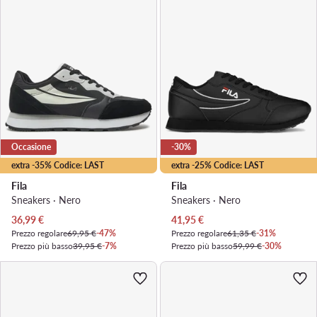
Occasione
-30%
extra -35% Codice: LAST
extra -25% Codice: LAST
Fila
Fila
Sneakers · Nero
Sneakers · Nero
Prezzo attuale
Prezzo attuale
36,99
€
41,95
€
Prezzo regolare
69,95 €
-47%
Prezzo regolare
61,35 €
-31%
Prezzo più basso
39,95 €
-7%
Prezzo più basso
59,99 €
-30%