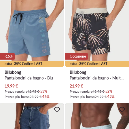
-16%
Occasione
extra -35% Codice: LAST
extra -35% Codice: LAST
Billabong
Billabong
Pantaloncini da bagno · Blu
Pantaloncini da bagno · Multicolore
Prezzo attuale
Prezzo attuale
19,99
€
21,99
€
Prezzo regolare
42,95 €
-53%
Prezzo regolare
45,95 €
-52%
Prezzo più basso
23,99 €
-16%
Prezzo più basso
24,99 €
-12%