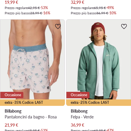
Prezzo attuale
Prezzo attuale
19,99
€
32,99
€
Prezzo regolare
42,95 €
-53%
Prezzo regolare
65,95 €
-49%
Prezzo più basso
23,99 €
-16%
Prezzo più basso
36,99 €
-10%
Occasione
Occasione
extra -35% Codice: LAST
extra -25% Codice: LAST
Billabong
Billabong
Pantaloncini da bagno · Rosa
Felpa · Verde
Prezzo attuale
Prezzo attuale
21,99
€
36,99
€
Prezzo regolare
45,95 €
-52%
Prezzo regolare
69,95 €
-47%