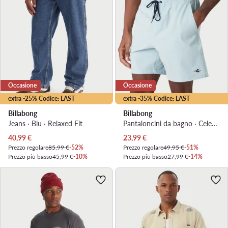
Occasione
Occasione
extra -25% Codice: LAST
extra -35% Codice: LAST
Billabong
Billabong
Jeans · Blu · Relaxed Fit
Pantaloncini da bagno · Celeste
Prezzo attuale
Prezzo attuale
40,99
€
23,99
€
Prezzo regolare
85,99 €
-52%
Prezzo regolare
49,95 €
-51%
Prezzo più basso
45,99 €
-10%
Prezzo più basso
27,99 €
-14%