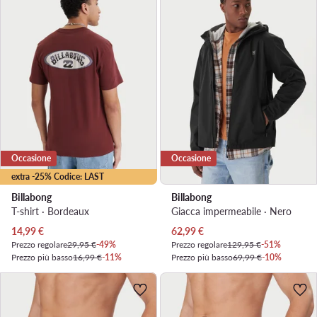
Occasione
Occasione
extra -25% Codice: LAST
Billabong
Billabong
T-shirt · Bordeaux
Giacca impermeabile · Nero
Prezzo attuale
Prezzo attuale
14,99
€
62,99
€
Prezzo regolare
29,95 €
-49%
Prezzo regolare
129,95 €
-51%
Prezzo più basso
16,99 €
-11%
Prezzo più basso
69,99 €
-10%