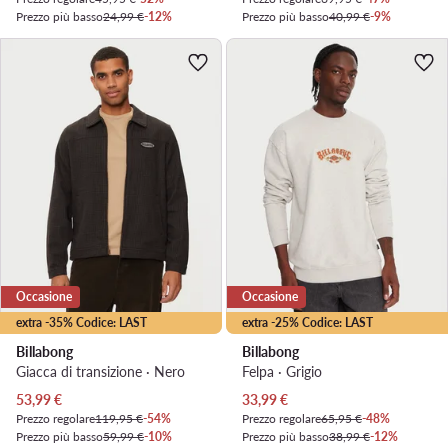
Prezzo più basso
24,99 €
-12%
Prezzo più basso
40,99 €
-9%
Occasione
Occasione
extra -35% Codice: LAST
extra -25% Codice: LAST
Billabong
Billabong
Giacca di transizione · Nero
Felpa · Grigio
Prezzo attuale
Prezzo attuale
53,99
€
33,99
€
Prezzo regolare
119,95 €
-54%
Prezzo regolare
65,95 €
-48%
Prezzo più basso
59,99 €
-10%
Prezzo più basso
38,99 €
-12%