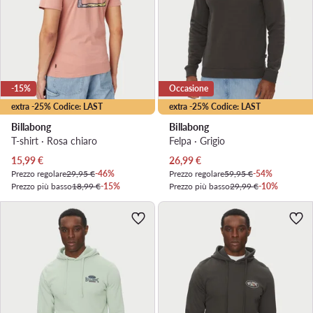
-15%
Occasione
extra -25% Codice: LAST
extra -25% Codice: LAST
Billabong
Billabong
T-shirt · Rosa chiaro
Felpa · Grigio
Prezzo attuale
Prezzo attuale
15,99
€
26,99
€
Prezzo regolare
29,95 €
-46%
Prezzo regolare
59,95 €
-54%
Prezzo più basso
18,99 €
-15%
Prezzo più basso
29,99 €
-10%