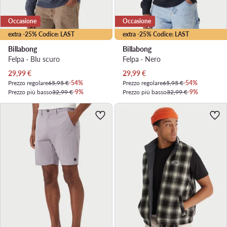
Occasione
Occasione
extra -25% Codice: LAST
extra -25% Codice: LAST
Billabong
Billabong
Felpa · Blu scuro
Felpa · Nero
Prezzo attuale
Prezzo attuale
29,99
€
29,99
€
Prezzo regolare
65,95 €
-54%
Prezzo regolare
65,95 €
-54%
Prezzo più basso
32,99 €
-9%
Prezzo più basso
32,99 €
-9%