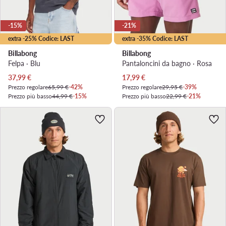
-15%
-21%
extra -25% Codice: LAST
extra -35% Codice: LAST
Billabong
Billabong
Felpa · Blu
Pantaloncini da bagno · Rosa
Prezzo attuale
Prezzo attuale
37,99
€
17,99
€
Prezzo regolare
65,99 €
-42%
Prezzo regolare
29,95 €
-39%
Prezzo più basso
44,99 €
-15%
Prezzo più basso
22,99 €
-21%