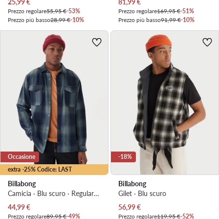
Prezzo attuale
Prezzo attuale
25,99
€
81,99
€
Prezzo regolare
55,95 €
-53%
Prezzo regolare
169,95 €
-51%
Prezzo più basso
28,99 €
-10%
Prezzo più basso
91,99 €
-10%
Occasione
-18%
extra -25% Codice: LAST
Billabong
Billabong
Camicia · Blu scuro · Regular Fit
Gilet · Blu scuro
Prezzo attuale
Prezzo attuale
44,99
€
56,99
€
Prezzo regolare
89,95 €
-49%
Prezzo regolare
119,95 €
-52%