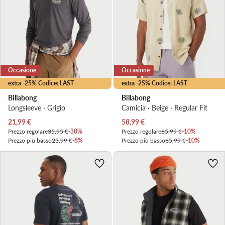
Occasione
Occasione
extra -25% Codice: LAST
extra -25% Codice: LAST
Billabong
Billabong
Longsleeve · Grigio
Camicia · Beige · Regular Fit
Prezzo attuale
Prezzo attuale
21,99
€
58,99
€
Prezzo regolare
35,95 €
-38%
Prezzo regolare
65,99 €
-10%
Prezzo più basso
23,99 €
-8%
Prezzo più basso
65,99 €
-10%