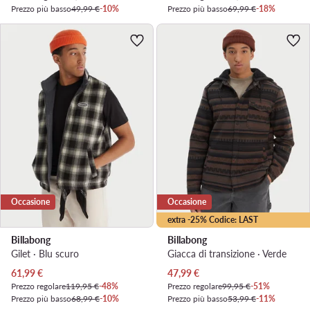
Prezzo più basso
49,99 €
-10%
Prezzo più basso
69,99 €
-18%
Occasione
Occasione
extra -25% Codice: LAST
Billabong
Billabong
Gilet · Blu scuro
Giacca di transizione · Verde
Prezzo attuale
Prezzo attuale
61,99
€
47,99
€
Prezzo regolare
119,95 €
-48%
Prezzo regolare
99,95 €
-51%
Prezzo più basso
68,99 €
-10%
Prezzo più basso
53,99 €
-11%