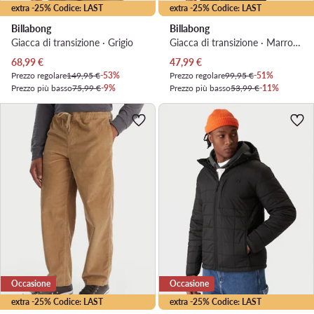
extra -25% Codice: LAST
extra -25% Codice: LAST
Billabong
Billabong
Giacca di transizione · Grigio
Giacca di transizione · Marrone
Prezzo attuale
Prezzo attuale
68,99
€
47,99
€
Prezzo regolare
149,95 €
-53%
Prezzo regolare
99,95 €
-51%
Prezzo più basso
75,99 €
-9%
Prezzo più basso
53,99 €
-11%
Occasione
Occasione
extra -25% Codice: LAST
extra -25% Codice: LAST