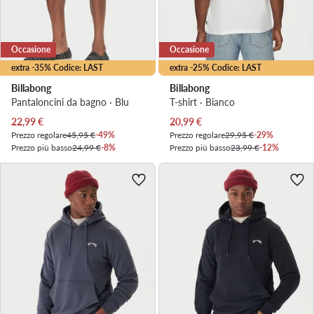
Occasione
Occasione
extra -35% Codice: LAST
extra -25% Codice: LAST
Billabong
Billabong
Pantaloncini da bagno · Blu
T-shirt · Bianco
Prezzo attuale
Prezzo attuale
22,99
€
20,99
€
Prezzo regolare
45,95 €
-49%
Prezzo regolare
29,95 €
-29%
Prezzo più basso
24,99 €
-8%
Prezzo più basso
23,99 €
-12%