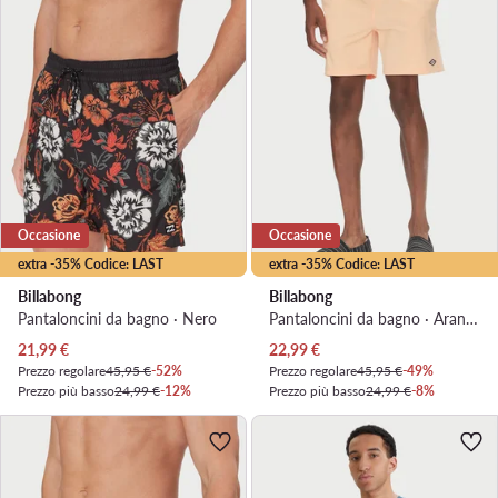
Occasione
Occasione
extra -35% Codice: LAST
extra -35% Codice: LAST
Billabong
Billabong
Pantaloncini da bagno · Nero
Pantaloncini da bagno · Arancione
Prezzo attuale
Prezzo attuale
21,99
€
22,99
€
Prezzo regolare
45,95 €
-52%
Prezzo regolare
45,95 €
-49%
Prezzo più basso
24,99 €
-12%
Prezzo più basso
24,99 €
-8%