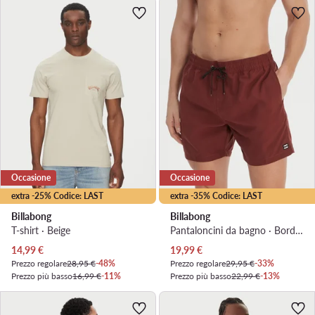
Occasione
Occasione
extra -25% Codice: LAST
extra -35% Codice: LAST
Billabong
Billabong
T-shirt · Beige
Pantaloncini da bagno · Bordeaux
Prezzo attuale
Prezzo attuale
14,99
€
19,99
€
Prezzo regolare
28,95 €
-48%
Prezzo regolare
29,95 €
-33%
Prezzo più basso
16,99 €
-11%
Prezzo più basso
22,99 €
-13%