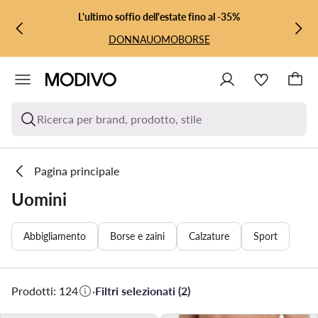
VAI AL CONTENUTO PRINCIPALE
VAI ALLA RICERCA
L'ultimo soffio dell'estate fino al -35%
DONNA
UOMO
BORSE
Ricerca per brand, prodotto, stile
Pagina principale
Uomini
Abbigliamento
Borse e zaini
Calzature
Sport
Prodotti: 124
·
Filtri selezionati (2)