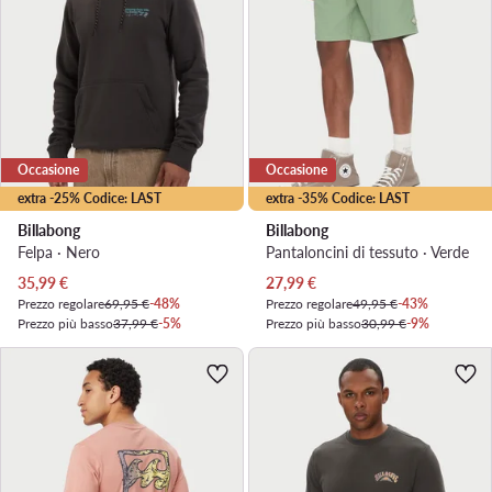
Occasione
Occasione
extra -25% Codice: LAST
extra -35% Codice: LAST
Billabong
Billabong
Felpa · Nero
Pantaloncini di tessuto · Verde
Prezzo attuale
Prezzo attuale
35,99
€
27,99
€
Prezzo regolare
69,95 €
-48%
Prezzo regolare
49,95 €
-43%
Prezzo più basso
37,99 €
-5%
Prezzo più basso
30,99 €
-9%