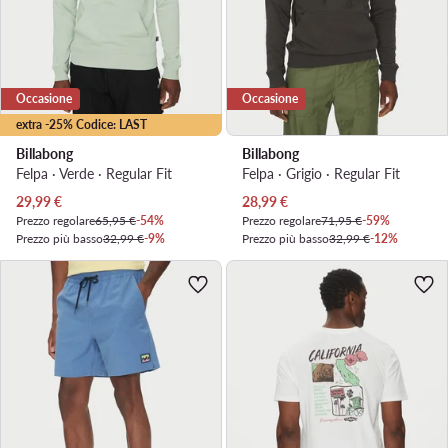
Occasione
Occasione
extra -25% Codice: LAST
Billabong
Billabong
Felpa · Verde · Regular Fit
Felpa · Grigio · Regular Fit
Prezzo attuale
Prezzo attuale
29,99
€
28,99
€
Prezzo regolare
65,95 €
-54%
Prezzo regolare
71,95 €
-59%
Prezzo più basso
32,99 €
-9%
Prezzo più basso
32,99 €
-12%