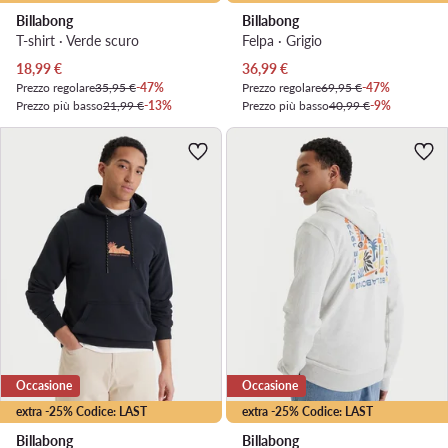
Billabong
Billabong
T-shirt · Verde scuro
Felpa · Grigio
Prezzo attuale
Prezzo attuale
18,99
€
36,99
€
Prezzo regolare
35,95 €
-47%
Prezzo regolare
69,95 €
-47%
Prezzo più basso
21,99 €
-13%
Prezzo più basso
40,99 €
-9%
Occasione
Occasione
extra -25% Codice: LAST
extra -25% Codice: LAST
Billabong
Billabong