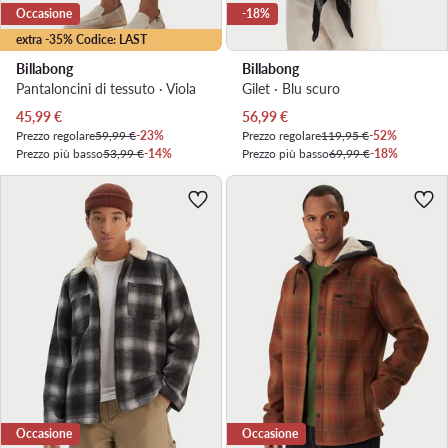
Occasione
-18%
extra -35% Codice: LAST
Billabong
Billabong
Pantaloncini di tessuto · Viola
Gilet · Blu scuro
Prezzo attuale
Prezzo attuale
45,99
€
56,99
€
Prezzo regolare
59,99 €
-23%
Prezzo regolare
119,95 €
-52%
Prezzo più basso
53,99 €
-14%
Prezzo più basso
69,99 €
-18%
Occasione
Occasione