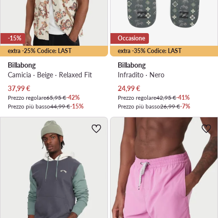
-15%
Occasione
extra -25% Codice: LAST
extra -35% Codice: LAST
Billabong
Billabong
Camicia · Beige · Relaxed Fit
Infradito · Nero
Prezzo attuale
Prezzo attuale
37,99
€
24,99
€
Prezzo regolare
65,95 €
-42%
Prezzo regolare
42,95 €
-41%
Prezzo più basso
44,99 €
-15%
Prezzo più basso
26,99 €
-7%