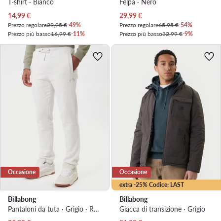
T-shirt · Bianco
Felpa · Nero
Prezzo attuale
Prezzo attuale
14,99
€
29,99
€
Prezzo regolare
29,95 €
-49%
Prezzo regolare
65,95 €
-54%
Prezzo più basso
16,99 €
-11%
Prezzo più basso
32,99 €
-9%
Occasione
Occasione
extra -25% Codice: LAST
Billabong
Billabong
Pantaloni da tuta · Grigio · Regular Fit
Giacca di transizione · Grigio