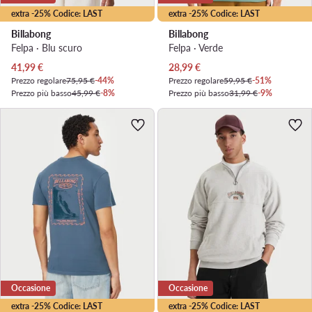
extra -25% Codice: LAST
extra -25% Codice: LAST
Billabong
Billabong
Felpa · Blu scuro
Felpa · Verde
Prezzo attuale
Prezzo attuale
41,99
€
28,99
€
Prezzo regolare
75,95 €
-44%
Prezzo regolare
59,95 €
-51%
Prezzo più basso
45,99 €
-8%
Prezzo più basso
31,99 €
-9%
Occasione
Occasione
extra -25% Codice: LAST
extra -25% Codice: LAST