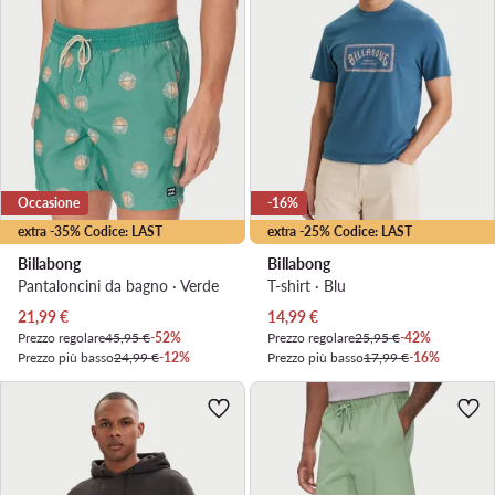
Occasione
-16%
extra -35% Codice: LAST
extra -25% Codice: LAST
Billabong
Billabong
Pantaloncini da bagno · Verde
T-shirt · Blu
Prezzo attuale
Prezzo attuale
21,99
€
14,99
€
Prezzo regolare
45,95 €
-52%
Prezzo regolare
25,95 €
-42%
Prezzo più basso
24,99 €
-12%
Prezzo più basso
17,99 €
-16%