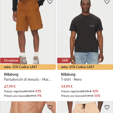
Occasione
-16%
extra -35% Codice: LAST
extra -25% Codice: LAST
Billabong
Billabong
Pantaloncini di tessuto · Marrone
T-shirt · Nero
Prezzo attuale
Prezzo attuale
27,99
€
14,99
€
Prezzo regolare
49,95 €
-43%
Prezzo regolare
25,95 €
-42%
Prezzo più basso
30,99 €
-9%
Prezzo più basso
17,99 €
-16%