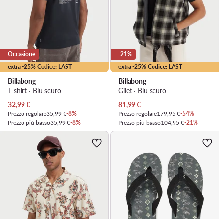
Occasione
-21%
extra -25% Codice: LAST
extra -25% Codice: LAST
Billabong
Billabong
T-shirt · Blu scuro
Gilet · Blu scuro
Prezzo attuale
Prezzo attuale
32,99
€
81,99
€
Prezzo regolare
35,99 €
-8%
Prezzo regolare
179,95 €
-54%
Prezzo più basso
35,99 €
-8%
Prezzo più basso
104,95 €
-21%