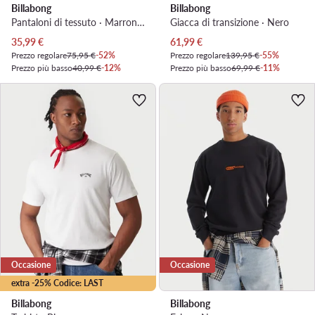
Billabong
Billabong
Pantaloni di tessuto · Marrone · Regular Fit
Giacca di transizione · Nero
Prezzo attuale
Prezzo attuale
35,99
€
61,99
€
Prezzo regolare
75,95 €
-52%
Prezzo regolare
139,95 €
-55%
Prezzo più basso
40,99 €
-12%
Prezzo più basso
69,99 €
-11%
Occasione
Occasione
extra -25% Codice: LAST
Billabong
Billabong