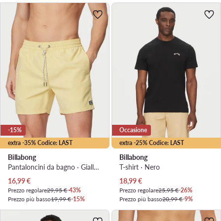
-15%
Occasione
extra -35% Codice: LAST
extra -25% Codice: LAST
Billabong
Billabong
Pantaloncini da bagno · Giallo chiaro
T-shirt · Nero
Prezzo attuale
Prezzo attuale
16,99
€
18,99
€
Prezzo regolare
29,95 €
-43%
Prezzo regolare
25,95 €
-26%
Prezzo più basso
19,99 €
-15%
Prezzo più basso
20,99 €
-9%