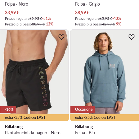
Felpa · Nero
Felpa · Grigio
Prezzo attuale
Prezzo attuale
33,99
€
38,99
€
Prezzo regolare
69,95 €
-51%
Prezzo regolare
65,95 €
-40%
Prezzo più basso
38,99 €
-12%
Prezzo più basso
42,99 €
-9%
-16%
Occasione
extra -35% Codice: LAST
extra -25% Codice: LAST
Billabong
Billabong
Pantaloncini da bagno · Nero
Felpa · Blu