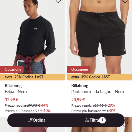
Occasione
Occasione
extra -25% Codice: LAST
extra -35% Codice: LAST
Billabong
Billabong
Felpa · Nero
Pantaloncini da bagno · Nero
Prezzo attuale
Prezzo attuale
32,99
€
20,99
€
Prezzo regolare
59,95 €
-44%
Prezzo regolare
29,95 €
-29%
Prezzo più basso
36,95 €
-10%
Prezzo più basso
22,99 €
-8%
Ordina
Filtra
1