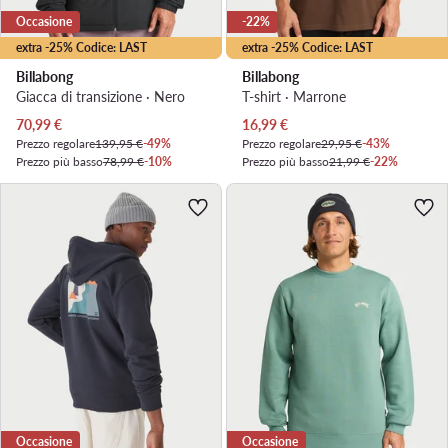
Occasione
-22%
extra -25% Codice: LAST
extra -25% Codice: LAST
Billabong
Billabong
Giacca di transizione · Nero
T-shirt · Marrone
Prezzo attuale
Prezzo attuale
70,99
€
16,99
€
Prezzo regolare
139,95 €
-49%
Prezzo regolare
29,95 €
-43%
Prezzo più basso
78,99 €
-10%
Prezzo più basso
21,99 €
-22%
Occasione
Occasione