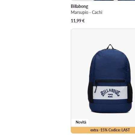
Billabong
Marsupio · Cachi
11,99
€
Novità
extra -15% Codice: LAST