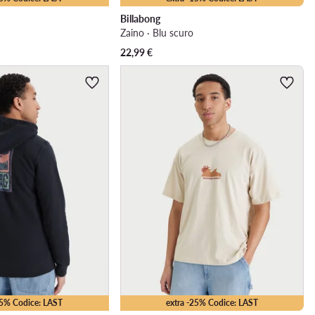
Billabong
Zaino · Blu scuro
22,99
€
25% Codice: LAST
extra -25% Codice: LAST