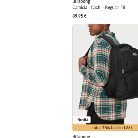
Billabong
Camicia · Cachi · Regular Fit
89,95
€
Novità
extra -15% Codice: LAST
Billabong