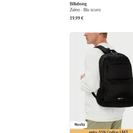
Billabong
Zaino · Blu scuro
19,99
€
Novità
extra -15% Codice: LAST