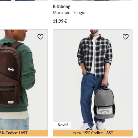
Billabong
Marsupio · Grigio
11,99
€
Novità
15% Codice: LAST
extra -15% Codice: LAST