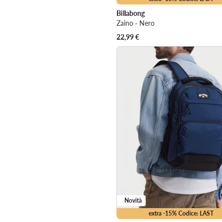
Billabong
Zaino · Nero
22,99
€
Novità
extra -15% Codice: LAST