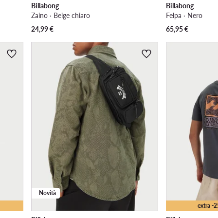
Billabong
Billabong
Zaino · Beige chiaro
Felpa · Nero
24,99
€
65,95
€
Novità
extra -