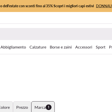
io dell'estate con sconti fino al 35% Scopri i migliori capi estivi
DONNA
Abbigliamento
Calzature
Borse e zaini
Accessori
Sport
P
olore
Prezzo
Marca
1