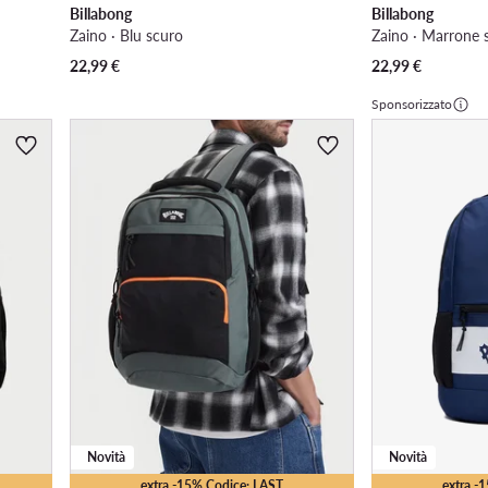
Billabong
Billabong
Zaino · Blu scuro
Zaino · Marrone 
22,99
€
22,99
€
Sponsorizzato
Novità
Novità
extra -15% Codice: LAST
extra -