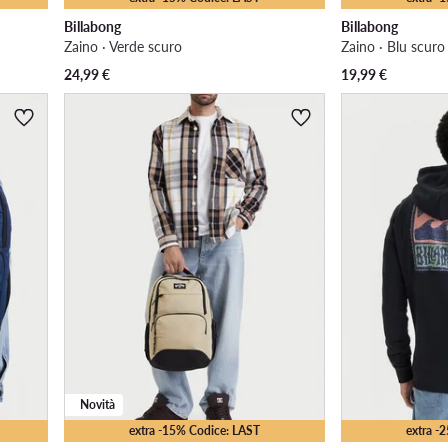
Billabong
Billabong
Zaino · Verde scuro
Zaino · Blu scuro
24,99
€
19,99
€
Novità
extra -15% Codice: LAST
extra -