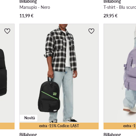
Billabong
Billabong
Marsupio · Nero
T-shirt · Blu scur
11,99
€
29,95
€
Novità
extra -15% Codice: LAST
extra -
Billabong
Billabong