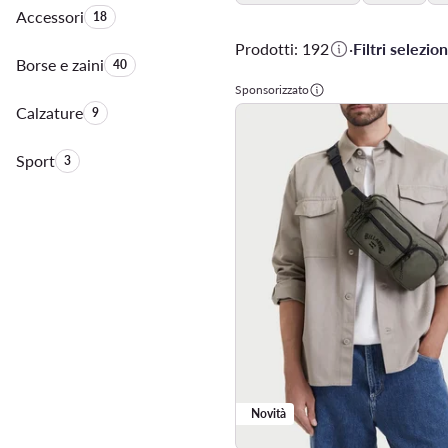
Accessori
Quantità di prodotti:
18
Prodotti: 192
·
Filtri selezion
Borse e zaini
Quantità di prodotti:
40
Sponsorizzato
Calzature
Quantità di prodotti:
9
Sport
Quantità di prodotti:
3
Novità