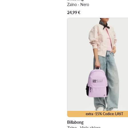
Zaino · Nero
24,99
€
extra -15% Codice: LAST
Billabong
Zaino · Viola chiaro