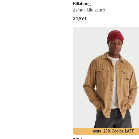
Billabong
Zaino · Blu scuro
24,99
€
extra -25% Codice: LAST