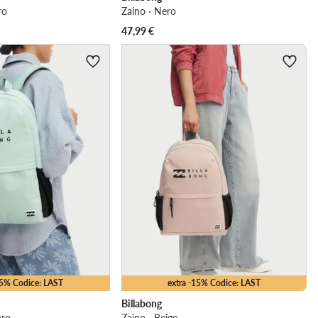
ro
Zaino · Nero
47,99
€
15% Codice: LAST
extra -15% Codice: LAST
Billabong
aro
Zaino · Beige