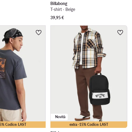
Billabong
T-shirt · Beige
39,95
€
Novità
25% Codice: LAST
extra -15% Codice: LAST