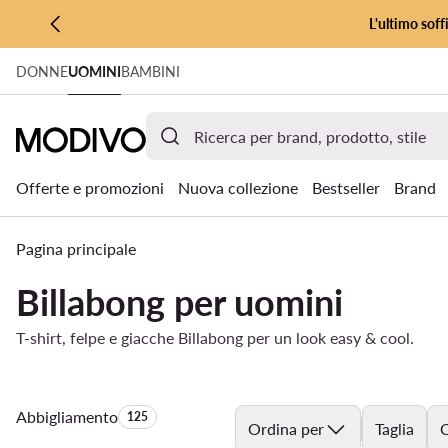
L'ultimo soff
VAI AL CONTENUTO PRINCIPALE
DONNE
UOMINI
BAMBINI
VAI ALLA RICERCA
Offerte e promozioni
Nuova collezione
Bestseller
Brand
Pagina principale
Billabong per uomini
T-shirt, felpe e giacche Billabong per un look easy & cool.
Abbigliamento
Quantità di prodotti:
125
Ordina per
Taglia
C