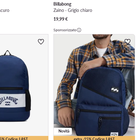
Billabong
scuro
Zaino · Grigio chiaro
19,99
€
Sponsorizzato
Novità
15% Codice: LAST
extra -15% Codice: LAST