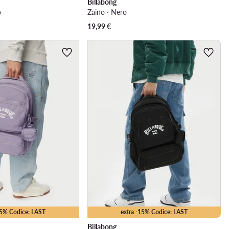
Billabong
o
Zaino · Nero
19,99
€
15% Codice: LAST
extra -15% Codice: LAST
Billabong