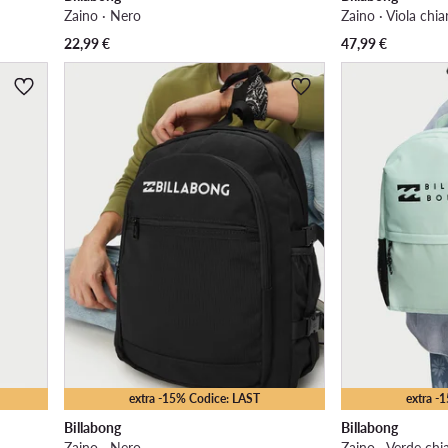
Zaino · Nero
Zaino · Viola chia
22,99
€
47,99
€
extra -15% Codice: LAST
extra -
Billabong
Billabong
Zaino · Nero
Zaino · Verde chi