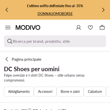
VAI AL CONTENUTO PRINCIPALE
VAI ALLA RICERCA
L'ultimo soffio dell'estate fino al -35%
DONNA
UOMO
BORSE
Ricerca per brand, prodotto, stile
Pagina principale
DC Shoes per uomini
Felpe oversize e t-shirt DC Shoes – stile urbano senza
compromessi.
Abbigliamento
Accessori
Borse e zaini
Calzature