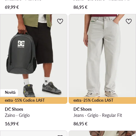
69,99
€
86,95
€
Novità
extra -15% Codice: LAST
extra -25% Codice: LAST
DC Shoes
DC Shoes
Zaino · Grigio
Jeans · Grigio · Regular Fit
16,99
€
86,95
€