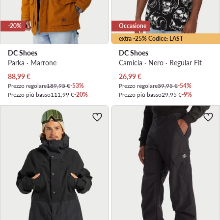
-20%
Occasione
extra -25% Codice: LAST
DC Shoes
DC Shoes
Parka · Marrone
Camicia · Nero · Regular Fit
Prezzo attuale
Prezzo attuale
88,99
€
26,99
€
Prezzo regolare
189,95 €
-53%
Prezzo regolare
59,95 €
-54%
Prezzo più basso
111,99 €
-20%
Prezzo più basso
29,95 €
-9%