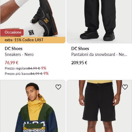
Occasione
extra -15% Codice: LAST
DC Shoes
DC Shoes
Sneakers · Nero
Pantaloni da snowboard · Nero
Prezzo attuale
76,99
€
209,95
€
Prezzo regolare
84,99 €
-9%
Prezzo più basso
84,99 €
-9%