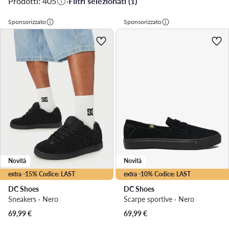
Prodotti: 405
·
Filtri selezionati (1)
Sponsorizzato
Sponsorizzato
Novità
Novità
extra -15% Codice: LAST
extra -10% Codice: LAST
DC Shoes
DC Shoes
Sneakers · Nero
Scarpe sportive · Nero
69,99
€
69,99
€