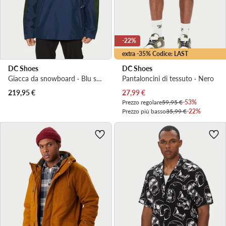
-22%
extra -35% Codice: LAST
DC Shoes
DC Shoes
Giacca da snowboard · Blu scuro
Pantaloncini di tessuto · Nero
Prezzo attuale
219,95
€
27,99
€
Prezzo regolare
59,95 €
-53%
Prezzo più basso
35,99 €
-22%