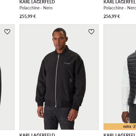
KARL LAGERFELD
KARL LAGERFE
Polacchine · Nero
Polacchine · Ner
255,99
€
256,99
€
extra -
KARL LAGERFELD
KARL LAGERFE