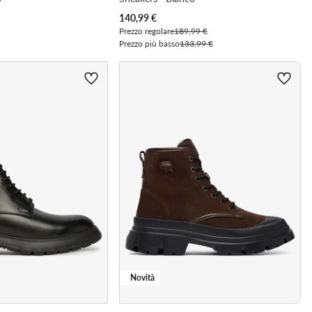
Prezzo attuale
140,99
€
Prezzo regolare
189,99 €
Prezzo più basso
133,99 €
Novità