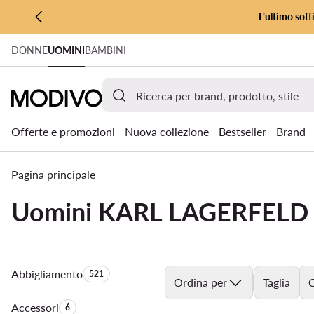
L'ultimo soff
VAI AL CONTENUTO PRINCIPALE
DONNE
UOMINI
BAMBINI
VAI ALLA RICERCA
Offerte e promozioni
Nuova collezione
Bestseller
Brand
Pagina principale
Uomini KARL LAGERFELD
Abbigliamento
Quantità di prodotti:
521
Ordina per
Taglia
C
Accessori
Quantità di prodotti:
6