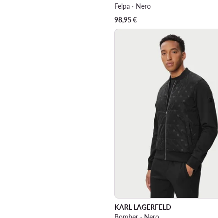
Felpa · Nero
98,95
€
KARL LAGERFELD
Bomber · Nero