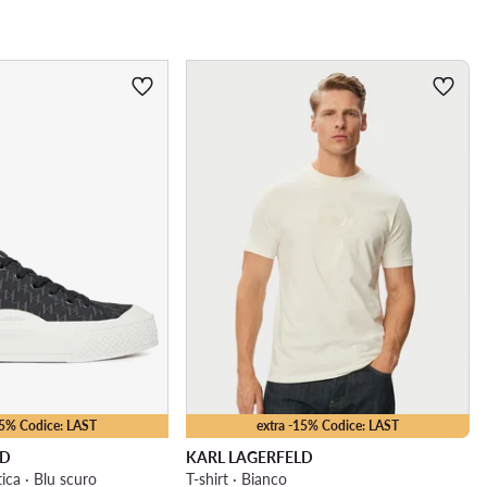
25% Codice: LAST
extra -15% Codice: LAST
LD
KARL LAGERFELD
ica · Blu scuro
T-shirt · Bianco