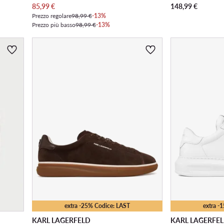
Prezzo attuale
85,99
€
148,99
€
Prezzo regolare
98,99 €
-13%
Prezzo più basso
98,99 €
-13%
extra -25% Codice: LAST
extra -
KARL LAGERFELD
KARL LAGERFE