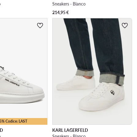
o
Sneakers · Bianco
214,95
€
25% Codice: LAST
LD
KARL LAGERFELD
o
Sneakers · Bianco