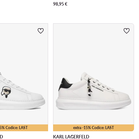
98,95
€
15% Codice: LAST
extra -15% Codice: LAST
LD
KARL LAGERFELD