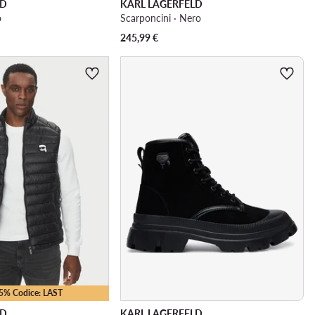
LD
KARL LAGERFELD
o
Scarponcini · Nero
245,99
€
25% Codice: LAST
LD
KARL LAGERFELD