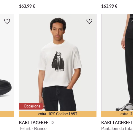
163,99
€
163,99
€
Occasione
extra -10% Codice: LAST
extra -
KARL LAGERFELD
KARL LAGERFE
T-shirt · Bianco
Pantaloni da tuta