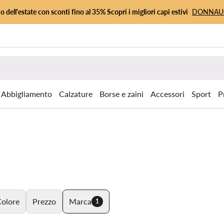
io dell'estate con sconti fino al 35% Scopri i migliori capi estivi
DONNA
Abbigliamento
Calzature
Borse e zaini
Accessori
Sport
P
olore
Prezzo
Marca
1