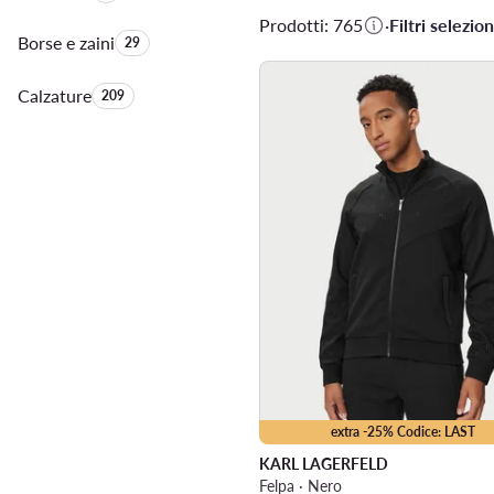
Prodotti: 765
·
Filtri selezion
Borse e zaini
Quantità di prodotti:
29
Calzature
Quantità di prodotti:
209
extra -25% Codice: LAST
KARL LAGERFELD
Felpa · Nero