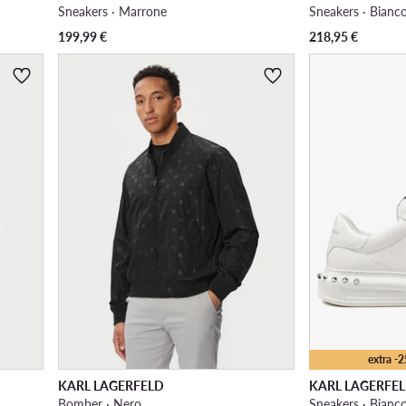
Sneakers · Marrone
Sneakers · Bianc
199,99
€
218,95
€
extra -
KARL LAGERFELD
KARL LAGERFE
Bomber · Nero
Sneakers · Bianc