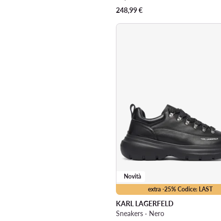
248,99
€
Novità
extra -25% Codice: LAST
KARL LAGERFELD
Sneakers · Nero