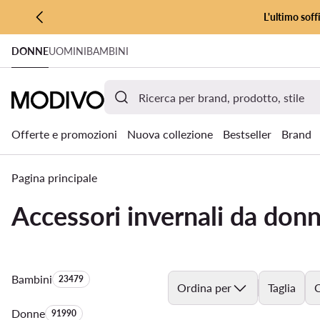
L'ultimo soff
VAI AL CONTENUTO PRINCIPALE
DONNE
UOMINI
BAMBINI
VAI ALLA RICERCA
Offerte e promozioni
Nuova collezione
Bestseller
Brand
Pagina principale
Accessori invernali da don
Bambini
Quantità di prodotti:
23479
Ordina per
Taglia
C
Donne
Quantità di prodotti:
91990