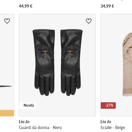
44,99
€
34,99
€
Novità
-27%
Liu Jo
Liu Jo
Guanti da donna · Nero
Scialle · Beige