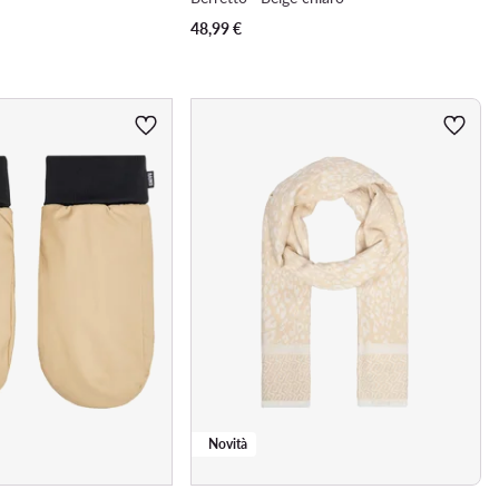
48,99
€
Novità