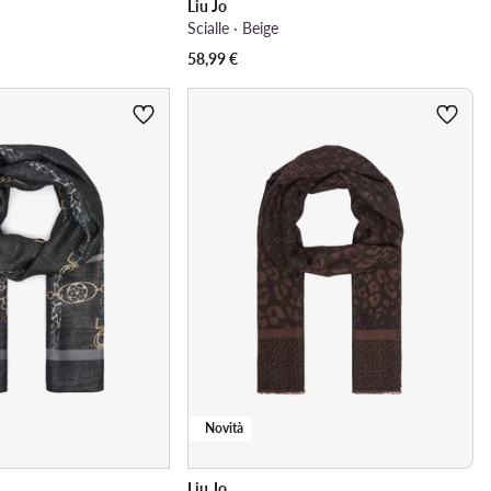
Liu Jo
Scialle · Beige
58,99
€
Novità
Liu Jo