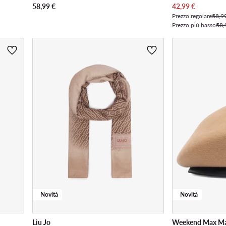
Prezzo attuale
58,99
€
42,99
€
Prezzo regolare
58,9
Prezzo più basso
58,
Novità
Novità
Liu Jo
Weekend Max M