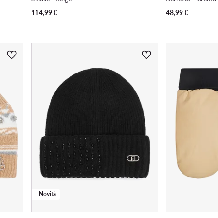
114,99
€
48,99
€
Novità