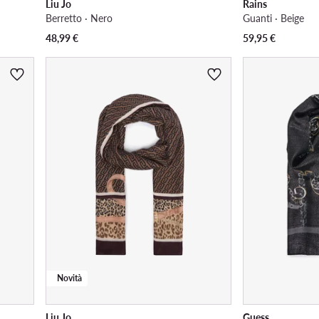
Liu Jo
Rains
Berretto · Nero
Guanti · Beige
48,99
€
59,95
€
Novità
Liu Jo
Guess