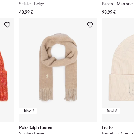
Scialle · Beige
Basco · Marrone 
48,99
€
98,99
€
Novità
Novità
Polo Ralph Lauren
Liu Jo
Scialle · Beige
Berretto · Crema