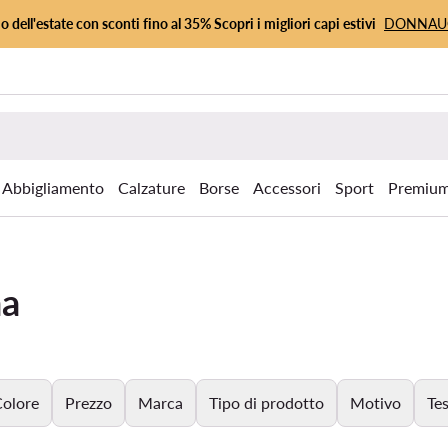
io dell'estate con sconti fino al 35% Scopri i migliori capi estivi
DONNA
Abbigliamento
Calzature
Borse
Accessori
Sport
Premiu
na
olore
Prezzo
Marca
Tipo di prodotto
Motivo
Te