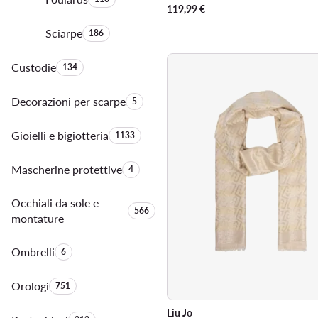
119,99
€
Sciarpe
Quantità di prodotti:
186
Custodie
Quantità di prodotti:
134
Decorazioni per scarpe
Quantità di prodotti:
5
Gioielli e bigiotteria
Quantità di prodotti:
1133
Mascherine protettive
Quantità di prodotti:
4
Occhiali da sole e
Quantità di prodotti:
566
montature
Ombrelli
Quantità di prodotti:
6
Orologi
Quantità di prodotti:
751
Liu Jo