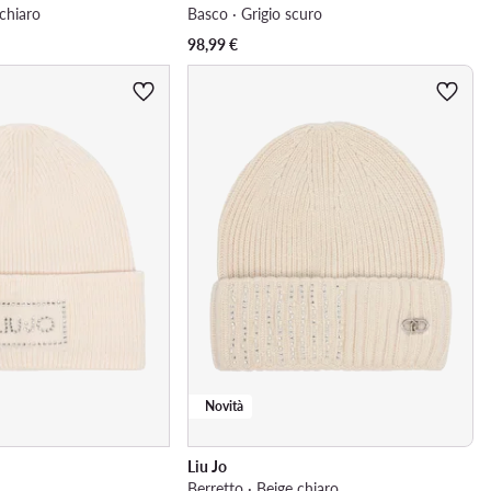
chiaro
Basco · Grigio scuro
98,99
€
Novità
Liu Jo
Berretto · Beige chiaro