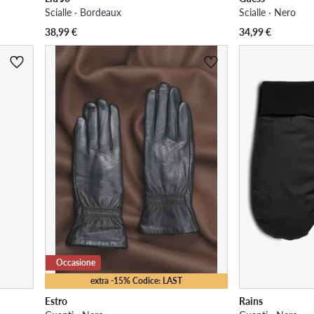
Scialle · Bordeaux
Scialle · Nero
38,99
€
34,99
€
Occasione
extra -15% Codice: LAST
Estro
Rains