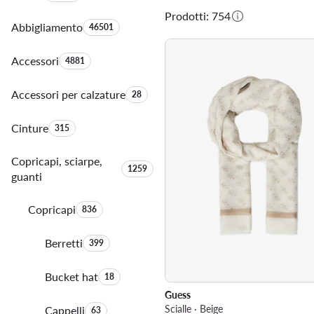
Prodotti: 754
Abbigliamento
Quantità di prodotti:
46501
Accessori
Quantità di prodotti:
4881
Accessori per calzature
Quantità di prodotti:
28
Cinture
Quantità di prodotti:
315
Copricapi, sciarpe,
Quantità di prodotti:
1259
guanti
Copricapi
Quantità di prodotti:
836
Berretti
Quantità di prodotti:
399
Bucket hat
Quantità di prodotti:
18
Guess
Scialle · Beige
Cappelli
Quantità di prodotti:
63