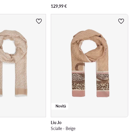
129,99
€
Novità
Liu Jo
Scialle · Beige