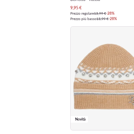
Prezzo attuale
9,95
€
Prezzo regolare
13,99 €
-28%
Prezzo più basso
13,99 €
-28%
Novità