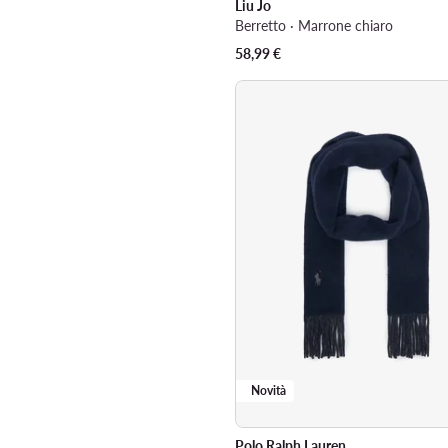
Liu Jo
Berretto · Marrone chiaro
58,99
€
Novità
Polo Ralph Lauren