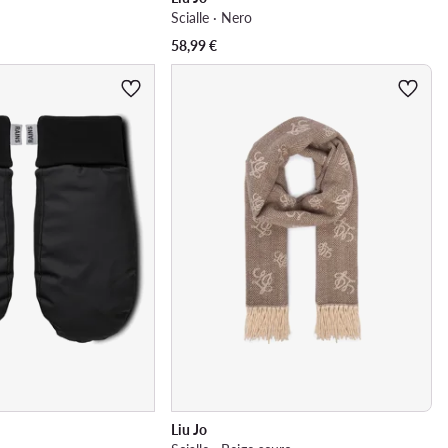
Scialle · Nero
58,99
€
Liu Jo