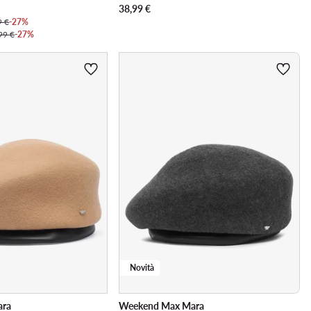
38,99
€
9 €
-27%
99 €
-27%
Novità
ara
Weekend Max Mara