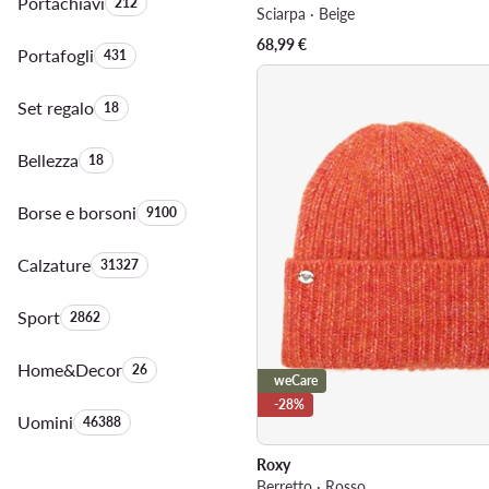
Portachiavi
Quantità di prodotti:
212
Sciarpa · Beige
68,99
€
Portafogli
Quantità di prodotti:
431
Set regalo
Quantità di prodotti:
18
Bellezza
Quantità di prodotti:
18
Borse e borsoni
Quantità di prodotti:
9100
Calzature
Quantità di prodotti:
31327
Sport
Quantità di prodotti:
2862
Home&Decor
Quantità di prodotti:
26
weCare
-28%
Uomini
Quantità di prodotti:
46388
Roxy
Berretto · Rosso