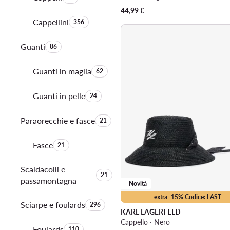
44,99
€
Cappellini
Quantità di prodotti:
356
Guanti
Quantità di prodotti:
86
Guanti in maglia
Quantità di prodotti:
62
Guanti in pelle
Quantità di prodotti:
24
Paraorecchie e fasce
Quantità di prodotti:
21
Fasce
Quantità di prodotti:
21
Scaldacolli e
Quantità di prodotti:
21
passamontagna
Novità
extra -15% Codice: LAST
Sciarpe e foulards
Quantità di prodotti:
296
KARL LAGERFELD
Cappello · Nero
Foulards
Quantità di prodotti:
110