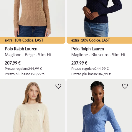
extra -10% Codice: LAST
extra -10% Codice: LAST
Polo Ralph Lauren
Polo Ralph Lauren
Maglione · Beige · Slim Fit
Maglione · Blu scuro · Slim Fit
Prezzo attuale
Prezzo attuale
207,99
€
207,99
€
Prezzo regolare
244,99 €
Prezzo regolare
244,99 €
Prezzo più basso
198,99 €
Prezzo più basso
186,99 €