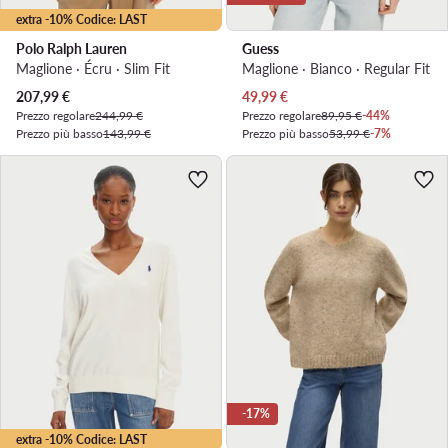
extra -10% Codice: LAST
Polo Ralph Lauren
Guess
Maglione · Écru · Slim Fit
Maglione · Bianco · Regular Fit
Prezzo attuale
Prezzo attuale
207,99
€
49,99
€
Prezzo regolare
244,99 €
Prezzo regolare
89,95 €
-44%
Prezzo più basso
143,99 €
Prezzo più basso
53,99 €
-7%
-17%
extra -10% Codice: LAST