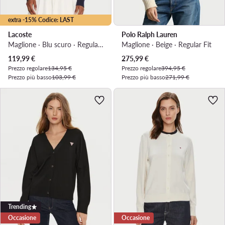
extra -15% Codice: LAST
Lacoste
Polo Ralph Lauren
Maglione · Blu scuro · Regular Fit
Maglione · Beige · Regular Fit
Prezzo attuale
Prezzo attuale
119,99
€
275,99
€
Prezzo regolare
134,95 €
Prezzo regolare
394,95 €
Prezzo più basso
103,99 €
Prezzo più basso
271,99 €
Trending
Occasione
Occasione