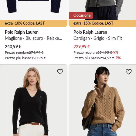
Occasione
extra -10% Codice: LAST
extra -15% Codice: LAST
Polo Ralph Lauren
Polo Ralph Lauren
Maglione · Blu scuro · Relaxed Fit
Cardigan · Grigio · Slim Fit
Prezzo attuale
Prezzo attuale
240,99
€
229,99
€
Prezzo regolare
274,99 €
Prezzo regolare
254,95 €
-9%
Prezzo più basso
190,95 €
Prezzo più basso
254,95 €
-9%