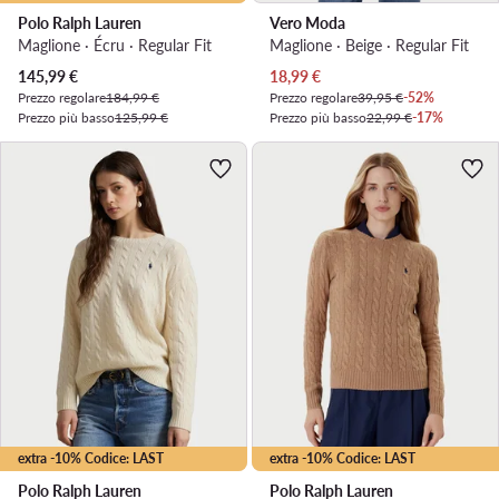
Polo Ralph Lauren
Vero Moda
Maglione · Écru · Regular Fit
Maglione · Beige · Regular Fit
Prezzo attuale
Prezzo attuale
145,99
€
18,99
€
Prezzo regolare
184,99 €
Prezzo regolare
39,95 €
-52%
Prezzo più basso
125,99 €
Prezzo più basso
22,99 €
-17%
extra -10% Codice: LAST
extra -10% Codice: LAST
Polo Ralph Lauren
Polo Ralph Lauren