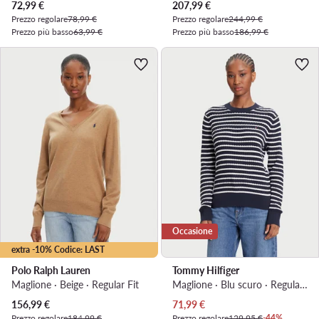
Prezzo attuale
Prezzo attuale
72,99
€
207,99
€
Prezzo regolare
78,99 €
Prezzo regolare
244,99 €
Prezzo più basso
63,99 €
Prezzo più basso
186,99 €
Occasione
extra -10% Codice: LAST
Polo Ralph Lauren
Tommy Hilfiger
Maglione · Beige · Regular Fit
Maglione · Blu scuro · Regular Fit
Prezzo attuale
Prezzo attuale
156,99
€
71,99
€
Prezzo regolare
184,99 €
Prezzo regolare
129,95 €
-44%