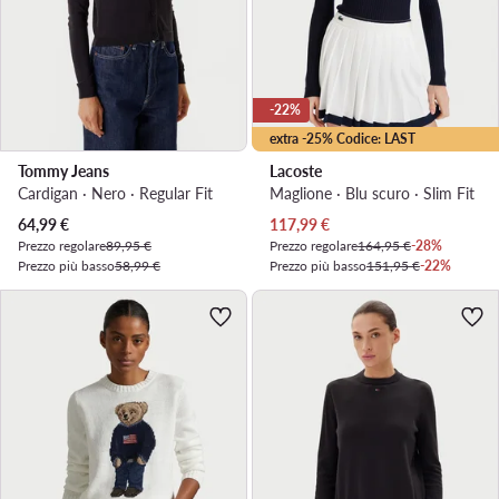
-22%
extra -25% Codice: LAST
Tommy Jeans
Lacoste
Cardigan · Nero · Regular Fit
Maglione · Blu scuro · Slim Fit
Prezzo attuale
Prezzo attuale
64,99
€
117,99
€
Prezzo regolare
89,95 €
Prezzo regolare
164,95 €
-28%
Prezzo più basso
58,99 €
Prezzo più basso
151,95 €
-22%