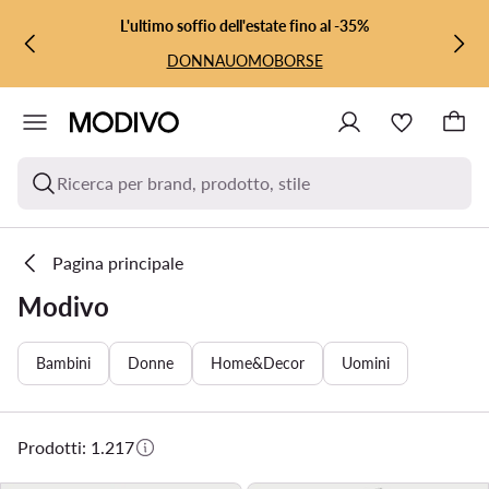
VAI AL CONTENUTO PRINCIPALE
VAI ALLA RICERCA
L'ultimo soffio dell'estate fino al -35%
DONNA
UOMO
BORSE
Ricerca per brand, prodotto, stile
Pagina principale
Modivo
Bambini
Donne
Home&Decor
Uomini
Prodotti: 1.217