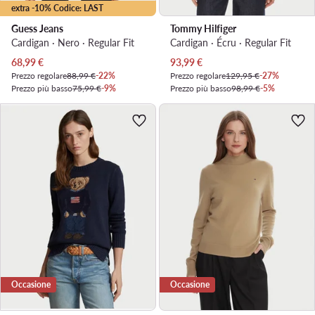
extra -10% Codice: LAST
Guess Jeans
Tommy Hilfiger
Cardigan · Nero · Regular Fit
Cardigan · Écru · Regular Fit
Prezzo attuale
Prezzo attuale
68,99
€
93,99
€
Prezzo regolare
88,99 €
-22%
Prezzo regolare
129,95 €
-27%
Prezzo più basso
75,99 €
-9%
Prezzo più basso
98,99 €
-5%
Occasione
Occasione