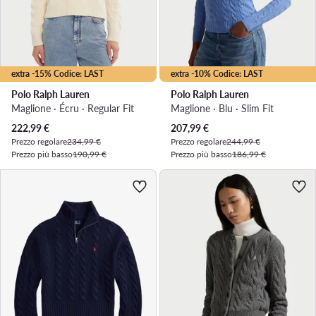
extra -15% Codice: LAST
extra -10% Codice: LAST
Polo Ralph Lauren
Polo Ralph Lauren
Maglione · Écru · Regular Fit
Maglione · Blu · Slim Fit
Prezzo attuale
Prezzo attuale
222,99
€
207,99
€
Prezzo regolare
234,99 €
Prezzo regolare
244,99 €
Prezzo più basso
190,99 €
Prezzo più basso
186,99 €