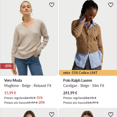
-20%
extra -15% Codice: LAST
Vero Moda
Polo Ralph Lauren
Maglione · Beige · Relaxed Fit
Cardigan · Beige · Slim Fit
Prezzo attuale
Prezzo attuale
15,99
€
241,99
€
Prezzo regolare
24,95 €
-35%
Prezzo regolare
254,95 €
Prezzo più basso
19,99 €
-20%
Prezzo più basso
214,99 €