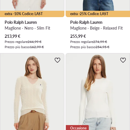
extra -10% Codice: LAST
extra -25% Codice: LAST
Polo Ralph Lauren
Polo Ralph Lauren
Maglione · Nero · Slim Fit
Maglione · Beige · Relaxed Fit
Prezzo attuale
Prezzo attuale
213,99
€
255,99
€
Prezzo regolare
244,99 €
Prezzo regolare
274,99 €
Prezzo più basso
162,99 €
Prezzo più basso
254,95 €
Occasione