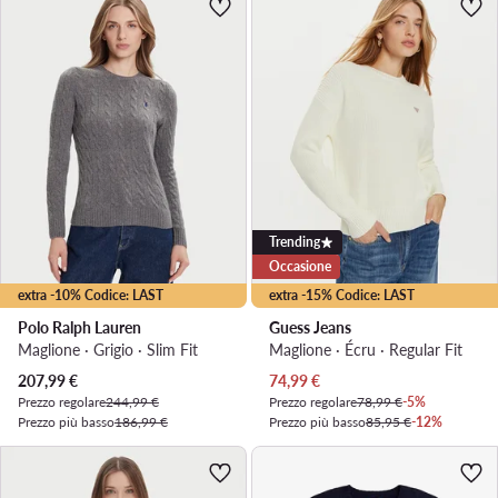
Trending
Occasione
extra -10% Codice: LAST
extra -15% Codice: LAST
Polo Ralph Lauren
Guess Jeans
Maglione · Grigio · Slim Fit
Maglione · Écru · Regular Fit
Prezzo attuale
Prezzo attuale
207,99
€
74,99
€
Prezzo regolare
244,99 €
Prezzo regolare
78,99 €
-5%
Prezzo più basso
186,99 €
Prezzo più basso
85,95 €
-12%