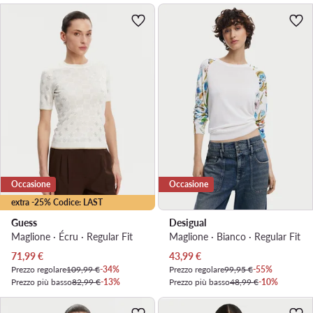
Occasione
Occasione
extra -25% Codice: LAST
Guess
Desigual
Maglione · Écru · Regular Fit
Maglione · Bianco · Regular Fit
Prezzo attuale
Prezzo attuale
71,99
€
43,99
€
Prezzo regolare
109,99 €
-34%
Prezzo regolare
99,95 €
-55%
Prezzo più basso
82,99 €
-13%
Prezzo più basso
48,99 €
-10%