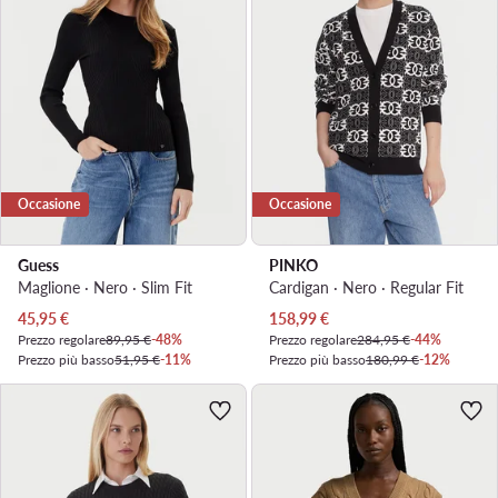
Occasione
Occasione
Guess
PINKO
Maglione · Nero · Slim Fit
Cardigan · Nero · Regular Fit
Prezzo attuale
Prezzo attuale
45,95
€
158,99
€
Prezzo regolare
89,95 €
-48%
Prezzo regolare
284,95 €
-44%
Prezzo più basso
51,95 €
-11%
Prezzo più basso
180,99 €
-12%