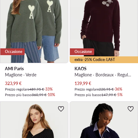
Occasione
Occasione
extra -25% Codice: LAST
AMI Paris
KAOS
Maglione · Verde
Maglione · Bordeaux · Regular Fit
Prezzo attuale
Prezzo attuale
323,99
€
139,99
€
Prezzo regolare
489,95 €
-33%
Prezzo regolare
220,95 €
-36%
Prezzo più basso
360,99 €
-10%
Prezzo più basso
147,99 €
-5%