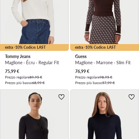
extra -10% Codice: LAST
extra -10% Codice: LAST
Tommy Jeans
Guess
Maglione · Écru · Regular Fit
Maglione · Marrone · Slim Fit
Prezzo attuale
Prezzo attuale
75,99
€
76,99
€
Prezzo regolare
89,95 €
Prezzo regolare
98,95 €
Prezzo più basso
68,99 €
Prezzo più basso
57,99 €