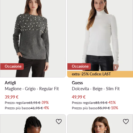
Occasione
Occasione
extra -25% Codice: LAST
Artigli
Guess
Maglione · Grigio · Regular Fit
Dolcevita · Beige · Slim Fit
Prezzo attuale
Prezzo attuale
39,99
€
49,99
€
Prezzo regolare
65,95 €
-39%
Prezzo regolare
85,95 €
-41%
Prezzo più basso
41,95 €
-4%
Prezzo più basso
55,99 €
-10%