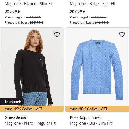
Maglione · Bianco · Slim Fit
Maglione · Beige · Slim Fit
Prezzo attuale
Prezzo attuale
209,99
€
207,99
€
Prezzo regolare
244,99 €
Prezzo regolare
244,99 €
Prezzo più basso
207,99 €
Prezzo più basso
141,99 €
Trending
extra -15% Codice: LAST
extra -10% Codice: LAST
Guess Jeans
Polo Ralph Lauren
Maglione · Nero · Regular Fit
Maglione · Blu · Slim Fit