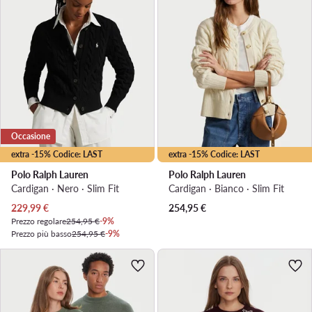
Occasione
extra -15% Codice: LAST
extra -15% Codice: LAST
Polo Ralph Lauren
Polo Ralph Lauren
Cardigan · Nero · Slim Fit
Cardigan · Bianco · Slim Fit
Prezzo attuale
229,99
€
254,95
€
Prezzo regolare
254,95 €
-9%
Prezzo più basso
254,95 €
-9%