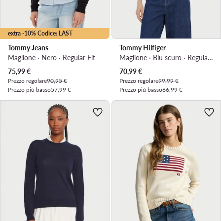
extra -10% Codice: LAST
Tommy Jeans
Tommy Hilfiger
Maglione · Nero · Regular Fit
Maglione · Blu scuro · Regular Fit
Prezzo attuale
Prezzo attuale
75,99
€
70,99
€
Prezzo regolare
90,95 €
Prezzo regolare
99,99 €
Prezzo più basso
57,99 €
Prezzo più basso
66,99 €