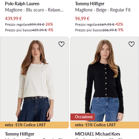
Polo Ralph Lauren
Tommy Hilfiger
Maglione · Blu scuro · Relaxed Fit
Maglione · Beige · Regular Fit
Prezzo attuale
Prezzo attuale
439,99
€
96,99
€
Prezzo regolare
599,95 €
-26%
Prezzo regolare
169,95 €
-42%
Prezzo più basso
459,99 €
-4%
Prezzo più basso
106,99 €
-9%
Occasione
extra -15% Codice: LAST
extra -15% Codice: LAST
Tommy Hilfiger
MICHAEL Michael Kors