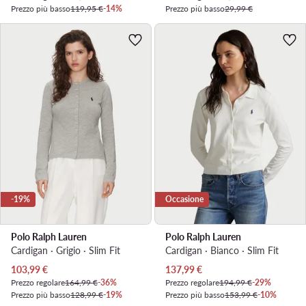
Prezzo più basso
119,95 €
-14%
Prezzo più basso
29,99 €
-19%
Occasione
Polo Ralph Lauren
Polo Ralph Lauren
Cardigan · Grigio · Slim Fit
Cardigan · Bianco · Slim Fit
Prezzo attuale
Prezzo attuale
103,99
€
137,99
€
Prezzo regolare
164,99 €
-36%
Prezzo regolare
194,99 €
-29%
Prezzo più basso
128,99 €
-19%
Prezzo più basso
153,99 €
-10%