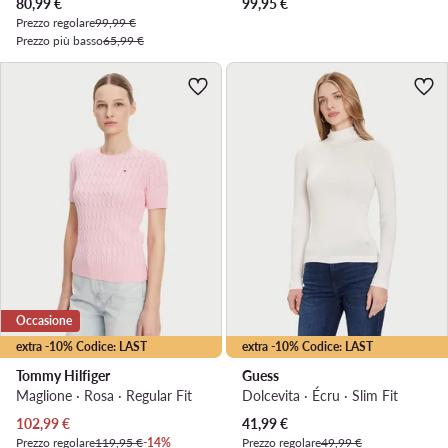
Prezzo attuale
80,99
€
99,95
€
Prezzo regolare
99,99 €
Prezzo più basso
65,99 €
Occasione
extra -10% Codice: LAST
extra -10% Codice: LAST
Tommy Hilfiger
Guess
Maglione · Rosa · Regular Fit
Dolcevita · Écru · Slim Fit
Prezzo attuale
Prezzo attuale
102,99
€
41,99
€
Prezzo regolare
119,95 €
-14%
Prezzo regolare
49,99 €