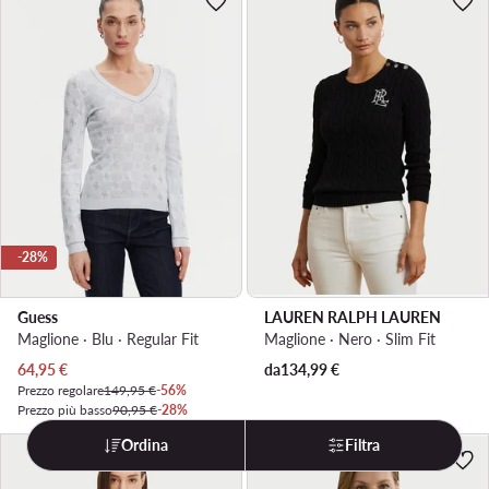
-28%
Guess
LAUREN RALPH LAUREN
Maglione · Blu · Regular Fit
Maglione · Nero · Slim Fit
Prezzo attuale
64,95
€
da
134,99
€
Prezzo regolare
149,95 €
-56%
Prezzo più basso
90,95 €
-28%
Ordina
Filtra