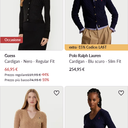
Occasione
extra -15% Codice: LAST
Guess
Polo Ralph Lauren
Cardigan · Nero · Regular Fit
Cardigan · Blu scuro · Slim Fit
Prezzo attuale
66,95
€
254,95
€
Prezzo regolare
119,95 €
-44%
Prezzo più basso
74,95 €
-10%