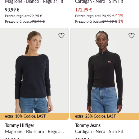
Maglione · Bianco · Regular Fit
Cardigan · Nero · Slim Fit
Prezzo attuale
Prezzo attuale
93,99
€
172,99
€
Prezzo regolare
99,95 €
Prezzo regolare
194,99 €
-11%
Prezzo più basso
75,99 €
Prezzo più basso
174,99 €
-1%
extra -10% Codice: LAST
extra -25% Codice: LAST
Tommy Hilfiger
Tommy Jeans
Maglione · Blu scuro · Regular Fit
Cardigan · Nero · Slim Fit