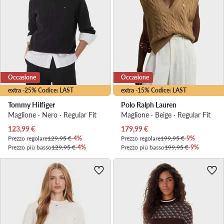
Occasione
Occasione
extra -25% Codice: LAST
extra -15% Codice: LAST
Tommy Hilfiger
Polo Ralph Lauren
Maglione · Nero · Regular Fit
Maglione · Beige · Regular Fit
Prezzo attuale
Prezzo attuale
123,99
€
179,99
€
Prezzo regolare
129,95 €
-4%
Prezzo regolare
199,95 €
-9%
Prezzo più basso
129,95 €
-4%
Prezzo più basso
199,95 €
-9%