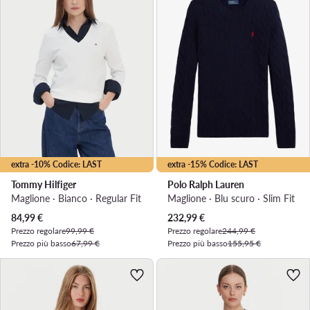
extra -10% Codice: LAST
extra -15% Codice: LAST
Tommy Hilfiger
Polo Ralph Lauren
Maglione · Bianco · Regular Fit
Maglione · Blu scuro · Slim Fit
Prezzo attuale
Prezzo attuale
84,99
€
232,99
€
Prezzo regolare
99,99 €
Prezzo regolare
244,99 €
Prezzo più basso
67,99 €
Prezzo più basso
155,95 €