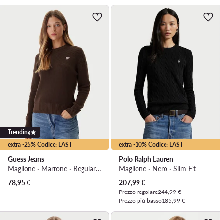
Trending
extra -25% Codice: LAST
extra -10% Codice: LAST
Guess Jeans
Polo Ralph Lauren
Maglione · Marrone · Regular Fit
Maglione · Nero · Slim Fit
Prezzo attuale
78,95
€
207,99
€
Prezzo regolare
244,99 €
Prezzo più basso
185,99 €