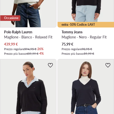
Occasione
extra -10% Codice: LAST
Polo Ralph Lauren
Tommy Jeans
Maglione · Bianco · Relaxed Fit
Maglione · Nero · Regular Fit
Prezzo attuale
Prezzo attuale
439,99
€
75,99
€
Prezzo regolare
594,95 €
-26%
Prezzo regolare
90,95 €
Prezzo più basso
459,99 €
-4%
Prezzo più basso
59,99 €