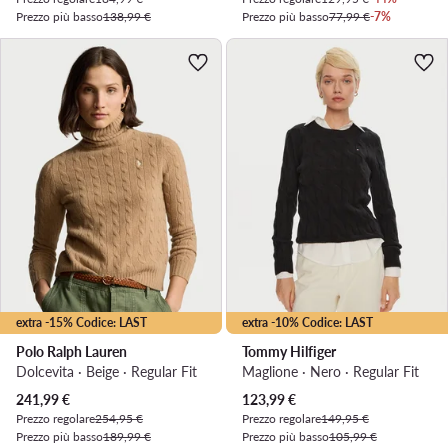
Prezzo più basso
138,99 €
Prezzo più basso
77,99 €
-7%
extra -15% Codice: LAST
extra -10% Codice: LAST
Polo Ralph Lauren
Tommy Hilfiger
Dolcevita · Beige · Regular Fit
Maglione · Nero · Regular Fit
Prezzo attuale
Prezzo attuale
241,99
€
123,99
€
Prezzo regolare
254,95 €
Prezzo regolare
149,95 €
Prezzo più basso
189,99 €
Prezzo più basso
105,99 €