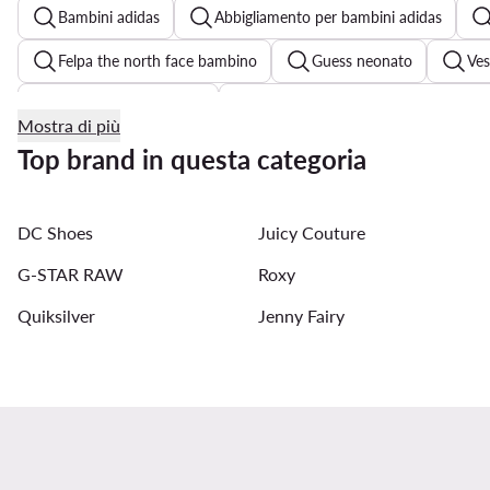
Bambini adidas
Abbigliamento per bambini adidas
Felpa the north face bambino
Guess neonato
Ves
Abel & Lula cerimonia
Vestiti Mayoral bambina nuova col
Mostra di più
Vestiti cerimonia bambina Mayoral
Mayoral neonato
Top brand in questa categoria
DC Shoes
Juicy Couture
G-STAR RAW
Roxy
Quiksilver
Jenny Fairy