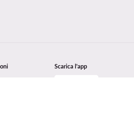
oni
Scarica l'app
 taglie
utenzione
ei prodotti
ices Act (DSA)
e premi