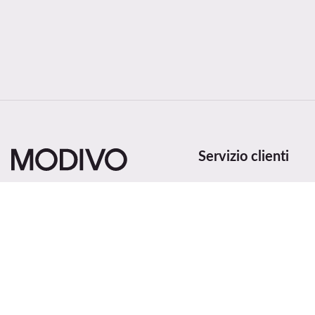
Servizio clienti
Metodi e costi di spedi
Recedi dal contratto qu
Stato dell'ordine
Cambia paese: Italia (IT)
Traccia la spedizione
Metodi di pagamento