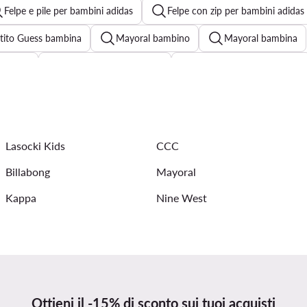
Felpe e pile per bambini adidas
Felpe con zip per bambini adidas
tito Guess bambina
Mayoral bambino
Mayoral bambina
lezione
Vestito bianco bambina
Vestito elegante bambina
Gonna Mayoral bambina
Lasocki Kids
CCC
Billabong
Mayoral
Kappa
Nine West
Ottieni il -15% di sconto sui tuoi acquisti