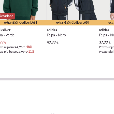
Occasione
extra -25% Codice: LAST
extra -15% Codice: LAST
ext
ksilver
adidas
adidas
pa · Verde
Felpa · Nero
Felpa · N
zzo attuale
Prezzo at
99
€
49,99
€
37,99
€
zo regolare
44,95 €
-48%
Prezzo rego
zzo più basso
25,99 €
-11%
Prezzo più