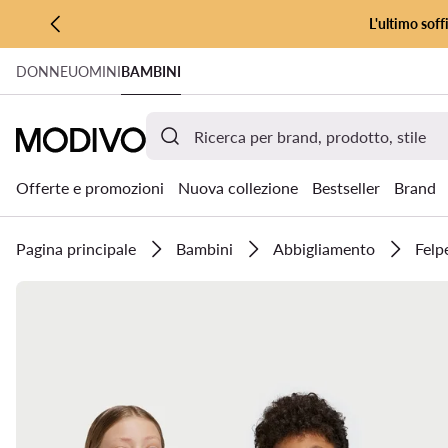
L'ultimo soff
VAI AL CONTENUTO PRINCIPALE
DONNE
UOMINI
BAMBINI
VAI ALLA RICERCA
Offerte e promozioni
Nuova collezione
Bestseller
Brand
Pagina principale
Bambini
Abbigliamento
Felp