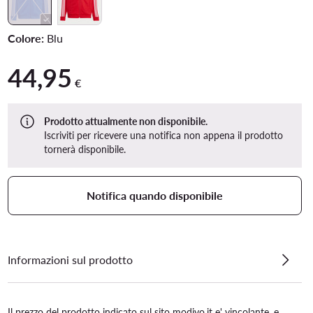
Colore:
Blu
44,95
44,95 €
€
Prodotto attualmente non disponibile.
Iscriviti per ricevere una notifica non appena il prodotto
tornerà disponibile.
Notifica quando disponibile
Informazioni sul prodotto
Il prezzo del prodotto indicato sul sito modivo.it e' vincolante, e