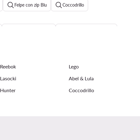
Felpe con zip Blu
Coccodrillo
Felpa Lego bambino
Camicia Guess bambino
Reebok
Lego
Lasocki
Abel & Lula
Hunter
Coccodrillo