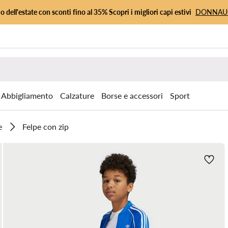
io dell'estate con sconti fino al 35% Scopri i migliori capi estivi
DONNA
Abbigliamento
Calzature
Borse e accessori
Sport
e
Felpe con zip