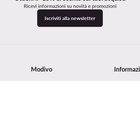
Ricevi informazioni su novità e promozioni
Iscriviti alla newsletter
Modivo
Informazi
zione
Chi siamo
Tabella delle
i
Dati aziendali e numero di conto
Cura e man
Gruppo MODIVO
Sicurezza d
Blog
Digital Serv
MODIVO Advertising Services
Recensioni 