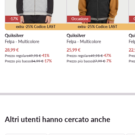
-17%
Occasione
extra -25% Codice: LAST
extra -25% Codice: LAST
Quiksilver
Quiksilver
Qui
Felpa · Multicolore
Felpa · Multicolore
Fel
Prezzo attuale
Prezzo attuale
Pre
28,99
€
25,99
€
22,
Prezzo regolare
49,95 €
-41%
Prezzo regolare
49,95 €
-47%
Prez
Prezzo più basso
34,99 €
-17%
Prezzo più basso
27,99 €
-7%
Pre
Altri utenti hanno cercato anche