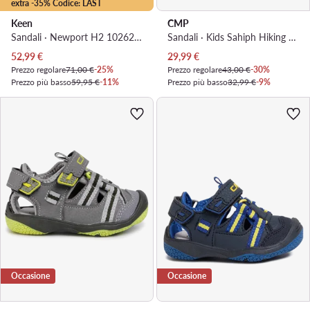
extra -35% Codice: LAST
Keen
CMP
Sandali · Newport H2 1026278 · Blu
Sandali · Kids Sahiph Hiking Sandal 30Q9524 · Blu scuro
Prezzo attuale
Prezzo attuale
52,99
€
29,99
€
Prezzo regolare
71,00 €
-25%
Prezzo regolare
43,00 €
-30%
Prezzo più basso
59,95 €
-11%
Prezzo più basso
32,99 €
-9%
Occasione
Occasione