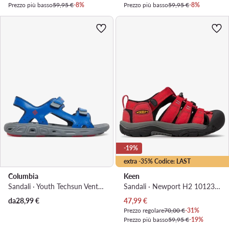
Prezzo più basso
59,95 €
-8%
Prezzo più basso
59,95 €
-8%
-19%
extra -35% Codice: LAST
Columbia
Keen
Sandali · Youth Techsun Vent BY4566 · Blu
Sandali · Newport H2 1012318 · Rosso
Prezzo attuale
da
28,99
€
47,99
€
Prezzo regolare
70,00 €
-31%
Prezzo più basso
59,95 €
-19%