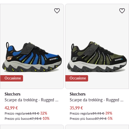
Occasione
Occasione
Skechers
Skechers
Scarpe da trekking · Rugged Ranger 406411L · Nero
Scarpe da trekking · Rugged Ranger 406411L · Nero
Prezzo attuale
Prezzo attuale
42,99
€
35,99
€
Prezzo regolare
63,95 €
-32%
Prezzo regolare
59,95 €
-39%
Prezzo più basso
47,95 €
-10%
Prezzo più basso
37,99 €
-5%