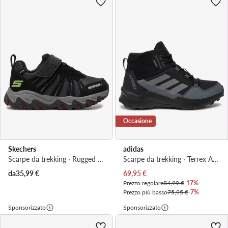
Occasione
Skechers
adidas
Scarpe da trekking · Rugged Ranger 406411L · Nero
Scarpe da trekking · Terrex Ax4r Mid Rain.Rdy IF6517 · Nero
Prezzo attuale
da
35,99
€
69,95
€
Prezzo regolare
84,99 €
-17%
Prezzo più basso
75,95 €
-7%
Sponsorizzato
Sponsorizzato