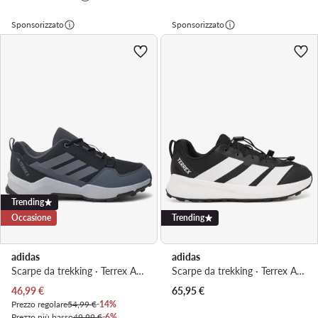
Sponsorizzato
Sponsorizzato
Trending
Occasione
Trending
adidas
adidas
Scarpe da trekking · Terrex Ax4r IF6525 · Nero
Scarpe da trekking · Terrex Agravic Trail Running Kids JR6633 · Nero
Prezzo attuale
46,99
€
65,95
€
Prezzo regolare
54,99 €
-14%
Prezzo più basso
49,99 €
-6%