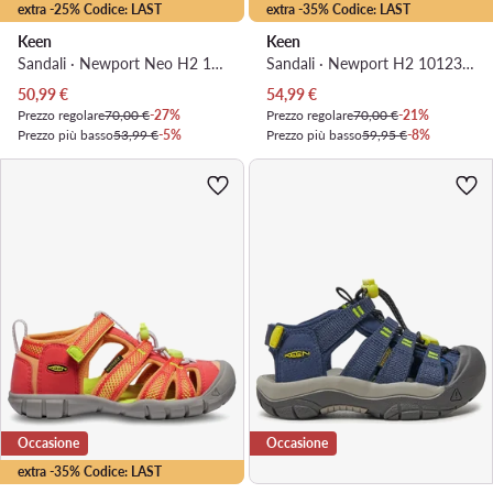
extra -25% Codice: LAST
extra -35% Codice: LAST
Keen
Keen
Sandali · Newport Neo H2 1018434 · Grigio
Sandali · Newport H2 1012300 · Rosso
Prezzo attuale
Prezzo attuale
50,99
€
54,99
€
Prezzo regolare
70,00 €
-27%
Prezzo regolare
70,00 €
-21%
Prezzo più basso
53,99 €
-5%
Prezzo più basso
59,95 €
-8%
Occasione
Occasione
extra -35% Codice: LAST