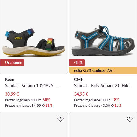
Occasione
-18%
extra -35% Codice: LAST
Keen
CMP
Sandali · Verano 1024825 · Nero
Sandali · Kids Aquarii 2.0 Hiking Sandal 30Q9664 · Grigio
Prezzo attuale
Prezzo attuale
30,99
€
34,95
€
Prezzo regolare
62,00 €
-50%
Prezzo regolare
43,00 €
-18%
Prezzo più basso
34,99 €
-11%
Prezzo più basso
43,00 €
-18%