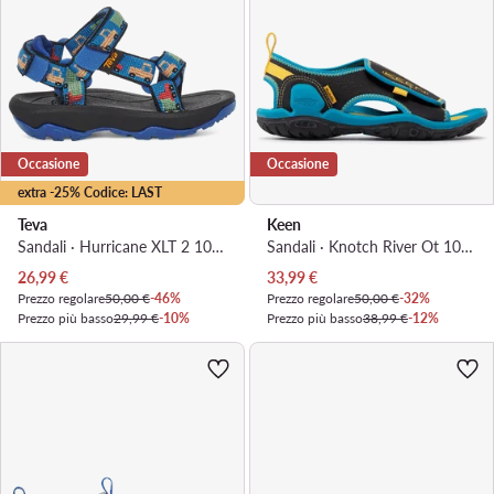
Occasione
Occasione
extra -25% Codice: LAST
Teva
Keen
Sandali · Hurricane XLT 2 1019390T · Blu
Sandali · Knotch River Ot 1025644 · Nero
Prezzo attuale
Prezzo attuale
26,99
€
33,99
€
Prezzo regolare
50,00 €
-46%
Prezzo regolare
50,00 €
-32%
Prezzo più basso
29,99 €
-10%
Prezzo più basso
38,99 €
-12%