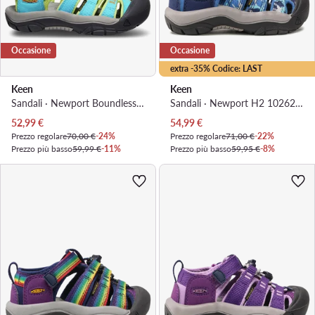
Occasione
Occasione
extra -35% Codice: LAST
Keen
Keen
Sandali · Newport Boundless Sandal 1028783 · Blu
Sandali · Newport H2 1026269 · Blu
Prezzo attuale
Prezzo attuale
52,99
€
54,99
€
Prezzo regolare
70,00 €
-24%
Prezzo regolare
71,00 €
-22%
Prezzo più basso
59,99 €
-11%
Prezzo più basso
59,95 €
-8%