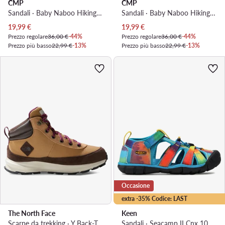
CMP
CMP
Sandali · Baby Naboo Hiking Sandal 30Q9552 · Grigio
Sandali · Baby Naboo Hiking Sandal 30Q9552 · Blu scuro
Prezzo attuale
Prezzo attuale
19,99
€
19,99
€
Prezzo regolare
36,00 €
-44%
Prezzo regolare
36,00 €
-44%
Prezzo più basso
22,99 €
-13%
Prezzo più basso
22,99 €
-13%
Occasione
extra -35% Codice: LAST
The North Face
Keen
Scarpe da trekking · Y Back-To-Berkeley Iv Hiker NF0A7W5ZOHU1 · Marrone
Sandali · Seacamp II Cnx 1025152 · Blu