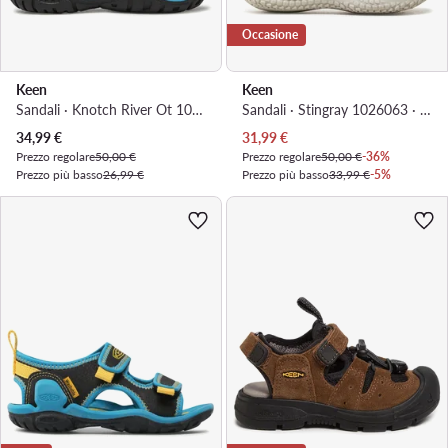
Occasione
Keen
Keen
Sandali · Knotch River Ot 1025662 · Nero
Sandali · Stingray 1026063 · Grigio
Prezzo attuale
Prezzo attuale
34,99
€
31,99
€
Prezzo regolare
50,00 €
Prezzo regolare
50,00 €
-36%
Prezzo più basso
26,99 €
Prezzo più basso
33,99 €
-5%