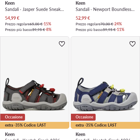
Keen
Keen
Sandali · Jasper Suede Sneakers 1028844 · Arancione
Sandali · Newport Boundless 1028781 · Blu scuro
Prezzo attuale
Prezzo attuale
54,99
€
52,99
€
Prezzo regolare
65,00 €
-15%
Prezzo regolare
70,00 €
-24%
Prezzo più basso
59,95 €
-8%
Prezzo più basso
59,95 €
-11%
Occasione
Occasione
extra -35% Codice: LAST
extra -35% Codice: LAST
Keen
Keen