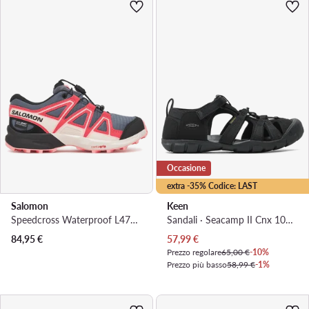
Occasione
extra -35% Codice: LAST
Salomon
Keen
Speedcross Waterproof L47856600 · Scarpe da trekking
Sandali · Seacamp II Cnx 1027418 · Nero
Prezzo attuale
84,95
€
57,99
€
Prezzo regolare
65,00 €
-10%
Prezzo più basso
58,99 €
-1%