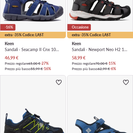
-16%
Occasione
extra -35% Codice: LAST
extra -35% Codice: LAST
Keen
Keen
Sandali · Seacamp II Cnx 1010096 · Blu scuro
Sandali · Newport Neo H2 1018426 · Grigio
Prezzo attuale
Prezzo attuale
46,99
€
58,99
€
Prezzo regolare
65,00 €
-27%
Prezzo regolare
70,00 €
-15%
Prezzo più basso
55,99 €
-16%
Prezzo più basso
62,99 €
-6%