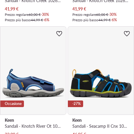
Sandali · Knotch Creek 1026167 · Grigio
Sandali · Knotch Creek 1026166 · Blu scuro
Prezzo attuale
Prezzo attuale
41,99
€
41,99
€
Prezzo regolare
60,00 €
-30%
Prezzo regolare
60,00 €
-30%
Prezzo più basso
44,99 €
-6%
Prezzo più basso
44,99 €
-6%
Occasione
-27%
Keen
Keen
Sandali · Knotch River Ot 1026157 · Blu scuro
Sandali · Seacamp II Cnx 1022969 · Nero