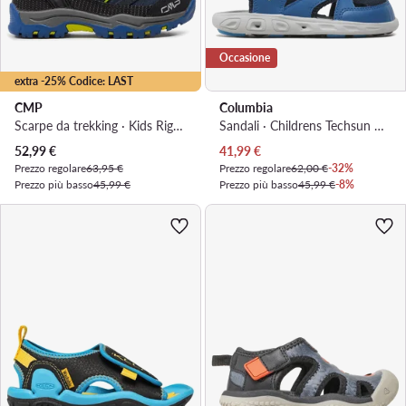
Occasione
extra -25% Codice: LAST
CMP
Columbia
Scarpe da trekking · Kids Rigel Low Trekking Wp 3Q54554 · Blu scuro
Sandali · Childrens Techsun Wave BC2082 · Blu
Prezzo attuale
Prezzo attuale
52,99
€
41,99
€
Prezzo regolare
63,95 €
Prezzo regolare
62,00 €
-32%
Prezzo più basso
45,99 €
Prezzo più basso
45,99 €
-8%