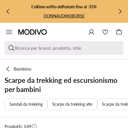
VAI AL CONTENUTO PRINCIPALE
VAI ALLA RICERCA
L'ultimo soffio dell'estate fino al -35%
DONNA
UOMO
BORSE
Ricerca per brand, prodotto, stile
Bambino
Scarpe da trekking ed escursionismo
per bambini
Sandali da trekking
Scarpe da trekking alte
Scarpe da trek
Prodotti: 149