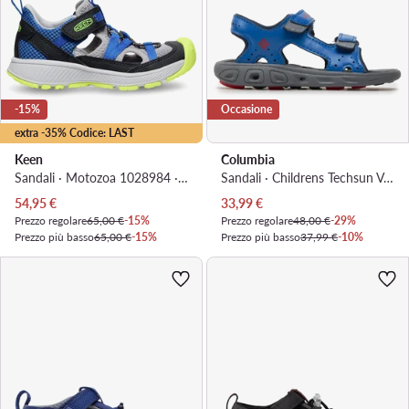
-15%
Occasione
extra -35% Codice: LAST
Keen
Columbia
Sandali · Motozoa 1028984 · Multicolore
Sandali · Childrens Techsun Vent BC4566 · Blu
Prezzo attuale
Prezzo attuale
54,95
€
33,99
€
Prezzo regolare
65,00 €
-15%
Prezzo regolare
48,00 €
-29%
Prezzo più basso
65,00 €
-15%
Prezzo più basso
37,99 €
-10%