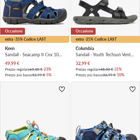
Occasione
Occasione
extra -35% Codice: LAST
extra -25% Codice: LAST
Keen
Columbia
Sandali · Seacamp II Cnx 1010088 · Blu scuro
Sandali · Youth Techsun Vent BY4566 · Nero
Prezzo attuale
Prezzo attuale
49,99
€
32,99
€
Prezzo regolare
65,00 €
-23%
Prezzo regolare
48,00 €
-31%
Prezzo più basso
52,99 €
-5%
Prezzo più basso
36,99 €
-10%