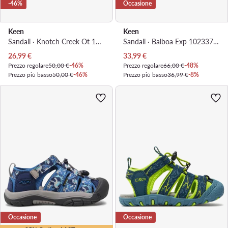
-46%
Occasione
Keen
Keen
Sandali · Knotch Creek Ot 1025648 · Nero
Sandali · Balboa Exp 1023377 · Marrone
Prezzo attuale
Prezzo attuale
26,99
€
33,99
€
Prezzo regolare
50,00 €
-46%
Prezzo regolare
66,00 €
-48%
Prezzo più basso
50,00 €
-46%
Prezzo più basso
36,99 €
-8%
Occasione
Occasione