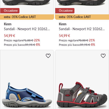
Occasione
Occasione
extra -35% Codice: LAST
extra -35% Codice: LAST
Keen
Keen
Sandali · Newport H2 1026266 · Viola
Sandali · Newport H2 1026265 · Viola
Prezzo attuale
Prezzo attuale
54,99
€
54,99
€
Prezzo regolare
71,00 €
-22%
Prezzo regolare
70,00 €
-21%
Prezzo più basso
59,95 €
-8%
Prezzo più basso
59,95 €
-8%