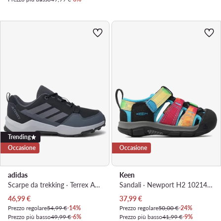
Trending
Occasione
Occasione
adidas
Keen
Scarpe da trekking · Terrex Ax4r IF6525 · Nero
Sandali · Newport H2 1021495 · Blu
Prezzo attuale
Prezzo attuale
46,99
€
37,99
€
Prezzo regolare
54,99 €
-14%
Prezzo regolare
50,00 €
-24%
Prezzo più basso
49,99 €
-6%
Prezzo più basso
41,99 €
-9%