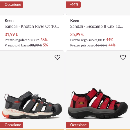
Occasione
-44%
Keen
Keen
Sandali · Knotch River Ot 1026170 · Blu
Sandali · Seacamp II Cnx 1022970 · Grigio
Prezzo attuale
Prezzo attuale
31,99
€
35,99
€
Prezzo regolare
50,00 €
-36%
Prezzo regolare
65,00 €
-44%
Prezzo più basso
33,99 €
-5%
Prezzo più basso
65,00 €
-44%
Occasione
Occasione