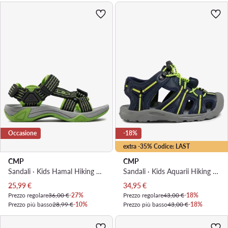
Occasione
-18%
extra -35% Codice: LAST
CMP
CMP
Sandali · Kids Hamal Hiking Sandal 38Q9954 · Nero
Sandali · Kids Aquarii Hiking Sandal 30Q9664 · Blu scuro
Prezzo attuale
Prezzo attuale
25,99
€
34,95
€
Prezzo regolare
36,00 €
-27%
Prezzo regolare
43,00 €
-18%
Prezzo più basso
28,99 €
-10%
Prezzo più basso
43,00 €
-18%