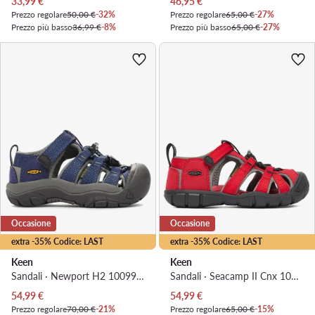
Prezzo attuale
Prezzo attuale
33,99
€
46,95
€
Prezzo regolare
50,00 €
-32%
Prezzo regolare
65,00 €
-27%
Prezzo più basso
36,99 €
-8%
Prezzo più basso
65,00 €
-27%
Occasione
Occasione
extra -35% Codice: LAST
extra -35% Codice: LAST
Keen
Keen
Sandali · Newport H2 1009938 · Blu scuro
Sandali · Seacamp II Cnx 1014470 · Rosso
Prezzo attuale
Prezzo attuale
54,99
€
54,99
€
Prezzo regolare
70,00 €
-21%
Prezzo regolare
65,00 €
-15%