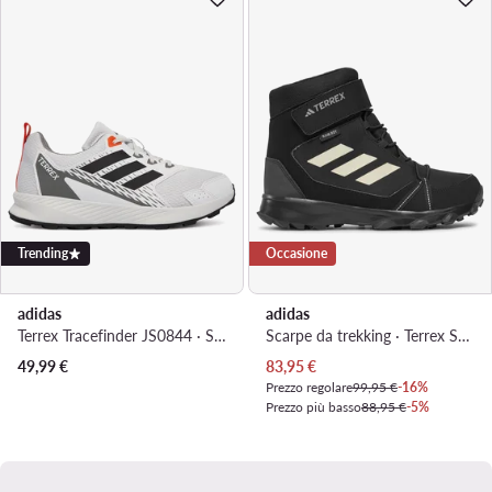
Trending
Occasione
adidas
adidas
Terrex Tracefinder JS0844 · Scarpe da trekking
Scarpe da trekking · Terrex Snow Cf Rain.Rdy IF7495 · Nero
Prezzo attuale
49,99
€
83,95
€
Prezzo regolare
99,95 €
-16%
Prezzo più basso
88,95 €
-5%