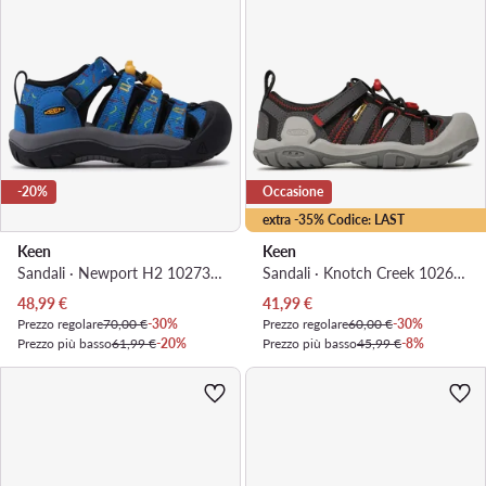
-20%
Occasione
extra -35% Codice: LAST
Keen
Keen
Sandali · Newport H2 1027374 · Blu
Sandali · Knotch Creek 1026154 · Grigio
Prezzo attuale
Prezzo attuale
48,99
€
41,99
€
Prezzo regolare
70,00 €
-30%
Prezzo regolare
60,00 €
-30%
Prezzo più basso
61,99 €
-20%
Prezzo più basso
45,99 €
-8%