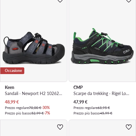
Occasione
Keen
CMP
Sandali · Newport H2 1026268 · Grigio
Scarpe da trekking · Rigel Low Trekking 3Q54554 · Blu scuro
Prezzo attuale
Prezzo attuale
48,99
€
47,99
€
Prezzo regolare
70,00 €
-30%
Prezzo regolare
63,95 €
Prezzo più basso
52,99 €
-7%
Prezzo più basso
45,99 €