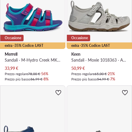
Occasione
Occasione
extra -35% Codice: LAST
extra -35% Codice: LAST
Merrell
Keen
Sandali · M-Hydro Creek MK162389 · Viola
Sandali · Moxie 1018363 · Argento
Prezzo attuale
Prezzo attuale
33,99
€
50,99
€
Prezzo regolare
78,00 €
-56%
Prezzo regolare
65,00 €
-21%
Prezzo più basso
36,99 €
-8%
Prezzo più basso
54,99 €
-7%