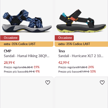
Occasione
Occasione
extra -35% Codice: LAST
extra -35% Codice: LAST
CMP
Teva
Sandali · Hamal Hiking 38Q9954 · Blu scuro
Sandali · Hurricane XLT 2 1019390C · Nero
Prezzo attuale
Prezzo attuale
28,99
€
42,99
€
Prezzo regolare
36,00 €
-19%
Prezzo regolare
57,00 €
-24%
Prezzo più basso
31,99 €
-9%
Prezzo più basso
47,99 €
-10%