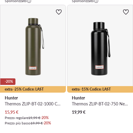
Sponsorizzato
Sponsorizzato
-20%
extra -25% Codice: LAST
extra -15% Codice: LAST
Hunter
Hunter
Thermos ZLIP-BT-02-1000 Cachi
Thermos ZLIP-BT-02-750 Nero
Prezzo attuale
15,95
€
19,99
€
Prezzo regolare
19,99 €
-20%
Prezzo più basso
19,99 €
-20%