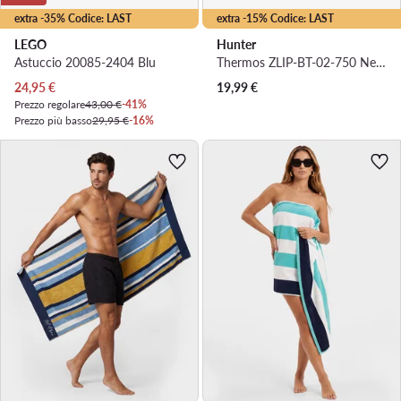
extra -35% Codice: LAST
extra -15% Codice: LAST
LEGO
Hunter
Astuccio 20085-2404 Blu
Thermos ZLIP-BT-02-750 Nero
Prezzo attuale
24,95
€
19,99
€
Prezzo regolare
43,00 €
-41%
Prezzo più basso
29,95 €
-16%