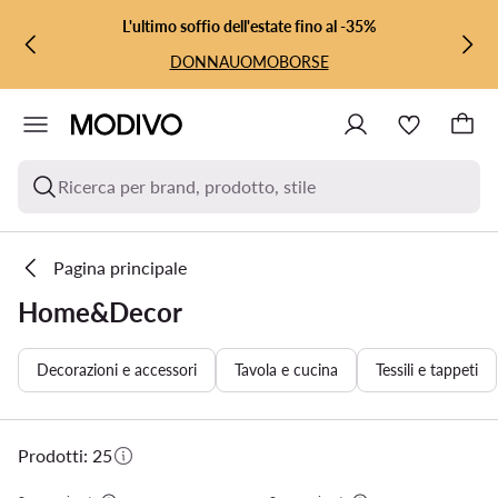
VAI AL CONTENUTO PRINCIPALE
VAI ALLA RICERCA
L'ultimo soffio dell'estate fino al -35%
DONNA
UOMO
BORSE
Ricerca per brand, prodotto, stile
Pagina principale
Home&Decor
Decorazioni e accessori
Tavola e cucina
Tessili e tappeti
Prodotti: 25