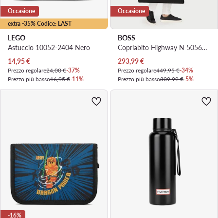
Occasione
Occasione
extra -35% Codice: LAST
LEGO
BOSS
Astuccio 10052-2404 Nero
Copriabito Highway N 50563296 Nero
Prezzo attuale
Prezzo attuale
14,95
€
293,99
€
Prezzo regolare
24,00 €
-37%
Prezzo regolare
449,95 €
-34%
Prezzo più basso
16,95 €
-11%
Prezzo più basso
309,99 €
-5%
-16%