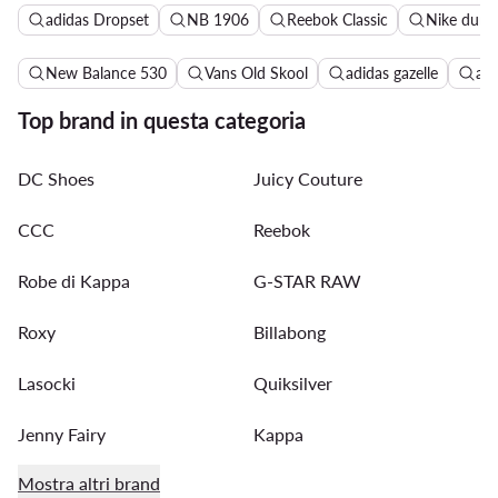
adidas Dropset
NB 1906
Reebok Classic
Nike dunk
New Balance 530
Vans Old Skool
adidas gazelle
ad
Top brand in questa categoria
DC Shoes
Juicy Couture
CCC
Reebok
Robe di Kappa
G-STAR RAW
Roxy
Billabong
Lasocki
Quiksilver
Jenny Fairy
Kappa
Mostra altri brand