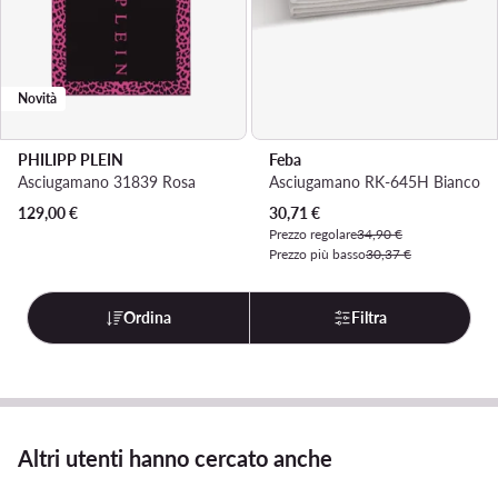
Novità
PHILIPP PLEIN
Feba
Asciugamano 31839 Rosa
Asciugamano RK-645H Bianco
Prezzo attuale
129,00
€
30,71
€
Prezzo regolare
34,90 €
Prezzo più basso
30,37 €
Ordina
Filtra
Altri utenti hanno cercato anche