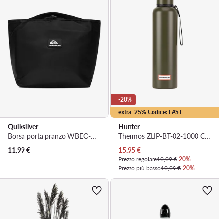
-20%
extra -25% Codice: LAST
Quiksilver
Hunter
Borsa porta pranzo WBEO-QUIK-P-001-10 Nero
Thermos ZLIP-BT-02-1000 Cachi
Prezzo attuale
11,99
€
15,95
€
Prezzo regolare
19,99 €
-20%
Prezzo più basso
19,99 €
-20%