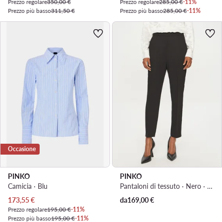
Prezzo regolare
350,00 €
Prezzo regolare
285,00 €
-11%
Prezzo più basso
311,50 €
Prezzo più basso
285,00 €
-11%
Occasione
PINKO
PINKO
Camicia · Blu
Pantaloni di tessuto · Nero · Regular Fit
Prezzo attuale
173,55
€
da
169,00
€
Prezzo regolare
195,00 €
-11%
Prezzo più basso
195,00 €
-11%