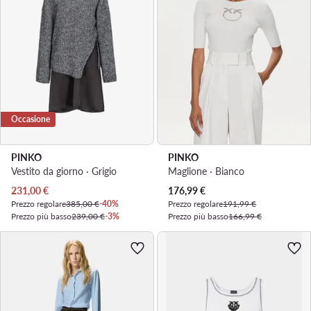
Occasione
PINKO
PINKO
Vestito da giorno · Grigio
Maglione · Bianco
Prezzo attuale
Prezzo attuale
231,00
€
176,99
€
Prezzo regolare
385,00 €
-40%
Prezzo regolare
191,99 €
Prezzo più basso
239,00 €
-3%
Prezzo più basso
166,99 €