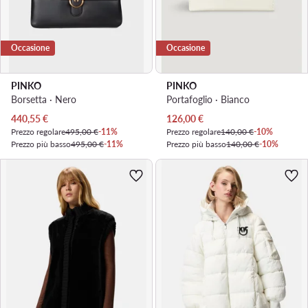
Occasione
Occasione
PINKO
PINKO
Borsetta · Nero
Portafoglio · Bianco
Prezzo attuale
Prezzo attuale
440,55
€
126,00
€
Prezzo regolare
495,00 €
-11%
Prezzo regolare
140,00 €
-10%
Prezzo più basso
495,00 €
-11%
Prezzo più basso
140,00 €
-10%