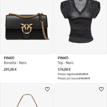
PINKO
PINKO
Borsetta · Nero
Top · Nero
Prezzo attuale
295,00
€
176,00
€
Prezzo regolare
245,00 €
Prezzo più basso
176,00 €