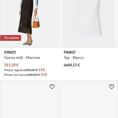
Occasione
PINKO
PINKO
Gonna midi · Marrone
Top · Bianco
Prezzo attuale
311,50
€
da
84,55
€
Prezzo regolare
350,00 €
-11%
Prezzo più basso
350,00 €
-11%