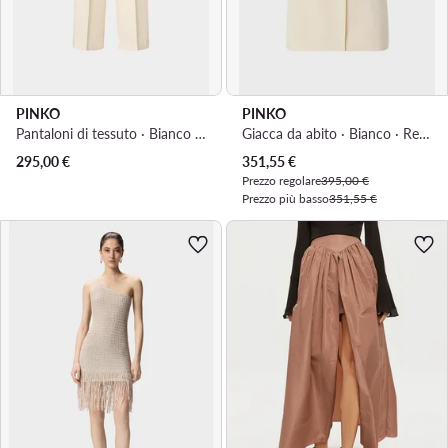
PINKO
PINKO
Pantaloni di tessuto · Bianco · Regular Fit
Giacca da abito · Bianco · Regular Fit
Prezzo attuale
295,00
€
351,55
€
Prezzo regolare
395,00 €
Prezzo più basso
351,55 €