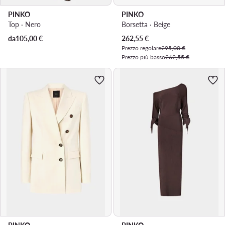
PINKO
PINKO
Top · Nero
Borsetta · Beige
Prezzo attuale
da
105,00
€
262,55
€
Prezzo regolare
295,00 €
Prezzo più basso
262,55 €