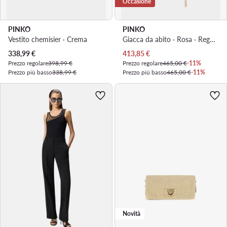
Occasione
PINKO
PINKO
Vestito chemisier · Crema
Giacca da abito · Rosa · Regular Fit
Prezzo attuale
Prezzo attuale
338,99
€
413,85
€
Prezzo regolare
398,99 €
Prezzo regolare
465,00 €
-11%
Prezzo più basso
338,99 €
Prezzo più basso
465,00 €
-11%
Novità