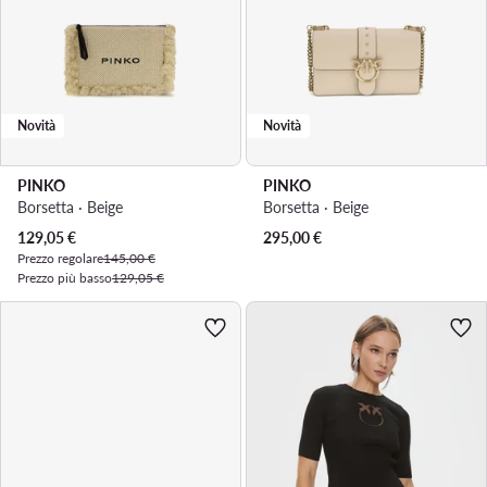
Novità
Novità
PINKO
PINKO
Borsetta · Beige
Borsetta · Beige
Prezzo attuale
129,05
€
295,00
€
Prezzo regolare
145,00 €
Prezzo più basso
129,05 €