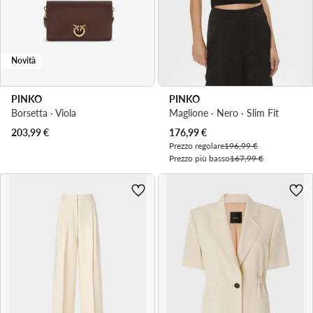
Novità
PINKO
PINKO
Borsetta · Viola
Maglione · Nero · Slim Fit
Prezzo attuale
203,99
€
176,99
€
Prezzo regolare
196,99 €
Prezzo più basso
167,99 €