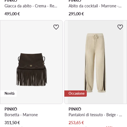
PINKO
PINKO
Giacca da abito · Crema · Regular Fit
Abito da cocktail · Marrone · Maxi
495,00
€
295,00
€
Novità
Occasione
PINKO
PINKO
Borsetta · Marrone
Pantaloni di tessuto · Beige · Regular Fit
Prezzo attuale
Prezzo attuale
311,50
€
253,65
€