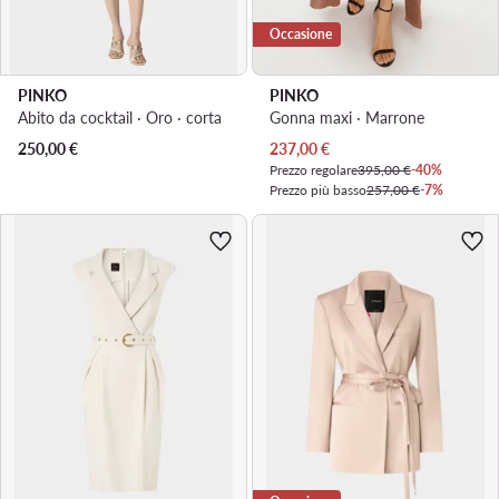
Occasione
PINKO
PINKO
Abito da cocktail · Oro · corta
Gonna maxi · Marrone
Prezzo attuale
250,00
€
237,00
€
Prezzo regolare
395,00 €
-40%
Prezzo più basso
257,00 €
-7%