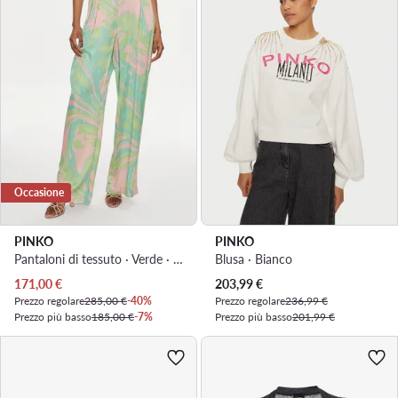
Occasione
PINKO
PINKO
Pantaloni di tessuto · Verde · Relaxed Fit
Blusa · Bianco
Prezzo attuale
Prezzo attuale
171,00
€
203,99
€
Prezzo regolare
285,00 €
-40%
Prezzo regolare
236,99 €
Prezzo più basso
185,00 €
-7%
Prezzo più basso
201,99 €