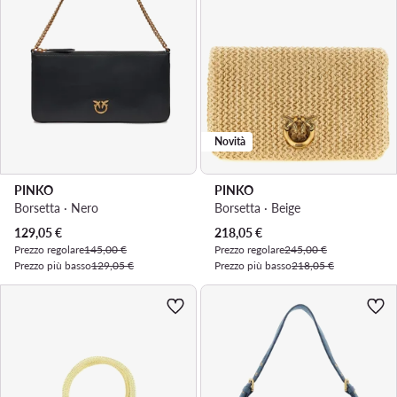
Novità
PINKO
PINKO
Borsetta · Nero
Borsetta · Beige
Prezzo attuale
Prezzo attuale
129,05
€
218,05
€
Prezzo regolare
145,00 €
Prezzo regolare
245,00 €
Prezzo più basso
129,05 €
Prezzo più basso
218,05 €