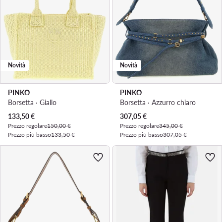
Novità
Novità
PINKO
PINKO
Borsetta · Giallo
Borsetta · Azzurro chiaro
Prezzo attuale
Prezzo attuale
133,50
€
307,05
€
Prezzo regolare
150,00 €
Prezzo regolare
345,00 €
Prezzo più basso
133,50 €
Prezzo più basso
307,05 €