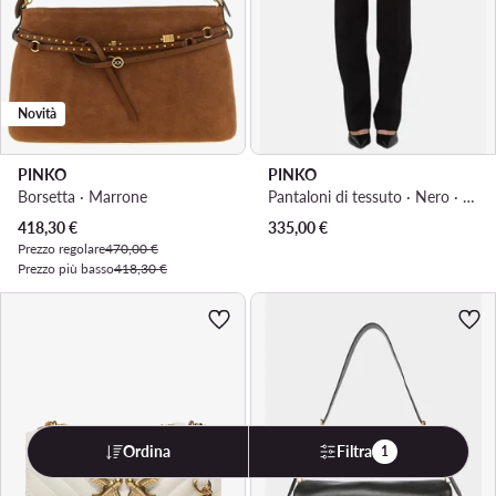
Novità
PINKO
PINKO
Borsetta · Marrone
Pantaloni di tessuto · Nero · Skinny Fit
Prezzo attuale
418,30
€
335,00
€
Prezzo regolare
470,00 €
Prezzo più basso
418,30 €
Ordina
Filtra
1