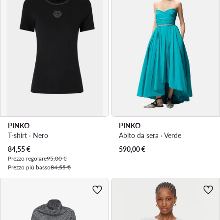
PINKO
PINKO
T-shirt · Nero
Abito da sera · Verde
Prezzo attuale
84,55
€
590,00
€
Prezzo regolare
95,00 €
Prezzo più basso
84,55 €