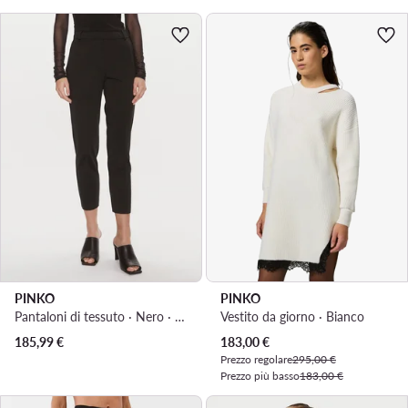
PINKO
PINKO
Pantaloni di tessuto · Nero · Slim Fit
Vestito da giorno · Bianco
Prezzo attuale
185,99
€
183,00
€
Prezzo regolare
295,00 €
Prezzo più basso
183,00 €