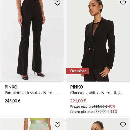
Occasione
PINKO
PINKO
Pantaloni di tessuto · Nero · Slim Fit
Giacca da abito · Nero · Regular Fit
Prezzo attuale
245,00
€
291,00
€
Prezzo regolare
485,00 €
-40%
Prezzo più basso
330,00 €
-11%