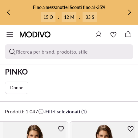
VAI AL CONTENUTO PRINCIPALE
VAI ALLA RICERCA
Fino a mezzanotte! Sconti fino al -35%
15 O
:
12 M
:
31 S
Ricerca per brand, prodotto, stile
PINKO
Donne
Prodotti: 1.047
·
Filtri selezionati (1)