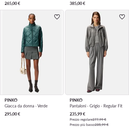
265,00
€
385,00
€
PINKO
PINKO
Giacca da donna · Verde
Pantaloni · Grigio · Regular Fit
Prezzo attuale
295,00
€
235,99
€
Prezzo regolare
277,99 €
Prezzo più basso
235,99 €