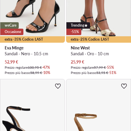
weCare
Trending
Occasione
-51%
extra -35% Codice: LAST
extra -25% Codice: LAST
Eva Minge
Nine West
Sandali · Nero · 10.5 cm
Sandali · Oro · 10 cm
Prezzo attuale
Prezzo attuale
52,99
€
25,99
€
Prezzo regolare
100,95 €
-47%
Prezzo regolare
57,99 €
-55%
Prezzo più basso
58,99 €
-10%
Prezzo più basso
53,95 €
-51%