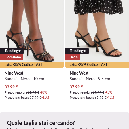
Trending
Trending
Occasione
-42%
extra -35% Codice: LAST
extra -25% Codice: LAST
Nine West
Nine West
Sandali · Nero · 10 cm
Sandali · Nero · 9.5 cm
Prezzo attuale
Prezzo attuale
33,99
€
37,99
€
Prezzo regolare
65,95 €
-48%
Prezzo regolare
69,99 €
-45%
Prezzo più basso
37,99 €
-10%
Prezzo più basso
65,95 €
-42%
Quale taglia stai cercando?