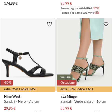
Prezzo attuale
174,99
€
95,99
€
Prezzo regolare
119,95 €
-19%
Prezzo più basso
101,99 €
-5%
weCare
-50%
Occasione
extra -25% Codice: LAST
extra -35% Codice: LAST
Nine West
Eva Minge
Sandali · Nero · 7.5 cm
Sandali · Verde chiaro · 10 cm
Prezzo attuale
Prezzo attuale
29,95
€
55,99
€