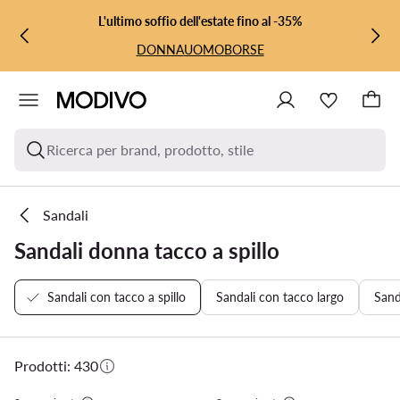
VAI AL CONTENUTO PRINCIPALE
VAI ALLA RICERCA
L'ultimo soffio dell'estate fino al -35%
DONNA
UOMO
BORSE
Ricerca per brand, prodotto, stile
Sandali
Sandali donna tacco a spillo
Sandali con tacco a spillo
Sandali con tacco largo
Sand
Prodotti: 430