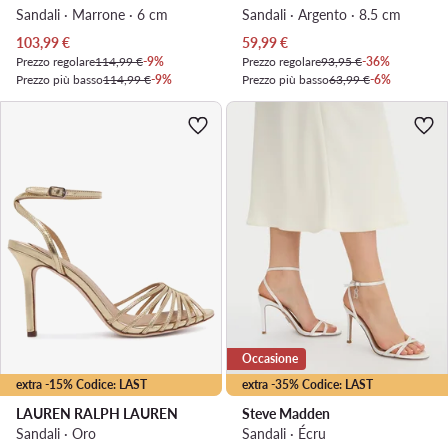
Sandali · Marrone · 6 cm
Sandali · Argento · 8.5 cm
Prezzo attuale
Prezzo attuale
103,99
€
59,99
€
Prezzo regolare
114,99 €
-9%
Prezzo regolare
93,95 €
-36%
Prezzo più basso
114,99 €
-9%
Prezzo più basso
63,99 €
-6%
Occasione
extra -15% Codice: LAST
extra -35% Codice: LAST
LAUREN RALPH LAUREN
Steve Madden
Sandali · Oro
Sandali · Écru