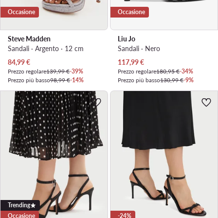
Occasione
Occasione
Steve Madden
Liu Jo
Sandali · Argento · 12 cm
Sandali · Nero
Prezzo attuale
Prezzo attuale
84,99
€
117,99
€
Prezzo regolare
139,99 €
-39%
Prezzo regolare
180,95 €
-34%
Prezzo più basso
98,99 €
-14%
Prezzo più basso
130,99 €
-9%
Trending
Occasione
-24%