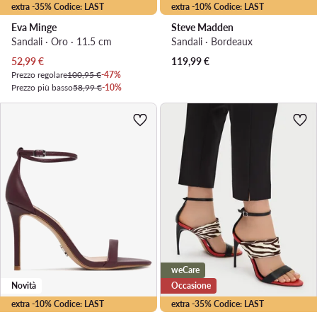
extra -35% Codice: LAST
extra -10% Codice: LAST
Eva Minge
Steve Madden
Sandali · Oro · 11.5 cm
Sandali · Bordeaux
Prezzo attuale
52,99
€
119,99
€
Prezzo regolare
100,95 €
-47%
Prezzo più basso
58,99 €
-10%
weCare
Novità
Occasione
extra -10% Codice: LAST
extra -35% Codice: LAST