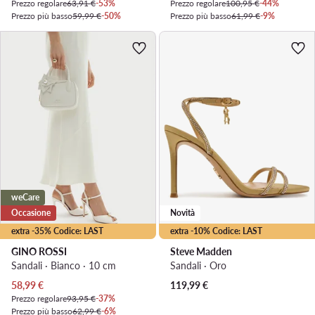
Prezzo regolare
63,91 €
-53%
Prezzo regolare
100,95 €
-44%
Prezzo più basso
59,99 €
-50%
Prezzo più basso
61,99 €
-9%
weCare
Occasione
Novità
extra -35% Codice: LAST
extra -10% Codice: LAST
GINO ROSSI
Steve Madden
Sandali · Bianco · 10 cm
Sandali · Oro
Prezzo attuale
58,99
€
119,99
€
Prezzo regolare
93,95 €
-37%
Prezzo più basso
62,99 €
-6%