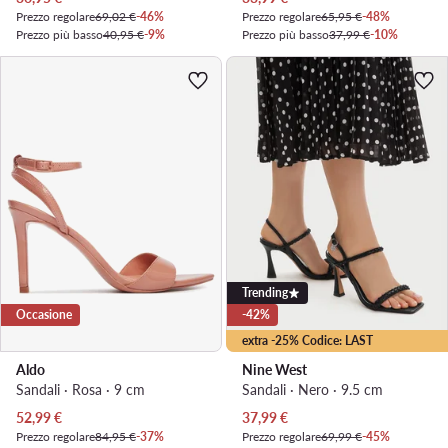
Prezzo regolare
69,02 €
-46%
Prezzo regolare
65,95 €
-48%
Prezzo più basso
40,95 €
-9%
Prezzo più basso
37,99 €
-10%
Trending
Occasione
-42%
extra -25% Codice: LAST
Aldo
Nine West
Sandali · Rosa · 9 cm
Sandali · Nero · 9.5 cm
Prezzo attuale
Prezzo attuale
52,99
€
37,99
€
Prezzo regolare
84,95 €
-37%
Prezzo regolare
69,99 €
-45%