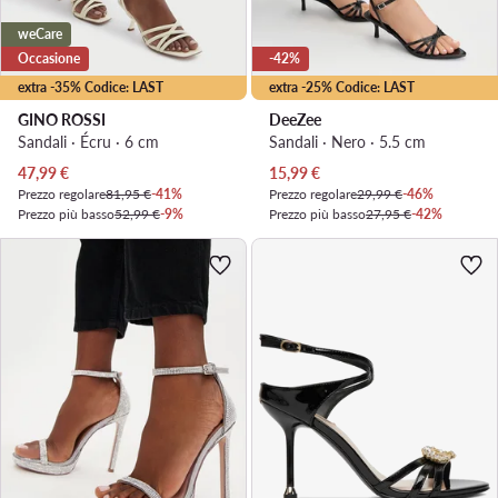
weCare
Occasione
-42%
extra -35% Codice: LAST
extra -25% Codice: LAST
GINO ROSSI
DeeZee
Sandali · Écru · 6 cm
Sandali · Nero · 5.5 cm
Prezzo attuale
Prezzo attuale
47,99
€
15,99
€
Prezzo regolare
81,95 €
-41%
Prezzo regolare
29,99 €
-46%
Prezzo più basso
52,99 €
-9%
Prezzo più basso
27,95 €
-42%