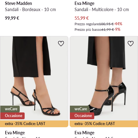
Steve Madden
Eva Minge
Sandali · Bordeaux · 10 cm
Sandali · Multicolore · 10 cm
Prezzo attuale
99,99
€
55,99
€
Prezzo regolare
100,95 €
-44%
Prezzo più basso
61,99 €
-9%
weCare
weCare
Occasione
Occasione
extra -35% Codice: LAST
extra -35% Codice: LAST
Eva Minge
Eva Minge