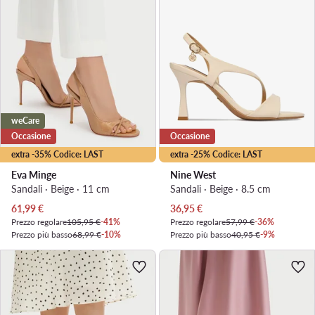
weCare
Occasione
Occasione
extra -35% Codice: LAST
extra -25% Codice: LAST
Eva Minge
Nine West
Sandali · Beige · 11 cm
Sandali · Beige · 8.5 cm
Prezzo attuale
Prezzo attuale
61,99
€
36,95
€
Prezzo regolare
105,95 €
-41%
Prezzo regolare
57,99 €
-36%
Prezzo più basso
68,99 €
-10%
Prezzo più basso
40,95 €
-9%