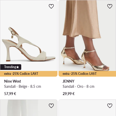
Trending
extra -25% Codice: LAST
extra -25% Codice: LAST
Nine West
JENNY
Sandali · Beige · 8.5 cm
Sandali · Oro · 8 cm
57,99
€
29,99
€