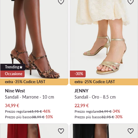
Trending
Occasione
-30%
extra -35% Codice: LAST
extra -25% Codice: LAST
Nine West
JENNY
Sandali · Marrone · 10 cm
Sandali · Oro · 8.5 cm
Prezzo attuale
Prezzo attuale
34,99
€
22,99
€
Prezzo regolare
65,95 €
-46%
Prezzo regolare
34,99 €
-34%
Prezzo più basso
38,99 €
-10%
Prezzo più basso
32,95 €
-30%