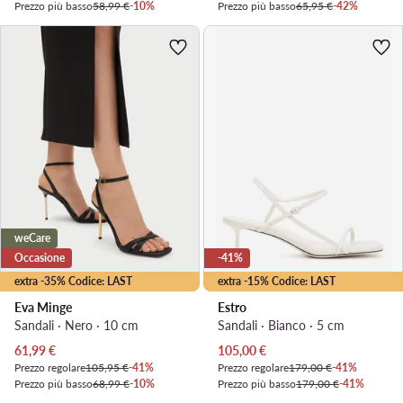
Prezzo più basso
58,99 €
-10%
Prezzo più basso
65,95 €
-42%
weCare
Occasione
-41%
extra -35% Codice: LAST
extra -15% Codice: LAST
Eva Minge
Estro
Sandali · Nero · 10 cm
Sandali · Bianco · 5 cm
Prezzo attuale
Prezzo attuale
61,99
€
105,00
€
Prezzo regolare
105,95 €
-41%
Prezzo regolare
179,00 €
-41%
Prezzo più basso
68,99 €
-10%
Prezzo più basso
179,00 €
-41%