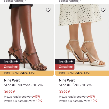
Sponsorizzato
Sponsorizzato
Trending
Trending
Occasione
Occasione
extra -35% Codice: LAST
extra -35% Codice: LAST
Nine West
Nine West
Sandali · Marrone · 10 cm
Sandali · Écru · 10 cm
Prezzo attuale
Prezzo attuale
34,99
€
33,99
€
Prezzo regolare
65,95 €
-46%
Prezzo regolare
65,95 €
-48%
Prezzo più basso
38,99 €
-10%
Prezzo più basso
37,99 €
-10%