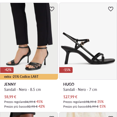
-42%
-15%
extra -25% Codice: LAST
JENNY
HUGO
Sandali · Nero · 8.5 cm
Sandali · Nero · 7 cm
Prezzo attuale
Prezzo attuale
18,99
€
127,99
€
Prezzo regolare
34,99 €
-45%
Prezzo regolare
198,99 €
-35%
Prezzo più basso
32,95 €
-42%
Prezzo più basso
151,99 €
-15%