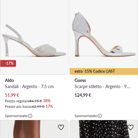
-17%
extra -15% Codice: LAST
Aldo
Guess
Sandali · Argento · 7.5 cm
Scarpe stiletto · Argento · 9.5 cm
Prezzo attuale
51,99
€
124,99
€
Prezzo regolare
84,95 €
-38%
Prezzo più basso
62,99 €
-17%
Sponsorizzato
Sponsorizzato