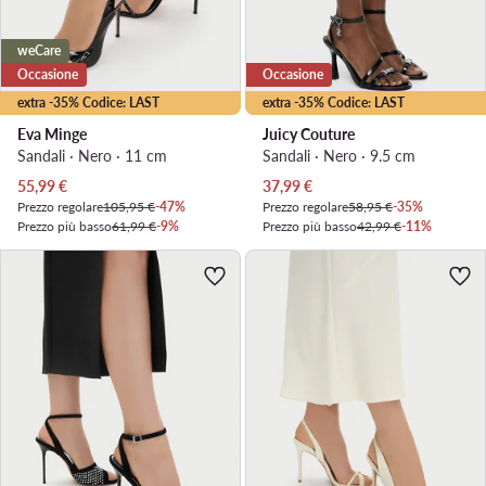
weCare
Occasione
Occasione
extra -35% Codice: LAST
extra -35% Codice: LAST
Eva Minge
Juicy Couture
Sandali · Nero · 11 cm
Sandali · Nero · 9.5 cm
Prezzo attuale
Prezzo attuale
55,99
€
37,99
€
Prezzo regolare
105,95 €
-47%
Prezzo regolare
58,95 €
-35%
Prezzo più basso
61,99 €
-9%
Prezzo più basso
42,99 €
-11%