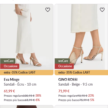
weCare
weCare
Occasione
Occasione
extra -35% Codice: LAST
extra -35% Codice: LAST
Eva Minge
GINO ROSSI
Sandali · Écru · 10 cm
Sandali · Beige · 9.5 cm
Prezzo attuale
Prezzo attuale
61,99
€
71,99
€
Prezzo regolare
100,95 €
-38%
Prezzo regolare
93,95 €
-23%
Prezzo più basso
65,99 €
-6%
Prezzo più basso
75,99 €
-5%