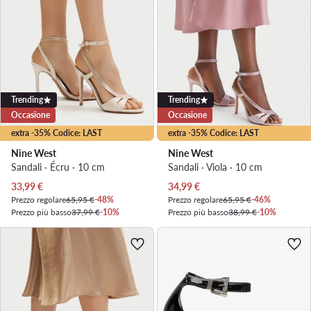
Trending
Trending
Occasione
Occasione
extra -35% Codice: LAST
extra -35% Codice: LAST
Nine West
Nine West
Sandali · Écru · 10 cm
Sandali · Viola · 10 cm
Prezzo attuale
Prezzo attuale
33,99
€
34,99
€
Prezzo regolare
65,95 €
-48%
Prezzo regolare
65,95 €
-46%
Prezzo più basso
37,99 €
-10%
Prezzo più basso
38,99 €
-10%