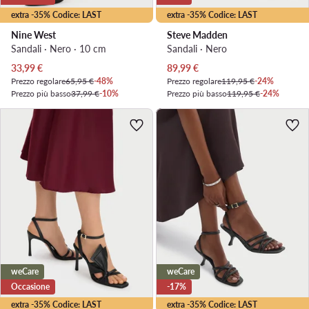
extra -35% Codice: LAST
extra -35% Codice: LAST
Nine West
Steve Madden
Sandali · Nero · 10 cm
Sandali · Nero
Prezzo attuale
Prezzo attuale
33,99
€
89,99
€
Prezzo regolare
65,95 €
-48%
Prezzo regolare
119,95 €
-24%
Prezzo più basso
37,99 €
-10%
Prezzo più basso
119,95 €
-24%
weCare
weCare
Occasione
-17%
extra -35% Codice: LAST
extra -35% Codice: LAST