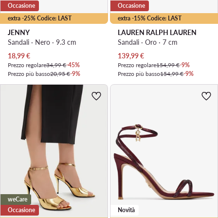
Occasione
Occasione
extra -25% Codice: LAST
extra -15% Codice: LAST
JENNY
LAUREN RALPH LAUREN
Sandali · Nero · 9.3 cm
Sandali · Oro · 7 cm
Prezzo attuale
Prezzo attuale
18,99
€
139,99
€
Prezzo regolare
34,99 €
-45%
Prezzo regolare
154,99 €
-9%
Prezzo più basso
20,95 €
-9%
Prezzo più basso
154,99 €
-9%
weCare
Occasione
Novità