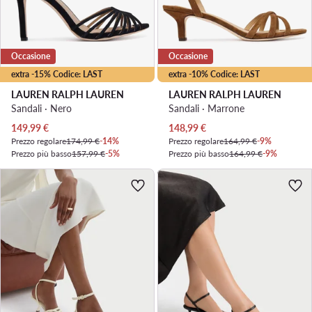
Occasione
Occasione
extra -15% Codice: LAST
extra -10% Codice: LAST
LAUREN RALPH LAUREN
LAUREN RALPH LAUREN
Sandali · Nero
Sandali · Marrone
Prezzo attuale
Prezzo attuale
149,99
€
148,99
€
Prezzo regolare
174,99 €
-14%
Prezzo regolare
164,99 €
-9%
Prezzo più basso
157,99 €
-5%
Prezzo più basso
164,99 €
-9%