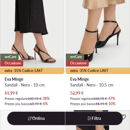
weCare
weCare
Occasione
Occasione
extra -35% Codice: LAST
extra -35% Codice: LAST
Eva Minge
Eva Minge
Sandali · Nero · 10 cm
Sandali · Nero · 10.5 cm
Prezzo attuale
Prezzo attuale
61,99
€
52,99
€
Prezzo regolare
100,95 €
-38%
Prezzo regolare
100,95 €
-47%
Prezzo più basso
65,99 €
-6%
Prezzo più basso
58,99 €
-10%
Ordina
Filtra