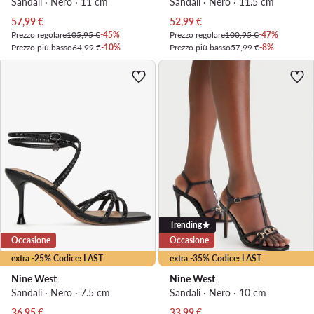
Sandali · Nero · 11 cm
Sandali · Nero · 11.5 cm
Prezzo attuale
Prezzo attuale
57,99
€
52,99
€
Prezzo regolare
105,95 €
-45%
Prezzo regolare
100,95 €
-47%
Prezzo più basso
64,99 €
-10%
Prezzo più basso
57,99 €
-8%
Trending
Occasione
Occasione
extra -25% Codice: LAST
extra -35% Codice: LAST
Nine West
Nine West
Sandali · Nero · 7.5 cm
Sandali · Nero · 10 cm
Prezzo attuale
Prezzo attuale
36,95
€
33,99
€