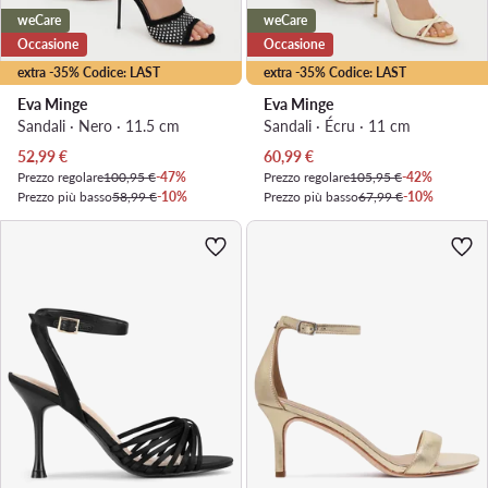
weCare
weCare
Occasione
Occasione
extra -35% Codice: LAST
extra -35% Codice: LAST
Eva Minge
Eva Minge
Sandali · Nero · 11.5 cm
Sandali · Écru · 11 cm
Prezzo attuale
Prezzo attuale
52,99
€
60,99
€
Prezzo regolare
100,95 €
-47%
Prezzo regolare
105,95 €
-42%
Prezzo più basso
58,99 €
-10%
Prezzo più basso
67,99 €
-10%