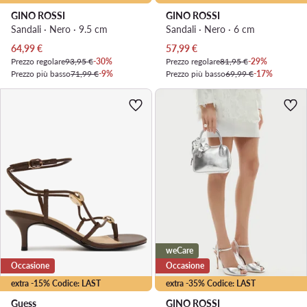
GINO ROSSI
GINO ROSSI
Sandali · Nero · 9.5 cm
Sandali · Nero · 6 cm
Prezzo attuale
Prezzo attuale
64,99
€
57,99
€
Prezzo regolare
93,95 €
-30%
Prezzo regolare
81,95 €
-29%
Prezzo più basso
71,99 €
-9%
Prezzo più basso
69,99 €
-17%
weCare
Occasione
Occasione
extra -15% Codice: LAST
extra -35% Codice: LAST
Guess
GINO ROSSI