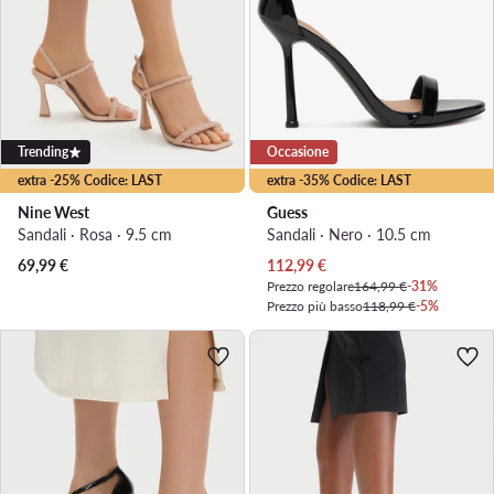
Trending
Occasione
extra -25% Codice: LAST
extra -35% Codice: LAST
Nine West
Guess
Sandali · Rosa · 9.5 cm
Sandali · Nero · 10.5 cm
Prezzo attuale
69,99
€
112,99
€
Prezzo regolare
164,99 €
-31%
Prezzo più basso
118,99 €
-5%