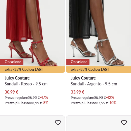
Occasione
Occasione
extra -35% Codice: LAST
extra -35% Codice: LAST
Juicy Couture
Juicy Couture
Sandali · Rosso · 9.5 cm
Sandali · Argento · 9.5 cm
Prezzo attuale
Prezzo attuale
30,99
€
33,99
€
Prezzo regolare
58,95 €
-47%
Prezzo regolare
58,95 €
-42%
Prezzo più basso
33,99 €
-8%
Prezzo più basso
37,99 €
-10%