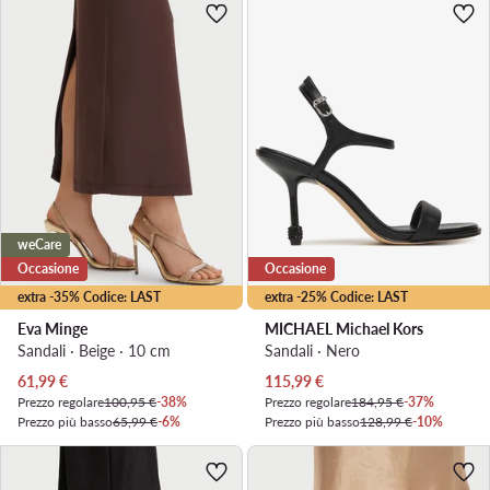
weCare
Occasione
Occasione
extra -35% Codice: LAST
extra -25% Codice: LAST
Eva Minge
MICHAEL Michael Kors
Sandali · Beige · 10 cm
Sandali · Nero
Prezzo attuale
Prezzo attuale
61,99
€
115,99
€
Prezzo regolare
100,95 €
-38%
Prezzo regolare
184,95 €
-37%
Prezzo più basso
65,99 €
-6%
Prezzo più basso
128,99 €
-10%