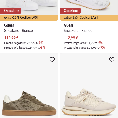
Occasione
Occasione
extra -15% Codice: LAST
extra -15% Codice: LAST
Guess
Guess
Sneakers · Bianco
Sneakers · Bianco
Prezzo attuale
Prezzo attuale
112,99
€
112,99
€
Prezzo regolare
124,99 €
-9%
Prezzo regolare
124,99 €
-9%
Prezzo più basso
124,99 €
-9%
Prezzo più basso
124,99 €
-9%