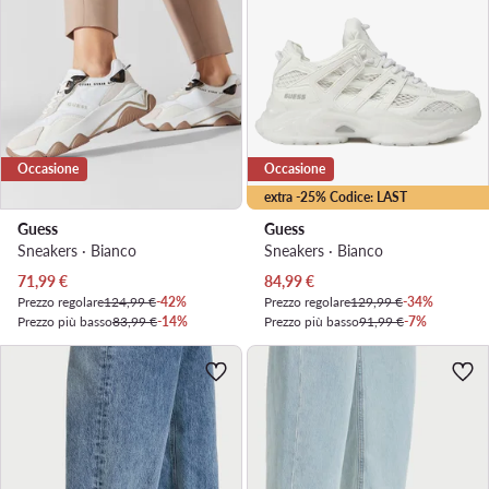
Occasione
Occasione
extra -25% Codice: LAST
Guess
Guess
Sneakers · Bianco
Sneakers · Bianco
Prezzo attuale
Prezzo attuale
71,99
€
84,99
€
Prezzo regolare
124,99 €
-42%
Prezzo regolare
129,99 €
-34%
Prezzo più basso
83,99 €
-14%
Prezzo più basso
91,99 €
-7%