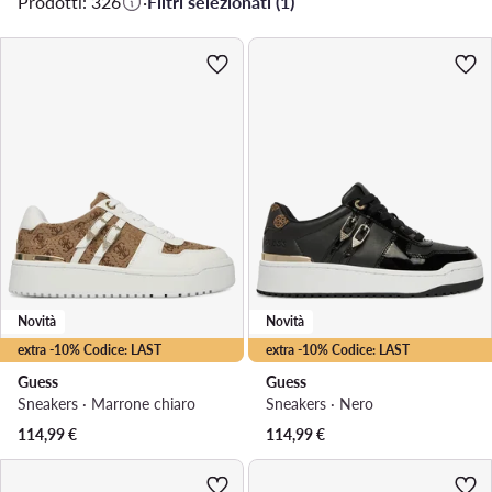
Prodotti: 326
·
Filtri selezionati (1)
Novità
Novità
extra -10% Codice: LAST
extra -10% Codice: LAST
Guess
Guess
Sneakers · Marrone chiaro
Sneakers · Nero
114,99
€
114,99
€