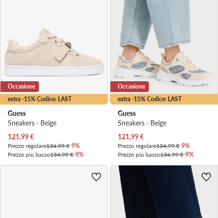
Occasione
Occasione
extra -15% Codice: LAST
extra -15% Codice: LAST
Guess
Guess
Sneakers · Beige
Sneakers · Beige
Prezzo attuale
Prezzo attuale
121,99
€
121,99
€
Prezzo regolare
134,99 €
-9%
Prezzo regolare
134,99 €
-9%
Prezzo più basso
134,99 €
-9%
Prezzo più basso
134,99 €
-9%