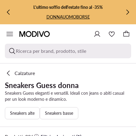
VAI AL CONTENUTO PRINCIPALE
VAI ALLA RICERCA
L'ultimo soffio dell'estate fino al -35%
DONNA
UOMO
BORSE
Ricerca per brand, prodotto, stile
Calzature
Sneakers Guess donna
Sneakers Guess eleganti e versatili. Ideali con jeans o abiti casual
per un look moderno e dinamico.
Sneakers alte
Sneakers basse