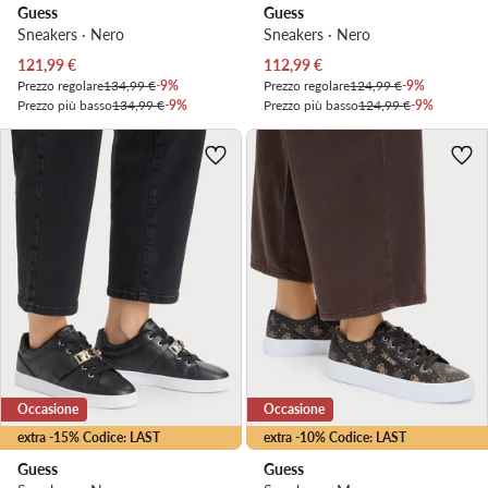
Guess
Guess
Sneakers · Nero
Sneakers · Nero
Prezzo attuale
Prezzo attuale
121,99
€
112,99
€
Prezzo regolare
134,99 €
-9%
Prezzo regolare
124,99 €
-9%
Prezzo più basso
134,99 €
-9%
Prezzo più basso
124,99 €
-9%
Occasione
Occasione
extra -15% Codice: LAST
extra -10% Codice: LAST
Guess
Guess