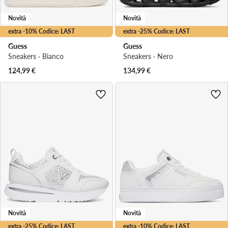
Novità
Novità
extra -10% Codice: LAST
extra -25% Codice: LAST
Guess
Guess
Sneakers · Bianco
Sneakers · Nero
124,99
€
134,99
€
Novità
Novità
extra -25% Codice: LAST
extra -10% Codice: LAST