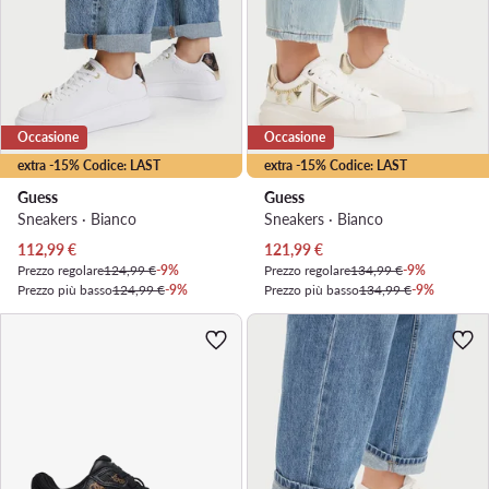
Occasione
Occasione
extra -15% Codice: LAST
extra -15% Codice: LAST
Guess
Guess
Sneakers · Bianco
Sneakers · Bianco
Prezzo attuale
Prezzo attuale
112,99
€
121,99
€
Prezzo regolare
124,99 €
-9%
Prezzo regolare
134,99 €
-9%
Prezzo più basso
124,99 €
-9%
Prezzo più basso
134,99 €
-9%