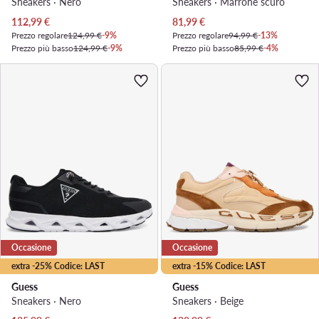
Sneakers · Nero
Sneakers · Marrone scuro
Prezzo attuale
Prezzo attuale
112,99
€
81,99
€
Prezzo regolare
124,99 €
-9%
Prezzo regolare
94,99 €
-13%
Prezzo più basso
124,99 €
-9%
Prezzo più basso
85,99 €
-4%
Occasione
Occasione
extra -25% Codice: LAST
extra -15% Codice: LAST
Guess
Guess
Sneakers · Nero
Sneakers · Beige