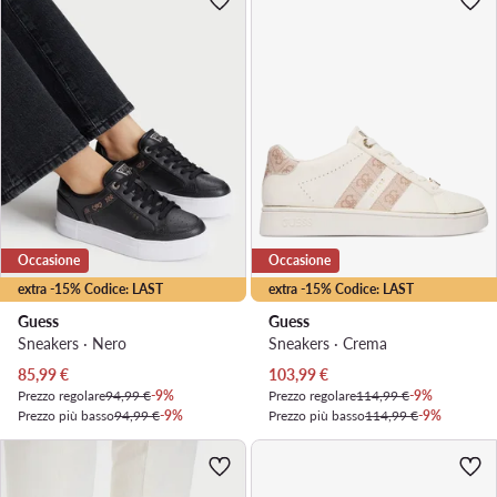
Occasione
Occasione
extra -15% Codice: LAST
extra -15% Codice: LAST
Guess
Guess
Sneakers · Nero
Sneakers · Crema
Prezzo attuale
Prezzo attuale
85,99
€
103,99
€
Prezzo regolare
94,99 €
-9%
Prezzo regolare
114,99 €
-9%
Prezzo più basso
94,99 €
-9%
Prezzo più basso
114,99 €
-9%