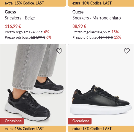
extra -15% Codice: LAST
extra -10% Codice: LAST
Guess
Guess
Sneakers · Beige
Sneakers · Marrone chiaro
Prezzo attuale
Prezzo attuale
116,99
€
88,99
€
Prezzo regolare
124,99 €
-6%
Prezzo regolare
104,99 €
-15%
Prezzo più basso
124,99 €
-6%
Prezzo più basso
104,99 €
-15%
Occasione
Occasione
extra -15% Codice: LAST
extra -15% Codice: LAST