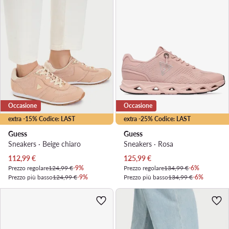
Occasione
Occasione
extra -15% Codice: LAST
extra -25% Codice: LAST
Guess
Guess
Sneakers · Beige chiaro
Sneakers · Rosa
Prezzo attuale
Prezzo attuale
112,99
€
125,99
€
Prezzo regolare
124,99 €
-9%
Prezzo regolare
134,99 €
-6%
Prezzo più basso
124,99 €
-9%
Prezzo più basso
134,99 €
-6%