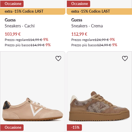
Occasione
Occasione
extra -15% Codice: LAST
extra -15% Codice: LAST
Guess
Guess
Sneakers · Cachi
Sneakers · Crema
Prezzo attuale
Prezzo attuale
103,99
€
112,99
€
Prezzo regolare
114,99 €
-9%
Prezzo regolare
124,99 €
-9%
Prezzo più basso
114,99 €
-9%
Prezzo più basso
124,99 €
-9%
Occasione
-15%