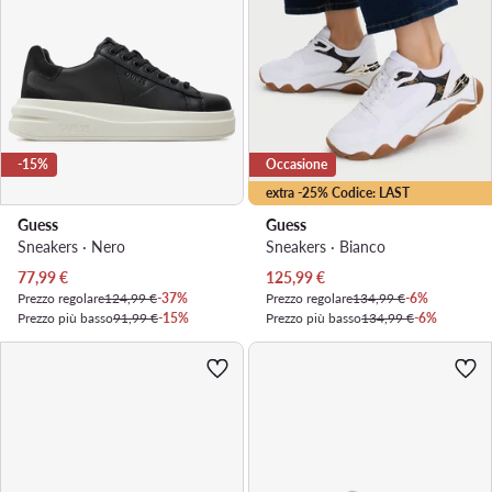
-15%
Occasione
extra -25% Codice: LAST
Guess
Guess
Sneakers · Nero
Sneakers · Bianco
Prezzo attuale
Prezzo attuale
77,99
€
125,99
€
Prezzo regolare
124,99 €
-37%
Prezzo regolare
134,99 €
-6%
Prezzo più basso
91,99 €
-15%
Prezzo più basso
134,99 €
-6%