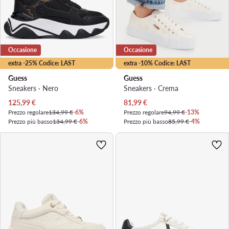
Occasione
Occasione
extra -25% Codice: LAST
extra -10% Codice: LAST
Guess
Guess
Sneakers · Nero
Sneakers · Crema
Prezzo attuale
Prezzo attuale
125,99
€
81,99
€
Prezzo regolare
134,99 €
-6%
Prezzo regolare
94,99 €
-13%
Prezzo più basso
134,99 €
-6%
Prezzo più basso
85,99 €
-4%