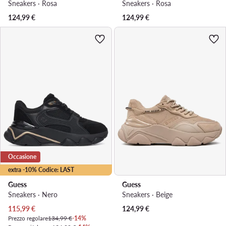
Sneakers · Rosa
Sneakers · Rosa
124,99
€
124,99
€
Occasione
extra -10% Codice: LAST
Guess
Guess
Sneakers · Nero
Sneakers · Beige
Prezzo attuale
115,99
€
124,99
€
Prezzo regolare
134,99 €
-14%