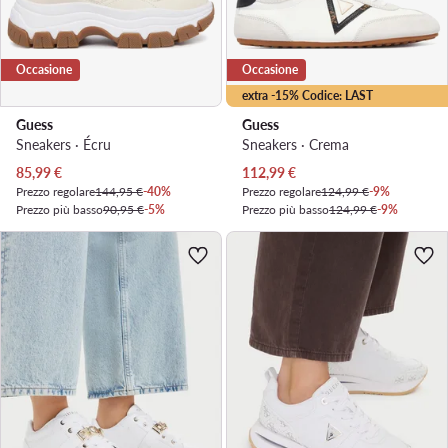
Occasione
Occasione
extra -15% Codice: LAST
Guess
Guess
Sneakers · Écru
Sneakers · Crema
Prezzo attuale
Prezzo attuale
85,99
€
112,99
€
Prezzo regolare
144,95 €
-40%
Prezzo regolare
124,99 €
-9%
Prezzo più basso
90,95 €
-5%
Prezzo più basso
124,99 €
-9%