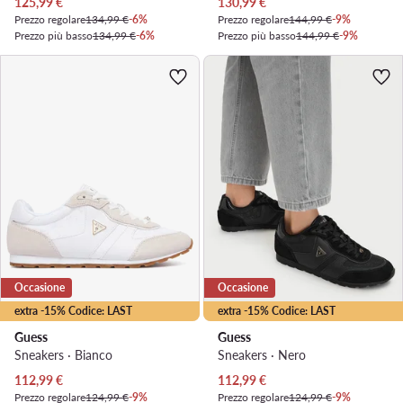
Prezzo attuale
Prezzo attuale
125,99
€
130,99
€
Prezzo regolare
134,99 €
-6%
Prezzo regolare
144,99 €
-9%
Prezzo più basso
134,99 €
-6%
Prezzo più basso
144,99 €
-9%
Occasione
Occasione
extra -15% Codice: LAST
extra -15% Codice: LAST
Guess
Guess
Sneakers · Bianco
Sneakers · Nero
Prezzo attuale
Prezzo attuale
112,99
€
112,99
€
Prezzo regolare
124,99 €
-9%
Prezzo regolare
124,99 €
-9%