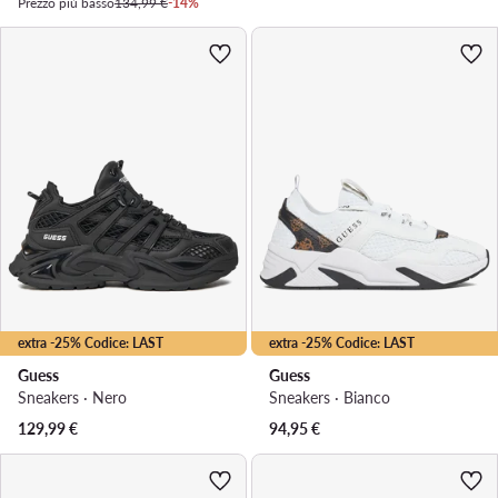
Prezzo più basso
134,99 €
-14%
extra -25% Codice: LAST
extra -25% Codice: LAST
Guess
Guess
Sneakers · Nero
Sneakers · Bianco
129,99
€
94,95
€