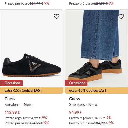
Prezzo più basso
124,99 €
-9%
Prezzo più basso
124,99 €
-9%
Occasione
Occasione
extra -15% Codice: LAST
extra -15% Codice: LAST
Guess
Guess
Sneakers · Nero
Sneakers · Nero
Prezzo attuale
Prezzo attuale
112,99
€
94,99
€
Prezzo regolare
124,99 €
-9%
Prezzo regolare
104,99 €
-9%
Prezzo più basso
124,99 €
-9%
Prezzo più basso
104,99 €
-9%