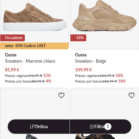
Occasione
-18%
extra -10% Codice: LAST
Guess
Guess
Sneakers · Marrone chiaro
Sneakers · Beige
Prezzo attuale
Prezzo attuale
81,99
€
109,99
€
Prezzo regolare
94,99 €
-13%
Prezzo regolare
134,99 €
-18%
Prezzo più basso
85,99 €
-4%
Prezzo più basso
134,99 €
-18%
Ordina
Filtra
1