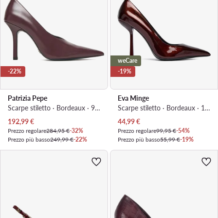
weCare
-22%
-19%
Patrizia Pepe
Eva Minge
Scarpe stiletto · Bordeaux · 9.5 cm
Scarpe stiletto · Bordeaux · 10.5 cm
Prezzo attuale
Prezzo attuale
192,99
€
44,99
€
Prezzo regolare
284,95 €
-32%
Prezzo regolare
99,95 €
-54%
Prezzo più basso
249,99 €
-22%
Prezzo più basso
55,99 €
-19%