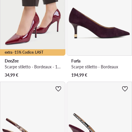
extra -15% Codice: LAST
DeeZee
Furla
Scarpe stiletto · Bordeaux · 10 cm
Scarpe stiletto · Bordeaux
34,99
€
194,99
€