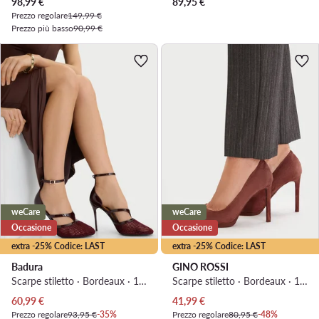
Prezzo attuale
98,99
€
89,95
€
Prezzo regolare
149,99 €
Prezzo più basso
90,99 €
weCare
weCare
Occasione
Occasione
extra -25% Codice: LAST
extra -25% Codice: LAST
Badura
GINO ROSSI
Scarpe stiletto · Bordeaux · 11 cm
Scarpe stiletto · Bordeaux · 10 cm
Prezzo attuale
Prezzo attuale
60,99
€
41,99
€
Prezzo regolare
93,95 €
-35%
Prezzo regolare
80,95 €
-48%