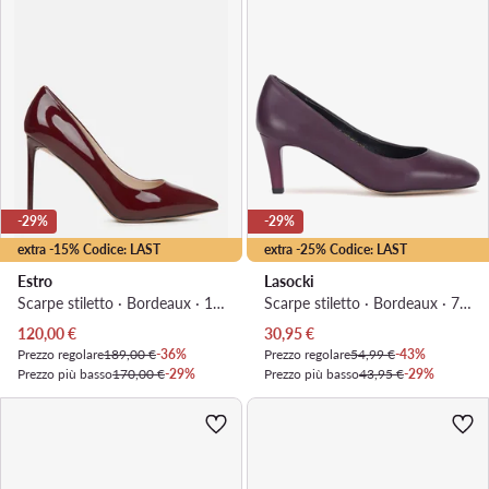
-29%
-29%
extra -15% Codice: LAST
extra -25% Codice: LAST
Estro
Lasocki
Scarpe stiletto · Bordeaux · 10.5 cm
Scarpe stiletto · Bordeaux · 7 cm
Prezzo attuale
Prezzo attuale
120,00
€
30,95
€
Prezzo regolare
189,00 €
-36%
Prezzo regolare
54,99 €
-43%
Prezzo più basso
170,00 €
-29%
Prezzo più basso
43,95 €
-29%