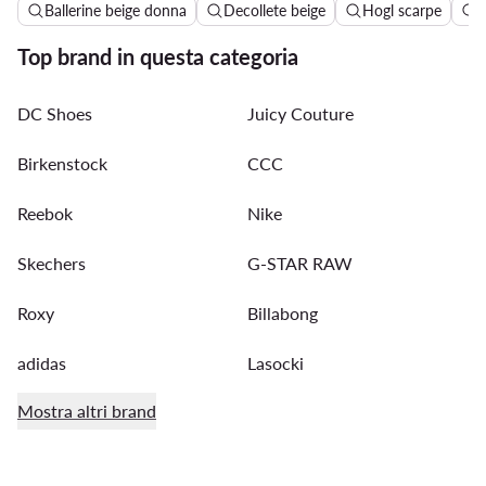
Ballerine beige donna
Decollete beige
Hogl scarpe
J
Top brand in questa categoria
DC Shoes
Juicy Couture
Birkenstock
CCC
Reebok
Nike
Skechers
G-STAR RAW
Roxy
Billabong
adidas
Lasocki
Mostra altri brand