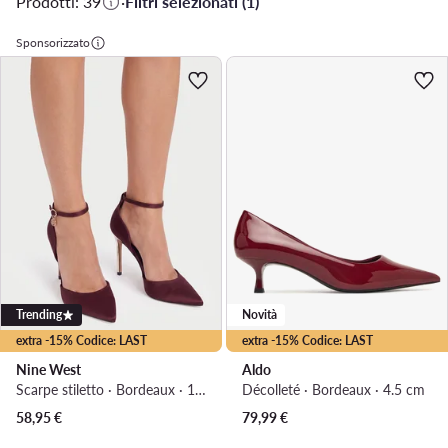
Prodotti: 39
·
Filtri selezionati (1)
Sponsorizzato
Trending
Novità
extra -15% Codice: LAST
extra -15% Codice: LAST
Nine West
Aldo
Scarpe stiletto · Bordeaux · 10 cm
Décolleté · Bordeaux · 4.5 cm
58,95
€
79,99
€