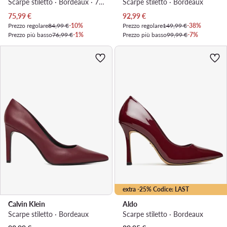
Scarpe stiletto · Bordeaux · 7 cm
Scarpe stiletto · Bordeaux
Prezzo attuale
Prezzo attuale
75,99
€
92,99
€
Prezzo regolare
84,99 €
-10%
Prezzo regolare
149,99 €
-38%
Prezzo più basso
76,99 €
-1%
Prezzo più basso
99,99 €
-7%
extra -25% Codice: LAST
Calvin Klein
Aldo
Scarpe stiletto · Bordeaux
Scarpe stiletto · Bordeaux