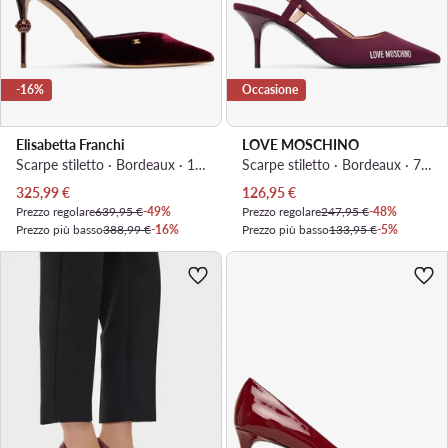
-16%
Occasione
Elisabetta Franchi
LOVE MOSCHINO
Scarpe stiletto · Bordeaux · 10 cm
Scarpe stiletto · Bordeaux · 7.5 cm
Prezzo attuale
Prezzo attuale
325,99
€
126,95
€
Prezzo regolare
639,95 €
-49%
Prezzo regolare
247,95 €
-48%
Prezzo più basso
388,99 €
-16%
Prezzo più basso
133,95 €
-5%