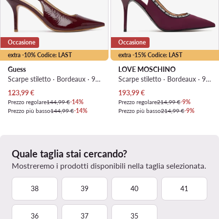
Occasione
Occasione
extra -10% Codice: LAST
extra -15% Codice: LAST
Guess
LOVE MOSCHINO
Scarpe stiletto · Bordeaux · 9 cm
Scarpe stiletto · Bordeaux · 9.5 cm
Prezzo attuale
Prezzo attuale
123,99
€
193,99
€
Prezzo regolare
144,99 €
-14%
Prezzo regolare
214,99 €
-9%
Prezzo più basso
144,99 €
-14%
Prezzo più basso
214,99 €
-9%
Quale taglia stai cercando?
Mostreremo i prodotti disponibili nella taglia selezionata.
38
39
40
41
36
37
35