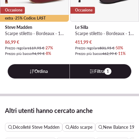
Occasione
Occasione
extra -25% Codice: LAST
Steve Madden
Le Silla
Scarpe stiletto · Bordeaux · 10 cm
Scarpe stiletto · Bordeaux · 11 cm
Prezzo attuale
Prezzo attuale
86,99
€
411,99
€
Prezzo regolare
119,95 €
-27%
Prezzo regolare
831,95 €
-50%
Prezzo più basso
94,99 €
-8%
Prezzo più basso
462,99 €
-11%
Ordina
Filtra
1
Altri utenti hanno cercato anche
Décolleté Steve Madden
Aldo scarpe
New Balance 190