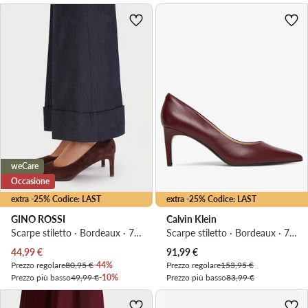
weCare
Occasione
extra -25% Codice: LAST
extra -25% Codice: LAST
GINO ROSSI
Calvin Klein
Scarpe stiletto · Bordeaux · 7 cm
Scarpe stiletto · Bordeaux · 7 cm
Prezzo attuale
Prezzo attuale
44,99
€
91,99
€
Prezzo regolare
80,95 €
-44%
Prezzo regolare
153,95 €
Prezzo più basso
49,99 €
-10%
Prezzo più basso
83,99 €