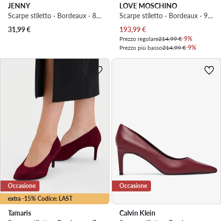
JENNY
LOVE MOSCHINO
Scarpe stiletto · Bordeaux · 8 cm
Scarpe stiletto · Bordeaux · 9.5 cm
Prezzo attuale
31,99
€
193,99
€
Prezzo regolare
214,99 €
-9%
Prezzo più basso
214,99 €
-9%
Occasione
Occasione
extra -15% Codice: LAST
Tamaris
Calvin Klein