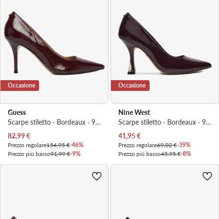
Occasione
Occasione
Guess
Nine West
Scarpe stiletto · Bordeaux · 9 cm
Scarpe stiletto · Bordeaux · 9 cm
Prezzo attuale
Prezzo attuale
82,99
€
41,95
€
Prezzo regolare
154,95 €
-46%
Prezzo regolare
69,02 €
-39%
Prezzo più basso
91,99 €
-9%
Prezzo più basso
45,95 €
-8%