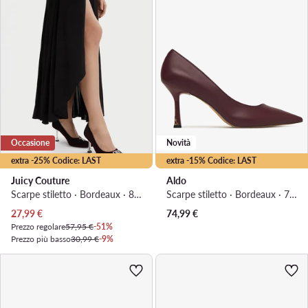
Occasione
Novità
extra -25% Codice: LAST
extra -15% Codice: LAST
Juicy Couture
Aldo
Scarpe stiletto · Bordeaux · 8 cm
Scarpe stiletto · Bordeaux · 7.5 cm
Prezzo attuale
27,99
€
74,99
€
Prezzo regolare
57,95 €
-51%
Prezzo più basso
30,99 €
-9%