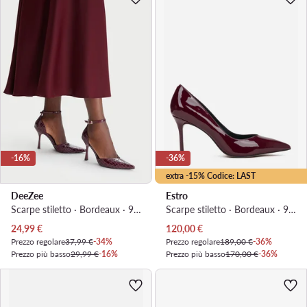
-16%
-36%
extra -15% Codice: LAST
DeeZee
Estro
Scarpe stiletto · Bordeaux · 9.5 cm
Scarpe stiletto · Bordeaux · 9 cm
Prezzo attuale
Prezzo attuale
24,99
€
120,00
€
Prezzo regolare
37,99 €
-34%
Prezzo regolare
189,00 €
-36%
Prezzo più basso
29,99 €
-16%
Prezzo più basso
170,00 €
-36%