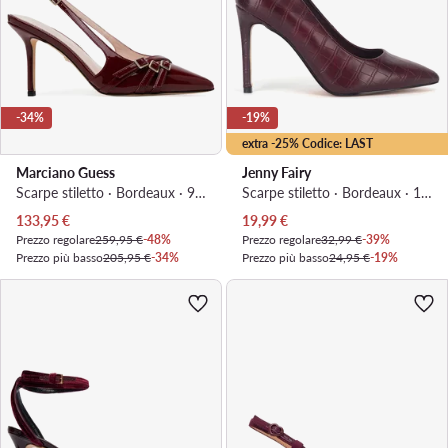
-34%
-19%
extra -25% Codice: LAST
Marciano Guess
Jenny Fairy
Scarpe stiletto · Bordeaux · 9 cm
Scarpe stiletto · Bordeaux · 10.5 cm
Prezzo attuale
Prezzo attuale
133,95
€
19,99
€
Prezzo regolare
259,95 €
-48%
Prezzo regolare
32,99 €
-39%
Prezzo più basso
205,95 €
-34%
Prezzo più basso
24,95 €
-19%