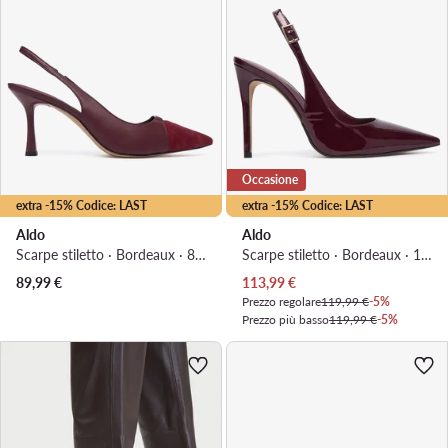
Occasione
extra -15% Codice: LAST
extra -15% Codice: LAST
Aldo
Aldo
Scarpe stiletto · Bordeaux · 8 cm
Scarpe stiletto · Bordeaux · 10 cm
Prezzo attuale
89,99
€
113,99
€
Prezzo regolare
119,99 €
-5%
Prezzo più basso
119,99 €
-5%