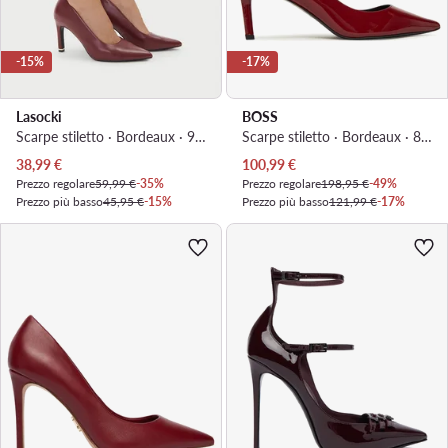
-15%
-17%
Lasocki
BOSS
Scarpe stiletto · Bordeaux · 9 cm
Scarpe stiletto · Bordeaux · 8 cm
Prezzo attuale
Prezzo attuale
38,99
€
100,99
€
Prezzo regolare
59,99 €
-35%
Prezzo regolare
198,95 €
-49%
Prezzo più basso
45,95 €
-15%
Prezzo più basso
121,99 €
-17%