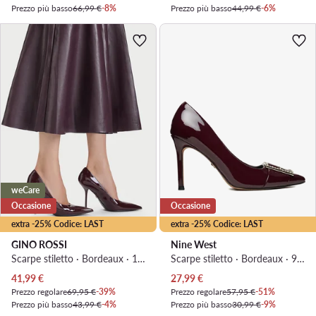
Prezzo più basso
66,99 €
-8%
Prezzo più basso
44,99 €
-6%
weCare
Occasione
Occasione
extra -25% Codice: LAST
extra -25% Codice: LAST
GINO ROSSI
Nine West
Scarpe stiletto · Bordeaux · 10.5 cm
Scarpe stiletto · Bordeaux · 9 cm
Prezzo attuale
Prezzo attuale
41,99
€
27,99
€
Prezzo regolare
69,95 €
-39%
Prezzo regolare
57,95 €
-51%
Prezzo più basso
43,99 €
-4%
Prezzo più basso
30,99 €
-9%