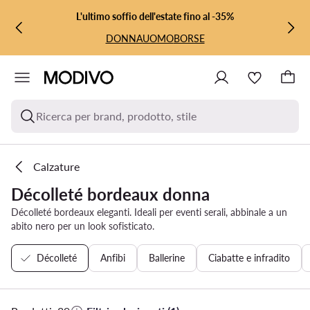
VAI AL CONTENUTO PRINCIPALE
VAI ALLA RICERCA
L'ultimo soffio dell'estate fino al -35%
DONNA
UOMO
BORSE
Ricerca per brand, prodotto, stile
Calzature
Décolleté bordeaux donna
Décolleté bordeaux eleganti. Ideali per eventi serali, abbinale a un
abito nero per un look sofisticato.
Décolleté
Anfibi
Ballerine
Ciabatte e infradito