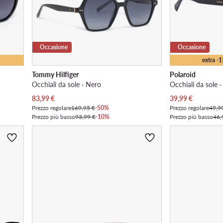
Occasione
Occasione
extra -
Tommy Hilfiger
Polaroid
Occhiali da sole · Nero
Occhiali da sole 
Prezzo attuale
Prezzo attuale
83,99
€
39,99
€
Prezzo regolare
169,95 €
-50%
Prezzo regolare
49,9
Prezzo più basso
93,99 €
-10%
Prezzo più basso
46,