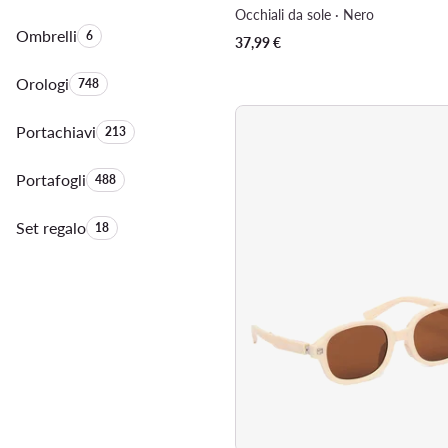
Occhiali da sole · Nero
Ombrelli
Quantità di prodotti:
6
37,99
€
Orologi
Quantità di prodotti:
748
Portachiavi
Quantità di prodotti:
213
Portafogli
Quantità di prodotti:
488
Set regalo
Quantità di prodotti:
18