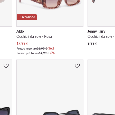
Occasione
Aldo
Jenny Fairy
Occhiali da sole · Rosa
Occhiali da sole 
Prezzo attuale
13,99
€
9,99
€
Prezzo regolare
21,95 €
-36%
Prezzo più basso
14,99 €
-6%