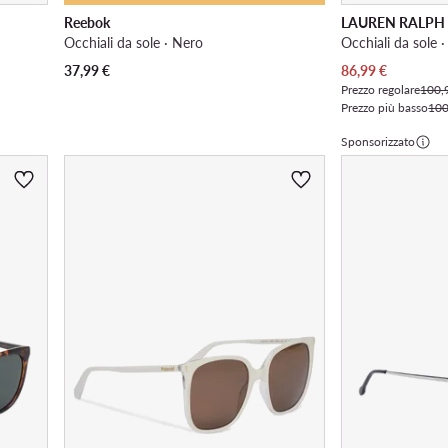
Reebok
LAUREN RALPH
Occhiali da sole · Nero
Occhiali da sole 
Prezzo attuale
37,99
€
86,99
€
Prezzo regolare
100,
Prezzo più basso
100
Sponsorizzato