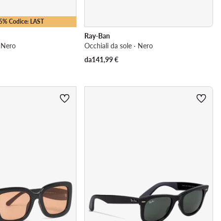
25% Codice: LAST
Ray-Ban
· Nero
Occhiali da sole · Nero
da
141,99
€