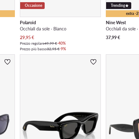
Occasione
Trending
extra -
Polaroid
Nine West
Occhiali da sole · Bianco
Occhiali da sole 
Prezzo attuale
29,95
€
37,99
€
Prezzo regolare
49,99 €
-40%
Prezzo più basso
32,95 €
-9%