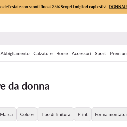
io dell'estate con sconti fino al 35% Scopri i migliori capi estivi
DONNA
Abbigliamento
Calzature
Borse
Accessori
Sport
Premiu
re da donna
Marca
Colore
Tipo di finitura
Print
Forma montatu