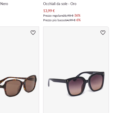
· Nero
Occhiali da sole · Oro
Prezzo attuale
13,99
€
Prezzo regolare
21,95 €
-36%
Prezzo più basso
14,99 €
-6%