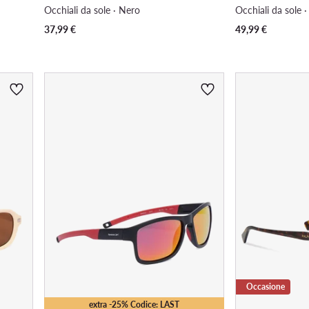
Occhiali da sole · Nero
Occhiali da sole 
37,99
€
49,99
€
Occasione
extra -25% Codice: LAST