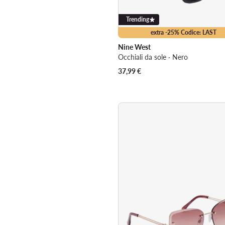
Trending
extra -25% Codice: LAST
Nine West
Occhiali da sole · Nero
37,99
€