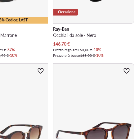
Occasione
25% Codice: LAST
Ray-Ban
· Marrone
Occhiali da sole · Nero
Prezzo attuale
146,70
€
99 €
-37%
Prezzo regolare
163,00 €
-10%
,99 €
-10%
Prezzo più basso
163,00 €
-10%