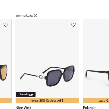
Sponsorizzato
Trending
extra -25% Codice: LAST
extra -
Nine West
Polaroid