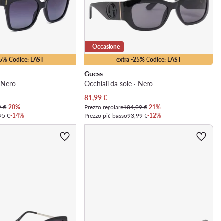
Occasione
15% Codice: LAST
extra -25% Codice: LAST
Guess
· Nero
Occhiali da sole · Nero
Prezzo attuale
81,99
€
9 €
-20%
Prezzo regolare
104,99 €
-21%
95 €
-14%
Prezzo più basso
93,99 €
-12%