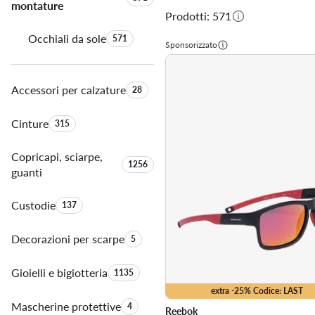
montature
Prodotti: 571
Occhiali da sole
Quantità di prodotti:
571
Sponsorizzato
Accessori per calzature
Quantità di prodotti:
28
Cinture
Quantità di prodotti:
315
Copricapi, sciarpe,
Quantità di prodotti:
1256
guanti
Custodie
Quantità di prodotti:
137
Decorazioni per scarpe
Quantità di prodotti:
5
Gioielli e bigiotteria
Quantità di prodotti:
1135
extra -25% Codice: LAST
Mascherine protettive
Quantità di prodotti:
4
Reebok