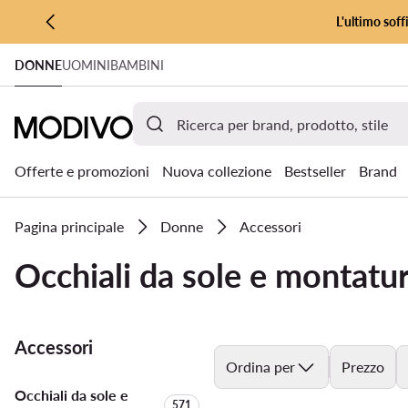
L'ultimo soff
VAI AL CONTENUTO PRINCIPALE
DONNE
UOMINI
BAMBINI
VAI ALLA RICERCA
Offerte e promozioni
Nuova collezione
Bestseller
Brand
Pagina principale
Donne
Accessori
Occhiali da sole e montatu
Accessori
Ordina per
Prezzo
Occhiali da sole e
Quantità di prodotti:
571