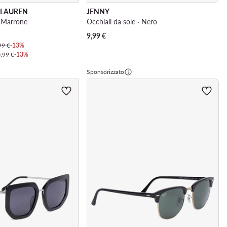
 LAUREN
JENNY
· Marrone
Occhiali da sole · Nero
9,99
€
99 €
-13%
,99 €
-13%
Sponsorizzato