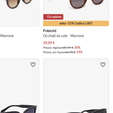
Occasione
extra -15% Codice: LAST
Polaroid
· Marrone
Occhiali da sole · Marrone
Prezzo attuale
39,99
€
Prezzo regolare
49,99 €
-20%
Prezzo più basso
46,95 €
-14%