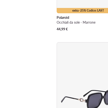
extra -25% Codice: LAST
Polaroid
Occhiali da sole · Marrone
44,99
€