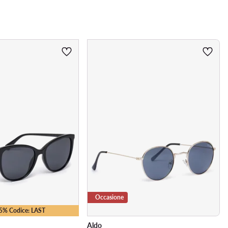
Occasione
25% Codice: LAST
Aldo