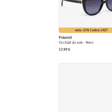
extra -25% Codice: LAST
Polaroid
Occhiali da sole · Nero
57,99
€