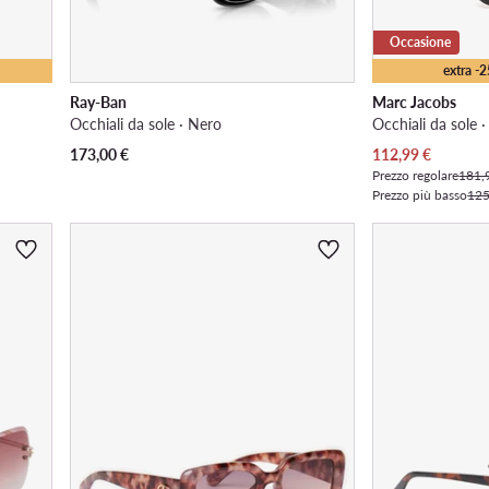
Occasione
extra -
Ray-Ban
Marc Jacobs
Occhiali da sole · Nero
Occhiali da sole 
Prezzo attuale
173,00
€
112,99
€
Prezzo regolare
181,
Prezzo più basso
125