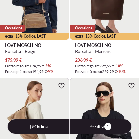
Occasione
Occasione
extra -15% Codice: LAST
extra -15% Codice: LAST
LOVE MOSCHINO
LOVE MOSCHINO
Borsetta · Beige
Borsetta · Marrone
Prezzo attuale
Prezzo attuale
175,99
€
206,99
€
Prezzo regolare
194,99 €
-9%
Prezzo regolare
229,99 €
-10%
Prezzo più basso
194,99 €
-9%
Prezzo più basso
229,99 €
-10%
Ordina
Filtra
1