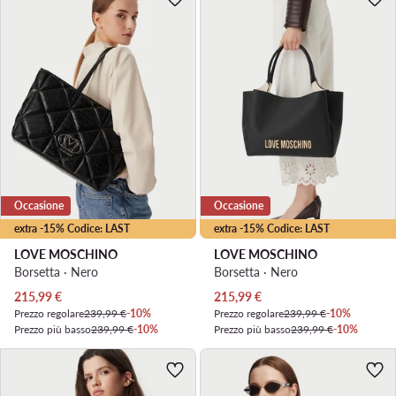
Occasione
Occasione
extra -15% Codice: LAST
extra -15% Codice: LAST
LOVE MOSCHINO
LOVE MOSCHINO
Borsetta · Nero
Borsetta · Nero
Prezzo attuale
Prezzo attuale
215,99
€
215,99
€
Prezzo regolare
239,99 €
-10%
Prezzo regolare
239,99 €
-10%
Prezzo più basso
239,99 €
-10%
Prezzo più basso
239,99 €
-10%