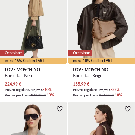
Occasione
Occasione
extra -15% Codice: LAST
extra -10% Codice: LAST
LOVE MOSCHINO
LOVE MOSCHINO
Borsetta · Nero
Borsetta · Beige
Prezzo attuale
Prezzo attuale
224,99
€
155,99
€
Prezzo regolare
249,99 €
-10%
Prezzo regolare
199,99 €
-22%
Prezzo più basso
249,99 €
-10%
Prezzo più basso
174,99 €
-10%