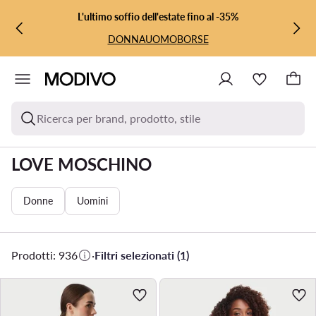
VAI AL CONTENUTO PRINCIPALE
VAI ALLA RICERCA
L'ultimo soffio dell'estate fino al -35%
DONNA
UOMO
BORSE
Ricerca per brand, prodotto, stile
LOVE MOSCHINO
Donne
Uomini
Prodotti: 936
·
Filtri selezionati (1)