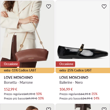
Occasione
Occasione
extra -15% Codice: LAST
extra -25% Codice: LAST
LOVE MOSCHINO
LOVE MOSCHINO
Borsetta · Marrone
Ballerine · Nero
Prezzo attuale
Prezzo attuale
152,99
€
106,99
€
Prezzo regolare
169,99 €
-10%
Prezzo regolare
164,99 €
-35%
Prezzo più basso
169,99 €
-10%
Prezzo più basso
124,99 €
-14%