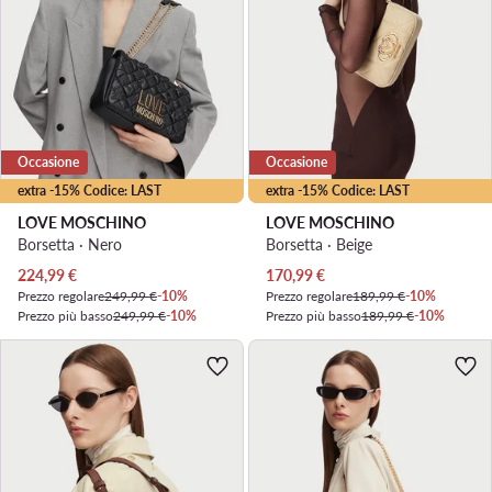
Occasione
Occasione
extra -15% Codice: LAST
extra -15% Codice: LAST
LOVE MOSCHINO
LOVE MOSCHINO
Borsetta · Nero
Borsetta · Beige
Prezzo attuale
Prezzo attuale
224,99
€
170,99
€
Prezzo regolare
249,99 €
-10%
Prezzo regolare
189,99 €
-10%
Prezzo più basso
249,99 €
-10%
Prezzo più basso
189,99 €
-10%