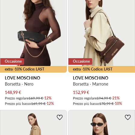
Occasione
Occasione
extra -10% Codice: LAST
extra -10% Codice: LAST
LOVE MOSCHINO
LOVE MOSCHINO
Borsetta · Nero
Borsetta · Marrone
Prezzo attuale
Prezzo attuale
148,99
€
152,99
€
Prezzo regolare
169,99 €
-12%
Prezzo regolare
194,99 €
-21%
Prezzo più basso
169,99 €
-12%
Prezzo più basso
170,99 €
-10%