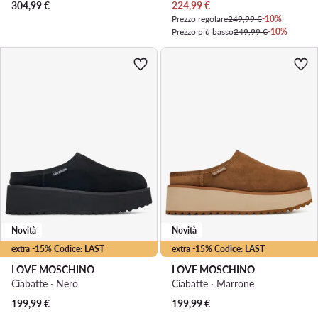
Prezzo attuale
304,99
€
224,99
€
Prezzo regolare
249,99 €
-10%
Prezzo più basso
249,99 €
-10%
Novità
Novità
extra -15% Codice: LAST
extra -15% Codice: LAST
LOVE MOSCHINO
LOVE MOSCHINO
Ciabatte · Nero
Ciabatte · Marrone
199,99
€
199,99
€