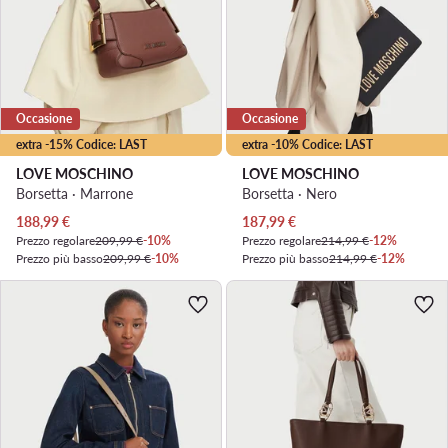
Occasione
Occasione
extra -15% Codice: LAST
extra -10% Codice: LAST
LOVE MOSCHINO
LOVE MOSCHINO
Borsetta · Marrone
Borsetta · Nero
Prezzo attuale
Prezzo attuale
188,99
€
187,99
€
Prezzo regolare
209,99 €
-10%
Prezzo regolare
214,99 €
-12%
Prezzo più basso
209,99 €
-10%
Prezzo più basso
214,99 €
-12%