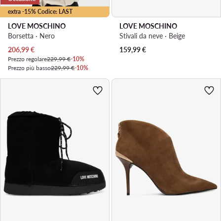
extra -15% Codice: LAST
LOVE MOSCHINO
LOVE MOSCHINO
Borsetta · Nero
Stivali da neve · Beige
Prezzo attuale
206,99
€
159,99
€
Prezzo regolare
229,99 €
-10%
Prezzo più basso
229,99 €
-10%