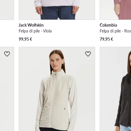
Jack Wolfskin
Columbia
Felpa di pile · Viola
Felpa di pile · Ro
99,95
€
79,95
€