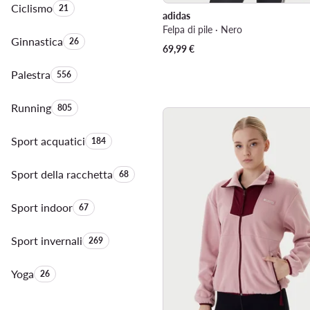
Ciclismo
Quantità di prodotti:
21
adidas
Felpa di pile · Nero
Ginnastica
Quantità di prodotti:
26
69,99
€
Palestra
Quantità di prodotti:
556
Running
Quantità di prodotti:
805
Sport acquatici
Quantità di prodotti:
184
Sport della racchetta
Quantità di prodotti:
68
Sport indoor
Quantità di prodotti:
67
Sport invernali
Quantità di prodotti:
269
Yoga
Quantità di prodotti:
26