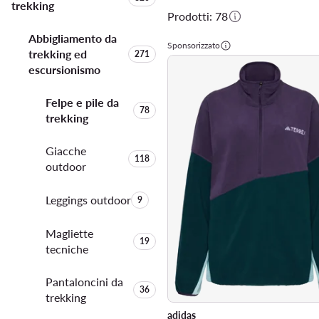
trekking
Prodotti: 78
Abbigliamento da
Sponsorizzato
trekking ed
Quantità di prodotti:
271
escursionismo
Felpe e pile da
Quantità di prodotti:
78
trekking
Giacche
Quantità di prodotti:
118
outdoor
Leggings outdoor
Quantità di prodotti:
9
Magliette
Quantità di prodotti:
19
tecniche
Pantaloncini da
Quantità di prodotti:
36
trekking
adidas