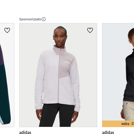
Sponsorizzato
extra -
adidas
adidas