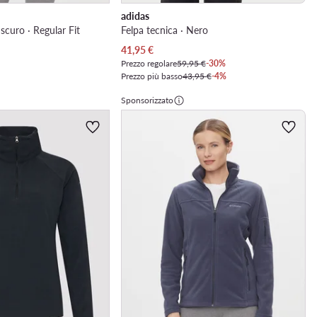
adidas
u scuro · Regular Fit
Felpa tecnica · Nero
Prezzo attuale
41,95
€
Prezzo regolare
59,95 €
-30%
Prezzo più basso
43,95 €
-4%
Sponsorizzato