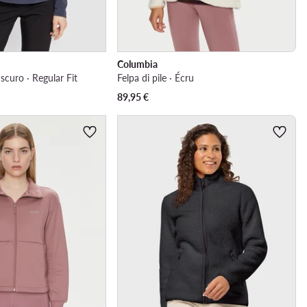
Columbia
u scuro · Regular Fit
Felpa di pile · Écru
89,95
€