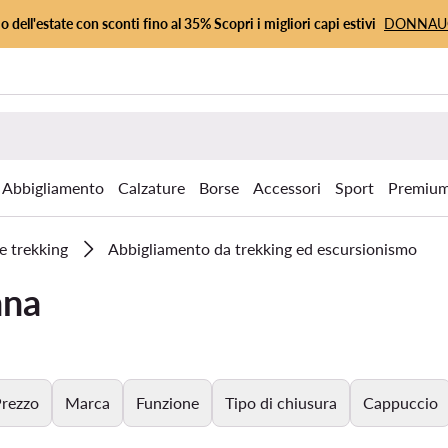
io dell'estate con sconti fino al 35% Scopri i migliori capi estivi
DONNA
Abbigliamento
Calzature
Borse
Accessori
Sport
Premiu
e trekking
Abbigliamento da trekking ed escursionismo
nna
rezzo
Marca
Funzione
Tipo di chiusura
Cappuccio