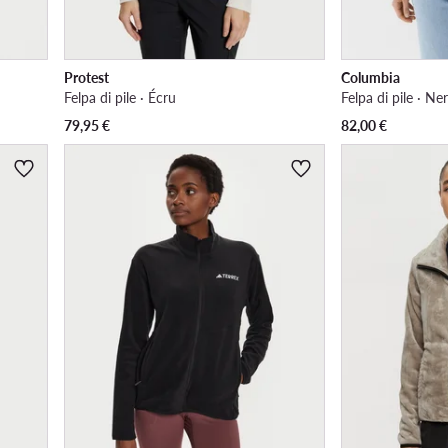
Protest
Columbia
Felpa di pile · Écru
Felpa di pile · Ne
79,95
€
82,00
€