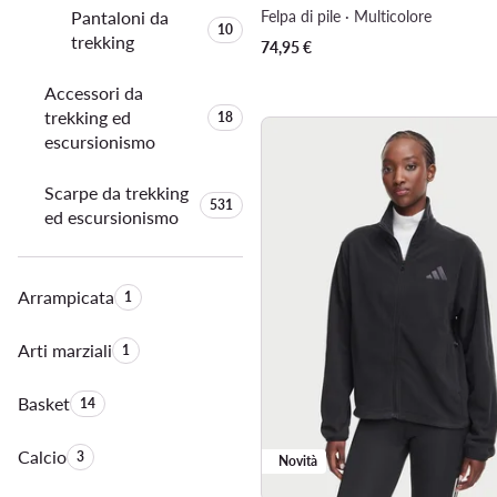
Pantaloni da
Felpa di pile · Multicolore
Quantità di prodotti:
10
trekking
74,95
€
Accessori da
trekking ed
Quantità di prodotti:
18
escursionismo
Scarpe da trekking
Quantità di prodotti:
531
ed escursionismo
Arrampicata
Quantità di prodotti:
1
Arti marziali
Quantità di prodotti:
1
Basket
Quantità di prodotti:
14
Calcio
Quantità di prodotti:
3
Novità