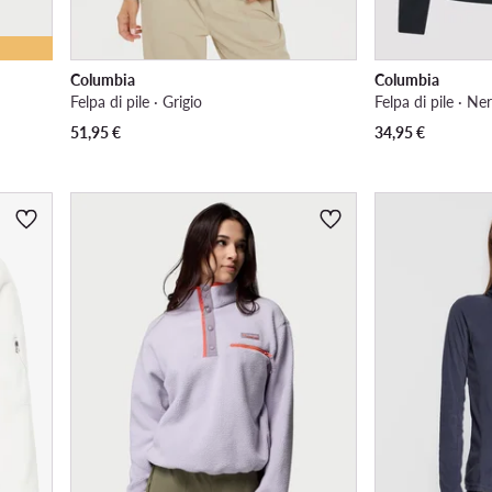
Columbia
Columbia
Felpa di pile · Grigio
Felpa di pile · Ne
51,95
€
34,95
€