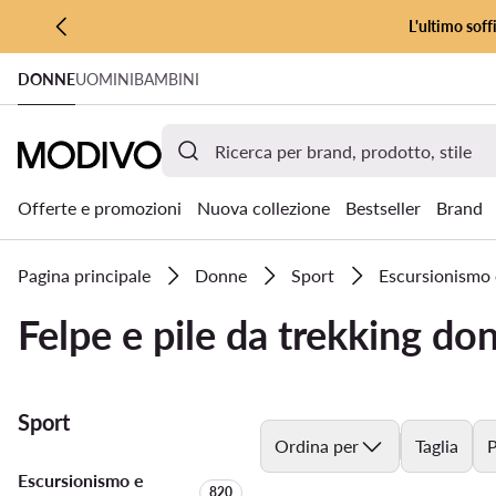
L'ultimo soff
VAI AL CONTENUTO PRINCIPALE
DONNE
UOMINI
BAMBINI
VAI ALLA RICERCA
Offerte e promozioni
Nuova collezione
Bestseller
Brand
Pagina principale
Donne
Sport
Escursionismo 
Felpe e pile da trekking do
Sport
Ordina per
Taglia
P
Escursionismo e
Quantità di prodotti:
820