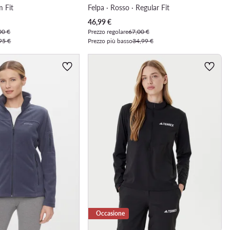
m Fit
Felpa · Rosso · Regular Fit
Prezzo attuale
46,99
€
00 €
Prezzo regolare
67,00 €
95 €
Prezzo più basso
34,99 €
Occasione