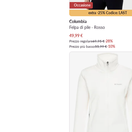
Occasione
extra -25% Codice: LAST
Columbia
Felpa di pile · Rosso
Prezzo attuale
49,99
€
Prezzo regolare
69,95 €
-28%
Prezzo più basso
55,99 €
-10%