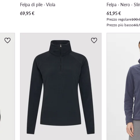
Felpa di pile · Viola
Felpa · Nero · Sli
Prezzo attuale
69,95
€
61,95
€
Prezzo regolare
100,
Prezzo più basso
61,