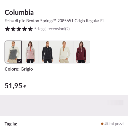
Columbia
Felpa di pile Benton Springs™ 2085651 Grigio Regular Fit
Valutazione clienti su scala da 1 a 5
5
⋅
Leggi recensioni
(2)
Colore:
Grigio
51,95
51,95 €
€
Taglia:
Ultimi pezzi