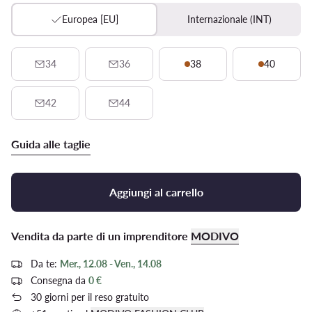
Europea [EU]
Internazionale (INT)
34
36
38
40
42
44
Guida alle taglie
Aggiungi al carrello
Vendita da parte di un imprenditore
MODIVO
Da te:
Mer., 12.08 - Ven., 14.08
Consegna da
0 €
30 giorni per il reso gratuito