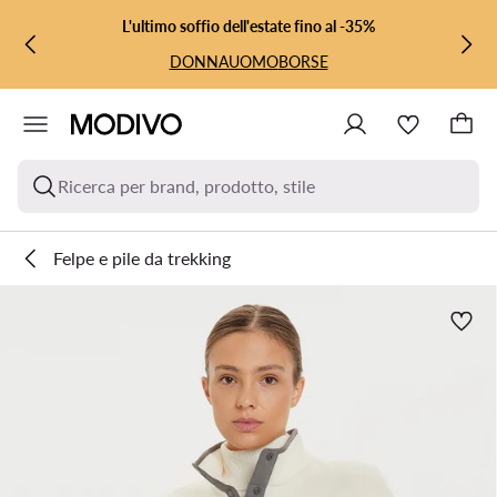
VAI AL CONTENUTO PRINCIPALE
VAI ALLA RICERCA
L'ultimo soffio dell'estate fino al -35%
DONNA
UOMO
BORSE
Ricerca per brand, prodotto, stile
Felpe e pile da trekking