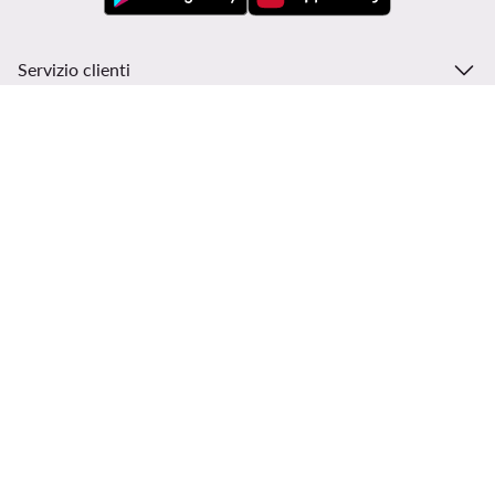
Servizio clienti
Modivo
Informazioni
Cambia paese: Italia (IT)