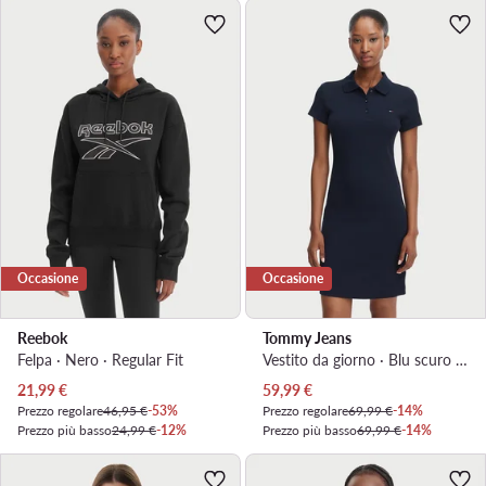
Occasione
Occasione
Reebok
Tommy Jeans
Felpa · Nero · Regular Fit
Vestito da giorno · Blu scuro · Mini
Prezzo attuale
Prezzo attuale
21,99
€
59,99
€
Prezzo regolare
46,95 €
-53%
Prezzo regolare
69,99 €
-14%
Prezzo più basso
24,99 €
-12%
Prezzo più basso
69,99 €
-14%