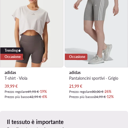
Trending
Occasione
Occasione
adidas
adidas
T-shirt · Viola
Pantaloncini sportivi · Grigio
Prezzo attuale
Prezzo attuale
39,99
€
21,99
€
Prezzo regolare
49,95 €
-19%
Prezzo regolare
30,00 €
-26%
Prezzo più basso
42,99 €
-6%
Prezzo più basso
24,99 €
-12%
Il tessuto è importante