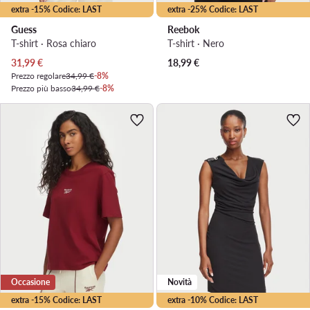
extra -15% Codice: LAST
extra -25% Codice: LAST
Guess
Reebok
T-shirt · Rosa chiaro
T-shirt · Nero
Prezzo attuale
31,99
€
18,99
€
Prezzo regolare
34,99 €
-8%
Prezzo più basso
34,99 €
-8%
Occasione
Novità
extra -15% Codice: LAST
extra -10% Codice: LAST