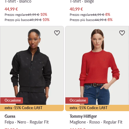
T-shirt · Bianco
T-shirt · Beige
Prezzo attuale
Prezzo attuale
44,99
€
40,99
€
Prezzo regolare
49,99 €
-10%
Prezzo regolare
44,99 €
-8%
Prezzo più basso
49,99 €
-10%
Prezzo più basso
44,99 €
-8%
Occasione
Occasione
extra -15% Codice: LAST
extra -15% Codice: LAST
Guess
Tommy Hilfiger
Felpa · Nero · Regular Fit
Maglione · Rosso · Regular Fit