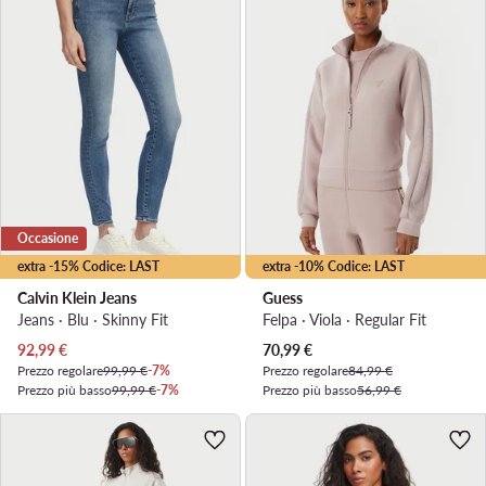
Occasione
extra -15% Codice: LAST
extra -10% Codice: LAST
Calvin Klein Jeans
Guess
Jeans · Blu · Skinny Fit
Felpa · Viola · Regular Fit
Prezzo attuale
Prezzo attuale
92,99
€
70,99
€
Prezzo regolare
99,99 €
-7%
Prezzo regolare
84,99 €
Prezzo più basso
99,99 €
-7%
Prezzo più basso
56,99 €