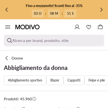
VAI AL CONTENUTO PRINCIPALE
VAI ALLA RICERCA
Fino a mezzanotte! Sconti fino al -35%
03 O
:
08 M
:
49 S
Ricerca per brand, prodotto, stile
Donne
Abbigliamento da donna
Abbigliamento sportivo
Blazer
Cappotti
Felpe e pile
Prodotti: 45.960