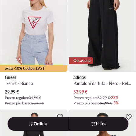
Occasione
extra -10% Codice: LAST
Guess
adidas
T-shirt · Bianco
Pantaloni da tuta · Nero · Relaxed Fit
Prezzo attuale
Prezzo attuale
29,99
€
53,99
€
Prezzo regolare
34,99 €
Prezzo regolare
69,99 €
-22%
Prezzo più basso
23,99 €
Prezzo più basso
56,99 €
-5%
Ordina
Filtra