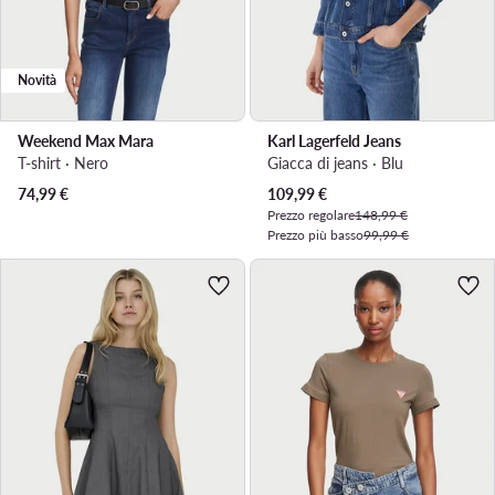
Novità
Weekend Max Mara
Karl Lagerfeld Jeans
T-shirt · Nero
Giacca di jeans · Blu
Prezzo attuale
74,99
€
109,99
€
Prezzo regolare
148,99 €
Prezzo più basso
99,99 €