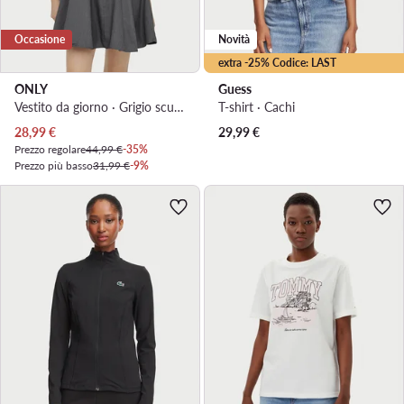
Occasione
Novità
extra -25% Codice: LAST
ONLY
Guess
Vestito da giorno · Grigio scuro · Mini
T-shirt · Cachi
Prezzo attuale
28,99
€
29,99
€
Prezzo regolare
44,99 €
-35%
Prezzo più basso
31,99 €
-9%