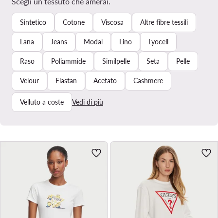
Scegli un tessuto che amerai.
Sintetico
Cotone
Viscosa
Altre fibre tessili
Lana
Jeans
Modal
Lino
Lyocell
Raso
Poliammide
Similpelle
Seta
Pelle
Velour
Elastan
Acetato
Cashmere
Velluto a coste
Vedi di più