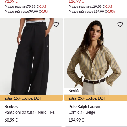
Prezzo attuale
Prezzo attuale
71,99
€
116,99
€
Prezzo regolare
79,99 €
-10%
Prezzo regolare
129,99 €
-10%
Prezzo più basso
79,99 €
-10%
Prezzo più basso
129,99 €
-10%
Novità
extra -15% Codice: LAST
extra -25% Codice: LAST
Reebok
Polo Ralph Lauren
Pantaloni da tuta · Nero · Regular Fit
Camicia · Beige
60,99
€
194,99
€