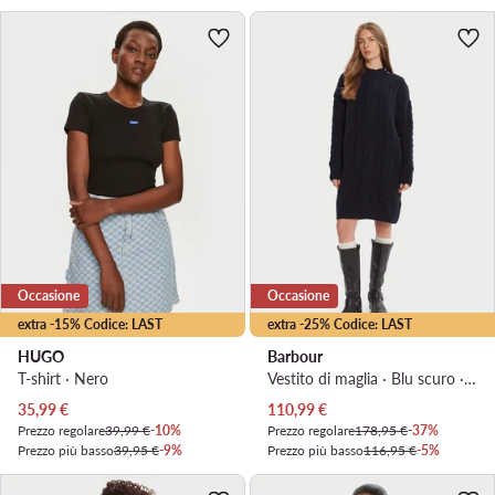
Occasione
Occasione
extra -15% Codice: LAST
extra -25% Codice: LAST
HUGO
Barbour
T-shirt · Nero
Vestito di maglia · Blu scuro · Mini
Prezzo attuale
Prezzo attuale
35,99
€
110,99
€
Prezzo regolare
39,99 €
-10%
Prezzo regolare
178,95 €
-37%
Prezzo più basso
39,95 €
-9%
Prezzo più basso
116,95 €
-5%