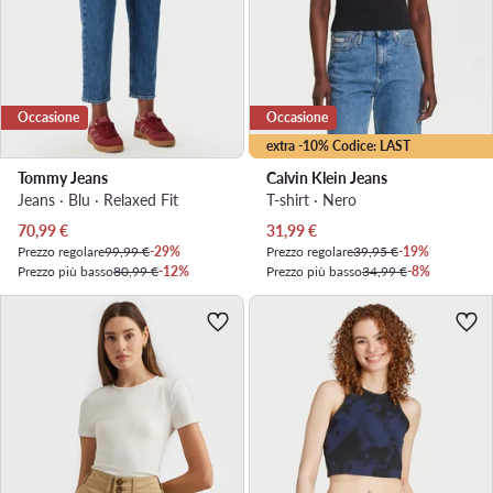
Occasione
Occasione
extra -10% Codice: LAST
Tommy Jeans
Calvin Klein Jeans
Jeans · Blu · Relaxed Fit
T-shirt · Nero
Prezzo attuale
Prezzo attuale
70,99
€
31,99
€
Prezzo regolare
99,99 €
-29%
Prezzo regolare
39,95 €
-19%
Prezzo più basso
80,99 €
-12%
Prezzo più basso
34,99 €
-8%