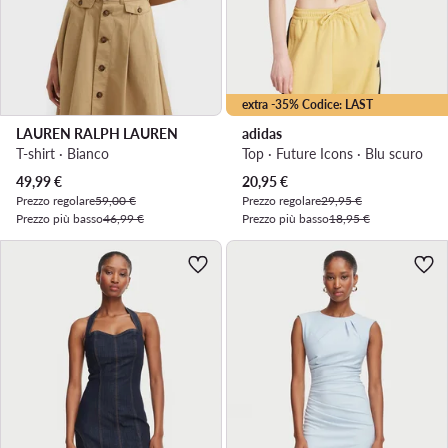
extra -35% Codice: LAST
LAUREN RALPH LAUREN
adidas
T-shirt · Bianco
Top · Future Icons · Blu scuro
Prezzo attuale
Prezzo attuale
49,99
€
20,95
€
Prezzo regolare
59,00 €
Prezzo regolare
29,95 €
Prezzo più basso
46,99 €
Prezzo più basso
18,95 €