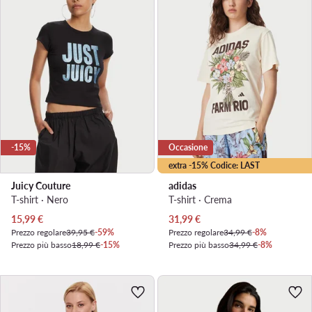
-15%
Occasione
extra -15% Codice: LAST
Juicy Couture
adidas
T-shirt · Nero
T-shirt · Crema
Prezzo attuale
Prezzo attuale
15,99
€
31,99
€
Prezzo regolare
39,95 €
-59%
Prezzo regolare
34,99 €
-8%
Prezzo più basso
18,99 €
-15%
Prezzo più basso
34,99 €
-8%