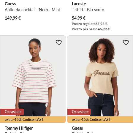
Guess
Lacoste
Abito da cocktail · Nero · Mini
T-shirt · Blu scuro
Prezzo attuale
149,99
€
54,99
€
Prezzo regolare
65,95 €
Prezzo più basso
45,99 €
Occasione
Occasione
extra -15% Codice: LAST
extra -15% Codice: LAST
Tommy Hilfiger
Guess