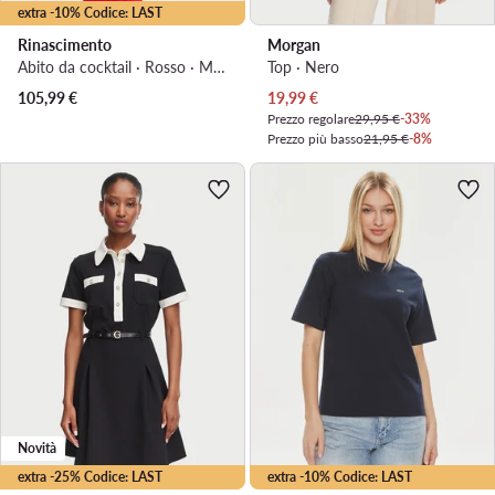
extra -10% Codice: LAST
Rinascimento
Morgan
Abito da cocktail · Rosso · Midi
Top · Nero
Prezzo attuale
105,99
€
19,99
€
Prezzo regolare
29,95 €
-33%
Prezzo più basso
21,95 €
-8%
Novità
extra -25% Codice: LAST
extra -10% Codice: LAST