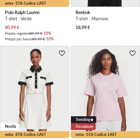
extra -15% Codice: LAST
Polo Ralph Lauren
Reebok
T-shirt · Verde
T-shirt · Marrone
Prezzo attuale
80,99
€
18,99
€
Prezzo regolare
89,99 €
-10%
Prezzo più basso
89,99 €
-10%
Trending
Novità
Occasione
extra -25% Codice: LAST
extra -15% Codice: LAST