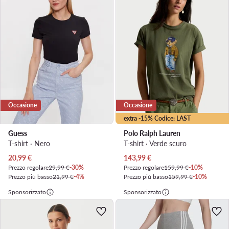
Occasione
Occasione
extra -15% Codice: LAST
Guess
Polo Ralph Lauren
T-shirt · Nero
T-shirt · Verde scuro
Prezzo attuale
Prezzo attuale
20,99
€
143,99
€
Prezzo regolare
29,99 €
-30%
Prezzo regolare
159,99 €
-10%
Prezzo più basso
21,99 €
-4%
Prezzo più basso
159,99 €
-10%
Sponsorizzato
Sponsorizzato