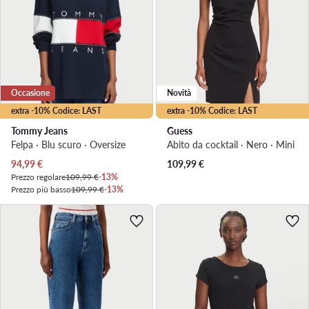
Occasione
Novità
extra -10% Codice: LAST
extra -10% Codice: LAST
Tommy Jeans
Guess
Felpa · Blu scuro · Oversize
Abito da cocktail · Nero · Mini
Prezzo attuale
94,99
€
109,99
€
Prezzo regolare
109,99 €
-13%
Prezzo più basso
109,99 €
-13%