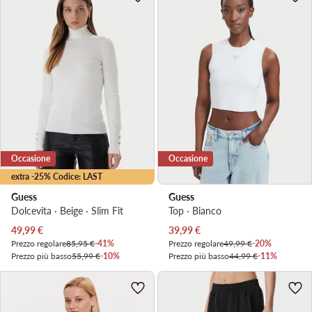
Occasione
Occasione
extra -25% Codice: LAST
Guess
Guess
Dolcevita · Beige · Slim Fit
Top · Bianco
Prezzo attuale
Prezzo attuale
49,99
€
39,99
€
Prezzo regolare
85,95 €
-41%
Prezzo regolare
49,99 €
-20%
Prezzo più basso
55,99 €
-10%
Prezzo più basso
44,99 €
-11%