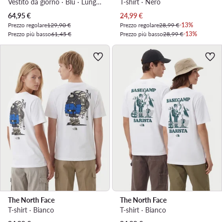
Vestito da giorno · Blu · Lunghezza 3/4
T-shirt · Nero
Prezzo attuale
Prezzo attuale
64,95
€
24,99
€
Prezzo regolare
129,90 €
Prezzo regolare
28,99 €
-13%
Prezzo più basso
61,45 €
Prezzo più basso
28,99 €
-13%
The North Face
The North Face
T-shirt · Bianco
T-shirt · Bianco