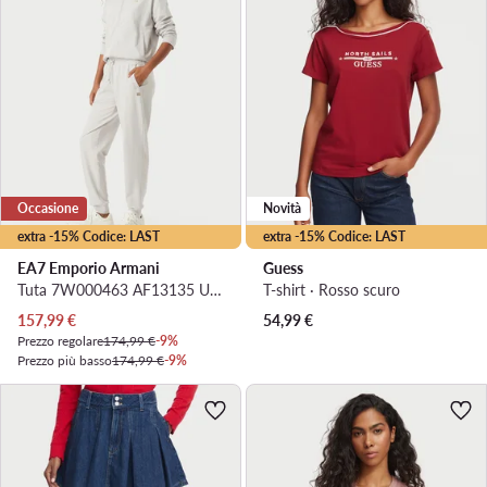
Occasione
Novità
extra -15% Codice: LAST
extra -15% Codice: LAST
EA7 Emporio Armani
Guess
Tuta 7W000463 AF13135 U9001 Blu Regular Fit
T-shirt · Rosso scuro
Prezzo attuale
157,99
€
54,99
€
Prezzo regolare
174,99 €
-9%
Prezzo più basso
174,99 €
-9%