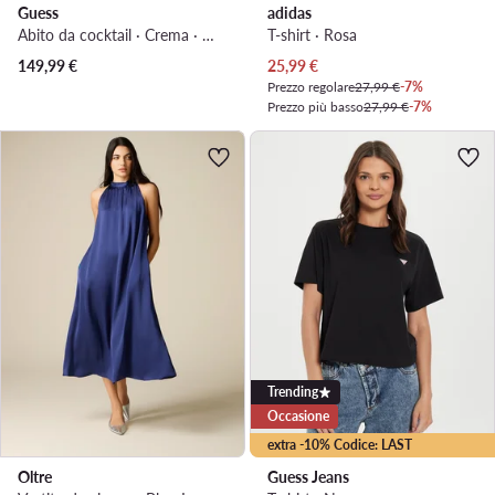
Guess
adidas
Abito da cocktail · Crema · Mini
T-shirt · Rosa
Prezzo attuale
149,99
€
25,99
€
Prezzo regolare
27,99 €
-7%
Prezzo più basso
27,99 €
-7%
Trending
Occasione
extra -10% Codice: LAST
Oltre
Guess Jeans