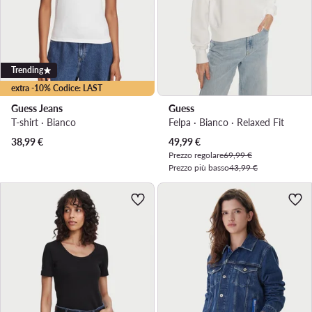
Trending
extra -10% Codice: LAST
Guess Jeans
Guess
T-shirt · Bianco
Felpa · Bianco · Relaxed Fit
Prezzo attuale
38,99
€
49,99
€
Prezzo regolare
69,99 €
Prezzo più basso
43,99 €