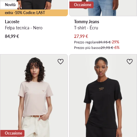
Novità
Occasione
extra -10% Codice: LAST
Lacoste
Tommy Jeans
Felpa tecnica · Nero
T-shirt · Écru
Prezzo attuale
84,99
€
27,99
€
Prezzo regolare
39,95 €
-29%
Prezzo più basso
29,95 €
-6%
Occasione