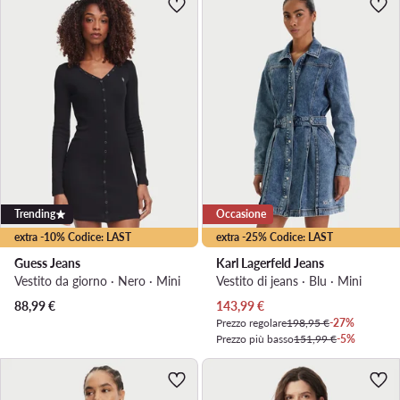
Trending
Occasione
extra -10% Codice: LAST
extra -25% Codice: LAST
Guess Jeans
Karl Lagerfeld Jeans
Vestito da giorno · Nero · Mini
Vestito di jeans · Blu · Mini
Prezzo attuale
88,99
€
143,99
€
Prezzo regolare
198,95 €
-27%
Prezzo più basso
151,99 €
-5%