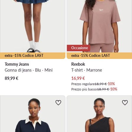
Occasione
extra -15% Codice: LAST
extra -15% Codice: LAST
Tommy Jeans
Reebok
Gonna di jeans · Blu · Mini
T-shirt · Marrone
Prezzo attuale
89,99
€
16,99
€
Prezzo regolare
18,99 €
-10%
Prezzo più basso
18,99 €
-10%