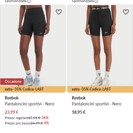
Sponsorizzato
Sponsorizzato
Occasione
extra -35% Codice: LAST
extra -35% Codice: LAST
Reebok
Reebok
Pantaloncini sportivi · Nero
Pantaloncini sportivi · Nero
Prezzo attuale
23,99
€
18,95
€
Prezzo regolare
37,95 €
-36%
Prezzo più basso
24,99 €
-4%