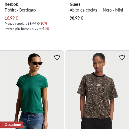
Reebok
Guess
T-shirt · Bordeaux
Abito da cocktail · Nero · Mini
Prezzo attuale
16,99
€
98,99
€
Prezzo regolare
18,99 €
-10%
Prezzo più basso
18,99 €
-10%
Occasione