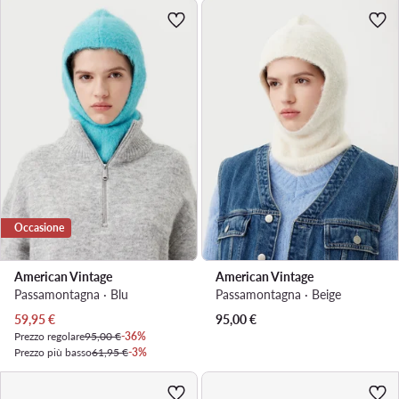
Occasione
American Vintage
American Vintage
Passamontagna · Blu
Passamontagna · Beige
Prezzo attuale
59,95
€
95,00
€
Prezzo regolare
95,00 €
-36%
Prezzo più basso
61,95 €
-3%