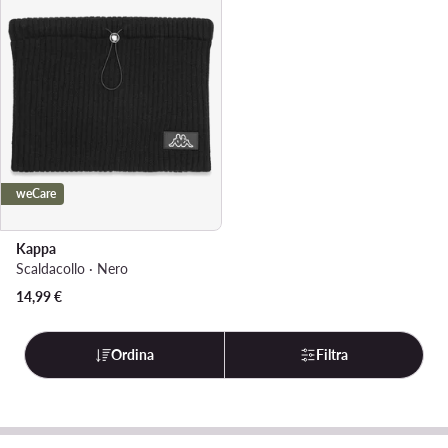
weCare
Kappa
Scaldacollo · Nero
14,99
€
Ordina
Filtra