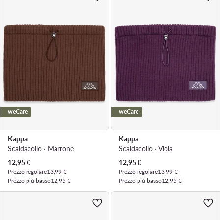
weCare
weCare
Kappa
Kappa
Scaldacollo · Marrone
Scaldacollo · Viola
Prezzo attuale
Prezzo attuale
12,95
€
12,95
€
Prezzo regolare
13,99 €
Prezzo regolare
13,99 €
Prezzo più basso
12,95 €
Prezzo più basso
12,95 €