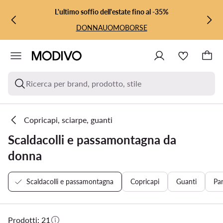
VAI AL CONTENUTO PRINCIPALE
VAI ALLA RICERCA
L'ultimo soffio dell'estate fino al -35%
DONNA
UOMO
BORSE
Ricerca per brand, prodotto, stile
Copricapi, sciarpe, guanti
Scaldacolli e passamontagna da
donna
Scaldacolli e passamontagna
Copricapi
Guanti
Par
Prodotti: 21