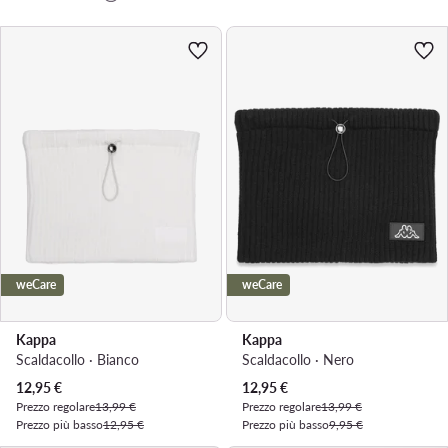
weCare
weCare
Kappa
Kappa
Scaldacollo · Bianco
Scaldacollo · Nero
Prezzo attuale
Prezzo attuale
12,95
€
12,95
€
Prezzo regolare
13,99 €
Prezzo regolare
13,99 €
Prezzo più basso
12,95 €
Prezzo più basso
9,95 €