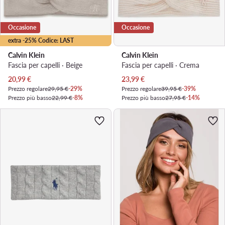
Occasione
Occasione
extra -25% Codice: LAST
Calvin Klein
Calvin Klein
Fascia per capelli · Beige
Fascia per capelli · Crema
Prezzo attuale
Prezzo attuale
20,99
€
23,99
€
Prezzo regolare
29,95 €
-29%
Prezzo regolare
39,95 €
-39%
Prezzo più basso
22,99 €
-8%
Prezzo più basso
27,95 €
-14%