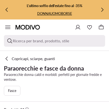
VAI AL CONTENUTO PRINCIPALE
VAI ALLA RICERCA
L'ultimo soffio dell'estate fino al -35%
DONNA
UOMO
BORSE
Ricerca per brand, prodotto, stile
Copricapi, sciarpe, guanti
Paraorecchie e fasce da donna
Paraorecchie donna caldi e morbidi: perfetti per giornate fredde e
ventose.
Fasce