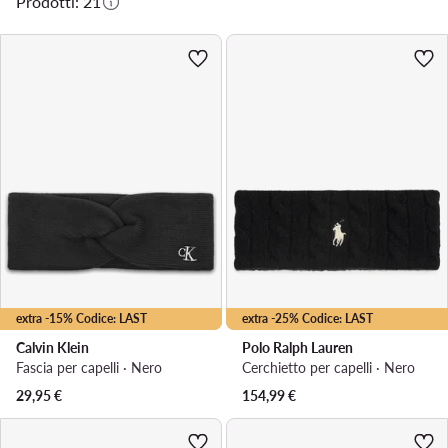
Prodotti: 21
extra -15% Codice: LAST
extra -25% Codice: LAST
Calvin Klein
Polo Ralph Lauren
Fascia per capelli · Nero
Cerchietto per capelli · Nero
29,95
€
154,99
€