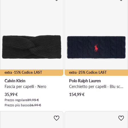
extra -15% Codice: LAST
extra -25% Codice: LAST
Calvin Klein
Polo Ralph Lauren
Fascia per capelli · Nero
Cerchietto per capelli · Blu scuro
Prezzo attuale
35,99
€
154,99
€
Prezzo regolare
39,95 €
Prezzo più basso
26,99 €