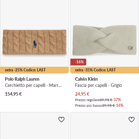
-16%
extra -25% Codice: LAST
extra -35% Codice: LAST
Polo Ralph Lauren
Calvin Klein
Cerchietto per capelli · Marrone
Fascia per capelli · Grigio
Prezzo attuale
154,95
€
24,95
€
Prezzo regolare
39,95 €
-37%
Prezzo più basso
29,95 €
-16%