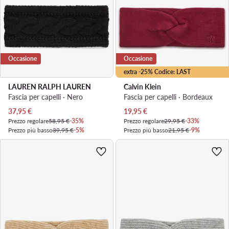
Occasione
Occasione
extra -25% Codice: LAST
LAUREN RALPH LAUREN
Calvin Klein
Fascia per capelli · Nero
Fascia per capelli · Bordeaux
Prezzo attuale
Prezzo attuale
37,95
€
19,95
€
Prezzo regolare
58,95 €
-35%
Prezzo regolare
29,95 €
-33%
Prezzo più basso
39,95 €
-5%
Prezzo più basso
21,95 €
-9%