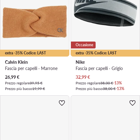
Occasione
extra -35% Codice: LAST
extra -35% Codice: LAST
Calvin Klein
Nike
Fascia per capelli · Marrone
Fascia per capelli · Grigio
Prezzo attuale
Prezzo attuale
26,99
€
32,99
€
Prezzo regolare
39,95 €
Prezzo regolare
38,00 €
-13%
Prezzo più basso
19,99 €
Prezzo più basso
38,00 €
-13%