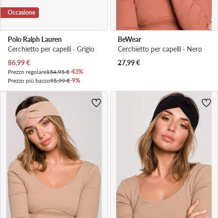
Occasione
Polo Ralph Lauren
BeWear
Cerchietto per capelli · Grigio
Cerchietto per capelli · Nero
Prezzo attuale
86,99
€
27,99
€
Prezzo regolare
154,95 €
-43%
Prezzo più basso
95,99 €
-9%