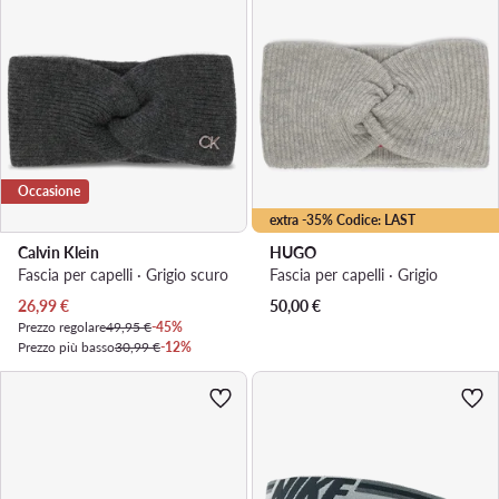
Occasione
extra -35% Codice: LAST
Calvin Klein
HUGO
Fascia per capelli · Grigio scuro
Fascia per capelli · Grigio
Prezzo attuale
26,99
€
50,00
€
Prezzo regolare
49,95 €
-45%
Prezzo più basso
30,99 €
-12%