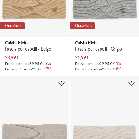
Occasione
Occasione
Calvin Klein
Calvin Klein
Fascia per capelli · Beige
Fascia per capelli · Grigio
Prezzo attuale
Prezzo attuale
23,99
€
21,99
€
Prezzo regolare
39,95 €
-39%
Prezzo regolare
39,95 €
-44%
Prezzo più basso
25,99 €
-7%
Prezzo più basso
23,99 €
-8%