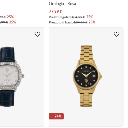
o
Orologio · Rosa
Prezzo attuale
77,99
€
99 €
-25%
Prezzo regolare
104,99 €
-25%
,99 €
-25%
Prezzo più basso
104,99 €
-25%
-24%