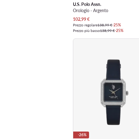
U.S. Polo Assn.
Orologio · Argento
Prezzo attuale
102,99
€
Prezzo regolare
138,99 €
-25%
Prezzo più basso
138,99 €
-25%
-26%