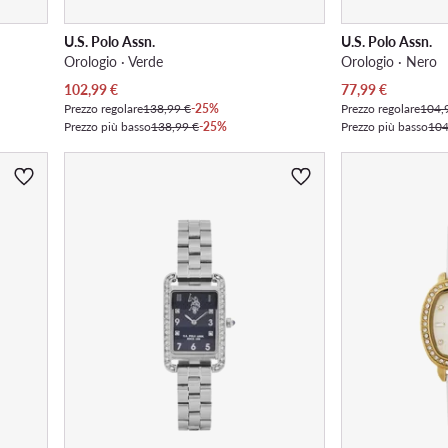
U.S. Polo Assn.
U.S. Polo Assn.
Orologio · Verde
Orologio · Nero
Prezzo attuale
Prezzo attuale
102,99
€
77,99
€
Prezzo regolare
138,99 €
-25%
Prezzo regolare
104,
Prezzo più basso
138,99 €
-25%
Prezzo più basso
104