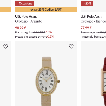
Occasione
-25%
extra -25% Codice: LAST
U.S. Polo Assn.
U.S. Polo Assn.
Orologio · Argento
Orologio · Bianc
Prezzo attuale
Prezzo attuale
98,99
€
77,99
€
Prezzo regolare
114,95 €
-13%
Prezzo regolare
104,
Prezzo più basso
114,95 €
-13%
Prezzo più basso
104