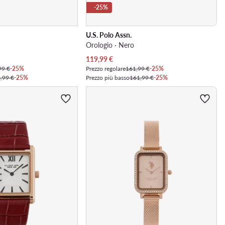
-25%
U.S. Polo Assn.
o
Orologio · Nero
Prezzo attuale
119,99
€
99 €
-25%
Prezzo regolare
161,99 €
-25%
,99 €
-25%
Prezzo più basso
161,99 €
-25%