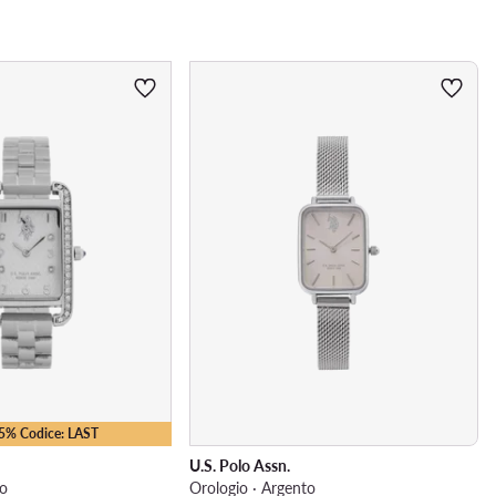
Vetro
25% Codice: LAST
U.S. Polo Assn.
to
Orologio · Argento