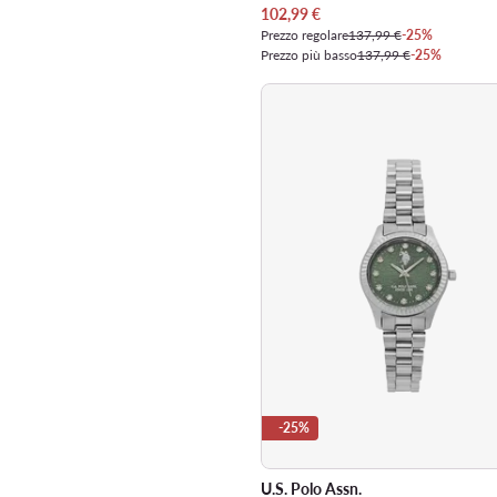
Prezzo attuale
102,99
€
Prezzo regolare
137,99 €
-25%
Prezzo più basso
137,99 €
-25%
-25%
U.S. Polo Assn.