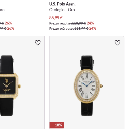
U.S. Polo Assn.
uro
Orologio · Oro
Prezzo attuale
85,99
€
9 €
-26%
Prezzo regolare
113,99 €
-24%
99 €
-26%
Prezzo più basso
113,99 €
-24%
-18%