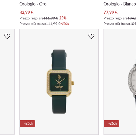
Orologio · Oro
Orologio · Bianc
Prezzo attuale
Prezzo attuale
82,99
€
77,99
€
Prezzo regolare
111,99 €
-25%
Prezzo regolare
104,
Prezzo più basso
111,99 €
-25%
Prezzo più basso
104
-25%
-26%