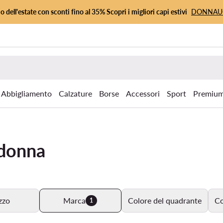
io dell'estate con sconti fino al 35% Scopri i migliori capi estivi
DONNA
Abbigliamento
Calzature
Borse
Accessori
Sport
Premiu
 donna
zzo
Marca
Colore del quadrante
Co
1