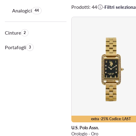
Prodotti: 44
·
Filtri selezionat
Analogici
Quantità di prodotti:
44
Cinture
Quantità di prodotti:
2
Portafogli
Quantità di prodotti:
3
extra -25% Codice: LAST
U.S. Polo Assn.
Orologio · Oro