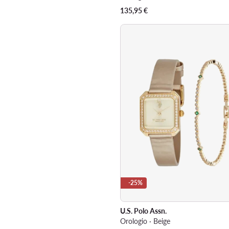
135,95
€
-25%
U.S. Polo Assn.
Orologio · Beige