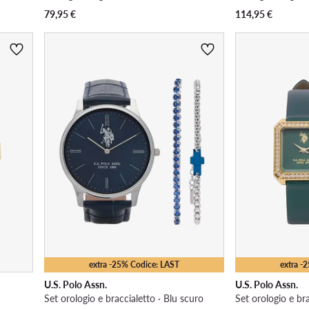
79,95
€
114,95
€
extra -25% Codice: LAST
extra -
U.S. Polo Assn.
U.S. Polo Assn.
Set orologio e braccialetto · Blu scuro
Set orologio e br