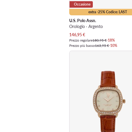
Occasione
extra -25% Codice: LAST
U.S. Polo Assn.
Orologio · Argento
Prezzo attuale
146,95
€
Prezzo regolare
180,95 €
-18%
Prezzo più basso
163,95 €
-10%