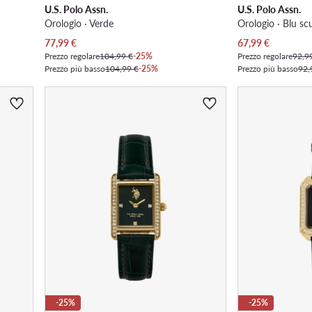
U.S. Polo Assn.
U.S. Polo Assn.
Orologio · Verde
Orologio · Blu sc
Prezzo attuale
Prezzo attuale
77,99
€
67,99
€
Prezzo regolare
104,99 €
-25%
Prezzo regolare
92,9
Prezzo più basso
104,99 €
-25%
Prezzo più basso
92,
-25%
-25%