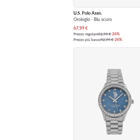
U.S. Polo Assn.
Orologio · Blu scuro
Prezzo attuale
67,99
€
Prezzo regolare
92,99 €
-26%
Prezzo più basso
92,99 €
-26%