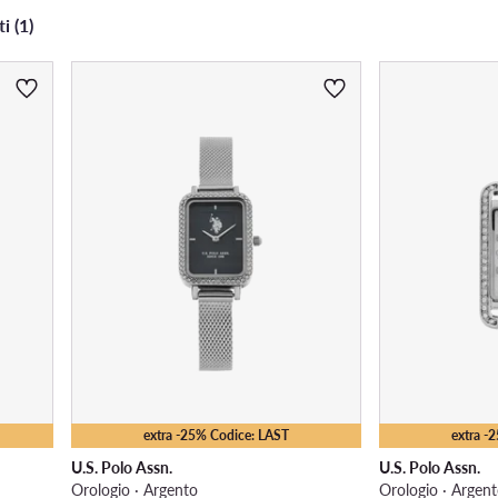
Materiale del cinturino
i (1)
extra -25% Codice: LAST
extra -
U.S. Polo Assn.
U.S. Polo Assn.
Orologio · Argento
Orologio · Argen