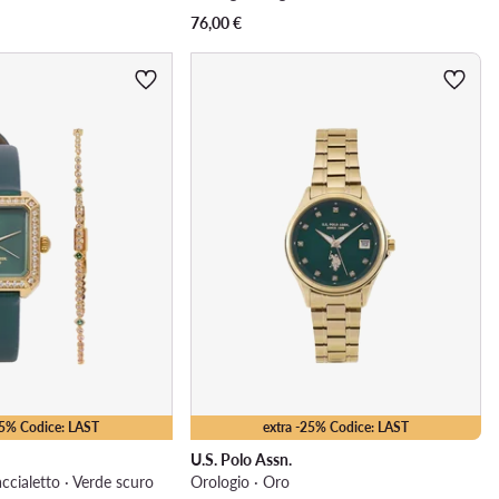
76,00
€
25% Codice: LAST
extra -25% Codice: LAST
U.S. Polo Assn.
accialetto · Verde scuro
Orologio · Oro