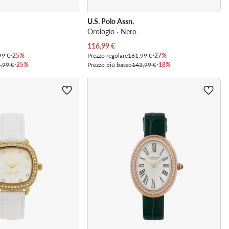
U.S. Polo Assn.
Orologio · Nero
Prezzo attuale
116,99
€
99 €
-25%
Prezzo regolare
161,99 €
-27%
,99 €
-25%
Prezzo più basso
143,99 €
-18%