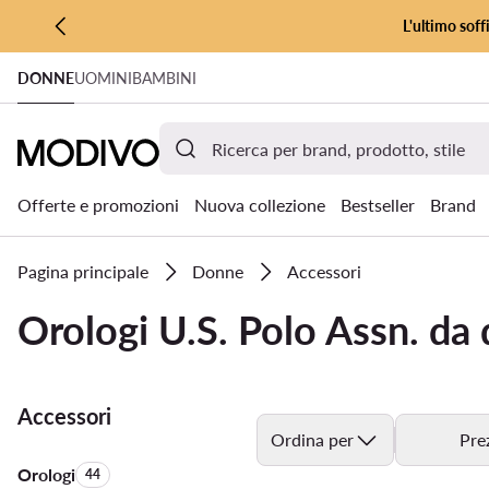
L'ultimo soff
VAI AL CONTENUTO PRINCIPALE
DONNE
UOMINI
BAMBINI
VAI ALLA RICERCA
Offerte e promozioni
Nuova collezione
Bestseller
Brand
Pagina principale
Donne
Accessori
Orologi U.S. Polo Assn. da
Accessori
Ordina per
Pre
Orologi
Quantità di prodotti:
44