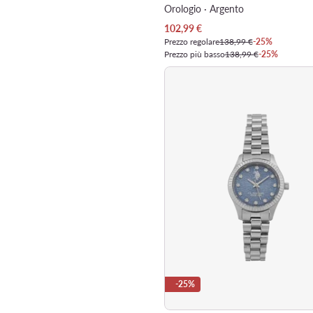
Orologio · Argento
Prezzo attuale
102,99
€
Prezzo regolare
138,99 €
-25%
Prezzo più basso
138,99 €
-25%
-25%