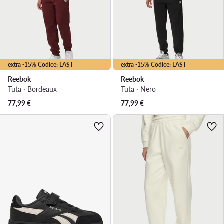
extra -15% Codice: LAST
extra -15% Codice: LAST
Reebok
Reebok
Tuta · Bordeaux
Tuta · Nero
77,99
€
77,99
€