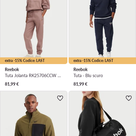
extra -15% Codice: LAST
extra -15% Codice: LAST
Reebok
Reebok
Tuta Jolanta RK25706CCW Marrone Regular Fit
Tuta · Blu scuro
81,99
€
81,99
€