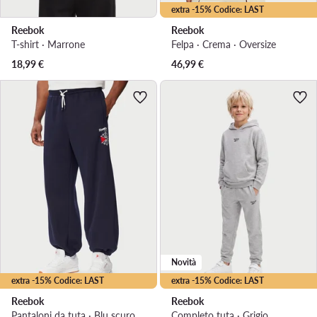
extra -15% Codice: LAST
Reebok
Reebok
T-shirt · Marrone
Felpa · Crema · Oversize
18,99
€
46,99
€
Novità
extra -15% Codice: LAST
extra -15% Codice: LAST
Reebok
Reebok
Pantaloni da tuta · Blu scuro · Regular Fit
Completo tuta · Grigio