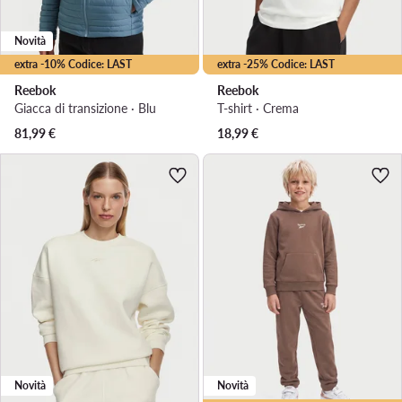
Novità
extra -10% Codice: LAST
extra -25% Codice: LAST
Reebok
Reebok
Giacca di transizione · Blu
T-shirt · Crema
81,99
€
18,99
€
Novità
Novità