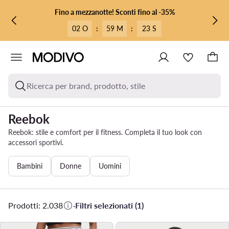
VAI AL CONTENUTO PRINCIPALE
VAI ALLA RICERCA
Fino a mezzanotte! Sconti fino al -35%
02 O
:
59 M
:
21 S
Ricerca per brand, prodotto, stile
Reebok
Reebok: stile e comfort per il fitness. Completa il tuo look con
accessori sportivi.
Bambini
Donne
Uomini
Prodotti: 2.038
·
Filtri selezionati (1)