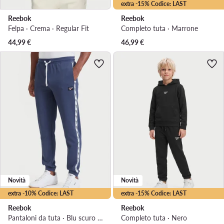
extra -15% Codice: LAST
Reebok
Reebok
Felpa · Crema · Regular Fit
Completo tuta · Marrone
44,99
€
46,99
€
Novità
Novità
extra -10% Codice: LAST
extra -15% Codice: LAST
Reebok
Reebok
Pantaloni da tuta · Blu scuro · Regular Fit
Completo tuta · Nero