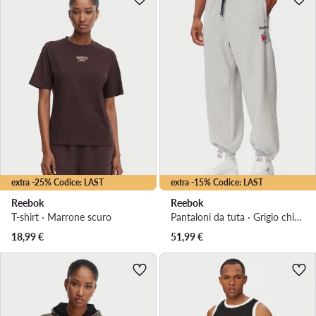
extra -25% Codice: LAST
extra -15% Codice: LAST
Reebok
Reebok
T-shirt · Marrone scuro
Pantaloni da tuta · Grigio chiaro · Regular Fit
18,99
€
51,99
€