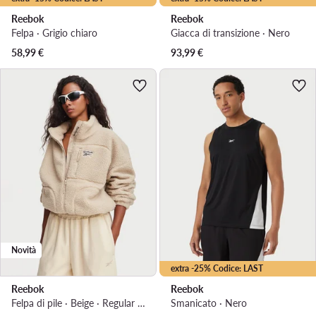
Reebok
Reebok
Felpa · Grigio chiaro
Giacca di transizione · Nero
58,99
€
93,99
€
Novità
extra -25% Codice: LAST
Reebok
Reebok
Felpa di pile · Beige · Regular Fit
Smanicato · Nero