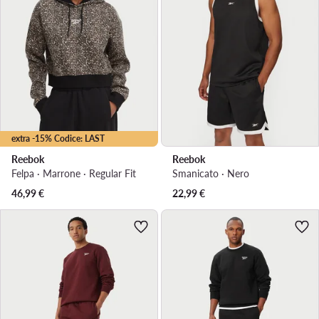
extra -15% Codice: LAST
Reebok
Reebok
Felpa · Marrone · Regular Fit
Smanicato · Nero
46,99
€
22,99
€