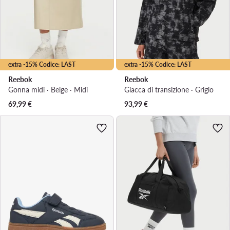
extra -15% Codice: LAST
extra -15% Codice: LAST
Reebok
Reebok
Gonna midi · Beige · Midi
Giacca di transizione · Grigio
69,99
€
93,99
€