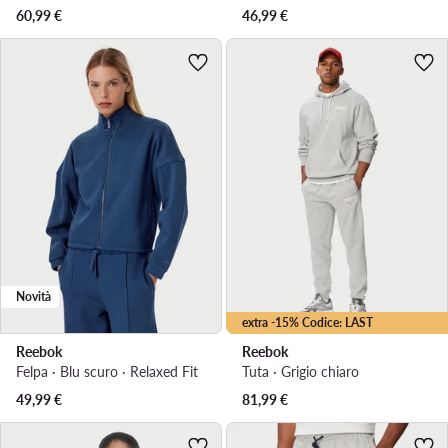
60,99
€
46,99
€
Novità
extra -15% Codice: LAST
Reebok
Reebok
Felpa · Blu scuro · Relaxed Fit
Tuta · Grigio chiaro
49,99
€
81,99
€