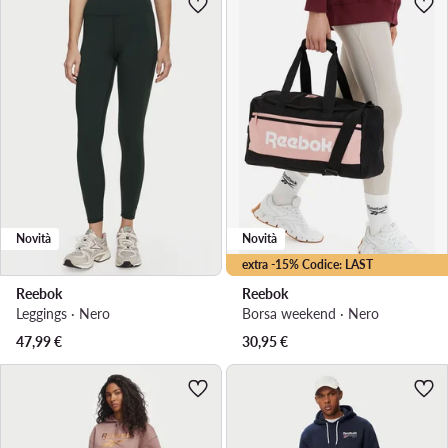
Novità
Novità
extra -15% Codice: LAST
Reebok
Reebok
Leggings · Nero
Borsa weekend · Nero
47,99
€
30,95
€