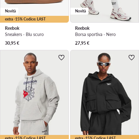
Novità
Novità
extra -15% Codice: LAST
Reebok
Reebok
Sneakers · Blu scuro
Borsa sportiva · Nero
30,95
€
27,95
€
extra -15% Codice: LAST
extra -15% Codice: LAST