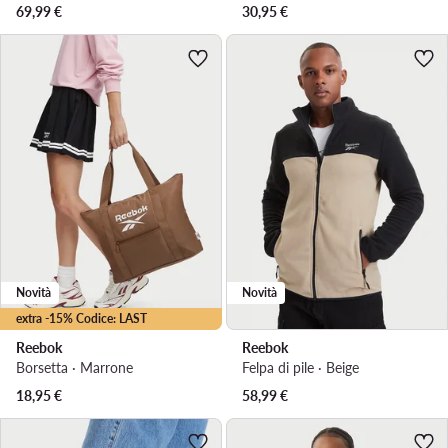
69,99
€
30,95
€
Novità
Novità
extra -15% Codice: LAST
Reebok
Reebok
Borsetta · Marrone
Felpa di pile · Beige
18,95
€
58,99
€