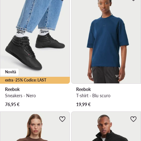
Novità
extra -25% Codice: LAST
Reebok
Reebok
Sneakers · Nero
T-shirt · Blu scuro
76,95
€
19,99
€