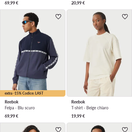
69,99
€
20,99
€
extra -15% Codice: LAST
Reebok
Reebok
Felpa · Blu scuro
T-shirt · Beige chiaro
69,99
€
19,99
€