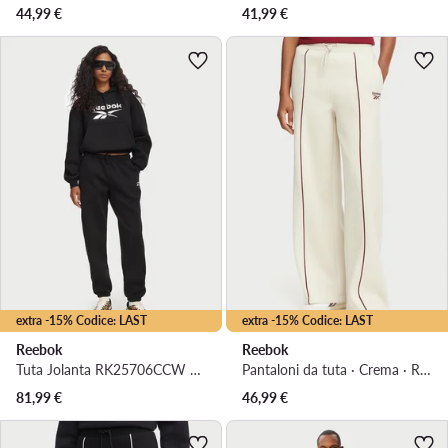
44,99
€
41,99
€
extra -15% Codice: LAST
extra -15% Codice: LAST
Reebok
Reebok
Tuta Jolanta RK25706CCW Nero Regular Fit
Pantaloni da tuta · Crema · Regular Fit
81,99
€
46,99
€