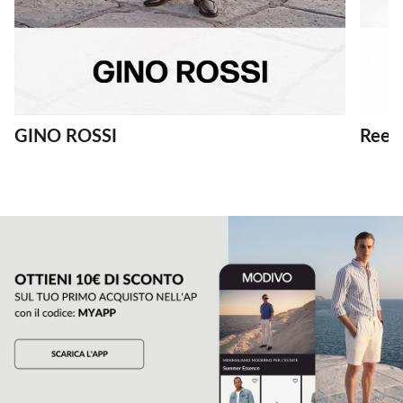
GINO ROSSI
Reeb